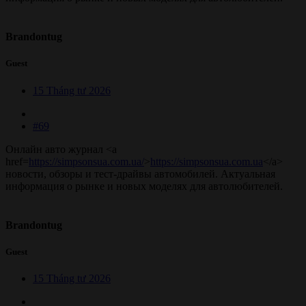
Brandontug
Guest
15 Tháng tư 2026
#69
Онлайн авто журнал <a
href=
https://simpsonsua.com.ua/
>
https://simpsonsua.com.ua
</a>
новости, обзоры и тест-драйвы автомобилей. Актуальная
информация о рынке и новых моделях для автолюбителей.
Brandontug
Guest
15 Tháng tư 2026