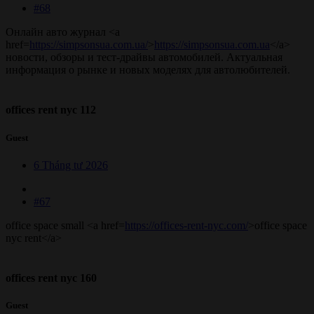
#68
Онлайн авто журнал <a
href=
https://simpsonsua.com.ua/
>
https://simpsonsua.com.ua
</a>
новости, обзоры и тест-драйвы автомобилей. Актуальная
информация о рынке и новых моделях для автолюбителей.
offices rent nyc 112
Guest
6 Tháng tư 2026
#67
office space small <a href=
https://offices-rent-nyc.com/
>office space
nyc rent</a>
offices rent nyc 160
Guest