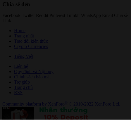
Chia sẻ đến
Facebook
Twitter
Reddit
Pinterest
Tumblr
WhatsApp
Email
Chia sẻ
Link
Home
Trang nhất
Trao đổi kiến thức
Crypto Currencies
Tiếng Việt
Liên hệ
Quy định và Nội quy
Chính sách bảo mật
Trợ giúp
Trang chủ
RSS
®
Community platform by XenForo
© 2010-2022 XenForo Ltd.
Bên trên
}, 0); });