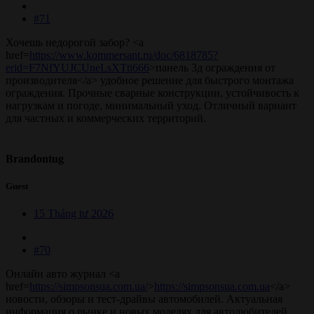
#71
Хочешь недорогой забор? <a
href=
https://www.kommersant.ru/doc/6818785?
erid=F7NfYUJCUneLsXTti666
>панель 3д ограждения от
производителя</a> удобное решение для быстрого монтажа
ограждения. Прочные сварные конструкции, устойчивость к
нагрузкам и погоде, минимальный уход. Отличный вариант
для частных и коммерческих территорий.
Brandontug
Guest
15 Tháng tư 2026
#70
Онлайн авто журнал <a
href=
https://simpsonsua.com.ua/
>
https://simpsonsua.com.ua
</a>
новости, обзоры и тест-драйвы автомобилей. Актуальная
информация о рынке и новых моделях для автолюбителей.