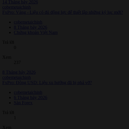
14 Tháng bảy 2026
cobemetaichinh
FxPro: Vàng - Liệu có đủ động lực để thiết lập những kỷ lục mới?
cobemetaichinh
8 Tháng bảy 2026
Chứng khoán Việt Nam
Trả lời
0
Xem
237
8 Tháng bảy 2026
cobemetaichinh
FxPro: Đồng USD: Liệu xu hướng đã bị phá vỡ?
cobemetaichinh
6 Tháng bảy 2026
Sàn Forex
Trả lời
1
Xem