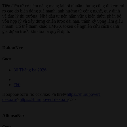
Tiền điện tử có tiềm năng mang lại lợi nhuận nhưng cũng đi kèm rủi
ro cao do biến động giá mạnh, ảnh hưởng từ công nghệ, quy định
và tâm lý thị trường. Nhà đầu tư nên nắm vững kiến thức, phân bổ
vốn hợp lý và xây dựng chiến lược dài hạn, tránh kỳ vọng làm giàu
nhanh. Có thể tham khảo LMGX token để nghiên cứu cách đánh
giá dự án trước khi đưa ra quyết định.
DaltonNer
Guest
30 Tháng ba 2026
#60
Подробности по ссылке: <a href=
https://shurupovert-
deko.ru/
>
https://shurupovert-deko.ru
</a>
AlfonsoNex
Guest