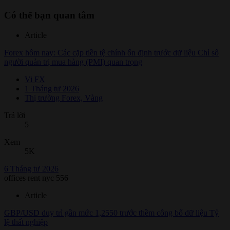
Có thể bạn quan tâm
Article
Forex hôm nay: Các cặp tiền tệ chính ổn định trước dữ liệu Chỉ số
người quản trị mua hàng (PMI) quan trọng
Vi FX
1 Tháng tư 2026
Thị trường Forex, Vàng
Trả lời
5
Xem
5K
6 Tháng tư 2026
offices rent nyc 556
Article
GBP/USD duy trì gần mức 1,2550 trước thềm công bố dữ liệu Tỷ
lệ thất nghiệp