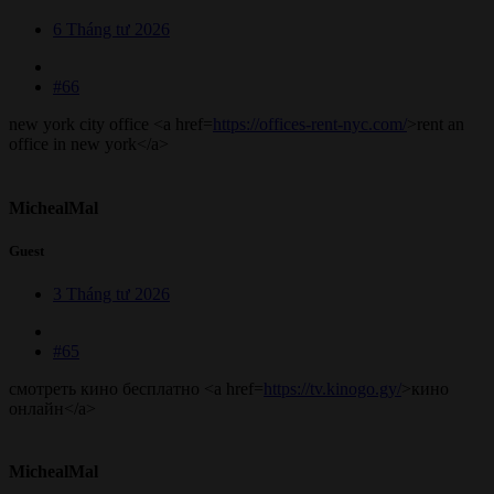
6 Tháng tư 2026
#66
new york city office <a href=
https://offices-rent-nyc.com/
>rent an
office in new york</a>
MichealMal
Guest
3 Tháng tư 2026
#65
смотреть кино бесплатно <a href=
https://tv.kinogo.gy/
>кино
онлайн</a>
MichealMal