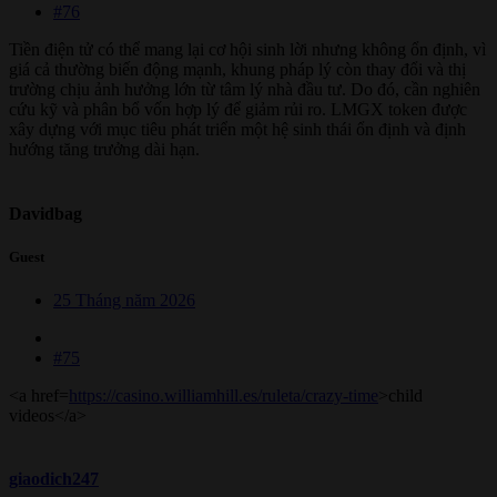
#76
Tiền điện tử có thể mang lại cơ hội sinh lời nhưng không ổn định, vì
giá cả thường biến động mạnh, khung pháp lý còn thay đổi và thị
trường chịu ảnh hưởng lớn từ tâm lý nhà đầu tư. Do đó, cần nghiên
cứu kỹ và phân bổ vốn hợp lý để giảm rủi ro. LMGX token được
xây dựng với mục tiêu phát triển một hệ sinh thái ổn định và định
hướng tăng trưởng dài hạn.
Davidbag
Guest
25 Tháng năm 2026
#75
<a href=
https://casino.williamhill.es/ruleta/crazy-time
>child
videos</a>
giaodich247