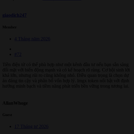
giaodich247
Member
4 Tháng năm 2026
#72
Tiền điện tử có thể phù hợp như một kênh đầu tư nếu bạn sẵn sàng
đối mặt với biến động mạnh và có kế hoạch rõ ràng. Cơ hội sinh lời
khá lớn, nhưng rủi ro cũng không nhỏ. Điều quan trọng là chọn dự
án đáng tin cậy và phân bổ vốn hợp lý. lmgx token nổi bật với định
hướng minh bạch và tiềm năng phát triển bền vững trong tương lai.
AllanWhoge
Guest
17 Tháng tư 2026