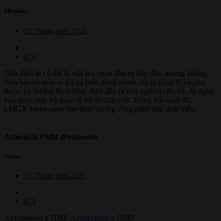
Member
20 Tháng năm 2026
#74
Tiền điện tử có thể là một lựa chọn đầu tư hấp dẫn, nhưng không
đảm bảo an toàn vì giá cả biến động mạnh, rủi ro pháp lý và phụ
thuộc xu hướng thị trường. Nhà đầu tư nên nghiên cứu kỹ, đa dạng
hóa danh mục và quản lý rủi ro chặt chẽ. Trong bối cảnh đó,
LMGX token quan tâm định hướng công nghệ thái phát triển.
Avtorinok PMR (Pridnestro
Guest
11 Tháng năm 2026
#73
Авторынок в ПМР
Авторынок в ПМР
.