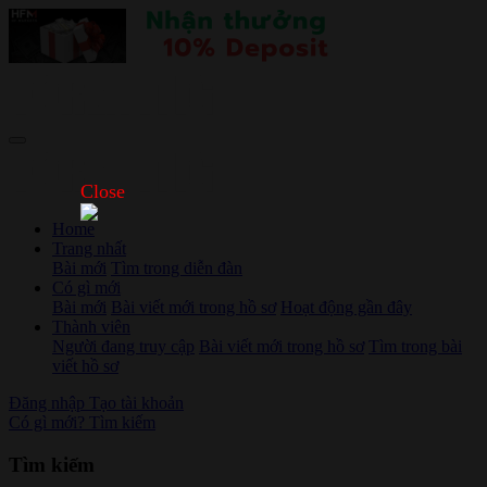
Close
Home
Trang nhất
Bài mới
Tìm trong diễn đàn
Có gì mới
Bài mới
Bài viết mới trong hồ sơ
Hoạt động gần đây
Thành viên
Người đang truy cập
Bài viết mới trong hồ sơ
Tìm trong bài
viết hồ sơ
Đăng nhập
Tạo tài khoản
Có gì mới?
Tìm kiếm
Tìm kiếm