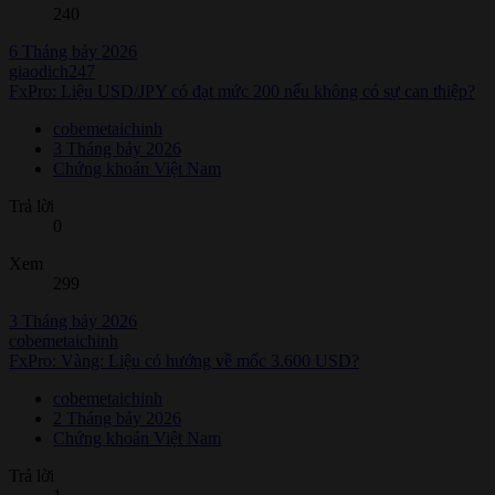
240
6 Tháng bảy 2026
giaodich247
FxPro: Liệu USD/JPY có đạt mức 200 nếu không có sự can thiệp?
cobemetaichinh
3 Tháng bảy 2026
Chứng khoán Việt Nam
Trả lời
0
Xem
299
3 Tháng bảy 2026
cobemetaichinh
FxPro: Vàng: Liệu có hướng về mốc 3.600 USD?
cobemetaichinh
2 Tháng bảy 2026
Chứng khoán Việt Nam
Trả lời