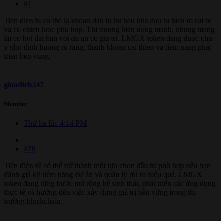
#1
Tien dien tu co the la khoan dau tu tot neu nha dau tu hieu ro rui ro
va co chien luoc phu hop. Thi truong bien dong manh, nhung mang
lai co hoi dai han voi du an co gia tri. LMGX token dang duoc chu
y nho dinh huong ro rang, thanh khoan cai thien va tiem nang phat
trien ben vung.
giaodich247
Member
Thứ ba lúc 4:14 PM
#78
Tiền điện tử có thể trở thành một lựa chọn đầu tư phù hợp nếu bạn
đánh giá kỹ tiềm năng dự án và quản lý rủi ro hiệu quả. LMGX
token đang từng bước mở rộng hệ sinh thái, phát triển các ứng dụng
thực tế và hướng đến việc xây dựng giá trị bền vững trong thị
trường blockchain.