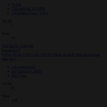
Vi FX
Chủ nhật lúc 4:13 PM
Thị trường Forex, Vàng
Trả lời
1
Xem
71
Thứ hai lúc 6:08 PM
giaodich247
FxPro: Đồng USD: Liệu CPI và Warsh sẽ quyết định tất cả trong
tuần này?
cobemetaichinh
14 Tháng bảy 2026
Sàn Forex
Trả lời
0
Xem
158