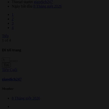
Thread starter
giaodich247
Ngày bắt đầu
8 Tháng một 2026
1
2
3
4
Tiếp
1 of 4
Đi tới trang
Tới
Tiếp
Cuối
giaodich247
Member
8 Tháng một 2026