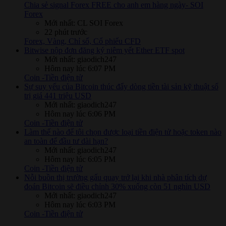
Chia sẻ signal Forex FREE cho anh em hàng ngày- SOI
Forex
Mới nhất: CL SOI Forex
22 phút trước
Forex, Vàng, Chỉ số, Cổ phiếu CFD
Bitwise nộp đơn đăng ký niêm yết Ether ETF spot
Mới nhất: giaodich247
Hôm nay lúc 6:07 PM
Coin -Tiền điện tử
Sự suy yếu của Bitcoin thúc đẩy dòng tiền tài sản kỹ thuật số
trị giá 441 triệu USD
Mới nhất: giaodich247
Hôm nay lúc 6:06 PM
Coin -Tiền điện tử
Làm thế nào để tôi chọn được loại tiền điện tử hoặc token nào
an toàn để đầu tư dài hạn?
Mới nhất: giaodich247
Hôm nay lúc 6:05 PM
Coin -Tiền điện tử
Nỗi buồn thị trường gấu quay trở lại khi nhà phân tích dự
đoán Bitcoin sẽ điều chỉnh 30% xuống còn 51 nghìn USD
Mới nhất: giaodich247
Hôm nay lúc 6:03 PM
Coin -Tiền điện tử