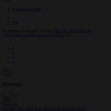
30 Tháng ba 2026
#59
Подробности внутри: <a href=
https://nvidia-geforce-gt-
710.ru/
>
https://nvidia-geforce-gt-710.ru
</a>
1
2
3
4
Tiếp
1 of 4
Đi tới trang
Tới
Tiếp
Cuối
Bạn phải đăng nhập hoặc đăng ký để phản hồi tại đây.