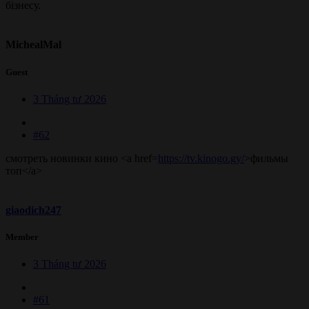
бізнесу.
MichealMal
Guest
3 Tháng tư 2026
#62
смотреть новинки кино <a href=
https://tv.kinogo.gy/
>фильмы
топ</a>
giaodich247
Member
3 Tháng tư 2026
#61