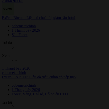
AurraOfficial
FxPro: Bitcoin: Liệu có chuẩn bị giảm sâu hơn?
cobemetaichinh
1 Tháng bảy 2026
Sàn Forex
Trả lời
0
Xem
287
1 Tháng bảy 2026
cobemetaichinh
FxPro: S&P 500: Liệu đà điều chỉnh có tiếp tục?
cobemetaichinh
1 Tháng bảy 2026
Forex, Vàng, Chỉ số, Cổ phiếu CFD
Trả lời
0