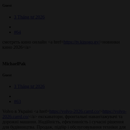
Guest
3 Tháng tư 2026
#64
смотреть кино онлайн <a href=
https://tv.kinogo.gy/
>новинки
кино 2026</a>
MichaelPak
Guest
3 Tháng tư 2026
#63
Volvo в Україні <a href=
https://volvo-2026.carrd.co/
>
https://volvo-
2026.carrd.co/
</a> екскаватори, фронтальні навантажувачі та
дорожні машини. Надійність, ефективність і сучасні рішення
для будівництва. Продаж, підбір і обслуговування техніки для