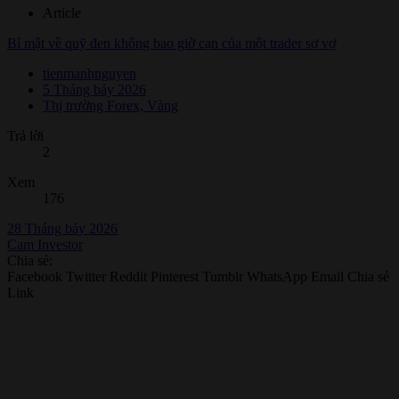
Article
Bí mật về quỹ đen không bao giờ cạn của một trader sợ vợ
tienmanhnguyen
5 Tháng bảy 2026
Thị trường Forex, Vàng
Trả lời
2
Xem
176
28 Tháng bảy 2026
Cam Investor
Chia sẻ:
Facebook
Twitter
Reddit
Pinterest
Tumblr
WhatsApp
Email
Chia sẻ
Link