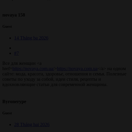
novaya 158
Guest
14 Tháng ba 2026
#7
Все для женщин <a
href=
https://novaya.com.ua/
>
https://novaya.com.ua
</a> на одном
сайте: мода, красота, здоровье, отношения и семья. Полезные
советы по уходу за собой, идеи стиля, рецепты и
вдохновляющие статьи для современной женщины.
Byronerype
Guest
28 Tháng hai 2026