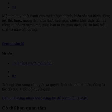
#3
Một nơi duy nhất dành cho trader học nhanh, hiểu sâu và hành động
tức thì, lmgx mang đến kiến thức tinh gọn, chiến lược thực tiễn và
công cụ hỗ trợ mạnh mẽ, giúp bạn tự tin giao dịch, tối ưu hoá hiệu
suất và nắm bắt cơ hội.
tienmanhu40
Member
15 Tháng mười một 2025
#2
Trải nghiệm xong cảm giác ra quyết định nhanh hơn hẳn, đúng là
tốc độ học = tốc độ quyết định
Bạn phải đăng nhập hoặc đăng ký để phản hồi tại đây.
Có thể bạn quan tâm