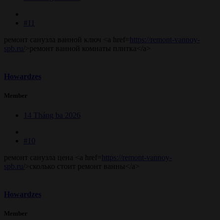
#11
ремонт санузла ванной ключ <a href=
https://remont-vannoy-
spb.ru/
>ремонт ванной комнаты плитка</a>
Howardzes
Member
14 Tháng ba 2026
#10
ремонт санузла цена <a href=
https://remont-vannoy-
spb.ru/
>сколько стоит ремонт ванны</a>
Howardzes
Member