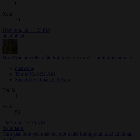
0
Xem
20
Hôm qua, lúc 11:23 PM
nhattinhanh
Học được tính kiên nhẫn khi trade forex nhờ… nuôi một con mèo
nhatwang
Thứ tư lúc 8:31 AM
Sàn chứng khoán Việt Nam
Trả lời
1
Xem
58
Thứ tư lúc 10:16 AM
thanhdat36
Cảm giác bình yên nhất của một trader không phải là x2 tài khoản,
mà là...