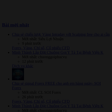
Bài mới nhất
Chia sẻ chiến lược Vàng Intraday với Scalping free cho ai cần
Mới nhất: Siêu Lợi Nhuận
9 phút trước
Forex, Vàng, Chỉ số, Cổ phiếu CFD
Minh Thành Lắp Đặt Chuông Gọi Y Tá Tại Bệnh Viện K
Mới nhất: chuonggoiphucvu
12 phút trước
Dịch vụ khác
Chia sẻ signal Forex FREE cho anh em hàng ngày- SOI
Forex
Mới nhất: CL SOI Forex
26 phút trước
Forex, Vàng, Chỉ số, Cổ phiếu CFD
Minh Thành Lắp Đặt Chuông Gọi Y Tá Tại Bệnh Viện K
Mới nhất: chuonggoiphucvu