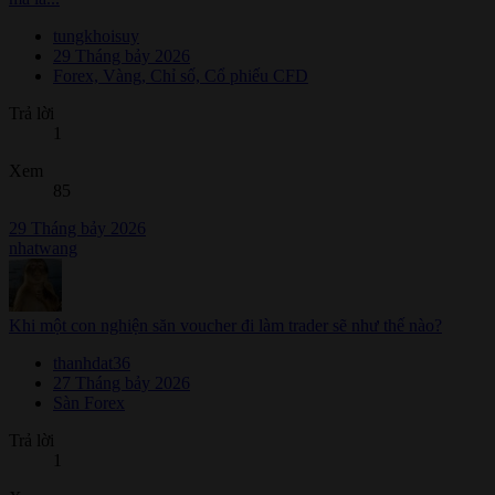
tungkhoisuy
29 Tháng bảy 2026
Forex, Vàng, Chỉ số, Cổ phiếu CFD
Trả lời
1
Xem
85
29 Tháng bảy 2026
nhatwang
Khi một con nghiện săn voucher đi làm trader sẽ như thế nào?
thanhdat36
27 Tháng bảy 2026
Sàn Forex
Trả lời
1