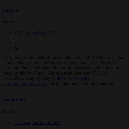
ThBach
Member
2 Tháng mười hai 2025
#4
FxPro tung ưu đãi 50% Bonus Credit lên đến 500 USD cho hai lần
nạp đầu tiên, giúp bạn mở rộng quy mô giao dịch mà không cần
tăng vốn. Đây là cơ hội tận dụng nhịp thị trường cuối năm và bứt
phá như một Pro Trader. Chương trình diễn ra từ 03/11 đến
31/12/2025, đăng ký ngay tại
https://www.fxpro-
cnpromo.com/vi/welcome
để bắt đầu mùa lễ hội đầy thắng lợi.
giaodich247
Member
17 Tháng mười một 2025