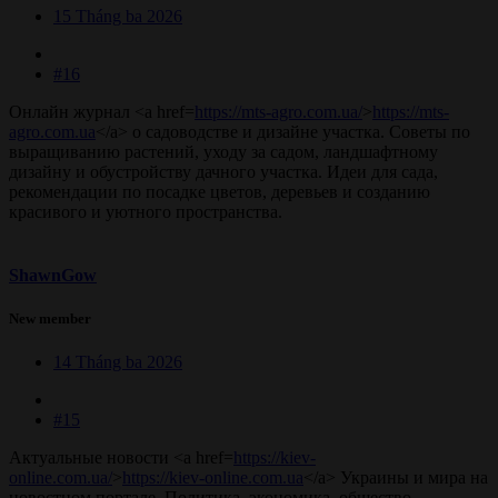
15 Tháng ba 2026
#16
Онлайн журнал <a href=
https://mts-agro.com.ua/
>
https://mts-
agro.com.ua
</a> о садоводстве и дизайне участка. Советы по
выращиванию растений, уходу за садом, ландшафтному
дизайну и обустройству дачного участка. Идеи для сада,
рекомендации по посадке цветов, деревьев и созданию
красивого и уютного пространства.
ShawnGow
New member
14 Tháng ba 2026
#15
Актуальные новости <a href=
https://kiev-
online.com.ua/
>
https://kiev-online.com.ua
</a> Украины и мира на
новостном портале. Политика, экономика, общество,