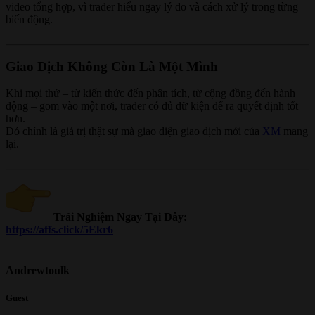
video tổng hợp, vì trader hiểu ngay lý do và cách xử lý trong từng
biến động.
Giao Dịch Không Còn Là Một Mình
Khi mọi thứ – từ kiến thức đến phân tích, từ cộng đồng đến hành
động – gom vào một nơi, trader có đủ dữ kiện để ra quyết định tốt
hơn.
Đó chính là giá trị thật sự mà giao diện giao dịch mới của
XM
mang
lại.
Trải Nghiệm Ngay Tại Đây:
https://affs.click/5Ekr6
Andrewtoulk
Guest