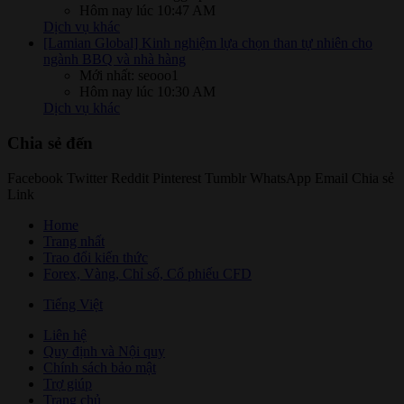
Hôm nay lúc 10:47 AM
Dịch vụ khác
[Lamian Global] Kinh nghiệm lựa chọn than tự nhiên cho
ngành BBQ và nhà hàng
Mới nhất: seooo1
Hôm nay lúc 10:30 AM
Dịch vụ khác
Chia sẻ đến
Facebook
Twitter
Reddit
Pinterest
Tumblr
WhatsApp
Email
Chia sẻ
Link
Home
Trang nhất
Trao đổi kiến thức
Forex, Vàng, Chỉ số, Cổ phiếu CFD
Tiếng Việt
Liên hệ
Quy định và Nội quy
Chính sách bảo mật
Trợ giúp
Trang chủ