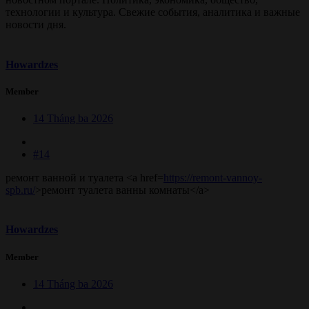
технологии и культура. Свежие события, аналитика и важные
новости дня.
Howardzes
Member
14 Tháng ba 2026
#14
ремонт ванной и туалета <a href=
https://remont-vannoy-
spb.ru/
>ремонт туалета ванны комнаты</a>
Howardzes
Member
14 Tháng ba 2026