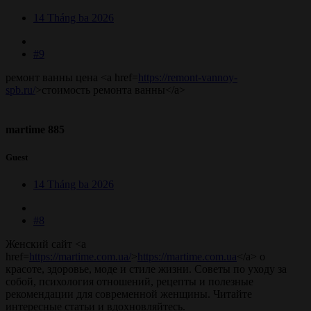
14 Tháng ba 2026
#9
ремонт ванны цена <a href=
https://remont-vannoy-
spb.ru/
>стоимость ремонта ванны</a>
martime 885
Guest
14 Tháng ba 2026
#8
Женский сайт <a
href=
https://martime.com.ua/
>
https://martime.com.ua
</a> о
красоте, здоровье, моде и стиле жизни. Советы по уходу за
собой, психология отношений, рецепты и полезные
рекомендации для современной женщины. Читайте
интересные статьи и вдохновляйтесь.