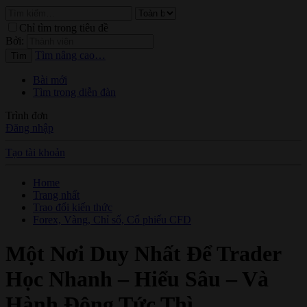
Chỉ tìm trong tiêu đề
Bởi:
Tìm nâng cao…
Tìm
Bài mới
Tìm trong diễn đàn
Trình đơn
Đăng nhập
Tạo tài khoản
Home
Trang nhất
Trao đổi kiến thức
Forex, Vàng, Chỉ số, Cổ phiếu CFD
Một Nơi Duy Nhất Để Trader
Học Nhanh – Hiểu Sâu – Và
Hành Động Tức Thì