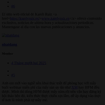
#6
El sitio web oficial de Kareli Ruiz <a
href=
https://karelyruiz.es/
>
www.karelyruiz.es
</a> ofrece contenido
exclusivo, noticias de ultima hora y actualizaciones periodicas.
Mantengase al dia con las nuevas publicaciones y anuncios.
nhatdang
Member
4 Tháng mười hai 2025
#5
Anh em mới vào nghề nên khai thác triệt để phòng học với mấy
buổi webinar miễn phí của mấy sàn uy tín như
XM
hay HFM đều
được. Mình thì dùng HFM được mấy năm rồi nên vẫn hay đăng ký
hội thảo bên đó, kiến thức thực chiến xịn lắm, dễ áp dụng vào thực
tế hơn là mình phải tự mầy mò.