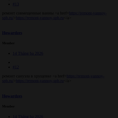
#13
ремонт совмещенные ванны <a href=
https://remont-vannoy-
spb.ru/
>
https://remont-vannoy-spb.ru
</a>
Howardzes
Member
14 Tháng ba 2026
#12
ремонт санузла в хрущевке <a href=
https://remont-vannoy-
spb.ru/
>
https://remont-vannoy-spb.ru
</a>
Howardzes
Member
14 Tháng ba 2026