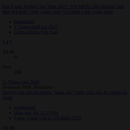
Khi Trader Không Còn “Đơn Độc”: XM Mở Ra Một Không Gian
Mới Nơi Kiến Thức Luôn Chảy Và Chiến Lược Luôn Sống
thanhdat36
3 Tháng mười hai 2025
Chứng khoán Việt Nam
3
4
5
Trả lời
93
Xem
16K
11 Tháng năm 2026
Avtorinok PMR (Pridnestro
Nhật ký của một kẻ nghiện "hoàn tiền" bước chân vào thị trường tài
chính
nhattinhanh
Hôm qua, lúc 11:23 PM
Forex, Vàng, Chỉ số, Cổ phiếu CFD
Trả lời