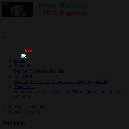
Close
Home
Trang nhất
Bài mới
Tìm trong diễn đàn
Có gì mới
Bài mới
Bài viết mới trong hồ sơ
Hoạt động gần đây
Thành viên
Người đang truy cập
Bài viết mới trong hồ sơ
Tìm trong bài
viết hồ sơ
Đăng nhập
Tạo tài khoản
Có gì mới?
Tìm kiếm
Tìm kiếm