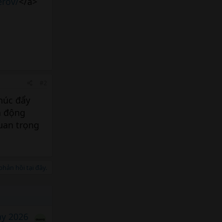
erov/
</a>
#2
húc đẩy
n động
uan trọng
hản hồi tại đây.
ảy 2026