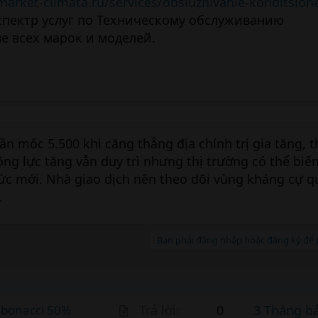
market-climata.ru/services/obsluzhivanie-konditsion
спектр услуг по Техническому обслуживанию
е всех марок и моделей.
n mốc 5.500 khi căng thẳng địa chính trị gia tăng, t
Động lực tăng vẫn duy trì nhưng thị trường có thể biế
ức mới. Nhà giao dịch nên theo dõi vùng kháng cự q
.
Bạn phải đăng nhập hoặc đăng ký để p
A
ibonacci 50%
Trả lời
0
3 Tháng b