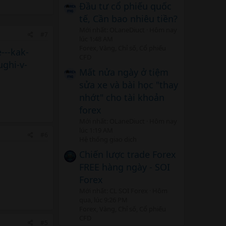
Đầu tư cổ phiếu quốc
tế, Cần bao nhiêu tiền?
Mới nhất: OLaneDiuct
Hôm nay
#7
lúc 1:48 AM
Forex, Vàng, Chỉ số, Cổ phiếu
---kak-
CFD
ughi-v-
Mất nửa ngày ở tiệm
sửa xe và bài học "thay
nhớt" cho tài khoản
forex
Mới nhất: OLaneDiuct
Hôm nay
lúc 1:19 AM
#6
Hệ thống giao dịch
Chiến lược trade Forex
FREE hàng ngày - SOI
Forex
Mới nhất: CL SOI Forex
Hôm
qua, lúc 9:26 PM
Forex, Vàng, Chỉ số, Cổ phiếu
CFD
#5