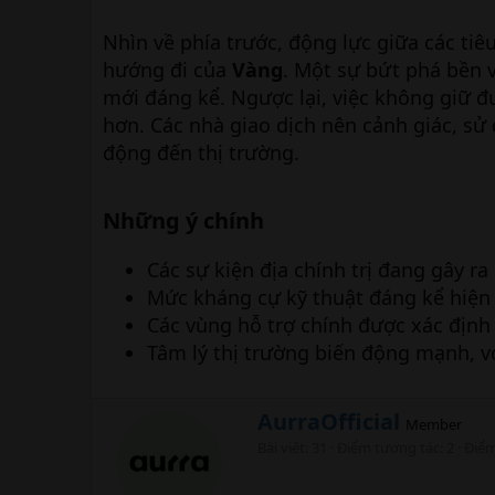
Nhìn về phía trước, động lực giữa các tiêu
hướng đi của
Vàng
. Một sự bứt phá bền 
mới đáng kể. Ngược lại, việc không giữ 
hơn. Các nhà giao dịch nên cảnh giác, s
động đến thị trường.
Những ý chính
Các sự kiện địa chính trị đang gây r
Mức kháng cự kỹ thuật đáng kể hiện
Các vùng hỗ trợ chính được xác định
Tâm lý thị trường biến động mạnh, v
W
AurraOfficial
Member
r
Bài viết
31
Điểm tương tác
2
Điể
i
t
t