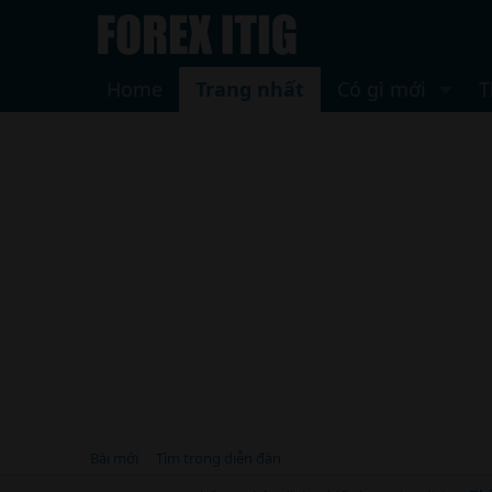
Home
Trang nhất
Có gì mới
T
Bài mới
Tìm trong diễn đàn