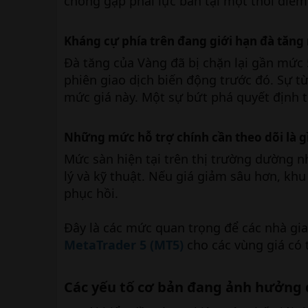
chóng gặp phải lực bán tại một thời điểm
Kháng cự phía trên đang giới hạn đà tăng
Đà tăng của Vàng đã bị chặn lại gần mức
phiên giao dịch biến động trước đó. Sự t
mức giá này. Một sự bứt phá quyết định tr
Những mức hỗ trợ chính cần theo dõi là g
Mức sàn hiện tại trên thị trường dường 
lý và kỹ thuật. Nếu giá giảm sâu hơn, kh
phục hồi.
Đây là các mức quan trọng để các nhà giao
MetaTrader 5 (MT5)
cho các vùng giá có t
Các yếu tố cơ bản đang ảnh hưởng 