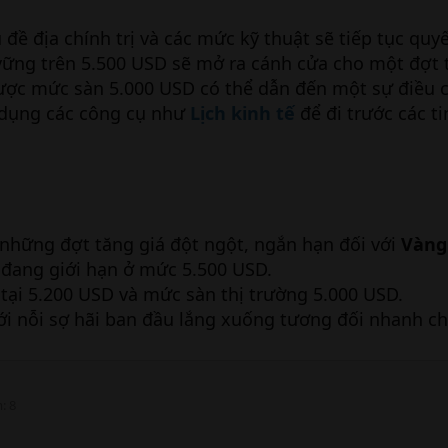
 đề địa chính trị và các mức kỹ thuật sẽ tiếp tục quy
vững trên 5.500 USD sẽ mở ra cánh cửa cho một đợt 
được mức sàn 5.000 USD có thể dẫn đến một sự điều 
ử dụng các công cụ như
Lịch kinh tế
để đi trước các ti
a những đợt tăng giá đột ngột, ngắn hạn đối với
Vàng
 đang giới hạn ở mức 5.500 USD.
 tại 5.200 USD và mức sàn thị trường 5.000 USD.
ới nỗi sợ hãi ban đầu lắng xuống tương đối nhanh c
m
8