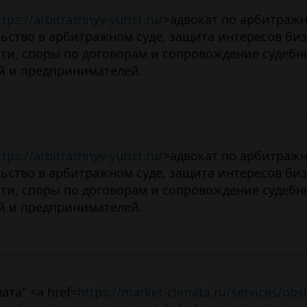
ttps://arbitrazhnyy-yurist.ru/
>адвокат по арбитраж
ьство в арбитражном суде, защита интересов биз
ти, споры по договорам и сопровождение судебн
й и предпринимателей.
ttps://arbitrazhnyy-yurist.ru/
>адвокат по арбитраж
ьство в арбитражном суде, защита интересов биз
ти, споры по договорам и сопровождение судебн
й и предпринимателей.
та" <a href=
https://market-climata.ru/services/obs