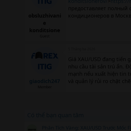
konditsionerov/
>
https://
предоставляет полный 
obsluzhivani
кондиционеров в Москв
e
konditsione
Guest
5 Tháng ba 2026
Giá XAU/USD đang tiến gầ
nhu cầu tài sản trú ẩn. 
mạnh nếu xuất hiện tin t
giaodich247
và quản lý rủi ro chặt chẽ
Member
Có thể bạn quan tâm
Phân Tích Vàng: XAU/USD Trước Mốc F