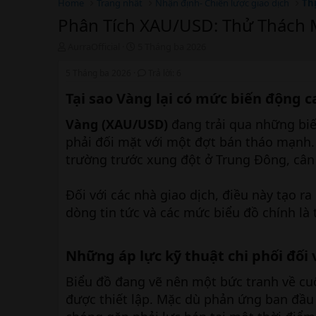
Home
Trang nhất
Nhận định- Chiến lược giao dịch
Th
Phân Tích XAU/USD: Thử Thách M
T
N
AurraOfficial
5 Tháng ba 2026
h
g
r
à
5 Tháng ba 2026
Trả lời: 6
e
y
Tại sao Vàng lại có mức biến động 
a
b
d
ắ
Vàng (XAU/USD)
s
t
đang trải qua những biến
t
đ
phải đối mặt với một đợt bán tháo mạnh.
a
ầ
trường trước xung đột ở Trung Đông, cân
r
u
t
e
Đối với các nhà giao dịch, điều này tạo r
r
dòng tin tức và các mức biểu đồ chính là
Những áp lực kỹ thuật chi phối đối v
Biểu đồ đang vẽ nên một bức tranh về cu
được thiết lập. Mặc dù phản ứng ban đầu v