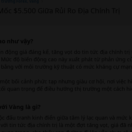
ị trường Forex, Vàng
ốc $5.500 Giữa Rủi Ro Địa Chính Trị
cao như vậy?
 động giá đáng kể, tăng vọt do tin tức địa chính trị 
 Mức độ biến động cao này xuất phát từ phản ứng củ
 bằng với môi trường kỹ thuật có mức kháng cự mạn
a một bối cảnh phức tạp nhưng giàu cơ hội, nơi việc h
 tối quan trọng để điều hướng thị trường một cách hi
ới Vàng là gì?
ộc đấu tranh kinh điển giữa tâm lý lạc quan và mức 
ới tin tức địa chính trị là một đợt tăng vọt, giá đã 