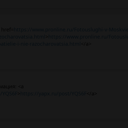
 href=
https://www.pronline.ru/Fotouslughi-v-Moskvie
razocharovatsia.html
>
https://www.pronline.ru/Fotousl
atielie-i-nie-razocharovatsia.html
</a>
мация: <a
t/YQS6F
>
https://yapx.ru/post/YQS6F
</a>