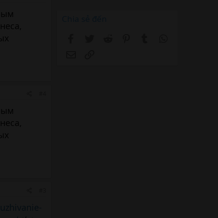
ным
Chia sẻ đến
неса,
Facebook
Twitter
Reddit
Pinterest
Tumblr
WhatsApp
ых
Email
Link
#4
ным
неса,
ых
#3
luzhivanie-