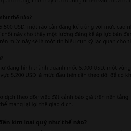
 quan trọng, cho thấy con đường đi lên vẫn chưa rõ 
 như thế nào?
 5.500 USD, một rào cản đáng kể trùng với mức cao n
ừ chối này cho thấy một lượng đáng kể áp lực bán đan
ên mức này sẽ là một tín hiệu cực kỳ lạc quan cho t
ì?
như đang hình thành quanh mốc 5.000 USD, một vùng
u vực 5.200 USD là mức đầu tiên cần theo dõi để có k
 dịch theo dõi; việc đặt cảnh báo giá trên nền tảng
hể mang lại lợi thế giao dịch.
đến kim loại quý như thế nào?