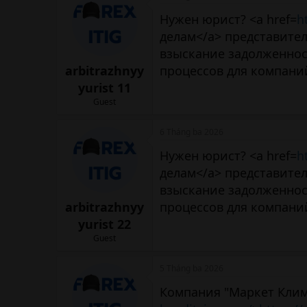
Нужен юрист? <a href=
h
делам</a> представител
взыскание задолженнос
arbitrazhnyy
процессов для компани
yurist 11
Guest
6 Tháng ba 2026
Нужен юрист? <a href=
h
делам</a> представител
взыскание задолженнос
arbitrazhnyy
процессов для компани
yurist 22
Guest
5 Tháng ba 2026
Компания "Маркет Клима