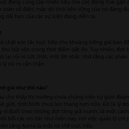
thực đang cung cấp nhiên liệu cho các động thái gần 
an toàn cổ điển, mặc dù tính bền vững của nó đang đ
ng dài hạn của các sự kiện đang diễn ra.
?
 là chất xúc tác trực tiếp cho khoảng trống giá ban đ
thu hút vốn trong thời điểm bất ổn. Tuy nhiên, đợt 
h lại rủi ro tức thời, một lời nhắc nhở rằng các phả
 lý rủi ro cẩn thận.
nh giá như thế nào?
u cho thấy thị trường chưa chứng kiến sự gián đoạn
hế giới, tình hình chưa leo thang hơn nữa. Đó là lý do
ay vì đuổi theo những đợt tăng giá mạnh, là một cách
i bởi các tin tức như hiện nay, nơi việc quản lý chi 
ền tảng Aurra là một lợi thế trực tiếp.