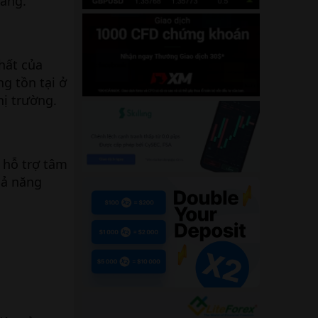
ràng.
hất của
g tồn tại ở
hị trường.
 hỗ trợ tâm
hả năng