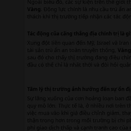
Ngoài biểu đồ, các sự kiện trên thế giới 
Vàng
. Động lực chính là nhu cầu trú ẩn 
thách khi thị trường tiếp nhận các tác độ
Tác động của căng thẳng địa chính trị là gì
Xung đột liên quan đến Mỹ, Israel và Iran
tài sản trú ẩn an toàn truyền thống,
Vàng
sau đó cho thấy thị trường đang điều chỉn
đầu có thể chỉ là nhất thời và đòi hỏi quản
Tâm lý thị trường ảnh hưởng đến sự ổn đị
Sự lắng xuống của cơn hoảng loạn ban đầ
quy mô lớn. Thực tế là, ở nhiều nơi trên t
việc mua vào khi giá điều chỉnh giảm, th
thận trọng hơn trong môi trường bị chi phố
phí giao dịch thấp và cạnh tranh cao của n