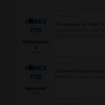
e
n
b
9 Tháng ba 2026
y
Обновления по теме: <a
vybrat-fotoatielie-i-nie-
Moskvie---kak-vybrat-foto
Williamdeen
d
Guest
9 Tháng ba 2026
Дополнительная инфор
href=
https://yapx.ru/pos
AlonzoHef
Guest
6 Tháng ba 2026