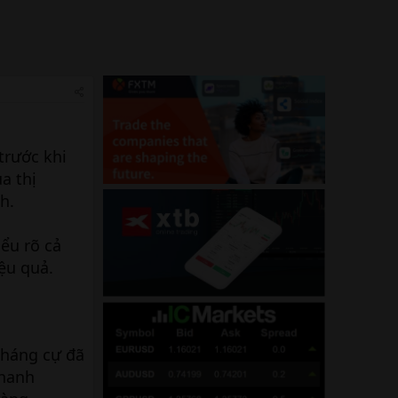
trước khi
a thị
h.
iểu rõ cả
ệu quả.
kháng cự đã
nhanh