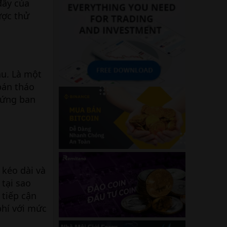
đây của
ược thử
ầu. Là một
bán tháo
n ứng ban
 kéo dài và
 tại sao
 tiếp cận
phí với mức