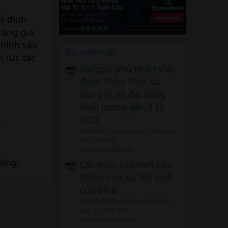
ết định
tăng giá
chỉnh sâu
Bài mới nhất
n tức tác
Railgun phủ nhận việc
được Triều Tiên sử
dụng vì nó đạt tổng
khối lượng gần 1 tỷ
USD
.
Mới nhất: Xuyên Lục
Hôm nay
lúc 3:43 AM
Coin -Tiền điện tử
hóng.
Các mốc cao mới của
Bitcoin và sự hồi sinh
của BNB
Mới nhất: DichaelCucky
Hôm
nay lúc 2:10 AM
Crypto Currencies