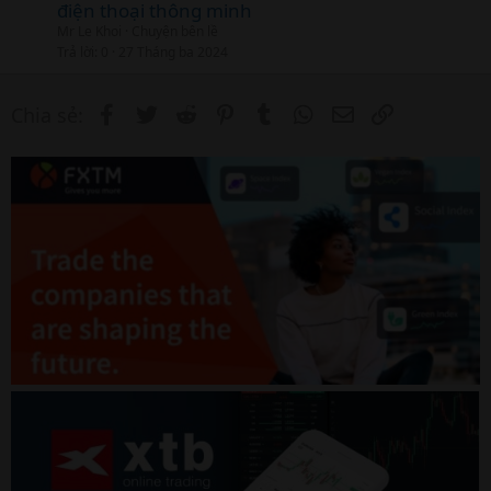
điện thoại thông minh
Mr Le Khoi
Chuyện bên lề
Trả lời
0
27 Tháng ba 2024
Facebook
Twitter
Reddit
Pinterest
Tumblr
WhatsApp
Email
Link
Chia sẻ: