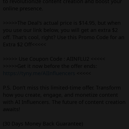
to revolutionize content creation and boost your
online presence.
>>>>>The Deal's actual price is $14.95, but when
you use our link below, you will get an extra $2
off. That's cool, right? Use this Promo Code for an
Extra $2 Off<<<<<
>>>>> Use Coupon Code : AIINFLU2 <<<<<
>>>>>Get it now before the offer ends:
https://tyny.me/AIInfluencers
<<<<<
P.S. Don’t miss this limited-time offer. Transform
how you create, engage, and monetize content
with AI Influencers. The future of content creation
awaits!
(30 Days Money Back Guarantee)