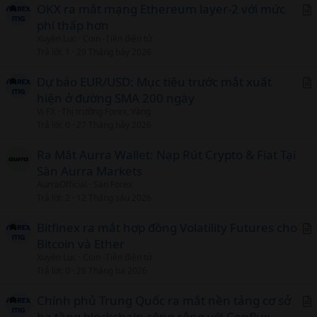
OKX ra mắt mạng Ethereum layer-2 với mức
phí thấp hơn
r
Xuyên Lục
Coin -Tiền điện tử
t
Trả lời
1
29 Tháng bảy 2026
i
c
Dự báo EUR/USD: Mục tiêu trước mắt xuất
l
hiện ở đường SMA 200 ngày
r
Vi FX
Thị trường Forex, Vàng
t
Trả lời
0
27 Tháng bảy 2026
i
c
Ra Mắt Aurra Wallet: Nạp Rút Crypto & Fiat Tại
l
Sàn Aurra Markets
AurraOfficial
Sàn Forex
Trả lời
2
12 Tháng sáu 2026
Bitfinex ra mắt hợp đồng Volatility Futures cho
Bitcoin và Ether
r
Xuyên Lục
Coin -Tiền điện tử
t
Trả lời
0
28 Tháng ba 2026
i
c
Chính phủ Trung Quốc ra mắt nền tảng cơ sở
l
hạ tầng blockchain công cộng với Conflux