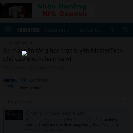
Đăng nhập
Tạo tài khoản
Chuyện bên lề
Ra mắt nền tảng học trực tuyến MasterTeck
phổ cập Blockchain và AI
T
N
Mr Le Khoi
7 Tháng tám 2025
h
g
r
à
Mr Le Khoi
e
y
New member
a
b
d
ắ
s
t
7 Tháng tám 2025
#1
t
đ
a
ầ
Chứng khoán Việt Nam
r
u
Các thảo luận liên quan đến các mã cổ phiếu, trái phiếu,
t
chứng chỉ quỹ mở trên thị trường chứng khoán Việt nam
e
forum.forexitig.com
r