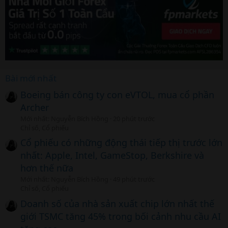
Bài mới nhất
Boeing bán công ty con eVTOL, mua cổ phần
Archer
Mới nhất: Nguyễn Bích Hồng
20 phút trước
Chỉ số, Cổ phiếu
Cổ phiếu có những động thái tiếp thị trước lớn
nhất: Apple, Intel, GameStop, Berkshire và
hơn thế nữa
Mới nhất: Nguyễn Bích Hồng
49 phút trước
Chỉ số, Cổ phiếu
Doanh số của nhà sản xuất chip lớn nhất thế
giới TSMC tăng 45% trong bối cảnh nhu cầu AI