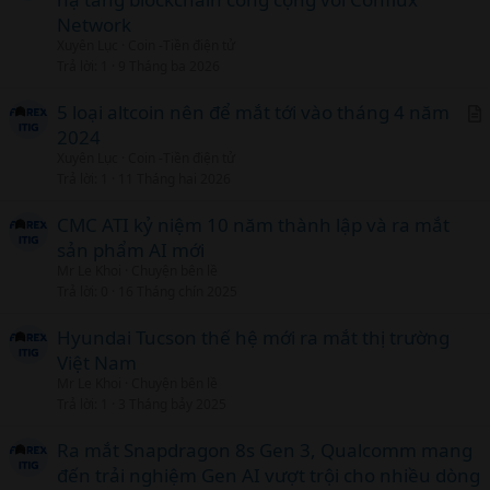
r
Network
t
Xuyên Lục
Coin -Tiền điện tử
i
Trả lời
1
9 Tháng ba 2026
c
l
5 loại altcoin nên để mắt tới vào tháng 4 năm
2024
r
Xuyên Lục
Coin -Tiền điện tử
t
Trả lời
1
11 Tháng hai 2026
i
c
CMC ATI kỷ niệm 10 năm thành lập và ra mắt
l
sản phẩm AI mới
Mr Le Khoi
Chuyện bên lề
Trả lời
0
16 Tháng chín 2025
Hyundai Tucson thế hệ mới ra mắt thị trường
Việt Nam
Mr Le Khoi
Chuyện bên lề
Trả lời
1
3 Tháng bảy 2025
Ra mắt Snapdragon 8s Gen 3, Qualcomm mang
đến trải nghiệm Gen AI vượt trội cho nhiều dòng