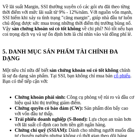
Về lãi suất Margin, SSI thường xuyên có các gói ưu đãi theo từng
thời điểm với mức lãi suất từ 9% - 12%/năm. Với nguồn vốn mạnh,
SSI hiếm khi xảy ra tình trạng "căng margin", giúp nhà đầu tư luôn
chủ động được sức mua trong những thời điểm thị trường bùng nổ.
Vậy
sàn chứng khoán ssi có tốt không
về chi phí? Nó tốt nếu bạn
coi trọng dịch vụ và sự ổn định hơn là chỉ nhìn vào vài đồng phí lẻ.
5. DANH MỤC SẢN PHẨM TÀI CHÍNH ĐA
DẠNG​
Một tiêu chí nữa để biết
sàn chứng khoán ssi có tốt không
chính
là sự đa dạng sản phẩm. Tại SSI, bạn không chỉ mua bán
cổ phiếu
.
Bạn có thể tiếp cận với:
Chứng khoán phái sinh:
Công cụ phòng vệ rủi ro và đầu cơ
hiệu quả khi thị trường giảm điểm.
Chứng quyền có bảo đảm (CW):
Sản phẩm đòn bẩy cao
với vốn đầu tư thấp.
Trái phiếu doanh nghiệp (S-Bond):
Lựa chọn an toàn hơn
với lãi suất cố định cao hơn tiền gửi ngân hàng.
Chứng chỉ quỹ (SSIAM):
Dành cho những người muốn đầu
tư chuyên nghiệp nhưng không có thời gian theo dõi bảng