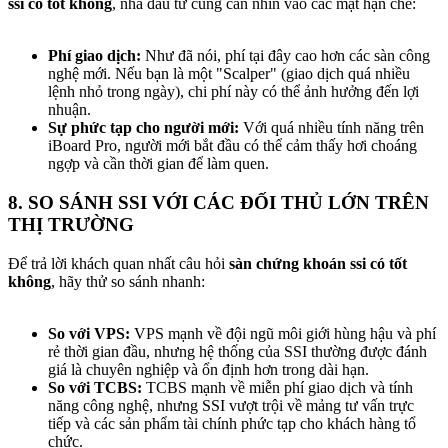
ssi có tốt không
, nhà đầu tư cũng cần nhìn vào các mặt hạn chế:
Phí giao dịch:
Như đã nói, phí tại đây cao hơn các sàn công
nghệ mới. Nếu bạn là một "Scalper" (giao dịch quá nhiều
lệnh nhỏ trong ngày), chi phí này có thể ảnh hưởng đến lợi
nhuận.
Sự phức tạp cho người mới:
Với quá nhiều tính năng trên
iBoard Pro, người mới bắt đầu có thể cảm thấy hơi choáng
ngợp và cần thời gian để làm quen.
8. SO SÁNH SSI VỚI CÁC ĐỐI THỦ LỚN TRÊN
THỊ TRƯỜNG​
Để trả lời khách quan nhất câu hỏi
sàn chứng khoán ssi có tốt
không
, hãy thử so sánh nhanh:
So với VPS:
VPS mạnh về đội ngũ môi giới hùng hậu và phí
rẻ thời gian đầu, nhưng hệ thống của SSI thường được đánh
giá là chuyên nghiệp và ổn định hơn trong dài hạn.
So với TCBS:
TCBS mạnh về miễn phí giao dịch và tính
năng công nghệ, nhưng SSI vượt trội về mảng tư vấn trực
tiếp và các sản phẩm tài chính phức tạp cho khách hàng tổ
chức.