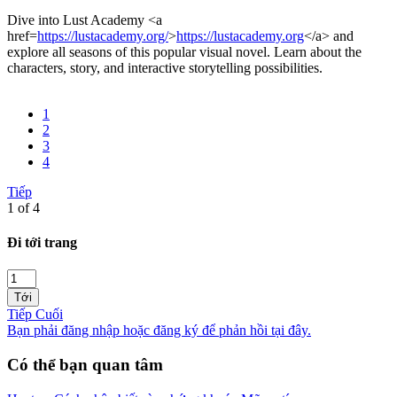
Dive into Lust Academy <a
href=
https://lustacademy.org/
>
https://lustacademy.org
</a> and
explore all seasons of this popular visual novel. Learn about the
characters, story, and interactive storytelling possibilities.
1
2
3
4
Tiếp
1 of 4
Đi tới trang
Tới
Tiếp
Cuối
Bạn phải đăng nhập hoặc đăng ký để phản hồi tại đây.
Có thể bạn quan tâm