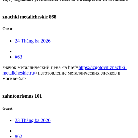
znachki metalicheskie 868
Guest
24 Tháng ba 2026
#63
значок металлический цена <a href=
https://izgotovit-znachki-
metalicheskie.ru/
>изготовление металлических значков в
москве</a>
zahntourismus 101
Guest
23 Tháng ba 2026
#62