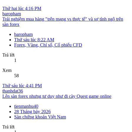
Thứ hai lúc 4:16 PM
baropham
Trải nghiệm mua hàng "trên mạng vs thực tế" và sự tỉnh ngộ trên
sàn forex
baropham
Thứ sáu lúc 8:22 AM
Forex, Vàng, Chỉ số, Cổ phiếu CFD
Trả lời
1
Xem
58
Thứ sáu lúc 4:41 PM
thanhdat36
Lên sàn forex nhưng tư duy như đi cày Quest game online
tienmanhu40
28 Tháng bảy 2026
Sàn chứng khoán Việt Nam
Trả lời