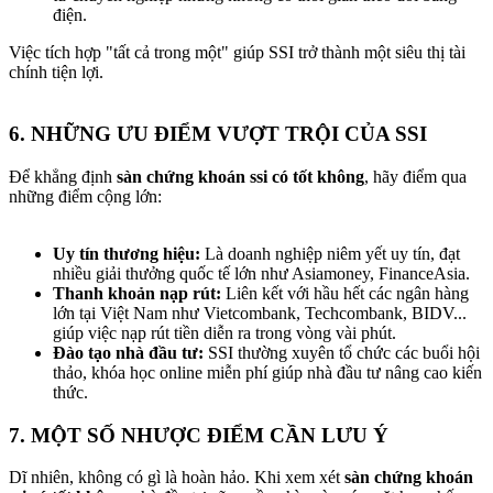
điện.
Việc tích hợp "tất cả trong một" giúp SSI trở thành một siêu thị tài
chính tiện lợi.
6. NHỮNG ƯU ĐIỂM VƯỢT TRỘI CỦA SSI​
Để khẳng định
sàn chứng khoán ssi có tốt không
, hãy điểm qua
những điểm cộng lớn:
Uy tín thương hiệu:
Là doanh nghiệp niêm yết uy tín, đạt
nhiều giải thưởng quốc tế lớn như Asiamoney, FinanceAsia.
Thanh khoản nạp rút:
Liên kết với hầu hết các ngân hàng
lớn tại Việt Nam như Vietcombank, Techcombank, BIDV...
giúp việc nạp rút tiền diễn ra trong vòng vài phút.
Đào tạo nhà đầu tư:
SSI thường xuyên tổ chức các buổi hội
thảo, khóa học online miễn phí giúp nhà đầu tư nâng cao kiến
thức.
7. MỘT SỐ NHƯỢC ĐIỂM CẦN LƯU Ý​
Dĩ nhiên, không có gì là hoàn hảo. Khi xem xét
sàn chứng khoán