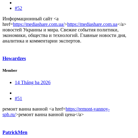
#52
Информационный сайт <a
href=
https://mediashare.com.ua/
>
https://mediashare.com.ua
</a>
новостей Украины и мира. Свежие события политики,
экономики, общества и технологий. Главные новости дня,
аналитика и комментарии экспертов.
Howardzes
Member
14 Tháng ba 2026
#51
ремонт ванна ванной <a href=
https://remont-vannoy-
spb.ru/
>ремонт ванна ванной цена</a>
PatrickMen