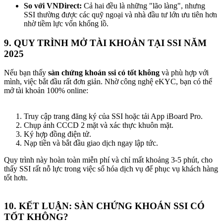
So với VNDirect:
Cả hai đều là những "lão làng", nhưng
SSI thường được các quỹ ngoại và nhà đầu tư lớn ưu tiên hơn
nhờ tiềm lực vốn khổng lồ.
9. QUY TRÌNH MỞ TÀI KHOẢN TẠI SSI NĂM
2025​
Nếu bạn thấy
sàn chứng khoán ssi có tốt không
và phù hợp với
mình, việc bắt đầu rất đơn giản. Nhờ công nghệ eKYC, bạn có thể
mở tài khoản 100% online:
Truy cập trang đăng ký của SSI hoặc tải App iBoard Pro.
Chụp ảnh CCCD 2 mặt và xác thực khuôn mặt.
Ký hợp đồng điện tử.
Nạp tiền và bắt đầu giao dịch ngay lập tức.
Quy trình này hoàn toàn miễn phí và chỉ mất khoảng 3-5 phút, cho
thấy SSI rất nỗ lực trong việc số hóa dịch vụ để phục vụ khách hàng
tốt hơn.
10. KẾT LUẬN: SÀN CHỨNG KHOÁN SSI CÓ
TỐT KHÔNG?​