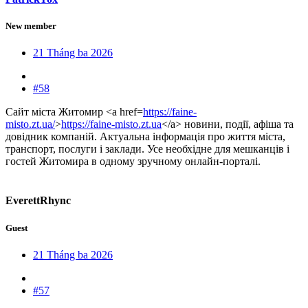
New member
21 Tháng ba 2026
#58
Сайт міста Житомир <a href=
https://faine-
misto.zt.ua/
>
https://faine-misto.zt.ua
</a> новини, події, афіша та
довідник компаній. Актуальна інформація про життя міста,
транспорт, послуги і заклади. Усе необхідне для мешканців і
гостей Житомира в одному зручному онлайн-порталі.
EverettRhync
Guest
21 Tháng ba 2026
#57