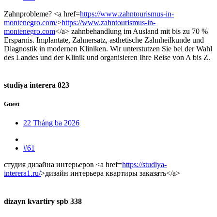
Zahnprobleme? <a href=
https://www.zahntourismus-in-
montenegro.com/
>
https://www.zahntourismus-in-
montenegro.com
</a> zahnbehandlung im Ausland mit bis zu 70 %
Ersparnis. Implantate, Zahnersatz, asthetische Zahnheilkunde und
Diagnostik in modernen Kliniken. Wir unterstutzen Sie bei der Wahl
des Landes und der Klinik und organisieren Ihre Reise von A bis Z.
studiya interera 823
Guest
22 Tháng ba 2026
#61
студия дизайна интерьеров <a href=
https://studiya-
interera1.ru/
>дизайн интерьера квартиры заказать</a>
dizayn kvartiry spb 338