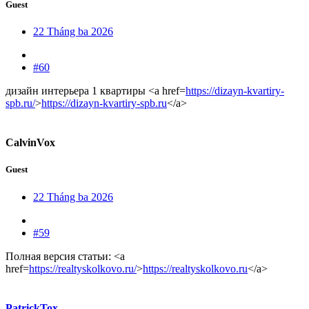
Guest
22 Tháng ba 2026
#60
дизайн интерьера 1 квартиры <a href=
https://dizayn-kvartiry-
spb.ru/
>
https://dizayn-kvartiry-spb.ru
</a>
CalvinVox
Guest
22 Tháng ba 2026
#59
Полная версия статьи: <a
href=
https://realtyskolkovo.ru/
>
https://realtyskolkovo.ru
</a>
PatrickTox