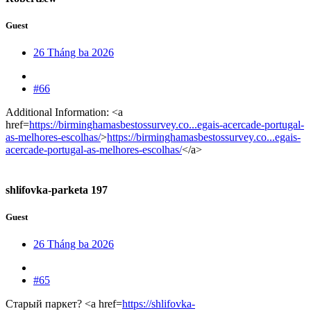
Guest
26 Tháng ba 2026
#66
Additional Information: <a
href=
https://birminghamasbestossurvey.co...egais-acercade-portugal-
as-melhores-escolhas/
>
https://birminghamasbestossurvey.co...egais-
acercade-portugal-as-melhores-escolhas/
</a>
shlifovka-parketa 197
Guest
26 Tháng ba 2026
#65
Старый паркет? <a href=
https://shlifovka-