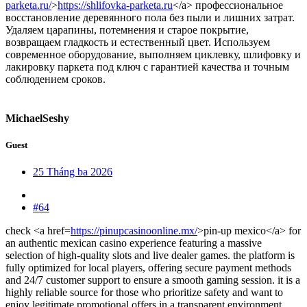
parketa.ru/
>
https://shlifovka-parketa.ru
</a> профессиональное
восстановление деревянного пола без пыли и лишних затрат.
Удаляем царапины, потемнения и старое покрытие,
возвращаем гладкость и естественный цвет. Используем
современное оборудование, выполняем циклевку, шлифовку и
лакировку паркета под ключ с гарантией качества и точным
соблюдением сроков.
MichaelSeshy
Guest
25 Tháng ba 2026
#64
check <a href=
https://pinupcasinoonline.mx/
>pin-up mexico</a> for
an authentic mexican casino experience featuring a massive
selection of high-quality slots and live dealer games. the platform is
fully optimized for local players, offering secure payment methods
and 24/7 customer support to ensure a smooth gaming session. it is a
highly reliable source for those who prioritize safety and want to
enjoy legitimate promotional offers in a transparent environment.