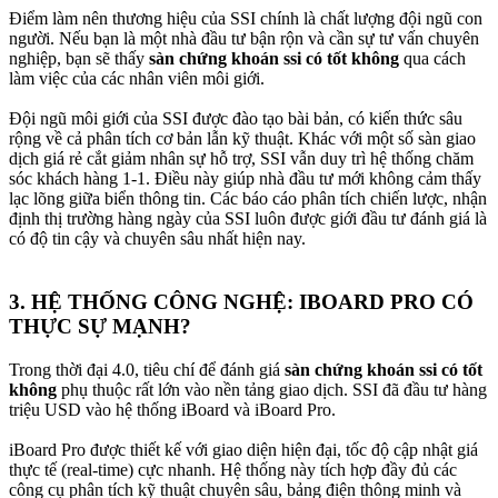
Điểm làm nên thương hiệu của SSI chính là chất lượng đội ngũ con
người. Nếu bạn là một nhà đầu tư bận rộn và cần sự tư vấn chuyên
nghiệp, bạn sẽ thấy
sàn chứng khoán ssi có tốt không
qua cách
làm việc của các nhân viên môi giới.
Đội ngũ môi giới của SSI được đào tạo bài bản, có kiến thức sâu
rộng về cả phân tích cơ bản lẫn kỹ thuật. Khác với một số sàn giao
dịch giá rẻ cắt giảm nhân sự hỗ trợ, SSI vẫn duy trì hệ thống chăm
sóc khách hàng 1-1. Điều này giúp nhà đầu tư mới không cảm thấy
lạc lõng giữa biển thông tin. Các báo cáo phân tích chiến lược, nhận
định thị trường hàng ngày của SSI luôn được giới đầu tư đánh giá là
có độ tin cậy và chuyên sâu nhất hiện nay.
3. HỆ THỐNG CÔNG NGHỆ: IBOARD PRO CÓ
THỰC SỰ MẠNH?​
Trong thời đại 4.0, tiêu chí để đánh giá
sàn chứng khoán ssi có tốt
không
phụ thuộc rất lớn vào nền tảng giao dịch. SSI đã đầu tư hàng
triệu USD vào hệ thống iBoard và iBoard Pro.
iBoard Pro được thiết kế với giao diện hiện đại, tốc độ cập nhật giá
thực tế (real-time) cực nhanh. Hệ thống này tích hợp đầy đủ các
công cụ phân tích kỹ thuật chuyên sâu, bảng điện thông minh và