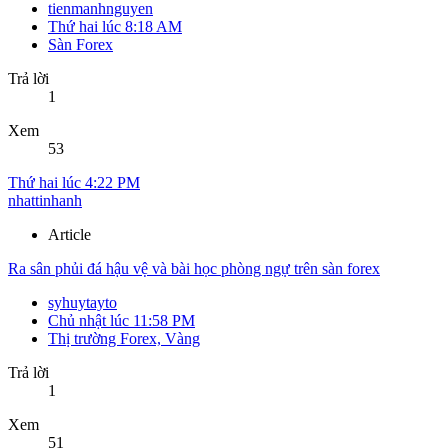
tienmanhnguyen
Thứ hai lúc 8:18 AM
Sàn Forex
Trả lời
1
Xem
53
Thứ hai lúc 4:22 PM
nhattinhanh
Article
Ra sân phủi đá hậu vệ và bài học phòng ngự trên sàn forex
syhuytayto
Chủ nhật lúc 11:58 PM
Thị trường Forex, Vàng
Trả lời
1
Xem
51