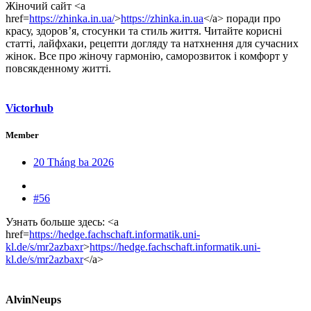
Жіночий сайт <a
href=
https://zhinka.in.ua/
>
https://zhinka.in.ua
</a> поради про
красу, здоров’я, стосунки та стиль життя. Читайте корисні
статті, лайфхаки, рецепти догляду та натхнення для сучасних
жінок. Все про жіночу гармонію, саморозвиток і комфорт у
повсякденному житті.
Victorhub
Member
20 Tháng ba 2026
#56
Узнать больше здесь: <a
href=
https://hedge.fachschaft.informatik.uni-
kl.de/s/mr2azbaxr
>
https://hedge.fachschaft.informatik.uni-
kl.de/s/mr2azbaxr
</a>
AlvinNeups