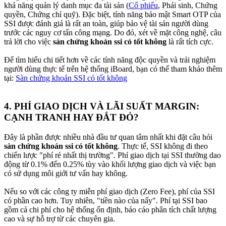
khả năng quản lý danh mục đa tài sản (
Cổ phiếu
, Phái sinh, Chứng
quyền, Chứng chỉ quỹ). Đặc biệt, tính năng bảo mật Smart OTP của
SSI được đánh giá là rất an toàn, giúp bảo vệ tài sản người dùng
trước các nguy cơ tấn công mạng. Do đó, xét về mặt công nghệ, câu
trả lời cho việc
sàn chứng khoán ssi có tốt không
là rất tích cực.
Để tìm hiểu chi tiết hơn về các tính năng độc quyền và trải nghiệm
người dùng thực tế trên hệ thống iBoard, bạn có thể tham khảo thêm
tại:
Sàn chứng khoán SSI có tốt không
4. PHÍ GIAO DỊCH VÀ LÃI SUẤT MARGIN:
CẠNH TRANH HAY ĐẮT ĐỎ?​
Đây là phần được nhiều nhà đầu tư quan tâm nhất khi đặt câu hỏi
sàn chứng khoán ssi có tốt không
. Thực tế, SSI không đi theo
chiến lược "phí rẻ nhất thị trường". Phí giao dịch tại SSI thường dao
động từ 0.1% đến 0.25% tùy vào khối lượng giao dịch và việc bạn
có sử dụng môi giới tư vấn hay không.
Nếu so với các công ty miễn phí giao dịch (Zero Fee), phí của SSI
có phần cao hơn. Tuy nhiên, "tiền nào của nấy". Phí tại SSI bao
gồm cả chi phí cho hệ thống ổn định, báo cáo phân tích chất lượng
cao và sự hỗ trợ từ các chuyên gia.