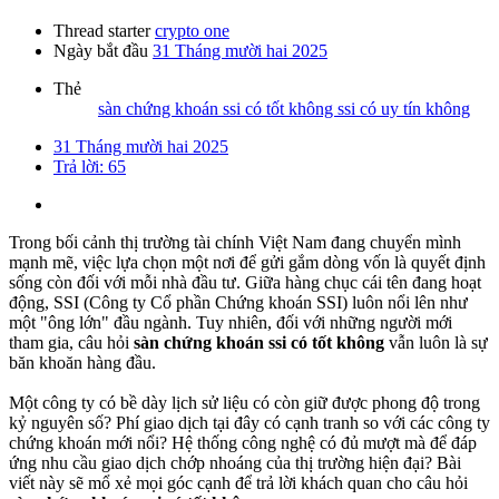
Thread starter
crypto one
Ngày bắt đầu
31 Tháng mười hai 2025
Thẻ
sàn chứng khoán ssi có tốt không
ssi có uy tín không
31 Tháng mười hai 2025
Trả lời: 65
Trong bối cảnh thị trường tài chính Việt Nam đang chuyển mình
mạnh mẽ, việc lựa chọn một nơi để gửi gắm dòng vốn là quyết định
sống còn đối với mỗi nhà đầu tư. Giữa hàng chục cái tên đang hoạt
động, SSI (Công ty Cổ phần Chứng khoán SSI) luôn nổi lên như
một "ông lớn" đầu ngành. Tuy nhiên, đối với những người mới
tham gia, câu hỏi
sàn chứng khoán ssi có tốt không
vẫn luôn là sự
băn khoăn hàng đầu.
Một công ty có bề dày lịch sử liệu có còn giữ được phong độ trong
kỷ nguyên số? Phí giao dịch tại đây có cạnh tranh so với các công ty
chứng khoán mới nổi? Hệ thống công nghệ có đủ mượt mà để đáp
ứng nhu cầu giao dịch chớp nhoáng của thị trường hiện đại? Bài
viết này sẽ mổ xẻ mọi góc cạnh để trả lời khách quan cho câu hỏi