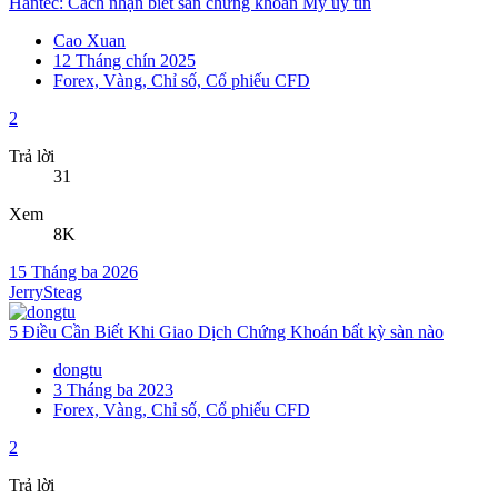
Hantec: Cách nhận biết sàn chứng khoán Mỹ uy tín
Cao Xuan
12 Tháng chín 2025
Forex, Vàng, Chỉ số, Cổ phiếu CFD
2
Trả lời
31
Xem
8K
15 Tháng ba 2026
JerrySteag
5 Điều Cần Biết Khi Giao Dịch Chứng Khoán bất kỳ sàn nào
dongtu
3 Tháng ba 2023
Forex, Vàng, Chỉ số, Cổ phiếu CFD
2
Trả lời