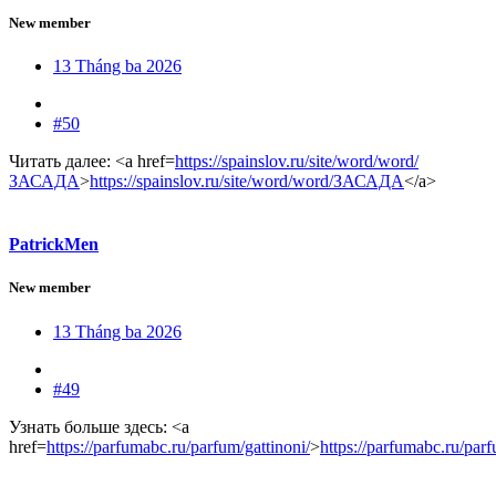
New member
13 Tháng ba 2026
#50
Читать далее: <a href=
https://spainslov.ru/site/word/word/
ЗАСАДА
>
https://spainslov.ru/site/word/word/ЗАСАДА
</a>
PatrickMen
New member
13 Tháng ba 2026
#49
Узнать больше здесь: <a
href=
https://parfumabc.ru/parfum/gattinoni/
>
https://parfumabc.ru/parf