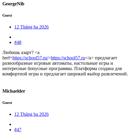
GeorgeNib
Guest
12 Tháng ba 2026
#48
Любишь азарт? <a
href=
https://school57.ru/
>
https://school57.ru
</a> предлагает
разнообразные игровые автоматы, настольные игры и
интересные бонусные программы. Платформа создана для
комфортной игры и предлагает широкий выбор развлечений.
Michaelder
Guest
12 Tháng ba 2026
#47