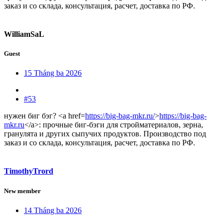
заказ и со склада, консультация, расчет, доставка по РФ.
WilliamSaL
Guest
15 Tháng ba 2026
#53
нужен биг бэг? <a href=
https://big-bag-mkr.ru/
>
https://big-bag-
mkr.ru
</a>: прочные биг-бэги для стройматериалов, зерна,
гранулята и других сыпучих продуктов. Производство под
заказ и со склада, консультация, расчет, доставка по РФ.
TimothyTrord
New member
14 Tháng ba 2026