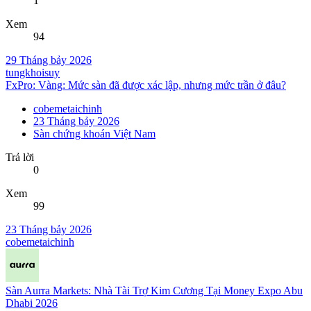
1
Xem
94
29 Tháng bảy 2026
tungkhoisuy
FxPro: Vàng: Mức sàn đã được xác lập, nhưng mức trần ở đâu?
cobemetaichinh
23 Tháng bảy 2026
Sàn chứng khoán Việt Nam
Trả lời
0
Xem
99
23 Tháng bảy 2026
cobemetaichinh
Sàn Aurra Markets: Nhà Tài Trợ Kim Cương Tại Money Expo Abu
Dhabi 2026