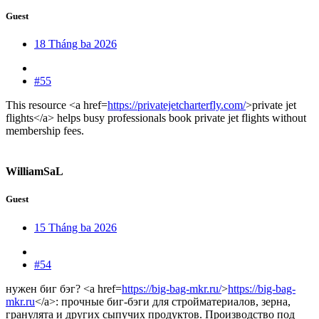
Guest
18 Tháng ba 2026
#55
This resource <a href=
https://privatejetcharterfly.com/
>private jet
flights</a> helps busy professionals book private jet flights without
membership fees.
WilliamSaL
Guest
15 Tháng ba 2026
#54
нужен биг бэг? <a href=
https://big-bag-mkr.ru/
>
https://big-bag-
mkr.ru
</a>: прочные биг-бэги для стройматериалов, зерна,
гранулята и других сыпучих продуктов. Производство под