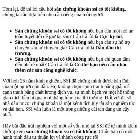
Tóm lại, để trả lời câu hỏi
sàn chứng khoán ssi có tốt không
,
chúng ta cần dựa trên nhu cầu riêng của mỗi người.
Sàn chứng khoán ssi có tốt không
nếu bạn cần một nơi an
toàn tuyệt đối để giữ tài sản? Câu trả lời là
Cực kỳ tốt
.
Sàn chứng khoán ssi có tốt không
nếu bạn cần sự hỗ trợ
chuyên sâu từ chuyên gia? Câu trả lời là
Dẫn đầu thị
trường
.
Sàn chứng khoán ssi có tốt không
nếu bạn chỉ quan tâm
đến phí rẻ nhất? Câu trả lời là
Có thể bạn nên cân nhắc
thêm các sàn công nghệ khác
.
Với hơn 25 năm kinh nghiệm, SSI đã chứng minh được bản lĩnh
của một người dẫn đầu. Họ không chọn cạnh tranh bằng giá, mà
cạnh tranh bằng chất lượng dịch vụ, sự minh bạch và một hệ thống
giao dịch bền bỉ qua mọi thăng trầm của thị trường. Đối với đa số
nhà đầu tư coi chứng khoán là một kênh tích lũy tài sản nghiêm túc
và dài hạn, SSI vẫn luôn là một trong những cái tên đáng tin cậy
nhất.
Hãy bắt đầu trải nghiệm với một số vốn nhỏ tại SSI để tự mình kiểm
chứng xem
sàn chứng khoán ssi có tốt không
. Chúc bạn có một
hành trình đầu tư thuận lợi và thành công rực rỡ!