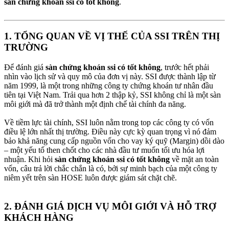
sàn chứng khoán ssi có tốt không
.
1. TỔNG QUAN VỀ VỊ THẾ CỦA SSI TRÊN THỊ
TRƯỜNG​
Để đánh giá
sàn chứng khoán ssi có tốt không
, trước hết phải
nhìn vào lịch sử và quy mô của đơn vị này. SSI được thành lập từ
năm 1999, là một trong những công ty chứng khoán tư nhân đầu
tiên tại Việt Nam. Trải qua hơn 2 thập kỷ, SSI không chỉ là một sàn
môi giới mà đã trở thành một định chế tài chính đa năng.
Về tiềm lực tài chính, SSI luôn nằm trong top các công ty có vốn
điều lệ lớn nhất thị trường. Điều này cực kỳ quan trọng vì nó đảm
bảo khả năng cung cấp nguồn vốn cho vay ký quỹ (Margin) dồi dào
– một yếu tố then chốt cho các nhà đầu tư muốn tối ưu hóa lợi
nhuận. Khi hỏi
sàn chứng khoán ssi có tốt không
về mặt an toàn
vốn, câu trả lời chắc chắn là có, bởi sự minh bạch của một công ty
niêm yết trên sàn HOSE luôn được giám sát chặt chẽ.
2. ĐÁNH GIÁ DỊCH VỤ MÔI GIỚI VÀ HỖ TRỢ
KHÁCH HÀNG​