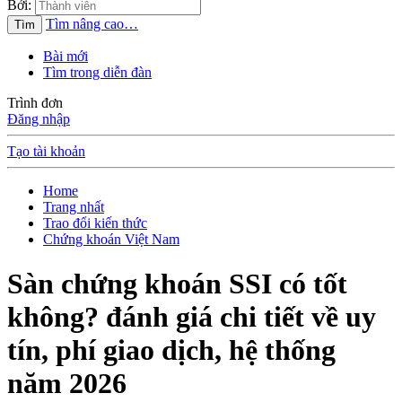
Bởi:
Tìm nâng cao…
Tìm
Bài mới
Tìm trong diễn đàn
Trình đơn
Đăng nhập
Tạo tài khoản
Home
Trang nhất
Trao đổi kiến thức
Chứng khoán Việt Nam
Sàn chứng khoán SSI có tốt
không? đánh giá chi tiết về uy
tín, phí giao dịch, hệ thống
năm 2026