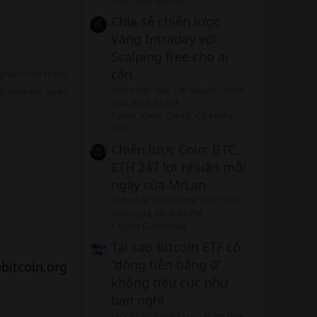
Coin -Tiền điện tử
Chia sẻ chiến lược
Vàng Intraday với
Scalping free cho ai
cần
nghiên cứu trước
Mới nhất: Siêu Lợi Nhuận
Hôm
t sinh liên quan
qua, lúc 6:34 PM
Forex, Vàng, Chỉ số, Cổ phiếu
CFD
Chiến lược Coin: BTC,
ETH 247 lợi nhuận mỗi
ngày của MrLan
Mới nhất: Chiến lược Coin 247
Hôm qua, lúc 4:30 PM
Crypto Currencies
Tại sao Bitcoin ETF có
“dòng tiền bằng 0”
itcoin.org​
không tiêu cực như
bạn nghĩ
Mới nhất: Xuyên Lục
Hôm qua,