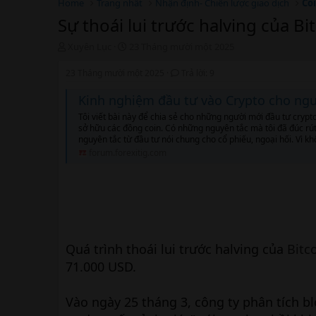
Home
Trang nhất
Nhận định- Chiến lược giao dịch
Coi
Sự thoái lui trước halving của B
T
N
Xuyên Lục
23 Tháng mười một 2025
h
g
r
à
23 Tháng mười một 2025
Trả lời: 9
e
y
a
b
Kinh nghiệm đầu tư vào Crypto cho ng
d
ắ
Tôi viết bài này để chia sẻ cho những người mới đầu tư cryp
s
t
sở hữu các đồng coin. Có những nguyên tắc mà tôi đã đúc rút 
t
đ
nguyên tắc từ đầu tư nói chung cho cổ phiếu, ngoại hối. Vì kh
a
ầ
forum.forexitig.com
r
u
t
e
r
Quá trình thoái lui trước halving của
Bitc
71.000 USD.
Vào ngày 25 tháng 3, công ty phân tích 