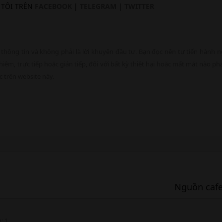
 TÔI TRÊN
FACEBOOK
|
TELEGRAM
|
TWITTER
 thông tin và không phải là lời khuyên đầu tư. Bạn đọc nên tự tiến hành 
iệm, trực tiếp hoặc gián tiếp, đối với bất kỳ thiệt hại hoặc mất mát nào phá
 trên website này.
Nguồn cafeb
m
1