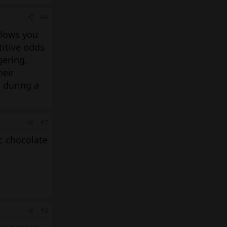
#8
llows you
titive odds
gering,
heir
 during a
#7
c chocolate
#6