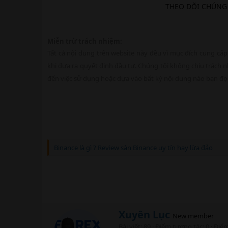
THEO DÕI CHÚNG
Miễn trừ trách nhiệm:
Tất cả nội dung trên website này đều vì mục đích cung cấp
khi đưa ra quyết định đầu tư. Chúng tôi không chịu trách nh
đến việc sử dụng hoặc dựa vào bất kỳ nội dung nào bạn đọc
Binance là gì ? Review sàn Binance uy tín hay lừa đảo
W
Xuyên Lục
New member
r
Bài viết
89
Điểm tương tác
0
Điể