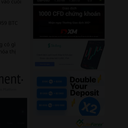
 vào cuối
.959 BTC
g có gì
hóa thị