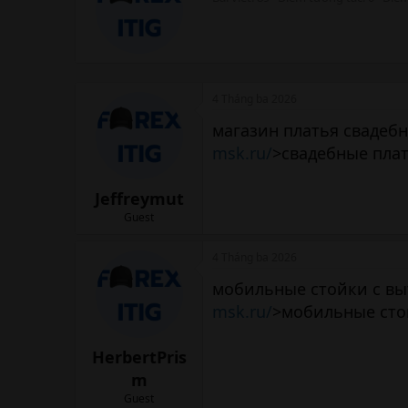
i
t
t
e
n
b
4 Tháng ba 2026
y
магазин платья свадебн
msk.ru/
>свадебные плат
Jeffreymut
Guest
4 Tháng ba 2026
мобильные стойки с вы
msk.ru/
>мобильные сто
HerbertPris
m
Guest