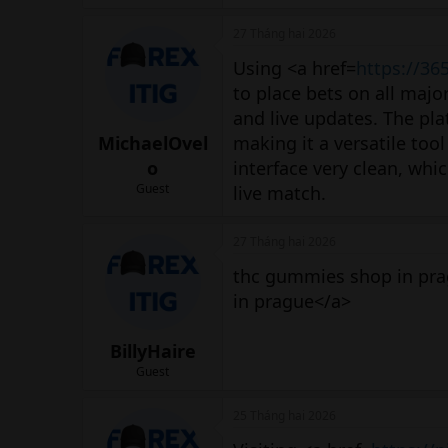
27 Tháng hai 2026
Using <a href=
https://36
to place bets on all maj
and live updates. The pl
MichaelOvel
making it a versatile tool 
o
interface very clean, wh
Guest
live match.
27 Tháng hai 2026
thc gummies shop in pra
in prague</a>
BillyHaire
Guest
25 Tháng hai 2026