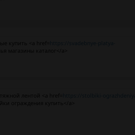
ые купить <a href=
https://svadebnye-platya-
ья магазины каталог</a>
тяжной лентой <a href=
https://stolbiki-ograzhdeniy
йки ограждения купить</a>