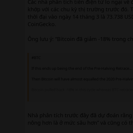
Các nhà phân tích tiền điện tử lo ngại về 
khớp với các chu kỳ thị trường trước đó.
thời đại vào ngày 14 tháng 3 là 73.738 U
CoinGecko.
Ông lưu ý: “Bitcoin đã giảm -18% trong c
#BTC
If this ends up being the end of the Pre-Halving Retrace…
Then Bitcoin will have almost equalled the 2020 Pre-Halvi
Bitcoin pulled back -18% in this cycle whereas BTC retra
— Rekt Capital (@rektcapital) March 25, 2024
Nhà phân tích trước đây đã dự đoán rằng 
nông hơn là ở mức sâu hơn” và cũng có th