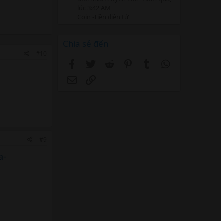
lúc 3:42 AM
Coin -Tiền điện tử
Chia sẻ đến
#10
Facebook
Twitter
Reddit
Pinterest
Tumblr
WhatsApp
Email
Link
#9
a-