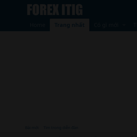
Home
Trang nhất
Có gì mới
T
Bài mới
Tìm trong diễn đàn