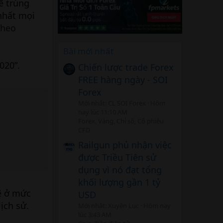
sẽ trùng
nhất mọi
theo
Bài mới nhất
020”.
Chiến lược trade Forex
FREE hàng ngày - SOI
Forex
Mới nhất: CL SOI Forex
Hôm
nay lúc 11:10 AM
Forex, Vàng, Chỉ số, Cổ phiếu
CFD
Railgun phủ nhận việc
được Triều Tiên sử
dụng vì nó đạt tổng
khối lượng gần 1 tỷ
sẽ ở mức
USD
ịch sử.
Mới nhất: Xuyên Lục
Hôm nay
lúc 3:43 AM