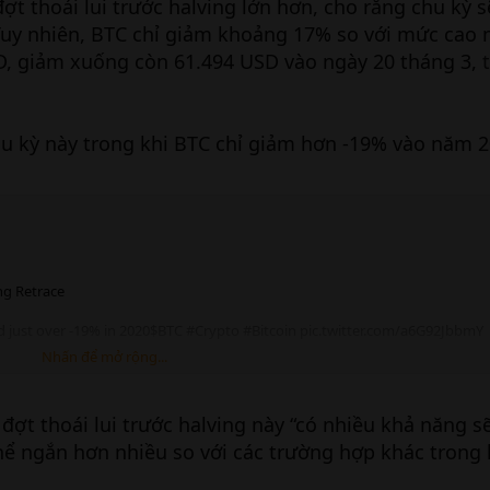
đợt thoái lui trước halving lớn hơn, cho rằng chu kỳ 
 Tuy nhiên, BTC chỉ giảm khoảng 17% so với mức cao 
SD, giảm xuống còn 61.494 USD vào ngày 20 tháng 3,
hu kỳ này trong khi BTC chỉ giảm hơn -19% vào năm 2
ng Retrace
ced just over -19% in 2020$BTC #Crypto #Bitcoin pic.twitter.com/a6G92JbbmY
Nhấn để mở rộng...
đợt thoái lui trước halving này “có nhiều khả năng 
ể ngắn hơn nhiều so với các trường hợp khác trong l