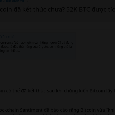
n -Tiền điện tử
itcoin đã kết thúc chưa? 52K BTC được tí
ười mới
tocurrency (tiền ảo), gồm cả những người đã và đang
được, là đặc thù riêng của Crypto, có những thứ là
ông có nhiều...
oin
có thể đã kết thúc sau khi chứng kiến Bitcoin lấy 
blockchain Santiment
đã báo cáo
rằng Bitcoin vừa “khi