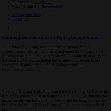
Thread starter
Xuyên Lục
Ngày bắt đầu
3 Tháng một 2026
3 Tháng một 2026
Trả lời: 13
Kinh nghiệm đầu tư vào Crypto cho người mới
Tôi viết bài này để chia sẻ cho những người mới đầu tư
cryptocurrency (tiền ảo), gồm cả những người đã và đang sở hữu
các đồng coin. Có những nguyên tắc mà tôi đã đúc rút được, là đặc
thù riêng của Crypto, có những thứ là nguyên tắc từ đầu tư nói
chung cho cổ phiếu, ngoại hối. Vì không có nhiều...
forum.forexitig.com
Vào ngày 28 tháng 3, giá Dogecoin (DOGE) đã tăng 13,35% để đạt
0,21 USD, mức cao nhất kể từ tháng 1 năm 2022. Khi làm như vậy,
memecoin đã vượt trội so với hầu hết các đối thủ hàng đầu của nó,
bao gồm cả Bitcoin (BTC) và Ether (ETH), dựa trên hiệu suất 24
giờ.