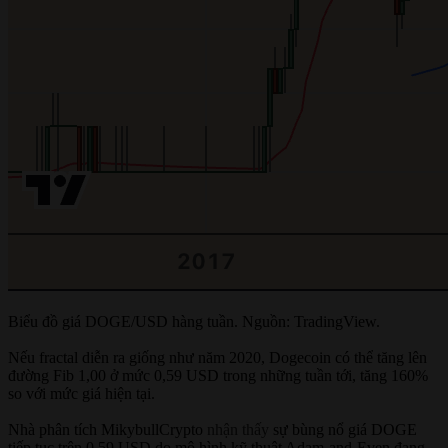
Biểu đồ giá DOGE/USD hàng tuần. Nguồn: TradingView.
Nếu fractal diễn ra giống như năm 2020, Dogecoin có thể tăng lên
đường Fib 1,00 ở mức 0,59 USD trong những tuần tới, tăng 160%
so với mức giá hiện tại.
Nhà phân tích MikybullCrypto
nhận thấy
sự bùng nổ giá DOGE
tiếp tục trên 0,59 USD do mô hình kỹ thuật Adam-and-Even đang