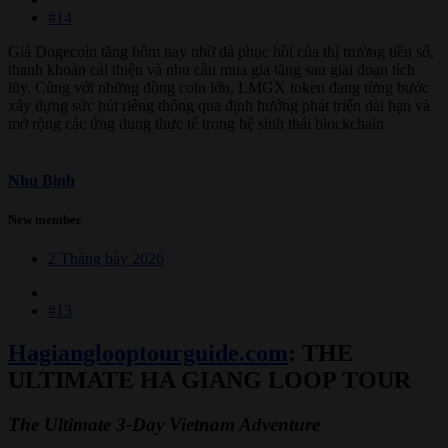
#14
Giá Dogecoin tăng hôm nay nhờ đà phục hồi của thị trường tiền số,
thanh khoản cải thiện và nhu cầu mua gia tăng sau giai đoạn tích
lũy. Cùng với những đồng coin lớn, LMGX token đang từng bước
xây dựng sức hút riêng thông qua định hướng phát triển dài hạn và
mở rộng các ứng dụng thực tế trong hệ sinh thái blockchain.
Nhu Binh
New member
2 Tháng bảy 2026
#13
Hagianglooptourguide.com
: THE
ULTIMATE HA GIANG LOOP TOUR​
The Ultimate 3-Day Vietnam Adventure