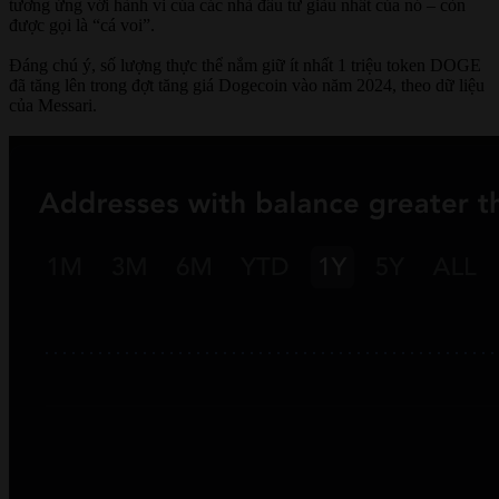
tương ứng với hành vi của các nhà đầu tư giàu nhất của nó – còn
được gọi là “cá voi”.
Đáng chú ý, số lượng thực thể nắm giữ ít nhất 1 triệu token DOGE
đã tăng lên trong đợt tăng giá Dogecoin vào năm 2024, theo dữ liệu
của Messari.