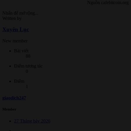
Nguồn cafebitcoin.org​
Nhấn để mở rộng...
Written by
Xuyên Lục
New member
Bài viết
88
Điểm tương tác
0
Điểm
1
giaodich247
Member
27 Tháng bảy 2026