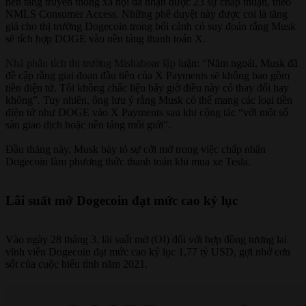
nền tảng truyền thông xã hội đã nhận được 23 sự chấp thuận, theo
NMLS Consumer Access. Những phê duyệt này được coi là tăng
giá cho thị trường Dogecoin trong bối cảnh có suy đoán rằng Musk
sẽ tích hợp DOGE vào nền tảng thanh toán X.
Nhà phân tích thị trường Mishaboar lập
luận: “Năm ngoái, Musk đã
đề cập rằng giai đoạn đầu tiên của X Payments sẽ không bao gồm
tiền điện tử. Tôi không chắc liệu bây giờ điều này có thay đổi hay
không”. Tuy nhiên, ông lưu ý rằng Musk có thể mang các loại tiền
điện tử như DOGE vào X Payments sau khi cộng tác “với một số
sàn giao dịch hoặc nền tảng môi giới”.
Đầu tháng này, Musk bày tỏ sự cởi mở trong việc chấp nhận
Dogecoin làm phương thức thanh toán khi mua xe Tesla.
Lãi suất mở Dogecoin đạt mức cao kỷ lục
Vào ngày 28 tháng 3, lãi suất mở (OI) đối với hợp đồng tương lai
vĩnh viễn Dogecoin đạt mức cao kỷ lục 1,77 tỷ USD, gợi nhớ cơn
sốt của cuộc biểu tình năm 2021.