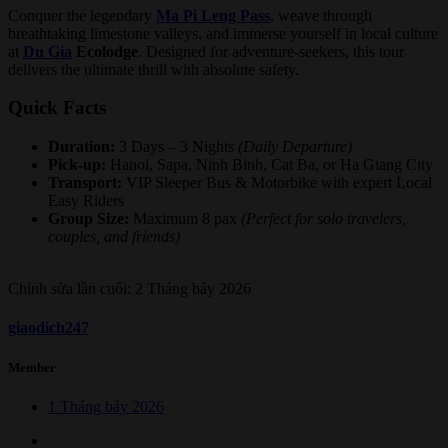
Conquer the legendary
Ma Pi Leng Pass
, weave through
breathtaking limestone valleys, and immerse yourself in local culture
at
Du Gia
Ecolodge
. Designed for adventure-seekers, this tour
delivers the ultimate thrill with absolute safety.
Quick Facts​
Duration:
3 Days – 3 Nights
(Daily Departure)
Pick-up:
Hanoi, Sapa, Ninh Binh, Cat Ba, or Ha Giang City
Transport:
VIP Sleeper Bus & Motorbike with expert Local
Easy Riders
Group Size:
Maximum 8 pax
(Perfect for solo travelers,
couples, and friends)
Chỉnh sửa lần cuối:
2 Tháng bảy 2026
giaodich247
Member
1 Tháng bảy 2026