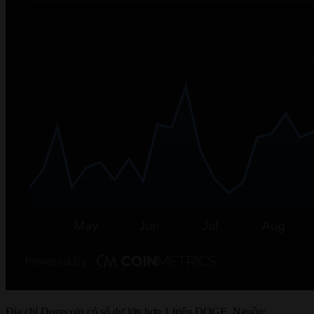
Địa chỉ Dogecoin có số dư lớn hơn 1 triệu DOGE. Nguồn: