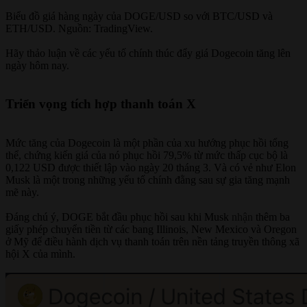
Biểu đồ giá hàng ngày của DOGE/USD so với BTC/USD và
ETH/USD. Nguồn: TradingView.
Hãy thảo luận về các yếu tố chính thúc đẩy giá Dogecoin tăng lên
ngày hôm nay.
Triển vọng tích hợp thanh toán X
Mức tăng của Dogecoin là một phần của xu hướng phục hồi tổng
thể, chứng kiến giá của nó phục hồi 79,5% từ mức thấp cục bộ là
0,122 USD được thiết lập vào ngày 20 tháng 3. Và có vẻ như Elon
Musk là một trong những yếu tố chính đằng sau sự gia tăng mạnh
mẽ này.
Đáng chú ý, DOGE bắt đầu phục hồi sau khi Musk
nhận
thêm ba
giấy phép chuyển tiền từ các bang Illinois, New Mexico và Oregon
ở Mỹ để điều hành dịch vụ thanh toán trên nền tảng truyền thông xã
hội X của mình.