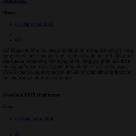
giaodich247
Member
16 Tháng năm 2026
#10
Giá Dogecoin hôm nay tăng nhờ tâm lý thị trường tích cực, kỳ vọng
dòng tiền tổ chức quay lại crypto và hiệu ứng lan tỏa từ đà hồi phục
của Bitcoin. Hoạt động trên mạng xã hội cũng góp phần kích thích
nhu cầu ngắn hạn. Dù vậy, biến động vẫn lớn nên cần thận trọng.
LMGX token đang được một số nhà đầu tư quan tâm như lựa chọn
bổ sung trong danh mục crypto mới.
Avtorinok PMR (Pridnestro
Guest
11 Tháng năm 2026
#9