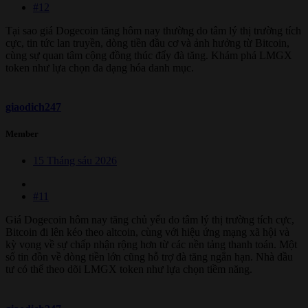
#12
Tại sao giá Dogecoin tăng hôm nay thường do tâm lý thị trường tích
cực, tin tức lan truyền, dòng tiền đầu cơ và ảnh hưởng từ Bitcoin,
cùng sự quan tâm cộng đồng thúc đẩy đà tăng. Khám phá LMGX
token như lựa chọn đa dạng hóa danh mục.
giaodich247
Member
15 Tháng sáu 2026
#11
Giá Dogecoin hôm nay tăng chủ yếu do tâm lý thị trường tích cực,
Bitcoin đi lên kéo theo altcoin, cùng với hiệu ứng mạng xã hội và
kỳ vọng về sự chấp nhận rộng hơn từ các nền tảng thanh toán. Một
số tin đồn về dòng tiền lớn cũng hỗ trợ đà tăng ngắn hạn. Nhà đầu
tư có thể theo dõi LMGX token như lựa chọn tiềm năng.