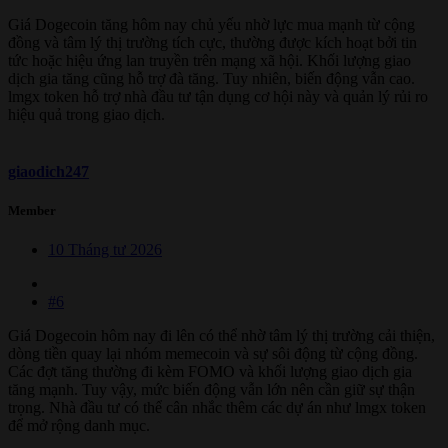
Giá Dogecoin tăng hôm nay chủ yếu nhờ lực mua mạnh từ cộng
đồng và tâm lý thị trường tích cực, thường được kích hoạt bởi tin
tức hoặc hiệu ứng lan truyền trên mạng xã hội. Khối lượng giao
dịch gia tăng cũng hỗ trợ đà tăng. Tuy nhiên, biến động vẫn cao.
lmgx token hỗ trợ nhà đầu tư tận dụng cơ hội này và quản lý rủi ro
hiệu quả trong giao dịch.
giaodich247
Member
10 Tháng tư 2026
#6
Giá Dogecoin hôm nay đi lên có thể nhờ tâm lý thị trường cải thiện,
dòng tiền quay lại nhóm memecoin và sự sôi động từ cộng đồng.
Các đợt tăng thường đi kèm FOMO và khối lượng giao dịch gia
tăng mạnh. Tuy vậy, mức biến động vẫn lớn nên cần giữ sự thận
trọng. Nhà đầu tư có thể cân nhắc thêm các dự án như lmgx token
để mở rộng danh mục.