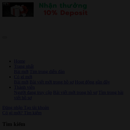
Home
Trang nhất
Bài mới
Tìm trong diễn đàn
Có gì mới
Bài mới
Bài viết mới trong hồ sơ
Hoạt động gần đây
Thành viên
Người đang truy cập
Bài viết mới trong hồ sơ
Tìm trong bài
viết hồ sơ
Đăng nhập
Tạo tài khoản
Có gì mới?
Tìm kiếm
Tìm kiếm