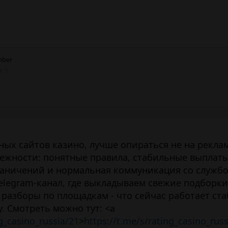
ber
m
1
ных сайтов казино, лучше опираться не на реклам
ежности: понятные правила, стабильные выплаты
раничений и нормальная коммуникация со служб
elegram-канал, где выкладываем свежие подборки
разборы по площадкам - что сейчас работает ста
у. Смотреть можно тут: <a
ng_casino_russia/21
>
https://t.me/s/rating_casino_rus