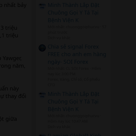
Minh Thành Lắp Đặt
p nhất bảy
Chuông Gọi Y Tá Tại
Bệnh Viện K
Mới nhất: chuonggoiphucvu
57
3 triệu
phút trước
1 triệu
Dịch vụ khác
Chia sẻ signal Forex
FREE cho anh em hàng
b Yawger,
ngày- SOI Forex
trong năm,
Mới nhất: CL SOI Forex
Hôm
.
nay lúc 3:00 PM
Forex, Vàng, Chỉ số, Cổ phiếu
CFD
huẩn này
Minh Thành Lắp Đặt
ự thay đổi
Chuông Gọi Y Tá Tại
Bệnh Viện K
Mới nhất: chuonggoiphucvu
ột giữa
Hôm nay lúc 10:47 AM
Dịch vụ khác
[Lamian Global] Kinh