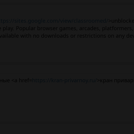
ttps://sites.google.com/view/classroomed/
>unblock
e play. Popular browser games, arcades, platformers,
ailable with no downloads or restrictions on any dev
ые <a href=
https://kran-privarnoy.ru/
>кран привар