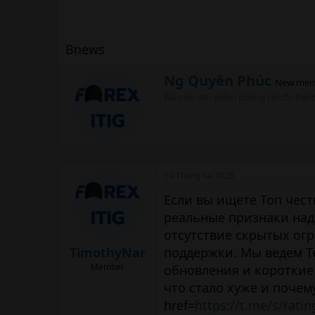
Bnews
W
Ng Quyên Phúc
New mem
r
Bài viết
49
Điểm tương tác
0
Điể
i
t
t
e
n
b
10 Tháng ba 2026
y
Если вы ищете Топ чест
реальные признаки над
отсутствие скрытых ог
TimothyNar
поддержки. Мы ведем T
Member
обновления и короткие 
что стало хуже и почем
href=
https://t.me/s/rati