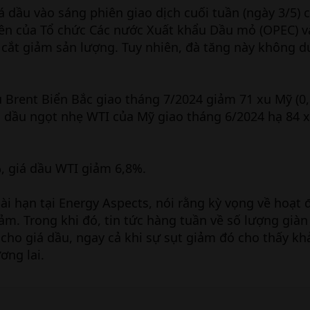
á dầu vào sáng phiên giao dịch cuối tuần (ngày 3/5) 
iên của Tổ chức Các nước Xuất khẩu Dầu mỏ (OPEC) v
 cắt giảm sản lượng. Tuy nhiên, đà tăng này không du
u Brent Biển Bắc giao tháng 7/2024 giảm 71 xu Mỹ (0
á dầu ngọt nhẹ WTI của Mỹ giao tháng 6/2024 hạ 84 
, giá dầu WTI giảm 6,8%.
i hạn tại Energy Aspects, nói rằng kỳ vọng về hoạt 
ảm. Trong khi đó, tin tức hàng tuần về số lượng già
ho giá dầu, ngay cả khi sự sụt giảm đó cho thấy kh
ơng lai.