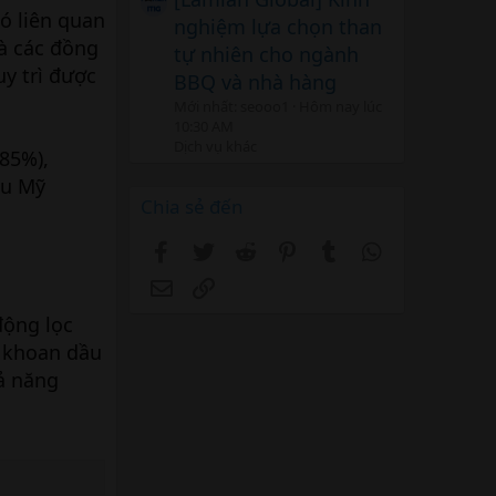
có liên quan
nghiệm lựa chọn than
à các đồng
tự nhiên cho ngành
y trì được
BBQ và nhà hàng
Mới nhất: seooo1
Hôm nay lúc
10:30 AM
Dịch vụ khác
,85%),
xu Mỹ
Chia sẻ đến
Facebook
Twitter
Reddit
Pinterest
Tumblr
WhatsApp
Email
Link
động lọc
n khoan dầu
ả năng