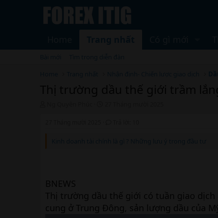
Home
Trang nhất
Có gì mới
T
Bài mới
Tìm trong diễn đàn
Home
Trang nhất
Nhận định- Chiến lược giao dịch
Dầ
Thị trường dầu thế giới trầm lắ
T
N
Ng Quyên Phúc
27 Tháng mười 2025
h
g
r
à
27 Tháng mười 2025
Trả lời: 10
e
y
a
b
Kinh doanh tài chính là gì ? Những lưu ý trong đầu tư
d
ắ
s
t
t
đ
a
ầ
BNEWS
r
u
t
Thị trường dầu thế giới có tuần giao dị
e
cung ở Trung Đông, sản lượng dầu của Mỹ
r