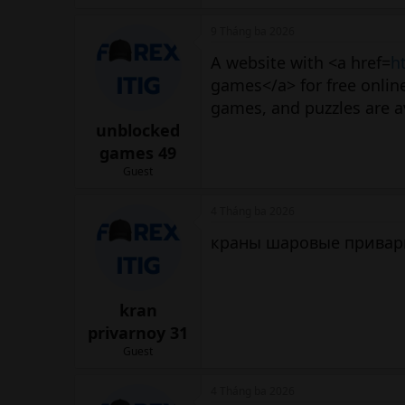
9 Tháng ba 2026
A website with <a href=
h
games</a> for free onlin
games, and puzzles are av
unblocked
games 49
Guest
4 Tháng ba 2026
краны шаровые приварн
kran
privarnoy 31
Guest
4 Tháng ba 2026