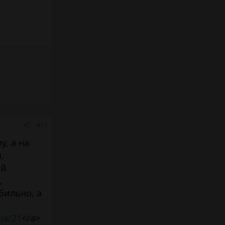
#11
у, а на
,
ой
,
бильно, а
sia/21
</a>