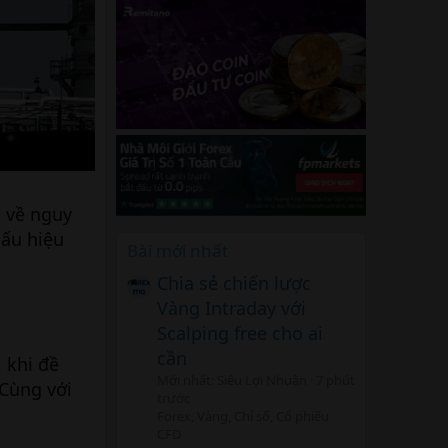
i về nguy
dấu hiệu
Bài mới nhất
Chia sẻ chiến lược
Vàng Intraday với
Scalping free cho ai
cần
 khi đề
Mới nhất: Siêu Lợi Nhuận
7 phút
ùng với
trước
Forex, Vàng, Chỉ số, Cổ phiếu
CFD