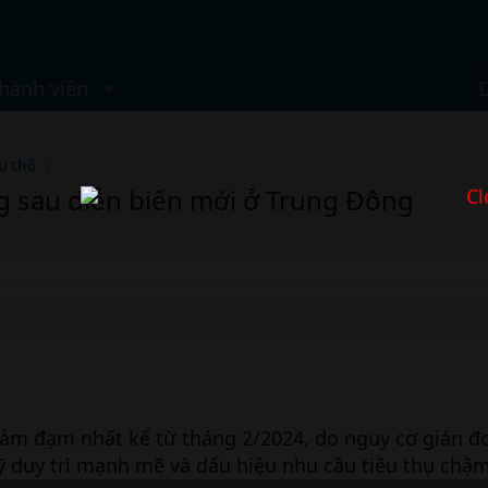
hành viên
u thô
ng sau diễn biến mới ở Trung Đông
Cl
ch ảm đạm nhất kể từ tháng 2/2024, do nguy cơ gián 
 duy trì mạnh mẽ và dấu hiệu nhu cầu tiêu thụ chậm 