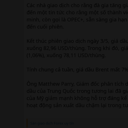
Các nhà giao dịch cho rằng đà gia tăng gi
đến một tin tức cho rằng một số thành v
minh, còn gọi là OPEC+, sẵn sàng gia hạn
đến cuối phiên.
Kết thúc phiên giao dịch ngày 3/5, giá dầ
xuống 82,96 USD/thùng. Trong khi đó, gi
(1,06%), xuống 78,11 USD/thùng.
Tính chung cả tuần, giá dầu Brent mất 7%
Ông Matthew Parry, Giám đốc phân tích dà
dầu của Trung Quốc trong tương lai đã gi
của Mỹ giảm mạnh không hỗ trợ đáng kể c
hoạt động sản xuất dầu chậm lại trong tư
Sàn giao dịch Forex uy tín