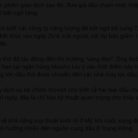
ác phiên giao dịch sau đó, đưa giá dầu chạm mức thấ
ỹ bất ngờ tăng.
o biết các công ty năng lượng đã bất ngờ bổ sung 7,
ết thúc vào ngày 26/4, trái ngược với dự báo giảm 1,
đó.
ầu thô đã tác động đến thị trường “vàng đen”. Ông Bo
 hạn tại ngân hàng Mizuho lưu ý vào thời điểm này 
g lớn dầu thô được chuyển đến các nhà máy lọc dầu
dịch vụ tài chính StoneX cho biết cả hai loại dầu c
 ngày, đây là chỉ báo kỹ thuật quan trọng cho thấy s
về khả năng suy thoái kinh tế ở Mỹ, khi cuộc xung đ
ảnh hưởng nhiều đến nguồn cung dầu ở Trung Đông.