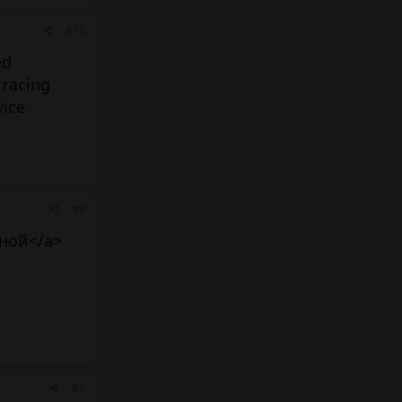
#10
ed
 racing
ice.
#9
ной</a>
#8