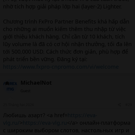
nhờ tích hợp giải pháp lớp hai (layer-2) Lighter.
Chương trình FxPro Partner Benefits khá hấp dẫn
cho những ai muốn kiếm thêm thu nhập từ việc
giới thiệu khách hàng. Chỉ cần từ 10 khách, tích
lũy volume là đã có cơ hội nhận thưởng, tối đa lên
tới 500,000 USD. Cách thức đơn giản, phù hợp để
phát triển bền vững. Đăng ký tại:
https://www.fxpro-cnpromo.com/vi/welcome
MichaelNot
Guest
25 Tháng hai 2026
#29
Любишь азарт? <a href=
https://eva-
vlg.ru/
>
https://eva-vlg.ru
</a> онлайн-платформа
с широким выбором слотов, настольных игр и