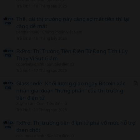
Trả lời
1
18 Tháng sáu 2026
Thề, cái thị trường này càng sợ mất tiền thì lại
càng dễ mất
tienmanhu40
Chứng khoán Việt Nam
Trả lời
3
16 Tháng bảy 2026
FxPro: Thị Trường Tiền Điện Tử Đang Tích Lũy
Thay Vì Sụt Giảm
cobemetaichinh
Sàn tiền điện tử
Trả lời
1
17 Tháng sáu 2026
Glassnode: Khối lượng giao ngay Bitcoin xác
nhận giai đoạn “hưng phấn” của thị trường
r
tiền điện tử
t
Xuyên Lục
Coin -Tiền điện tử
i
Trả lời
1
11 Tháng sáu 2026
c
l
FxPro: Thị trường tiền điện tử phá vỡ mức hỗ trợ
then chốt
cobemetaichinh
Sàn tiền điện tử