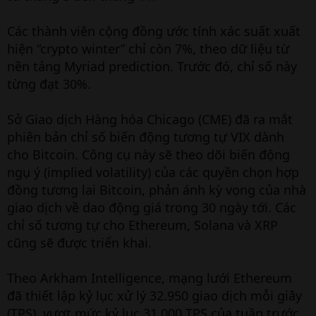
Các thành viên cộng đồng ước tính xác suất xuất
hiện “crypto winter” chỉ còn 7%, theo dữ liệu từ
nền tảng Myriad prediction. Trước đó, chỉ số này
từng đạt 30%.
Sở Giao dịch Hàng hóa Chicago (CME) đã ra mắt
phiên bản chỉ số biến động tương tự VIX dành
cho Bitcoin. Công cụ này sẽ theo dõi biến động
ngụ ý (implied volatility) của các quyền chọn hợp
đồng tương lai Bitcoin, phản ánh kỳ vọng của nhà
giao dịch về dao động giá trong 30 ngày tới. Các
chỉ số tương tự cho Ethereum, Solana và XRP
cũng sẽ được triển khai.
Theo Arkham Intelligence, mạng lưới Ethereum
đã thiết lập kỷ lục xử lý 32.950 giao dịch mỗi giây
(TPS), vượt mức kỷ lục 31.000 TPS của tuần trước,