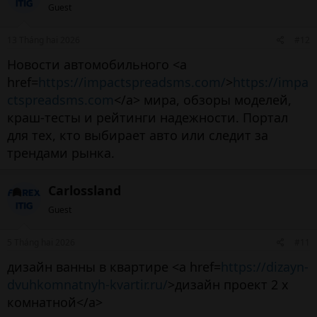
Guest
13 Tháng hai 2026
#12
Новости автомобильного <a
href=
https://impactspreadsms.com/
>
https://impa
ctspreadsms.com
</a> мира, обзоры моделей,
краш-тесты и рейтинги надежности. Портал
для тех, кто выбирает авто или следит за
трендами рынка.
Carlossland
Guest
5 Tháng hai 2026
#11
дизайн ванны в квартире <a href=
https://dizayn-
dvuhkomnatnyh-kvartir.ru/
>дизайн проект 2 х
комнатной</a>