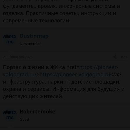
фундаменты, кровля, инженерные системы и
отделка. Практичные советы, инструкции и
современные технологии.
Dustinmap
New member
21 Tháng hai 2026
#23
Портал о жизни в ЖК <a href=
https://pioneer-
volgograd.ru/
>
https://pioneer-volgograd.ru
</a>
инфраструктура, паркинг, детские площадки,
охрана и сервисы. Информация для будущих и
действующих жителей.
Robertemoke
Guest