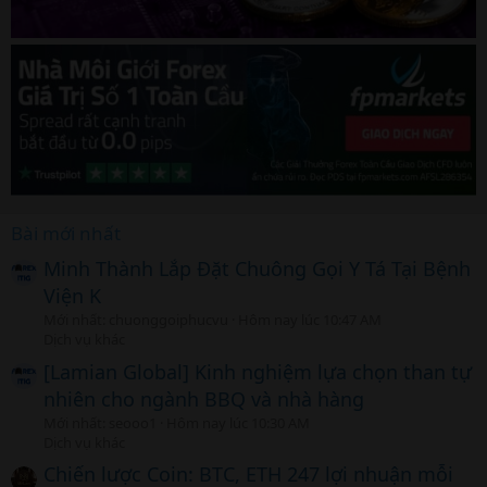
Bài mới nhất
Minh Thành Lắp Đặt Chuông Gọi Y Tá Tại Bệnh
Viện K
Mới nhất: chuonggoiphucvu
Hôm nay lúc 10:47 AM
Dịch vụ khác
[Lamian Global] Kinh nghiệm lựa chọn than tự
nhiên cho ngành BBQ và nhà hàng
Mới nhất: seooo1
Hôm nay lúc 10:30 AM
Dịch vụ khác
Chiến lược Coin: BTC, ETH 247 lợi nhuận mỗi