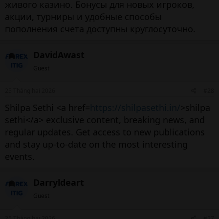
живого казино. Бонусы для новых игроков,
акции, турниры и удобные способы
пополнения счета доступны круглосуточно.
DavidAwast
Guest
25 Tháng hai 2026
#28
Shilpa Sethi <a href=
https://shilpasethi.in/
>shilpa
sethi</a> exclusive content, breaking news, and
regular updates. Get access to new publications
and stay up-to-date on the most interesting
events.
Darryldeart
Guest
25 Tháng hai 2026
#27