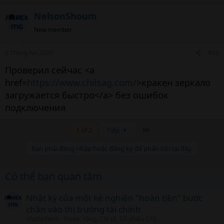
NelsonShoum
New member
2 Tháng hai 2026
#10
Проверил сейчас <a
href=
https://www.chilsag.com/
>кракен зеркало
загружается быстро</a> без ошибок
подключения
Cuối
1 of 2
Tiếp
Bạn phải đăng nhập hoặc đăng ký để phản hồi tại đây.
Có thể bạn quan tâm
Nhật ký của một kẻ nghiện "hoàn tiền" bước
chân vào thị trường tài chính
nhattinhanh
Forex, Vàng, Chỉ số, Cổ phiếu CFD