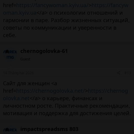
href=
https://fancywoman.kyiv.ua/
>
https://fancyw
oman.kyiv.ua
</a> о психологии отношений и
гармонии в паре. Разбор жизненных ситуаций,
советы по коммуникации и уверенности в
себе.
chernogolovka-61
Guest
14 Tháng hai 2026
#13
Сайт для женщин <a
href=
https://chernogolovka.net/
>
https://chernog
olovka.net
</a> о карьере, финансах и
личностном росте. Практичные рекомендации,
мотивация и поддержка для достижения целей.
impactspreadsms 803