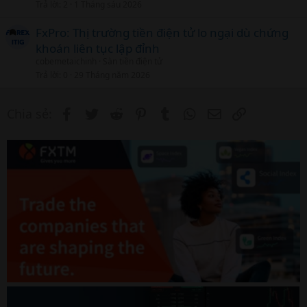
Trả lời
2
1 Tháng sáu 2026
FxPro: Thị trường tiền điện tử lo ngại dù chứng
khoán liên tục lập đỉnh
cobemetaichinh
Sàn tiền điện tử
Trả lời
0
29 Tháng năm 2026
Facebook
Twitter
Reddit
Pinterest
Tumblr
WhatsApp
Email
Link
Chia sẻ: