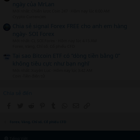
ngày của MrLan
Mới nhất: Chiến lược Coin 247
Hôm nay lúc 6:00 AM
Crypto Currencies
Chia sẻ signal Forex FREE cho anh em hàng
ngày- SOI Forex
Mới nhất: CL SOI Forex
Hôm nay lúc 4:15 AM
Forex, Vàng, Chỉ số, Cổ phiếu CFD
Tại sao Bitcoin ETF có “dòng tiền bằng 0”
không tiêu cực như bạn nghĩ
Mới nhất: Xuyên Lục
Hôm nay lúc 3:42 AM
Coin -Tiền điện tử
Chia sẻ đến
Facebook
Twitter
Reddit
Pinterest
Tumblr
WhatsApp
Email
Link
Forex, Vàng, Chỉ số, Cổ phiếu CFD
Tiếng Việt