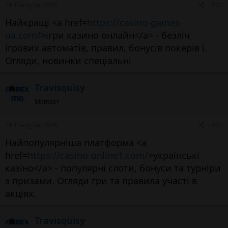
19 Tháng hai 2026
#22
Найкращі <a href=
https://casino-games-
ua.com/
>ігри казино онлайн</a> - безліч
ігрових автоматів, правил, бонусів покерів і.
Огляди, новинки спеціальні
Travisquisy
Member
19 Tháng hai 2026
#21
Найпопулярніша платформа <a
href=
https://casino-online1.com/
>українські
казіно</a> - популярні слоти, бонуси та турніри
з призами. Огляди гри та правила участі в
акціях.
Travisquisy