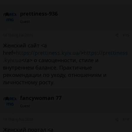
prettiness-936
Guest
14 Tháng hai 2026
#15
Женский сайт <a
href=
https://prettiness.kyiv.ua/
>
https://prettiness
.kyiv.ua
</a> о самоценности, стиле и
внутреннем балансе. Практичные
рекомендации по уходу, отношениям и
личностному росту.
fancywoman 77
Guest
14 Tháng hai 2026
#14
Женский портал <a