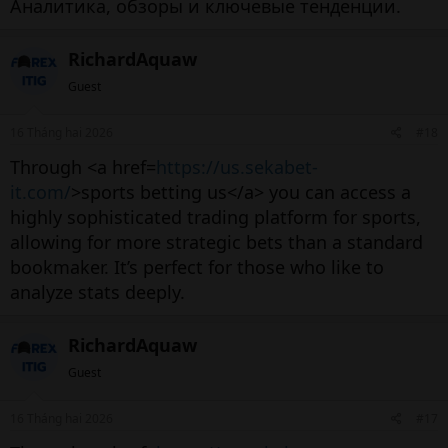
Аналитика, обзоры и ключевые тенденции.
RichardAquaw
Guest
16 Tháng hai 2026
#18
Through <a href=
https://us.sekabet-
it.com/
>sports betting us</a> you can access a
highly sophisticated trading platform for sports,
allowing for more strategic bets than a standard
bookmaker. It’s perfect for those who like to
analyze stats deeply.
RichardAquaw
Guest
16 Tháng hai 2026
#17