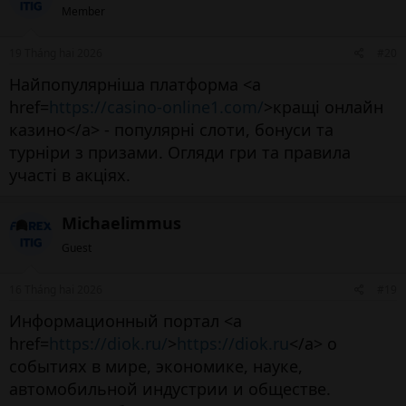
Member
19 Tháng hai 2026
#20
Найпопулярніша платформа <a
href=
https://casino-online1.com/
>кращі онлайн
казино</a> - популярні слоти, бонуси та
турніри з призами. Огляди гри та правила
участі в акціях.
Michaelimmus
Guest
16 Tháng hai 2026
#19
Информационный портал <a
href=
https://diok.ru/
>
https://diok.ru
</a> о
событиях в мире, экономике, науке,
автомобильной индустрии и обществе.