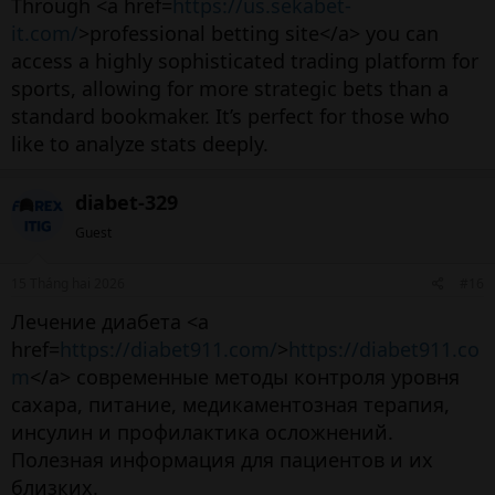
Through <a href=
https://us.sekabet-
it.com/
>professional betting site</a> you can
access a highly sophisticated trading platform for
sports, allowing for more strategic bets than a
standard bookmaker. It’s perfect for those who
like to analyze stats deeply.
diabet-329
Guest
15 Tháng hai 2026
#16
Лечение диабета <a
href=
https://diabet911.com/
>
https://diabet911.co
m
</a> современные методы контроля уровня
сахара, питание, медикаментозная терапия,
инсулин и профилактика осложнений.
Полезная информация для пациентов и их
близких.