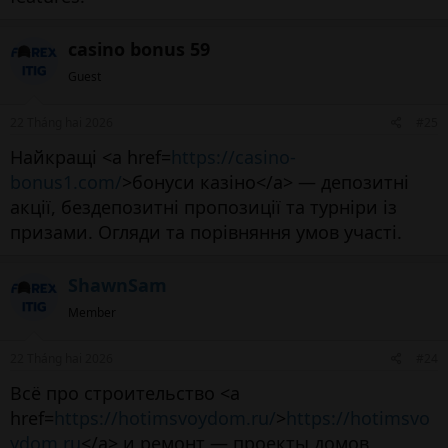
casino bonus 59
Guest
22 Tháng hai 2026
#25
Найкращі <a href=
https://casino-
bonus1.com/
>бонуси казіно</a> — депозитні
акції, бездепозитні пропозиції та турніри із
призами. Огляди та порівняння умов участі.
ShawnSam
Member
22 Tháng hai 2026
#24
Всё про строительство <a
href=
https://hotimsvoydom.ru/
>
https://hotimsvo
ydom.ru
</a> и ремонт — проекты домов,