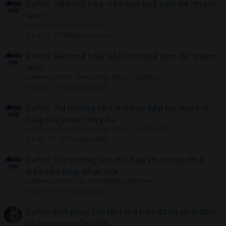
FxPro: Tiền mã hóa: vẫn còn quá sớm để “tham
lam”
cobemetaichinh
Sàn Forex
Trả lời
3
27 Tháng năm 2026
FxPro: Tiền mã hóa: vẫn còn quá sớm để “tham
lam”
cobemetaichinh
Forex, Vàng, Chỉ số, Cổ phiếu CFD
Trả lời
6
5 Tháng năm 2026
FxPro: Thị trường tiền mã hóa tiếp tục hụt hơi,
nhịp hồi phục còn yếu
cobemetaichinh
Forex, Vàng, Chỉ số, Cổ phiếu CFD
Trả lời
17
10 Tháng ba 2026
FxPro: Thị trường tiền mã hóa chạm ngưỡng
trên của nhịp phục hồi
cobemetaichinh
Sàn chứng khoán Việt Nam
Trả lời
31
6 Tháng tư 2026
FxPro: Đợt phục hồi tiền mã hóa đang phai dần,
có nguy cơ giảm 40%