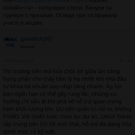
href=
https://casino-online1.com/
>казіно
онлайн</a> - популярні слоти, бонуси та
турніри з призами. Огляди гри та правила
участі в акціях.
giaodich247
Member
18 Tháng hai 2026
#3
Thị trường tiền mã hóa chốt lời giữa làn sóng
hưng phấn cho thấy tâm lý hạ nhiệt khi nhà đầu
tư khóa lợi nhuận sau nhịp tăng nhanh. Áp lực
bán ngắn hạn có thể gây rung lắc, nhưng xu
hướng chỉ xấu đi khi phá vỡ hỗ trợ quan trọng
kèm khối lượng lớn. Ưu tiên quản trị rủi ro, không
FOMO. Với chiến lược chọn lọc dự án, LMGX Token
tập trung tiện ích hệ sinh thái, hỗ trợ đa dạng hóa
danh mục có kỷ luật.