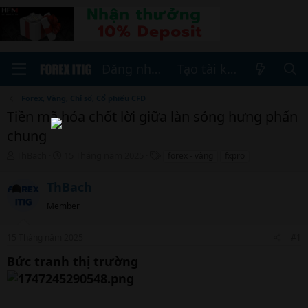
Đăng nhập
Tạo tài khoản
Forex, Vàng, Chỉ số, Cổ phiếu CFD
Tiền mã hóa chốt lời giữa làn sóng hưng phấn
chung
T
N
T
ThBach
15 Tháng năm 2025
forex - vàng
fxpro
h
g
h
r
à
ẻ
ThBach
e
y
a
b
Member
d
ắ
s
t
15 Tháng năm 2025
#1
t
đ
a
ầ
Bức tranh thị trường
r
u
t
e
r