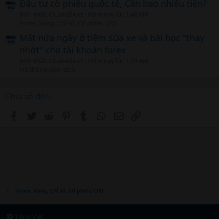
Đầu tư cổ phiếu quốc tế, Cần bao nhiêu tiền?
Mới nhất: OLaneDiuct
Hôm nay lúc 1:48 AM
Forex, Vàng, Chỉ số, Cổ phiếu CFD
Mất nửa ngày ở tiệm sửa xe và bài học "thay
nhớt" cho tài khoản forex
Mới nhất: OLaneDiuct
Hôm nay lúc 1:19 AM
Hệ thống giao dịch
Chia sẻ đến
Facebook
Twitter
Reddit
Pinterest
Tumblr
WhatsApp
Email
Link
Forex, Vàng, Chỉ số, Cổ phiếu CFD
Tiếng Việt