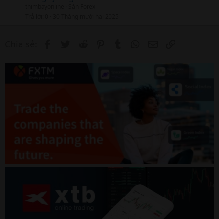
thimbayonline
Sàn Forex
Trả lời
0
30 Tháng mười hai 2025
Facebook
Twitter
Reddit
Pinterest
Tumblr
WhatsApp
Email
Link
Chia sẻ: