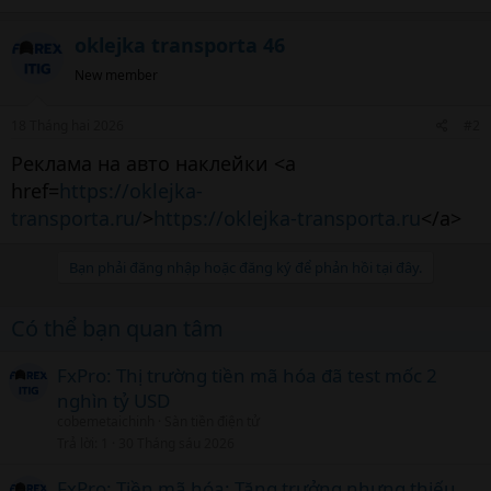
oklejka transporta 46
New member
18 Tháng hai 2026
#2
Реклама на авто наклейки <a
href=
https://oklejka-
transporta.ru/
>
https://oklejka-transporta.ru
</a>
Bạn phải đăng nhập hoặc đăng ký để phản hồi tại đây.
Có thể bạn quan tâm
FxPro: Thị trường tiền mã hóa đã test mốc 2
nghìn tỷ USD
cobemetaichinh
Sàn tiền điện tử
Trả lời
1
30 Tháng sáu 2026
FxPro: Tiền mã hóa: Tăng trưởng nhưng thiếu