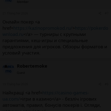
Member
21 Tháng hai 2026
#7
Онлайн покер <a
href=
https://kazinopromokod.ru/
>
https://pokerdo
wnload.ru
</a> — турниры с крупными
гарантиями, кеш-игры и специальные
предложения для игроков. Обзоры форматов и
условий участия.
Robertemoke
Guest
19 Tháng hai 2026
#6
Найкращі <a href=
https://casino-games-
ua.com/
>ігри в казино</a> - безліч ігрових
автоматів, правил, бонусів покерів і. Огляди,