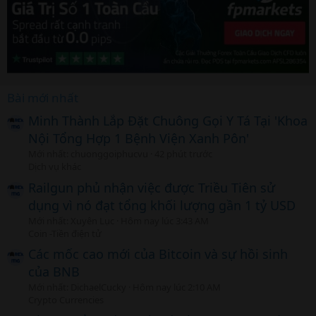
Bài mới nhất
Minh Thành Lắp Đặt Chuông Gọi Y Tá Tại 'Khoa
Nội Tổng Hợp 1 Bệnh Viện Xanh Pôn'
Mới nhất: chuonggoiphucvu
42 phút trước
Dịch vụ khác
Railgun phủ nhận việc được Triều Tiên sử
dụng vì nó đạt tổng khối lượng gần 1 tỷ USD
Mới nhất: Xuyên Lục
Hôm nay lúc 3:43 AM
Coin -Tiền điện tử
Các mốc cao mới của Bitcoin và sự hồi sinh
của BNB
Mới nhất: DichaelCucky
Hôm nay lúc 2:10 AM
Crypto Currencies