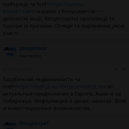
Найкращі <a href=
https://casino-
bonus1.com/
>казино з бонусами</a> —
депозитні акції, бездепозитні пропозиції та
турніри із призами. Огляди та порівняння умов
участі.
Josephnox
New member
22 Tháng hai 2026
#8
Зарубежная недвижимость <a
href=
https://realtyz.ru/
>
https://realtyz.ru
</a>
актуальные предложения в Европе, Азии и на
побережье. Информация о ценах, налогах, ВНЖ
и инвестиционных возможностях.
Douglaspef