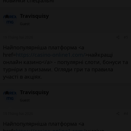
новинки спеціальні
Travisquisy
Guest
19 Tháng hai 2026
#5
Найпопулярніша платформа <a
href=
https://casino-online1.com/
>найкращі
онлайн казино</a> - популярні слоти, бонуси та
турніри з призами. Огляди гри та правила
участі в акціях.
Travisquisy
Guest
19 Tháng hai 2026
#4
Найпопулярніша платформа <a