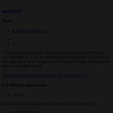
giaodich247
Member
8 Tháng mười hai 2025
#2
In thị trường crypto, trader không sợ thua mà sợ bị loại khỏi cuộc
chơi quá sớm, vì sự tồn tại quan trọng hơn lợi nhuận. Việc luyện kỷ
luật, quản lý lý rủi ro và quan sát xu hướng như lmgx token giúp họ
đưa ra quyết định tốt hơn.
Bạn phải đăng nhập hoặc đăng ký để phản hồi tại đây.
Có thể bạn quan tâm
Article
Bí mật về quỹ đen không bao giờ cạn của một trader sợ vợ
tienmanhnguyen