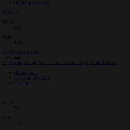
Hệ thống giao dịch
15
16
17
Trả lời
322
Xem
46K
25 Tháng năm 2026
Davidbag
Thị Trường Không Vội — Chỉ Có Trader Bị Ép Phải Rời Sớm
chivudeptrai
11 Tháng một 2026
Sàn Forex
2
Trả lời
21
Xem
11K