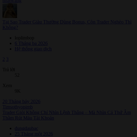
nhatwang
Tại Sao Trader Giàu Thường Dùng Bonus, Còn Trader Nghèo Thì
Không?
loplimbop
6 Tháng ba 2026
Hệ thống giao dịch
2
3
Trả lời
52
Xem
9K
20 Tháng bảy 2026
Timsothyopimb
Trader Giỏi Không Chỉ Nhìn Lệnh Thắng – Mà Nhìn Cả Thứ Âm
Thầm Rút Máu Tài Khoản
dungdaubac
25 Tháng một 2026