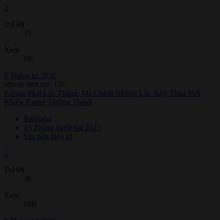
2
Trả lời
35
Xem
9K
6 Tháng tư 2026
offices rent nyc 137
Không Phải Lúc Thắng, Mà Chính Những Lúc Suýt Thua Mới
Khiến Trader Trưởng Thành
thanhaha
10 Tháng mười hai 2025
Sàn tiền điện tử
2
Trả lời
36
Xem
10K