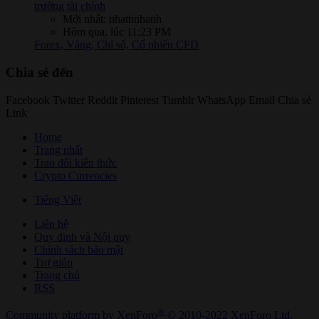
trường tài chính
Mới nhất: nhattinhanh
Hôm qua, lúc 11:23 PM
Forex, Vàng, Chỉ số, Cổ phiếu CFD
Chia sẻ đến
Facebook
Twitter
Reddit
Pinterest
Tumblr
WhatsApp
Email
Chia sẻ
Link
Home
Trang nhất
Trao đổi kiến thức
Crypto Currencies
Tiếng Việt
Liên hệ
Quy định và Nội quy
Chính sách bảo mật
Trợ giúp
Trang chủ
RSS
®
Community platform by XenForo
© 2010-2022 XenForo Ltd.