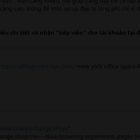
à đạn". Đạn càng nhiều, lớp giáp càng dày thì cơ hội 
àng cao. Đừng để một setup đẹp bị lãng phí chỉ vì t
ểu chi tiết và nhận "tiếp viện" cho tài khoản tại 
https://offices-rent-nyc.com/
>new york office space f
coveartisanexchange.shop/
"
ange.shop</a> – Nice browsing experience, pages lo