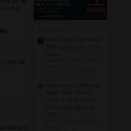
sống sót để
hiếu hụt
Bài mới nhất
đây:
Chiến lược trade Forex
FREE hàng ngày - SOI
#12
Forex
Mới nhất: CL SOI Forex
Hôm
or rent</a>
nay lúc 11:10 AM
Forex, Vàng, Chỉ số, Cổ phiếu
CFD
Railgun phủ nhận việc
được Triều Tiên sử
dụng vì nó đạt tổng
khối lượng gần 1 tỷ
#11
USD
Mới nhất: Xuyên Lục
Hôm nay
lúc 3:43 AM
ad fast and