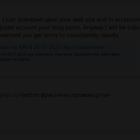
. I just stumbled upon your web site and in accession
enjoyed account your blog posts. Anyway I will be subs
evement you get entry to consistently rapidly.
ари на RAV4 2019–2026 від пожовтіння
RAV4 (2019-2026) від жовтизни. Причини, профілактика, ефективні
Поради експертів.
grad.ru/
>jetton фриспины промокод</a>