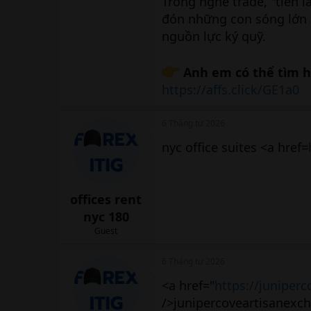
Trong nghề trade, "tiền l
đón những con sóng lớn c
nguồn lực ký quỹ.
Anh em có thể tìm hi
https://affs.click/GE1a0
6 Tháng tư 2026
nyc office suites <a href=
offices rent
nyc 180
Guest
6 Tháng tư 2026
<a href="
https://juniper
/>junipercoveartisanexch