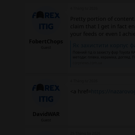
4 Tháng tư 2026
Pretty portion of content
claim that I get in fact 
your feeds or even I achi
FobertChops
Як захистити корпус ф
Guest
Повний гід із захисту фар Toyota 
методи: плівка, кераміка, догляд. 
corpnews.com.ua
4 Tháng tư 2026
<a href=
https://nazarovo
DavidWAR
Guest
25 Tháng ba 2026