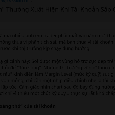
ỉ số, Cổ phiếu CFD
m" Thường Xuất Hiện Khi Tài Khoản Sắp 
ã mà nhiều anh em trader phải mất vài năm mới thấm
hông thua vì phân tích sai, mà bạn thua vì tài khoản
rước khi thị trường kịp chạy đúng hướng.
ạ gì cảnh này: Soi được một vùng hỗ trợ cực đẹp tr
ít ỏi để "đón sóng". Nhưng thị trường vốn dĩ luôn c
t râu" kinh điển làm Margin Level (mức ký quỹ) sụt 
 vốn mỏng, chỉ cần một nhịp điều chỉnh nhẹ là tài k
y lập tức. Cảm giác nhìn chart sau đó bay đúng hướ
ơi chỉ vì thiếu một chút ký quỹ... thực sự rất khó chấ
oảng thở" của tài khoản