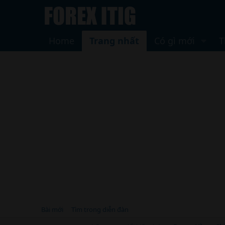
Home
Trang nhất
Có gì mới
T
Bài mới
Tìm trong diễn đàn