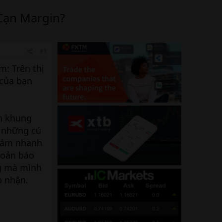
Cạn Margin?
#1
: Trên thị
 của bạn
ên khung
ó những cú
giảm nhanh
hoản báo
ng mà mình
p nhận.