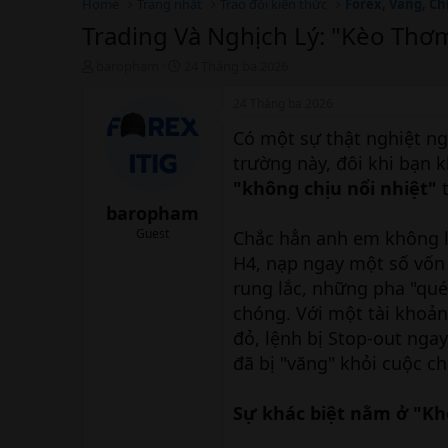
Home
Trang nhất
Trao đổi kiến thức
Forex, Vàng, Ch
Trading Và Nghịch Lý: "Kèo Thơ
T
N
baropham
24 Tháng ba 2026
h
g
r
à
24 Tháng ba 2026
e
y
Có một sự thật nghiệt ng
a
b
d
ắ
trường này, đôi khi bạn k
s
t
"không chịu nổi nhiệt"
t
t
đ
a
ầ
baropham
r
u
Guest
Chắc hẳn anh em không l
t
H4, nạp ngay một số vốn 
e
r
rung lắc, những pha "qué
chóng. Với một tài khoản
đỏ, lệnh bị Stop-out nga
đã bị "văng" khỏi cuộc ch
Sự khác biệt nằm ở "Kh