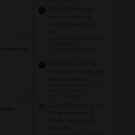
Coin -Tiền điện tử
Chia sẻ chiến lược
Vàng Intraday với
Scalping free cho ai
cần
Mới nhất: Siêu Lợi Nhuận
Hôm
#10
qua, lúc 6:34 PM
e small</a>
Forex, Vàng, Chỉ số, Cổ phiếu
CFD
Chiến lược Coin: BTC,
ETH 247 lợi nhuận mỗi
ngày của MrLan
Mới nhất: Chiến lược Coin 247
Hôm qua, lúc 4:30 PM
Crypto Currencies
#9
Tại sao Bitcoin ETF có
nyc</a>
“dòng tiền bằng 0”
không tiêu cực như
bạn nghĩ
Mới nhất: Xuyên Lục
Hôm qua,