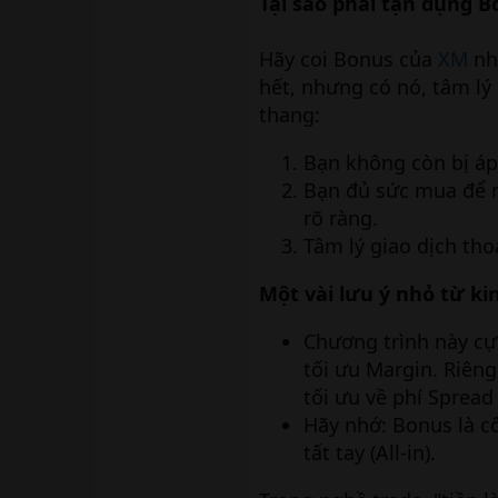
Tại sao phải tận dụng 
Hãy coi Bonus của
XM
nh
hết, nhưng có nó, tâm lý
thang:
Bạn không còn bị áp 
Bạn đủ sức mua để m
rõ ràng.
Tâm lý giao dịch th
Một vài lưu ý nhỏ từ k
Chương trình này cự
tối ưu Margin. Riên
tối ưu về phí Spread 
Hãy nhớ: Bonus là c
tất tay (All-in).