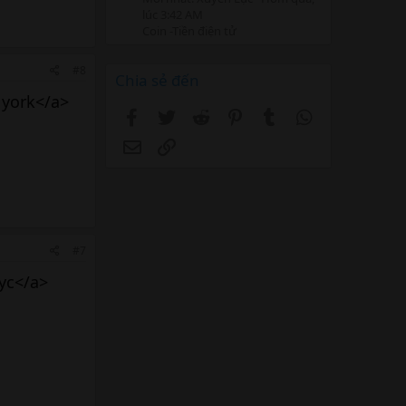
lúc 3:42 AM
Coin -Tiền điện tử
#8
Chia sẻ đến
 york</a>
Facebook
Twitter
Reddit
Pinterest
Tumblr
WhatsApp
Email
Link
#7
nyc</a>