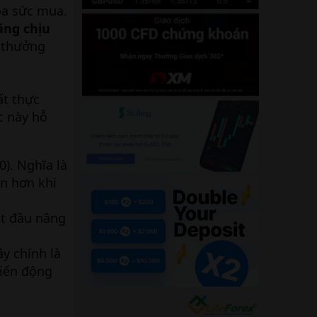
óa sức mua.
ăng chịu
c thưởng
ất thực
c này hỗ
0). Nghĩa là
in hơn khi
ắt đầu nâng
ây chính là
biến động