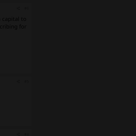
#6
 capital to
cribing for
#5
#4