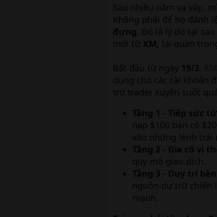
Sau nhiều năm va vấp, mì
Không phải để họ đánh lệ
đựng
. Đó là lý do tại sa
mới từ
XM
, lại quan trọ
Bắt đầu từ ngày
19/3
,
XM
dụng cho các tài khoản đă
trợ trader xuyên suốt qu
Tầng 1 - Tiếp sức tứ
nạp $100 bạn có $200
vào những lệnh trải
Tầng 2 - Gia cố vị th
quy mô giao dịch.
Tầng 3 - Duy trì bền 
nguồn dự trữ chiến l
mạnh.