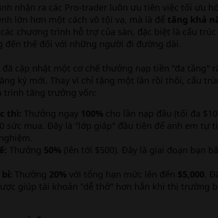
nh nhận ra các Pro-trader luôn ưu tiên việc tối ưu h
nh lớn hơn một cách vô tội vạ, mà là để
tăng khả n
o các chương trình hỗ trợ của sàn, đặc biệt là cấu trú
ng đến thế đối với những người đi đường dài.
đã cập nhật một cơ chế thưởng nạp tiền "đa tầng" r
ng ký mới. Thay vì chỉ tặng một lần rồi thôi, cấu trú
á trình tăng trưởng vốn:
c thì:
Thưởng ngay
100%
cho lần nạp đầu (tối đa $10
 sức mua. Đây là "lớp giáp" đầu tiên để anh em tự t
 nghiệm.
ế:
Thưởng
50%
(lên tới $500). Đây là giai đoạn bạn b
bỉ:
Thưởng
20%
với tổng hạn mức lên đến
$5,000
. Đ
ược giúp tài khoản "dễ thở" hơn hẳn khi thị trường 