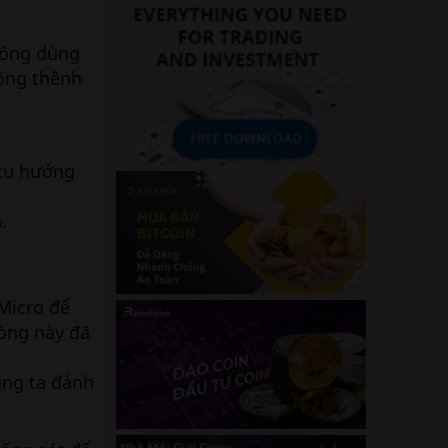
hông dùng
rộng thênh
 xu hướng
.
Micro để
òng này đã
úng ta đánh