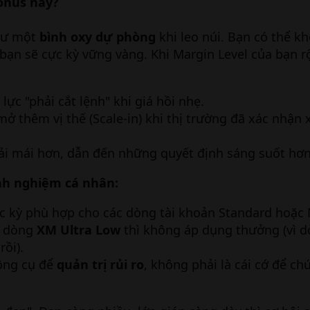
Bonus này?
ư một
bình oxy dự phòng
khi leo núi. Bạn có thể k
 bạn sẽ cực kỳ vững vàng. Khi Margin Level của bạn 
lực "phải cắt lệnh" khi giá hồi nhẹ.
ở thêm vị thế (Scale-in) khi thị trường đã xác nhận
oải mái hơn, dẫn đến những quyết định sáng suốt hơn
inh nghiệm cá nhân:
c kỳ phù hợp cho các dòng tài khoản Standard hoặc 
g dòng
XM Ultra Low
thì không áp dụng thưởng (vì d
rồi).
ông cụ để
quản trị rủi ro
, không phải là cái cớ để ch