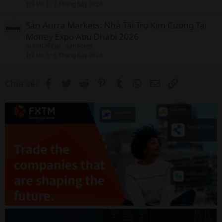
Trả lời
1
7 Tháng bảy 2026
Sàn Aurra Markets: Nhà Tài Trợ Kim Cương Tại
Money Expo Abu Dhabi 2026
AurraOfficial
Sàn Forex
Trả lời
0
6 Tháng bảy 2026
Facebook
Twitter
Reddit
Pinterest
Tumblr
WhatsApp
Email
Link
Chia sẻ: