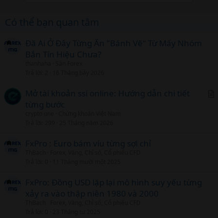
Có thể bạn quan tâm
Đã Ai Ở Đây Từng Ăn "Bánh Vẽ" Từ Mấy Nhóm
Bắn Tín Hiệu Chưa?
thanhaha
Sàn Forex
Trả lời
2
16 Tháng bảy 2026
Mở tài khoản ssi online: Hướng dẫn chi tiết
từng bước
r
crypto one
Chứng khoán Việt Nam
t
Trả lời
299
25 Tháng năm 2026
i
c
FxPro : Euro bám víu từng sợi chỉ
l
ThBach
Forex, Vàng, Chỉ số, Cổ phiếu CFD
Trả lời
0
11 Tháng mười một 2025
FxPro: Đồng USD lặp lại mô hình suy yếu từng
xảy ra vào thập niên 1980 và 2000
ThBach
Forex, Vàng, Chỉ số, Cổ phiếu CFD
Trả lời
0
23 Tháng tư 2025