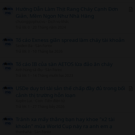
Hướng Dẫn Làm Thịt Rang Cháy Cạnh Đơn
Giản, Mềm Ngon Như Nhà Hàng
r
chuonggoiphucvu
Dịch vụ khác
t
Trả lời
0
20 Tháng năm 2024
i
c
Tố cáo Exness giãn spread làm cháy tài khoản
l
Seiden Ba
Sàn Forex
Trả lời
3
10 Tháng ba 2026
Tố cáo IB của sàn AETOS lừa đảo ăn cháy
Anh hùng sà điu
Sàn Forex
Trả lời
1
14 Tháng mười hai 2023
USDe duy trì tài sản thế chấp đầy đủ trong bối
cảnh thị trường hỗn loạn
r
Xuyên Lục
Coin -Tiền điện tử
t
Trả lời
1
27 Tháng bảy 2026
i
c
Tránh xa mấy thằng bạn hay khoe "x2 tài
l
khoản" mùa World Cup này ra anh em ạ
thanhaha
Sàn Forex