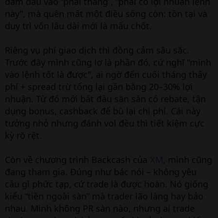
đâm đầu vào “phải thắng”, “phải có lợi nhuận lệnh
này”, mà quên mất một điều sống còn: tồn tại và
duy trì vốn lâu dài mới là mấu chốt.
Riêng vụ phí giao dịch thì đồng cảm sâu sắc.
Trước đây mình cũng lơ là phần đó, cứ nghĩ "mình
vào lệnh tốt là được", ai ngờ đến cuối tháng thấy
phí + spread trừ tổng lại gần bằng 20–30% lợi
nhuận. Từ đó mới bắt đầu săn sàn có rebate, tận
dụng bonus, cashback để bù lại chi phí. Cái này
tưởng nhỏ nhưng đánh vol đều thì tiết kiệm cực
kỳ rõ rệt.
Còn về chương trình Backcash của
XM
, mình cũng
đang tham gia. Đúng như bác nói – không yêu
cầu gì phức tạp, cứ trade là được hoàn. Nó giống
kiểu “tiền ngoài sàn” mà trader lão làng hay bảo
nhau. Mình không PR sàn nào, nhưng ai trade