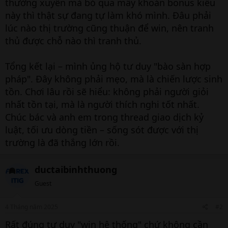
thường xuyên mà bỏ qua mấy khoản bonus kiểu
này thì thật sự đang tự làm khó mình. Đâu phải
lúc nào thị trường cũng thuận để win, nên tranh
thủ được chỗ nào thì tranh thủ.
Tổng kết lại – mình ủng hộ tư duy "bào sàn hợp
pháp". Đây không phải mẹo, mà là chiến lược sinh
tồn. Chơi lâu rồi sẽ hiểu: không phải người giỏi
nhất tồn tại, mà là người thích nghi tốt nhất.
Chúc bác và anh em trong thread giao dịch kỷ
luật, tối ưu dòng tiền – sống sót được với thị
trường là đã thắng lớn rồi.
ductaibinhthuong
Guest
4 Tháng năm 2025
#2
Rất đúng tư duy "win hệ thống" chứ không cần