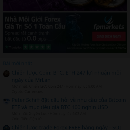
Bài mới nhất
Chiến lược Coin: BTC, ETH 247 lợi nhuận mỗi
ngày của MrLan
Mới nhất: Chiến lược Coin 247
Hôm nay lúc 9:00 AM
Crypto Currencies
Peter Schiff đặt câu hỏi về nhu cầu của Bitcoin
ETF và mục tiêu giá BTC 100 nghìn USD
Mới nhất: Xuyên Lục
Hôm nay lúc 4:03 AM
Coin -Tiền điện tử
Chiến lược trade Forex FREE hàng ngày - SOI