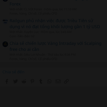
Forex
Mới nhất: CL SOI Forex
Hôm qua, lúc 11:10 AM
Forex, Vàng, Chỉ số, Cổ phiếu CFD
Railgun phủ nhận việc được Triều Tiên sử
dụng vì nó đạt tổng khối lượng gần 1 tỷ USD
Mới nhất: Xuyên Lục
Hôm qua, lúc 3:43 AM
Coin -Tiền điện tử
Chia sẻ chiến lược Vàng Intraday với Scalping
free cho ai cần
Mới nhất: Siêu Lợi Nhuận
Thứ sáu lúc 6:34 PM
Forex, Vàng, Chỉ số, Cổ phiếu CFD
Chia sẻ đến
Facebook
Twitter
Reddit
Pinterest
Tumblr
WhatsApp
Email
Link