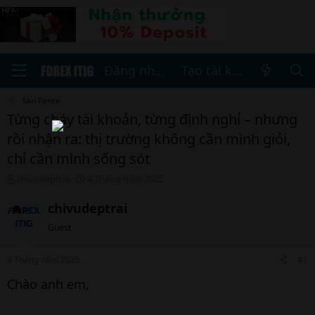
Đăng nhập
Tạo tài khoản
Sàn Forex
Từng cháy tài khoản, từng định nghỉ – nhưng
rồi nhận ra: thị trường không cần mình giỏi,
chỉ cần mình sống sót
T
N
chivudeptrai
4 Tháng năm 2025
h
g
r
à
chivudeptrai
e
y
Guest
a
b
d
ắ
s
t
4 Tháng năm 2025
#1
t
đ
a
ầ
Chào anh em,
r
u
t