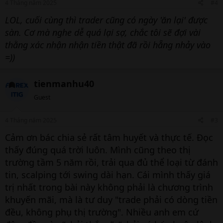
4 Tháng năm 2025
#4
LOL, cuối cùng thì trader cũng có ngày 'ăn lại' được
sàn. Cơ mà nghe dễ quá lại sợ, chắc tôi sẽ đợi vài
thằng xác nhận nhận tiền thật đã rồi hẵng nhảy vào
=))
tienmanhu40
Guest
4 Tháng năm 2025
#3
Cảm ơn bác chia sẻ rất tâm huyết và thực tế. Đọc
thấy đúng quá trời luôn. Mình cũng theo thị
trường tầm 5 năm rồi, trải qua đủ thể loại từ đánh
tin, scalping tới swing dài hạn. Cái mình thấy giá
trị nhất trong bài này không phải là chương trình
khuyến mãi, mà là tư duy "trade phải có dòng tiền
đều, không phụ thị trường". Nhiều anh em cứ