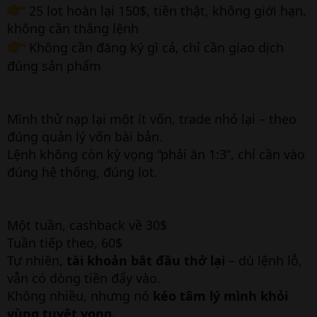
25 lot hoàn lại 150$, tiền thật, không giới hạn,
không cần thắng lệnh
Không cần đăng ký gì cả, chỉ cần giao dịch
đúng sản phẩm
Mình thử nạp lại một ít vốn, trade nhỏ lại – theo
đúng quản lý vốn bài bản.
Lệnh không còn kỳ vọng “phải ăn 1:3”, chỉ cần vào
đúng hệ thống, đúng lot.
Một tuần, cashback về 30$
Tuần tiếp theo, 60$
Tự nhiên,
tài khoản bắt đầu thở lại
– dù lệnh lỗ,
vẫn có dòng tiền đẩy vào.
Không nhiều, nhưng nó
kéo tâm lý mình khỏi
vùng tuyệt vọng.