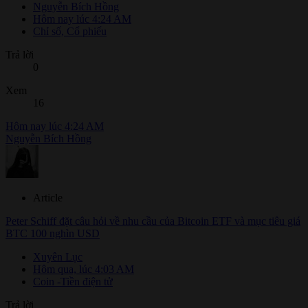
Nguyễn Bích Hồng
Hôm nay lúc 4:24 AM
Chỉ số, Cổ phiếu
Trả lời
0
Xem
16
Hôm nay lúc 4:24 AM
Nguyễn Bích Hồng
Article
Peter Schiff đặt câu hỏi về nhu cầu của Bitcoin ETF và mục tiêu giá
BTC 100 nghìn USD
Xuyên Lục
Hôm qua, lúc 4:03 AM
Coin -Tiền điện tử
Trả lời