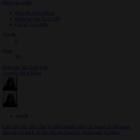
hàng của mình
Nguyễn Bích Hồng
Hôm nay lúc 5:19 AM
Chỉ số, Cổ phiếu
Trả lời
0
Xem
10
Hôm nay lúc 5:19 AM
Nguyễn Bích Hồng
Article
Làm thế nào một công ty khởi nghiệp nhỏ của Israel có liên quan
đến các vụ hack AI lừa đảo tại OpenAI, Anthropic và Meta