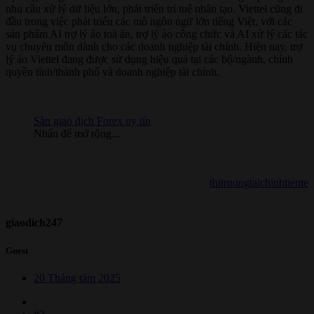
nhu cầu xử lý dữ liệu lớn, phát triển trí tuệ nhân tạo. Viettel cũng đi
đầu trong việc phát triển các mô ngôn ngữ lớn tiếng Việt, với các
sản phẩm AI trợ lý ảo toà án, trợ lý ảo công chức và AI xử lý các tác
vụ chuyên môn dành cho các doanh nghiệp tài chính. Hiện nay, trợ
lý ảo Viettel đang được sử dụng hiệu quả tại các bộ/ngành, chính
quyền tỉnh/thành phố và doanh nghiệp tài chính.
Sàn giao dịch Forex uy tín
Nhấn để mở rộng...
thitruongtaichinhtiente
giaodich247
Guest
20 Tháng tám 2025