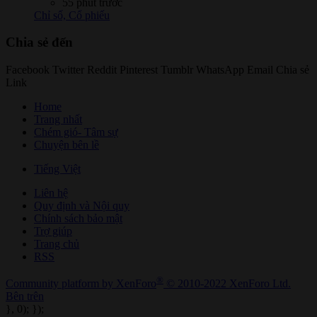
55 phút trước
Chỉ số, Cổ phiếu
Chia sẻ đến
Facebook
Twitter
Reddit
Pinterest
Tumblr
WhatsApp
Email
Chia sẻ
Link
Home
Trang nhất
Chém gió- Tâm sự
Chuyện bên lề
Tiếng Việt
Liên hệ
Quy định và Nội quy
Chính sách bảo mật
Trợ giúp
Trang chủ
RSS
®
Community platform by XenForo
© 2010-2022 XenForo Ltd.
Bên trên
}, 0); });