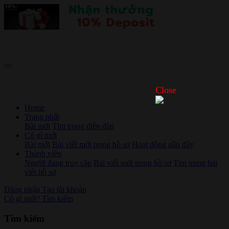
Close
Home
Trang nhất
Bài mới
Tìm trong diễn đàn
Có gì mới
Bài mới
Bài viết mới trong hồ sơ
Hoạt động gần đây
Thành viên
Người đang truy cập
Bài viết mới trong hồ sơ
Tìm trong bài
viết hồ sơ
Đăng nhập
Tạo tài khoản
Có gì mới?
Tìm kiếm
Tìm kiếm