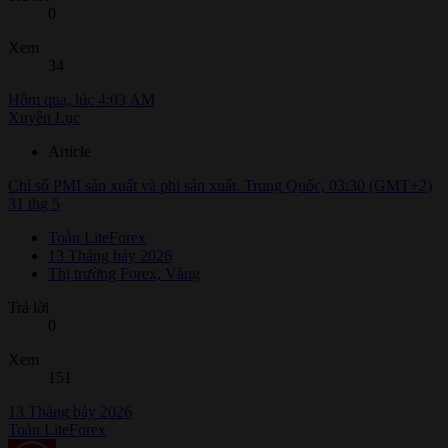
0
Xem
34
Hôm qua, lúc 4:03 AM
Xuyên Lục
Article
Chỉ số PMI sản xuất và phi sản xuất. Trung Quốc, 03:30 (GMT+2)
31 thg 5
Toàn LiteForex
13 Tháng bảy 2026
Thị trường Forex, Vàng
Trả lời
0
Xem
151
13 Tháng bảy 2026
Toàn LiteForex