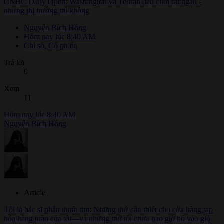
CNBC Daily Open: Washington và Tehran đều chơi rất ngầu -
nhưng thị trường thì không
Nguyễn Bích Hồng
Hôm nay lúc 8:40 AM
Chỉ số, Cổ phiếu
Trả lời
0
Xem
11
Hôm nay lúc 8:40 AM
Nguyễn Bích Hồng
Article
Tôi là bác sĩ phẫu thuật tim: Những thứ cần thiết cho cửa hàng tạp
hóa hàng tuần của tôi—và những thứ tôi chưa bao giờ bỏ vào giỏ