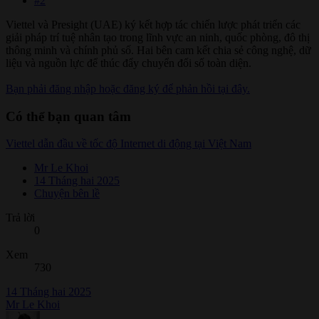
#2
Viettel và Presight (UAE) ký kết hợp tác chiến lược phát triển các
giải pháp trí tuệ nhân tạo trong lĩnh vực an ninh, quốc phòng, đô thị
thông minh và chính phủ số. Hai bên cam kết chia sẻ công nghệ, dữ
liệu và nguồn lực để thúc đẩy chuyển đổi số toàn diện.
Bạn phải đăng nhập hoặc đăng ký để phản hồi tại đây.
Có thể bạn quan tâm
Viettel dẫn đầu về tốc độ Internet di động tại Việt Nam
Mr Le Khoi
14 Tháng hai 2025
Chuyện bên lề
Trả lời
0
Xem
730
14 Tháng hai 2025
Mr Le Khoi