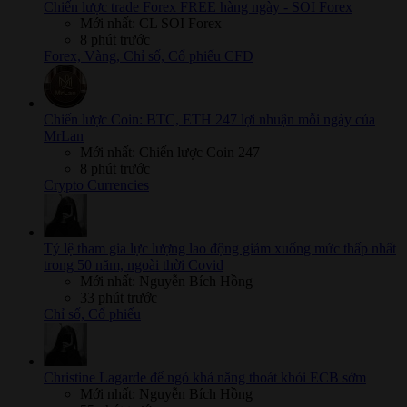
Chiến lược trade Forex FREE hàng ngày - SOI Forex
Mới nhất: CL SOI Forex
8 phút trước
Forex, Vàng, Chỉ số, Cổ phiếu CFD
Chiến lược Coin: BTC, ETH 247 lợi nhuận mỗi ngày của
MrLan
Mới nhất: Chiến lược Coin 247
8 phút trước
Crypto Currencies
Tỷ lệ tham gia lực lượng lao động giảm xuống mức thấp nhất
trong 50 năm, ngoài thời Covid
Mới nhất: Nguyễn Bích Hồng
33 phút trước
Chỉ số, Cổ phiếu
Christine Lagarde để ngỏ khả năng thoát khỏi ECB sớm
Mới nhất: Nguyễn Bích Hồng