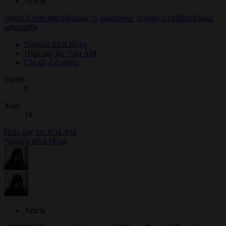
Article
Taylor Farms thu hồi salsa và guacamole vì nguy cơ nhiễm khuẩn
salmonella
Nguyễn Bích Hồng
Hôm nay lúc 9:34 AM
Chỉ số, Cổ phiếu
Trả lời
0
Xem
14
Hôm nay lúc 9:34 AM
Nguyễn Bích Hồng
Article