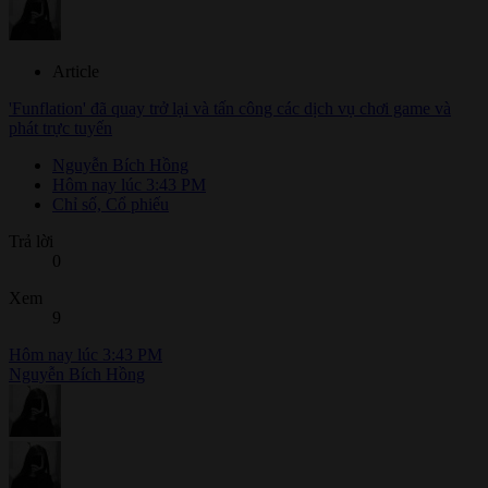
Article
'Funflation' đã quay trở lại và tấn công các dịch vụ chơi game và
phát trực tuyến
Nguyễn Bích Hồng
Hôm nay lúc 3:43 PM
Chỉ số, Cổ phiếu
Trả lời
0
Xem
9
Hôm nay lúc 3:43 PM
Nguyễn Bích Hồng