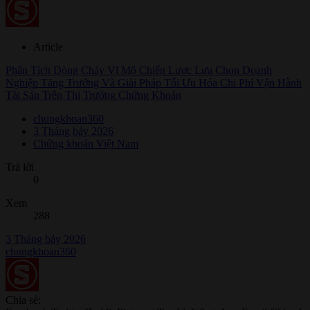
Article
Phân Tích Dòng Chảy Vĩ Mô Chiến Lược Lựa Chọn Doanh
Nghiệp Tăng Trưởng Và Giải Pháp Tối Ưu Hóa Chi Phí Vận Hành
Tài Sản Trên Thị Trường Chứng Khoán
chungkhoan360
3 Tháng bảy 2026
Chứng khoán Việt Nam
Trả lời
0
Xem
288
3 Tháng bảy 2026
chungkhoan360
Chia sẻ: