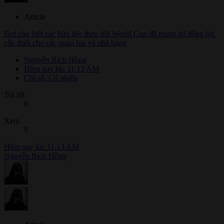
Article
Fed cho biết các bữa tiệc theo dõi World Cup đã mang lại động lực
cần thiết cho các quán bar và nhà hàng
Nguyễn Bích Hồng
Hôm nay lúc 11:13 AM
Chỉ số, Cổ phiếu
Trả lời
0
Xem
9
Hôm nay lúc 11:13 AM
Nguyễn Bích Hồng