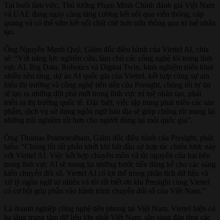
Tại buổi làm việc, Thủ tướng Phạm Minh Chính đánh giá Việt Nam
và UAE đang ngày càng tăng cường kết nối qua viễn thông, cáp
quang và có thể sớm kết nối chặt chẽ hơn nữa thông qua trí tuệ nhân
tạo.
Ông Nguyễn Mạnh Quý, Giám đốc điều hành của Viettel AI, chia
sẻ: “Với năng lực nghiên cứu, làm chủ các công nghệ lõi trong lĩnh
vực AI, Big Data, Robotics và Digital Twin, kinh nghiệm triển khai
nhiều nền tảng, dự án AI quốc gia của Viettel, kết hợp cùng sự am
hiểu thị trường và công nghệ tiên tiến của Presight, chúng tôi tự tin
sẽ tạo ra những đột phá mới trong lĩnh vực trí tuệ nhân tạo, phát
triển ra thị trường quốc tế. Đặc biệt, việc tập trung phát triển các sản
phẩm, dịch vụ sử dụng ngôn ngữ bản địa sẽ giúp chúng tôi mang lại
những trải nghiệm tốt hơn cho người dùng tại mỗi quốc gia”.
Ông Thomas Pramotedham, Giám đốc điều hành của Presight, phát
biểu: “Chúng tôi rất phấn khởi khi bắt đầu sự hợp tác chiến lược này
với Viettel AI. Việc kết hợp chuyên môn và tài nguyên của hai bên
trong lĩnh vực AI sẽ mang lại những bước tiến đáng kể cho các sáng
kiến chuyển đổi số. Viettel AI có lợi thế trong phân tích dữ liệu và
xử lý ngôn ngữ tự nhiên và tôi rất biết ơn khi Presight cùng Viettel
có cơ hội góp phần vào hành trình chuyển đổi số của Việt Nam.”
Là doanh nghiệp công nghệ tiên phong tại Việt Nam, Viettel hiện có
hạ tầng trung tâm dữ liệu lớn nhất Việt Nam, sẵn sàng đáp ứng các