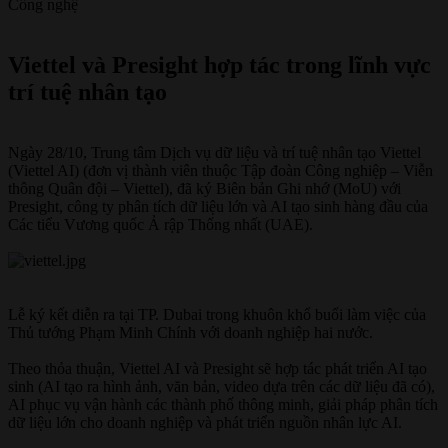
Công nghệ
Viettel và Presight hợp tác trong lĩnh vực
trí tuệ nhân tạo​
Ngày 28/10, Trung tâm Dịch vụ dữ liệu và trí tuệ nhân tạo Viettel
(Viettel AI) (đơn vị thành viên thuộc Tập đoàn Công nghiệp – Viễn
thông Quân đội – Viettel), đã ký Biên bản Ghi nhớ (MoU) với
Presight, công ty phân tích dữ liệu lớn và AI tạo sinh hàng đầu của
Các tiểu Vương quốc Ả rập Thống nhất (UAE).
Lễ ký kết diễn ra tại TP. Dubai trong khuôn khổ buổi làm việc của
Thủ tướng Phạm Minh Chính với doanh nghiệp hai nước.
Theo thỏa thuận, Viettel AI và Presight sẽ hợp tác phát triển AI tạo
sinh (AI tạo ra hình ảnh, văn bản, video dựa trên các dữ liệu đã có),
AI phục vụ vận hành các thành phố thông minh, giải pháp phân tích
dữ liệu lớn cho doanh nghiệp và phát triển nguồn nhân lực AI.