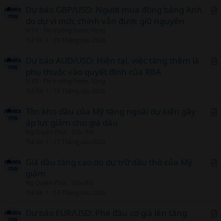
c
Dự báo GBP/USD: Người mua đồng bảng Anh
l
do dự vì mức chính vẫn được giữ nguyên
r
Vi FX
Thị trường Forex, Vàng
t
Trả lời
1
29 Tháng sáu 2026
i
c
Dự báo AUD/USD: Hiện tại, việc tăng thêm là
l
phụ thuộc vào quyết định của RBA
r
Vi FX
Thị trường Forex, Vàng
t
Trả lời
1
19 Tháng sáu 2026
i
c
Tồn kho dầu của Mỹ tăng ngoài dự kiến gây
l
áp lực giảm cho giá dầu
r
Ng Quyên Phúc
Dầu thô
t
Trả lời
1
17 Tháng sáu 2026
i
c
Giá dầu tăng cao do dự trữ dầu thô của Mỹ
l
giảm
r
Ng Quyên Phúc
Dầu thô
t
Trả lời
1
13 Tháng sáu 2026
i
c
Dự báo EUR/USD: Phe đầu cơ giá lên tăng