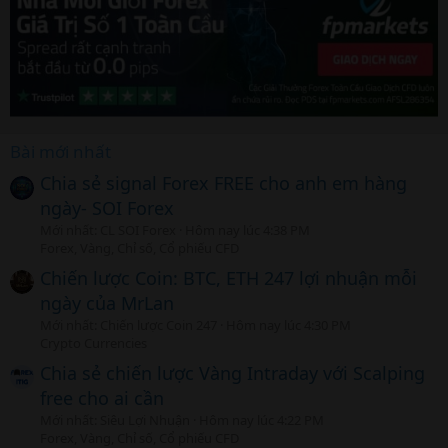
Bài mới nhất
Chia sẻ signal Forex FREE cho anh em hàng
ngày- SOI Forex
Mới nhất: CL SOI Forex
Hôm nay lúc 4:38 PM
Forex, Vàng, Chỉ số, Cổ phiếu CFD
Chiến lược Coin: BTC, ETH 247 lợi nhuận mỗi
ngày của MrLan
Mới nhất: Chiến lược Coin 247
Hôm nay lúc 4:30 PM
Crypto Currencies
Chia sẻ chiến lược Vàng Intraday với Scalping
free cho ai cần
Mới nhất: Siêu Lợi Nhuận
Hôm nay lúc 4:22 PM
Forex, Vàng, Chỉ số, Cổ phiếu CFD