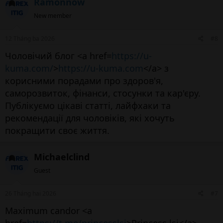
Ramonnow
New member
12 Tháng ba 2026
#8
Чоловічий блог <a href=
https://u-
kuma.com/
>
https://u-kuma.com
</a> з
корисними порадами про здоров'я,
саморозвиток, фінанси, стосунки та кар'єру.
Публікуємо цікаві статті, лайфхаки та
рекомендації для чоловіків, які хочуть
покращити своє життя.
Michaelclind
Guest
26 Tháng hai 2026
#7
Maximum candor <a