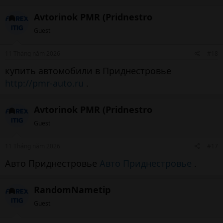
b
Avtorinok PMR (Pridnestro
y
Guest
11 Tháng năm 2026
#18
купить автомобили в Приднестровье
http://pmr-auto.ru
.
Avtorinok PMR (Pridnestro
Guest
11 Tháng năm 2026
#17
Авто Приднестровье
Авто Приднестровье
.
RandomNametip
Guest