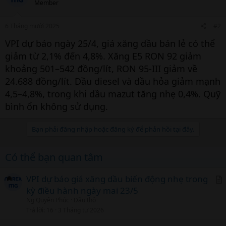
Member
6 Tháng mười 2025
#2
VPI dự báo ngày 25/4, giá xăng dầu bán lẻ có thể
giảm từ 2,1% đến 4,8%. Xăng E5 RON 92 giảm
khoảng 501–542 đồng/lít, RON 95-III giảm về
24.688 đồng/lít. Dầu diesel và dầu hỏa giảm mạnh
4,5–4,8%, trong khi dầu mazut tăng nhẹ 0,4%. Quỹ
bình ổn không sử dụng.
Bạn phải đăng nhập hoặc đăng ký để phản hồi tại đây.
Có thể bạn quan tâm
VPI dự báo giá xăng dầu biến động nhẹ trong
kỳ điều hành ngày mai 23/5
r
Ng Quyên Phúc
Dầu thô
t
Trả lời
16
3 Tháng tư 2026
i