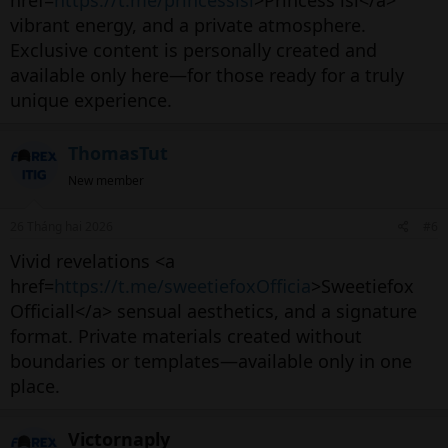
href=
https://t.me/princesslsi
>Princess lsi</a>
vibrant energy, and a private atmosphere.
Exclusive content is personally created and
available only here—for those ready for a truly
unique experience.
ThomasTut
New member
26 Tháng hai 2026
#6
Vivid revelations <a
href=
https://t.me/sweetiefoxOfficia
>Sweetiefox
Officiall</a> sensual aesthetics, and a signature
format. Private materials created without
boundaries or templates—available only in one
place.
Victornaply