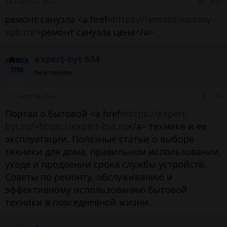
14 Tháng ba 2026
#10
ремонт санузла <a href=
https://remont-vannoy-
spb.ru/
>ремонт санузла цена</a>
expert-byt 634
New member
13 Tháng ba 2026
#9
Портал о бытовой <a href=
https://expert-
byt.ru/
>
https://expert-byt.ru
</a> технике и ее
эксплуатации. Полезные статьи о выборе
техники для дома, правильном использовании,
уходе и продлении срока службы устройств.
Советы по ремонту, обслуживанию и
эффективному использованию бытовой
техники в повседневной жизни.