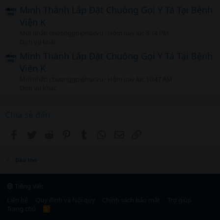
Minh Thành Lắp Đặt Chuông Gọi Y Tá Tại Bệnh
Viện K
Mới nhất: chuonggoiphucvu
Hôm nay lúc 3:14 PM
Dịch vụ khác
Minh Thành Lắp Đặt Chuông Gọi Y Tá Tại Bệnh
Viện K
Mới nhất: chuonggoiphucvu
Hôm nay lúc 10:47 AM
Dịch vụ khác
Chia sẻ đến
Facebook
Twitter
Reddit
Pinterest
Tumblr
WhatsApp
Email
Link
Dầu thô
Tiếng Việt
Liên hệ
Quy định và Nội quy
Chính sách bảo mật
Trợ giúp
Trang chủ
R
S