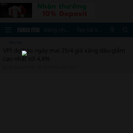
Đăng nhập
Tạo tài khoản
Dầu thô
VPI dự báo ngày mai 25/4 giá xăng dầu giảm
cao nhất tới 4,8%
T
N
Ng Quyên Phúc
18 Tháng chín 2025
h
g
r
à
e
y
a
b
d
ắ
s
t
t
đ
a
ầ
r
u
t
e
r