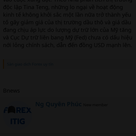
độc lập Tina Teng, những lo ngại về hoạt động
kinh tế không khởi sắc một lần nữa trở thành yếu
tố gây giảm giá của thị trường dầu thô và giá dầu
đang chịu áp lực do lượng dự trữ lớn của Mỹ tăng
và Cục Dự trữ liên bang Mỹ (Fed) chưa có dấu hiệu
nới lỏng chính sách, dẫn đến đồng USD mạnh lên.
Sàn giao dịch Forex uy tín
Bnews
W
Ng Quyên Phúc
New member
r
i
t
t
e
n