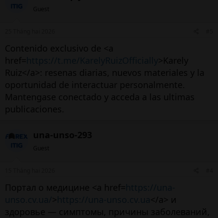
Guest
25 Tháng hai 2026
#5
Contenido exclusivo de <a
href=
https://t.me/KarelyRuizOfficially
>Karely
Ruiz</a>: resenas diarias, nuevos materiales y la
oportunidad de interactuar personalmente.
Mantengase conectado y acceda a las ultimas
publicaciones.
una-unso-293
Guest
15 Tháng hai 2026
#4
Портал о медицине <a href=
https://una-
unso.cv.ua/
>
https://una-unso.cv.ua
</a> и
здоровье — симптомы, причины заболеваний,