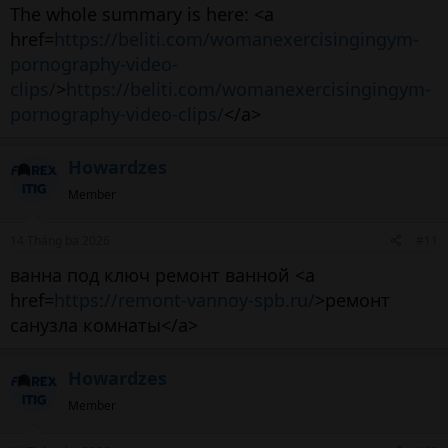
The whole summary is here: <a
href=
https://beliti.com/womanexercisingingym-
pornography-video-
clips/
>
https://beliti.com/womanexercisingingym-
pornography-video-clips/
</a>
Howardzes
Member
14 Tháng ba 2026
#11
ванна под ключ ремонт ванной <a
href=
https://remont-vannoy-spb.ru/
>ремонт
санузла комнаты</a>
Howardzes
Member