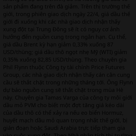
sản phẩm đang trên đà giảm. Trên thị trường thế
giới, trong phiên giao dịch ngày 22/4, giá dầu thế
giới đi xuống khi các nhà giao dịch nhận thấy
xung đột tại Trung Đông sẽ ít có nguy cơ ảnh
hưởng đến nguồn cung trong ngắn hạn. Cụ thể,
giá dầu Brent kỳ hạn giảm 0,33% xuống 87
USD/thùng; giá dầu thô ngọt nhẹ Mỹ (WTI) giảm
0,35% xuống 82,85 USD/thùng. Theo chuyên gia
Phil Flynn thuộc Công ty tài chính Price Futures
Group, các nhà giao dịch nhận thấy cán cân cung
cầu sẽ thắt chặt trong những tháng tới. Ông Flynn
dự báo nguồn cung sẽ thắt chặt trong mùa Hè
này. Chuyên gia Tamas Varga của công ty môi giới
dầu mỏ PVM cho biết một đợt tăng giá kéo dài
của dầu thô có thể xảy ra nếu eo biển Hormuz,
huyết mạch dầu mỏ quan trọng nhất thế giới, bị
gián đoạn hoặc Saudi Arabia trực tiếp tham gia
vào cuộc xung đột. Theo Nhà phân tích thị trường