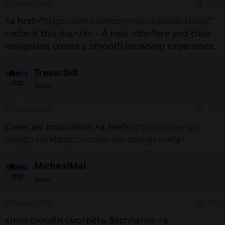
4 Tháng tư 2026
#16
<a href="
https://elmcovecommerceatelier.shop/
"
/>check this out</a> – A neat interface and clear
navigation create a smooth browsing experience.
TrevorDiB
Guest
3 Tháng tư 2026
#15
Cover art inspiration <a href=
https://cover-art-
design.ru/
>
https://cover-art-design.ru
</a>
MichealMal
Guest
3 Tháng tư 2026
#14
кино онлайн смотреть бесплатно <a