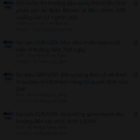
c
Nỗi buồn thị trường gấu quay trở lại khi nhà
l
phân tích dự đoán Bitcoin sẽ điều chỉnh 30%
r
xuống còn 51 nghìn USD
t
Xuyên Lục
Coin -Tiền điện tử
i
Trả lời
1
Hôm qua, lúc 6:03 PM
c
l
Dự báo EUR/USD: Mục tiêu trước mắt xuất
hiện ở đường SMA 200 ngày
r
Vi FX
Thị trường Forex, Vàng
t
Trả lời
0
27 Tháng bảy 2026
i
c
Dự báo GBP/USD: Đồng bảng Anh có vẻ được
l
chào bán trước thềm công bố quyết định của
r
BoE
t
Vi FX
Thị trường Forex, Vàng
i
Trả lời
0
20 Tháng bảy 2026
c
l
Dự báo EUR/USD: Xu hướng giảm mạnh lên,
hướng đến các mức dưới 1,0700
r
Vi FX
Thị trường Forex, Vàng
t
Trả lời
2
15 Tháng bảy 2026
i