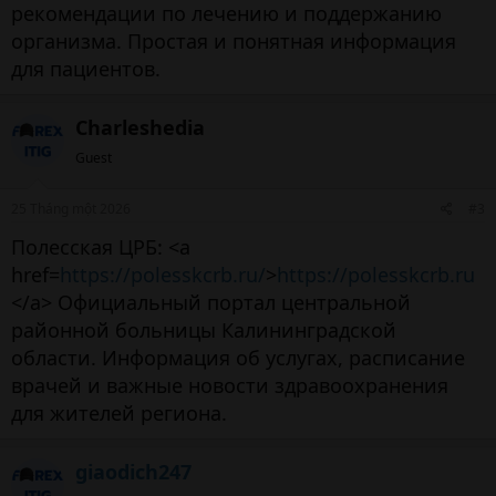
рекомендации по лечению и поддержанию
организма. Простая и понятная информация
для пациентов.
Charleshedia
Guest
25 Tháng một 2026
#3
Полесская ЦРБ: <a
href=
https://polesskcrb.ru/
>
https://polesskcrb.ru
</a> Официальный портал центральной
районной больницы Калининградской
области. Информация об услугах, расписание
врачей и важные новости здравоохранения
для жителей региона.
giaodich247