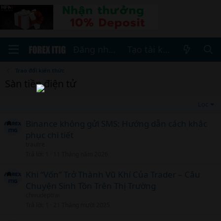
Đăng nhập
Tạo tài khoản
Trao đổi kiến thức
Sàn tiền điện tử
Lọc
Binance không gửi SMS: Hướng dẫn cách khắc
phục chi tiết
trautre
Trả lời
1
11 Tháng năm 2026
Khi “Vốn” Trở Thành Vũ Khí Của Trader – Câu
Chuyện Sinh Tồn Trên Thị Trường
chivudeptrai
Trả lời
1
21 Tháng mười 2025