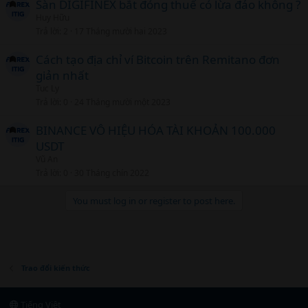
Sàn DIGIFINEX bắt đóng thuế có lừa đảo không ?
Huy Hữu
Trả lời
2
17 Tháng mười hai 2023
Cách tạo địa chỉ ví Bitcoin trên Remitano đơn
giản nhất
Tuc Ly
Trả lời
0
24 Tháng mười một 2023
BINANCE VÔ HIỆU HÓA TÀI KHOẢN 100.000
USDT
Vũ An
Trả lời
0
30 Tháng chín 2022
You must log in or register to post here.
Trao đổi kiến thức
Tiếng Việt