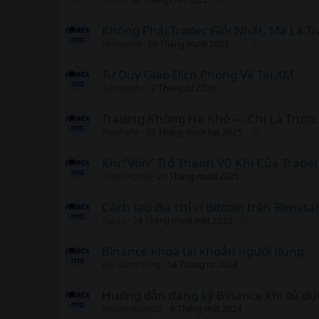
Không Phải Trader Giỏi Nhất, Mà Là Tr
nhatwang
29 Tháng mười 2025
2
3
Tư Duy Giao Dịch Phòng Vệ Tại XM
syhuytayto
2 Tháng tư 2026
Trading Không Hề Khó — Chỉ Là Trước 
thanhaha
19 Tháng mười hai 2025
2
Khi “Vốn” Trở Thành Vũ Khí Của Trade
chivudeptrai
20 Tháng mười 2025
2
Cách tạo địa chỉ ví Bitcoin trên Remit
Tuc Ly
24 Tháng mười một 2023
2
Binance khoá tài khoản người dùng
Hai dang trung
14 Tháng tư 2024
Hướng dẫn đăng ký Binance khi sử dụ
nguyenthang52
6 Tháng một 2024