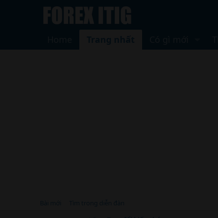
Home
Trang nhất
Có gì mới
T
Bài mới
Tìm trong diễn đàn