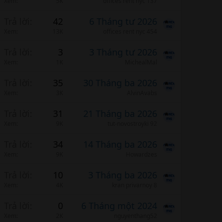
Xem
5K
offices rent nyc 137
Trả lời
42
6 Tháng tư 2026
Xem
13K
offices rent nyc 454
Trả lời
3
3 Tháng tư 2026
Xem
1K
MichealMal
Trả lời
35
30 Tháng ba 2026
Xem
3K
AlvinAvabs
Trả lời
31
21 Tháng ba 2026
Xem
9K
tut-novostroyki 92
Trả lời
34
14 Tháng ba 2026
Xem
9K
Howardzes
Trả lời
10
3 Tháng ba 2026
Xem
4K
kran privarnoy 8
Trả lời
0
6 Tháng một 2024
Xem
2K
nguyenthang52