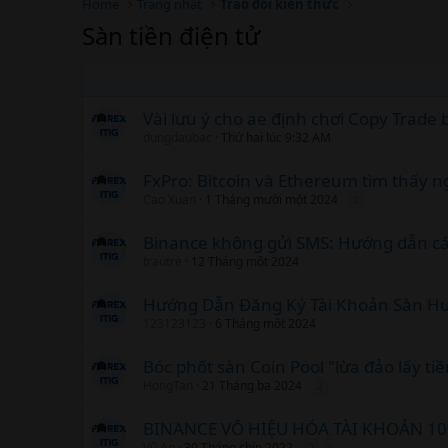
Home
Trang nhất
Trao đổi kiến thức
Sàn tiền điện tử
Vài lưu ý cho ae định chơi Copy Trad
dungdaubac
Thứ hai lúc 9:32 AM
FxPro: Bitcoin và Ethereum tìm thấy 
Cao Xuan
1 Tháng mười một 2024
2
Binance không gửi SMS: Hướng dẫn các
trautre
12 Tháng một 2024
Hướng Dẫn Đăng Ký Tài Khoản Sàn H
123123123
6 Tháng một 2024
Bóc phốt sàn Coin Pool "lừa đảo lấy tiề
HongTan
21 Tháng ba 2024
2
BINANCE VÔ HIỆU HÓA TÀI KHOẢN 10
Vũ An
30 Tháng chín 2022
2
3