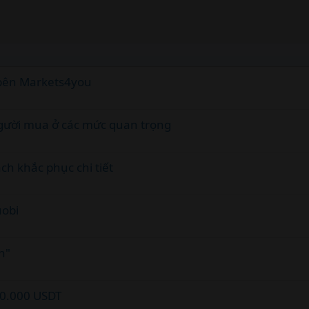
e bên Markets4you
người mua ở các mức quan trọng
h khắc phục chi tiết
uobi
n"
0.000 USDT