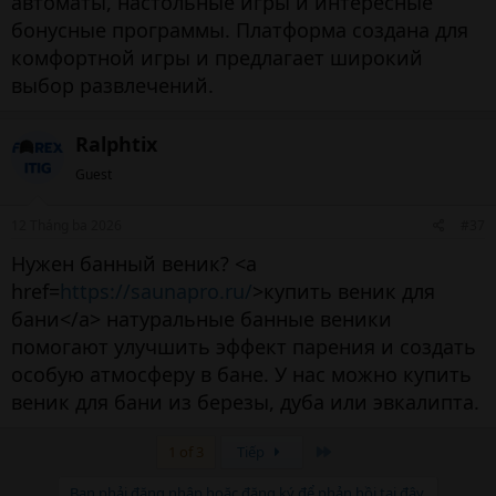
автоматы, настольные игры и интересные
бонусные программы. Платформа создана для
комфортной игры и предлагает широкий
выбор развлечений.
Ralphtix
Guest
12 Tháng ba 2026
#37
Нужен банный веник? <a
href=
https://saunapro.ru/
>купить веник для
бани</a> натуральные банные веники
помогают улучшить эффект парения и создать
особую атмосферу в бане. У нас можно купить
веник для бани из березы, дуба или эвкалипта.
Cuối
1 of 3
Tiếp
Bạn phải đăng nhập hoặc đăng ký để phản hồi tại đây.