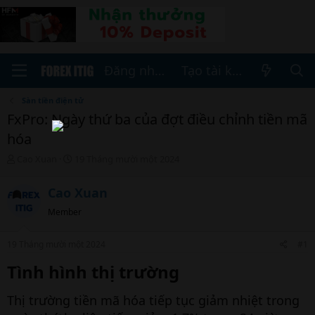
Đăng nhập
Tạo tài khoản
Sàn tiền điện tử
FxPro: Ngày thứ ba của đợt điều chỉnh tiền mã
hóa
T
N
Cao Xuan
19 Tháng mười một 2024
h
g
r
à
Cao Xuan
e
y
a
b
Member
d
ắ
s
t
19 Tháng mười một 2024
#1
t
đ
a
ầ
Tình hình thị trường​
r
u
t
e
Thị trường tiền mã hóa tiếp tục giảm nhiệt trong
r