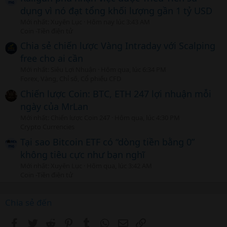
dụng vì nó đạt tổng khối lượng gần 1 tỷ USD
Mới nhất: Xuyên Lục
Hôm nay lúc 3:43 AM
Coin -Tiền điện tử
Chia sẻ chiến lược Vàng Intraday với Scalping
free cho ai cần
Mới nhất: Siêu Lợi Nhuận
Hôm qua, lúc 6:34 PM
Forex, Vàng, Chỉ số, Cổ phiếu CFD
Chiến lược Coin: BTC, ETH 247 lợi nhuận mỗi
ngày của MrLan
Mới nhất: Chiến lược Coin 247
Hôm qua, lúc 4:30 PM
Crypto Currencies
Tại sao Bitcoin ETF có “dòng tiền bằng 0”
không tiêu cực như bạn nghĩ
Mới nhất: Xuyên Lục
Hôm qua, lúc 3:42 AM
Coin -Tiền điện tử
Chia sẻ đến
Facebook
Twitter
Reddit
Pinterest
Tumblr
WhatsApp
Email
Link