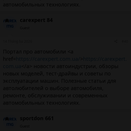
автомобильных технологиях.
carexpert 84
Guest
14 Tháng ba 2026
#40
Портал про автомобили <a
href=
https://carexpert.com.ua/
>
https://carexpert.
com.ua
</a> новости автоиндустрии, обзоры
новых моделей, тест-драйвы и советы по
эксплуатации машин. Полезные статьи для
автолюбителей о выборе автомобиля,
ремонте, обслуживании и современных
автомобильных технологиях.
sportdon 661
Guest