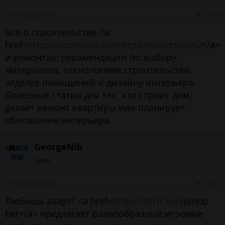
13 Tháng ba 2026
#39
Все о строительстве <a
href=
https://sportdon.ru/
>
https://sportdon.ru
</a>
и ремонтах: рекомендации по выбору
материалов, технологиям строительства,
отделке помещений и дизайну интерьера.
Полезные статьи для тех, кто строит дом,
делает ремонт квартиры или планирует
обновление интерьера.
GeorgeNib
Guest
12 Tháng ba 2026
#38
Любишь азарт? <a href=
https://pfrrt.ru/
>pinup
bet</a> предлагает разнообразные игровые