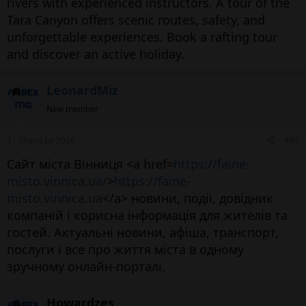
rivers with experienced instructors. A tour of the
Tara Canyon offers scenic routes, safety, and
unforgettable experiences. Book a rafting tour
and discover an active holiday.
LeonardMiz
New member
21 Tháng ba 2026
#45
Сайт міста Вінниця <a href=
https://faine-
misto.vinnica.ua/
>
https://faine-
misto.vinnica.ua
</a> новини, події, довідник
компаній і корисна інформація для жителів та
гостей. Актуальні новини, афіша, транспорт,
послуги і все про життя міста в одному
зручному онлайн-порталі.
Howardzes