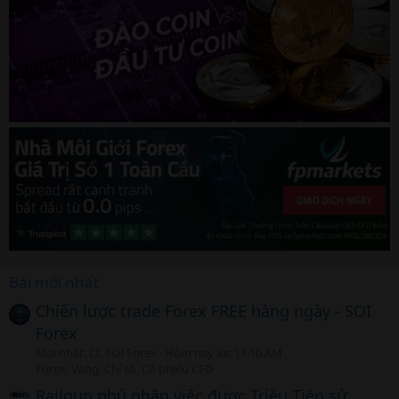
Bài mới nhất
Chiến lược trade Forex FREE hàng ngày - SOI
Forex
Mới nhất: CL SOI Forex
Hôm nay lúc 11:10 AM
Forex, Vàng, Chỉ số, Cổ phiếu CFD
Railgun phủ nhận việc được Triều Tiên sử