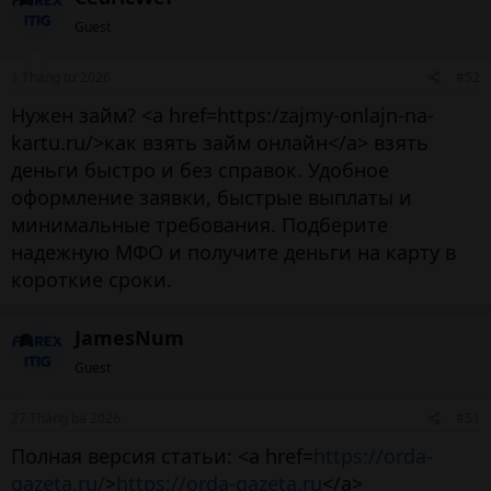
Guest
1 Tháng tư 2026
#52
Нужен займ? <a href=https:/zajmy-onlajn-na-
kartu.ru/>как взять займ онлайн</a> взять
деньги быстро и без справок. Удобное
оформление заявки, быстрые выплаты и
минимальные требования. Подберите
надежную МФО и получите деньги на карту в
короткие сроки.
JamesNum
Guest
27 Tháng ba 2026
#51
Полная версия статьи: <a href=
https://orda-
gazeta.ru/
>
https://orda-gazeta.ru
</a>