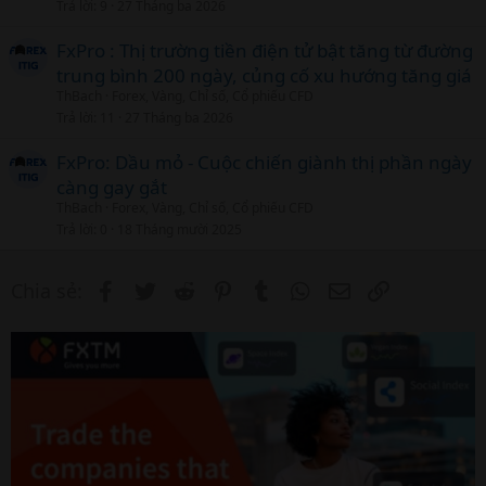
Trả lời
9
27 Tháng ba 2026
FxPro : Thị trường tiền điện tử bật tăng từ đường
trung bình 200 ngày, củng cố xu hướng tăng giá
ThBach
Forex, Vàng, Chỉ số, Cổ phiếu CFD
Trả lời
11
27 Tháng ba 2026
FxPro: Dầu mỏ - Cuộc chiến giành thị phần ngày
càng gay gắt
ThBach
Forex, Vàng, Chỉ số, Cổ phiếu CFD
Trả lời
0
18 Tháng mười 2025
Facebook
Twitter
Reddit
Pinterest
Tumblr
WhatsApp
Email
Link
Chia sẻ: