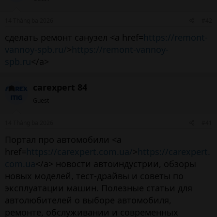
14 Tháng ba 2026
#42
сделать ремонт санузел <a href=
https://remont-
vannoy-spb.ru/
>
https://remont-vannoy-
spb.ru
</a>
carexpert 84
Guest
14 Tháng ba 2026
#41
Портал про автомобили <a
href=
https://carexpert.com.ua/
>
https://carexpert.
com.ua
</a> новости автоиндустрии, обзоры
новых моделей, тест-драйвы и советы по
эксплуатации машин. Полезные статьи для
автолюбителей о выборе автомобиля,
ремонте, обслуживании и современных