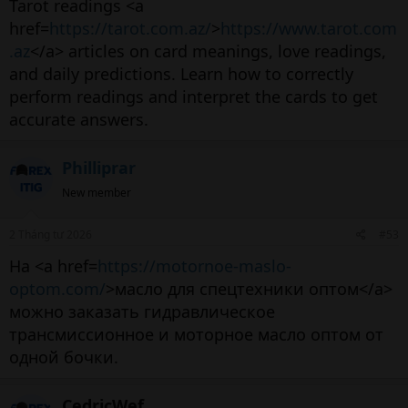
Tarot readings <a
href=
https://tarot.com.az/
>
https://www.tarot.com
.az
</a> articles on card meanings, love readings,
and daily predictions. Learn how to correctly
perform readings and interpret the cards to get
accurate answers.
Philliprar
New member
2 Tháng tư 2026
#53
На <a href=
https://motornoe-maslo-
optom.com/
>масло для спецтехники оптом</a>
можно заказать гидравлическое
трансмиссионное и моторное масло оптом от
одной бочки.
CedricWef