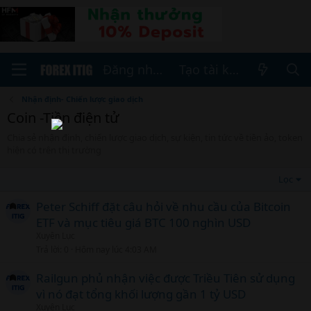
Đăng nhập
Tạo tài khoản
Nhận định- Chiến lược giao dịch
Coin -Tiền điện tử
Chia sẻ nhận định, chiến lược giao dịch, sự kiện, tin tức về tiền ảo, token
hiện có trên thị trường
Lọc
Peter Schiff đặt câu hỏi về nhu cầu của Bitcoin
ETF và mục tiêu giá BTC 100 nghìn USD
Xuyên Lục
Trả lời
0
Hôm nay lúc 4:03 AM
Railgun phủ nhận việc được Triều Tiên sử dụng
vì nó đạt tổng khối lượng gần 1 tỷ USD
Xuyên Lục