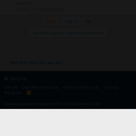
Xuyên Lục
Trả lời
6
10 Tháng bảy 2026
Cuối
1 of 5
Tiếp
You must log in or register to post here.
Nhận định- Chiến lược giao dịch
Tiếng Việt
Liên hệ
Quy định và Nội quy
Chính sách bảo mật
Trợ giúp
Trang chủ
R
S
S
®
Community platform by XenForo
© 2010-2022 XenForo Ltd.
}, 0); });