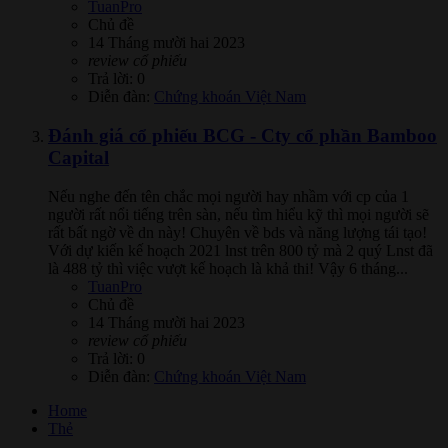
TuanPro
Chủ đề
14 Tháng mười hai 2023
review
cổ
phiếu
Trả lời: 0
Diễn đàn:
Chứng khoán Việt Nam
Đánh giá cổ phiếu BCG - Cty cổ phần Bamboo
Capital
Nếu nghe đến tên chắc mọi người hay nhầm với cp của 1
người rất nổi tiếng trên sàn, nếu tìm hiểu kỹ thì mọi người sẽ
rất bất ngờ về dn này! Chuyên về bds và năng lượng tái tạo!
Với dự kiến kế hoạch 2021 lnst trên 800 tỷ mà 2 quý Lnst đã
là 488 tỷ thì việc vượt kế hoạch là khả thi! Vậy 6 tháng...
TuanPro
Chủ đề
14 Tháng mười hai 2023
review
cổ
phiếu
Trả lời: 0
Diễn đàn:
Chứng khoán Việt Nam
Home
Thẻ