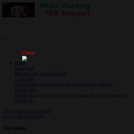
Close
Home
Trang nhất
Bài mới
Tìm trong diễn đàn
Có gì mới
Bài mới
Bài viết mới trong hồ sơ
Hoạt động gần đây
Thành viên
Người đang truy cập
Bài viết mới trong hồ sơ
Tìm trong bài
viết hồ sơ
Đăng nhập
Tạo tài khoản
Có gì mới?
Tìm kiếm
Tìm kiếm