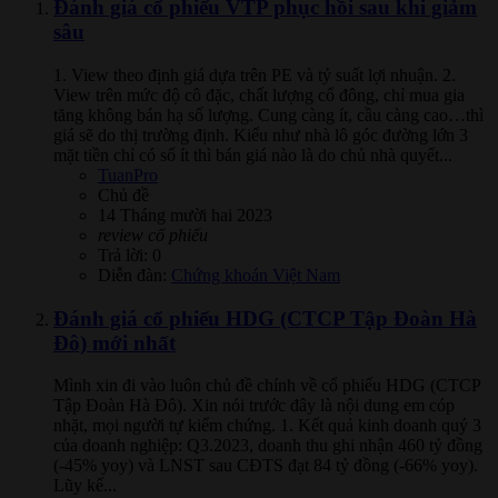
Đánh giá cổ phiếu VTP phục hồi sau khi giảm
sâu
1. View theo định giá dựa trên PE và tỷ suất lợi nhuận. 2.
View trên mức độ cô đặc, chất lượng cổ đông, chỉ mua gia
tăng không bán hạ số lượng. Cung càng ít, cầu càng cao…thì
giá sẽ do thị trường định. Kiểu như nhà lô góc đường lớn 3
mặt tiền chỉ có số ít thì bán giá nào là do chủ nhà quyết...
TuanPro
Chủ đề
14 Tháng mười hai 2023
review
cổ
phiếu
Trả lời: 0
Diễn đàn:
Chứng khoán Việt Nam
Đánh giá cổ phiếu HDG (CTCP Tập Đoàn Hà
Đô) mới nhất
Mình xin đi vào luôn chủ đề chính về cổ phiếu HDG (CTCP
Tập Đoàn Hà Đô). Xin nói trước đây là nội dung em cóp
nhặt, mọi người tự kiểm chứng. 1. Kết quả kinh doanh quý 3
của doanh nghiệp: Q3.2023, doanh thu ghi nhận 460 tỷ đồng
(-45% yoy) và LNST sau CĐTS đạt 84 tỷ đồng (-66% yoy).
Lũy kế...