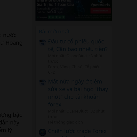
Bài mới nhất
c nước
Đầu tư cổ phiếu quốc
Thư Hoàng
tế, Cần bao nhiêu tiền?
Mới nhất: OLaneDiuct
3 phút
trước
Forex, Vàng, Chỉ số, Cổ phiếu
CFD
Mất nửa ngày ở tiệm
sửa xe và bài học "thay
nhớt" cho tài khoản
forex
Mới nhất: OLaneDiuct
32 phút
ượng bậc
trước
dẫn này
Hệ thống giao dịch
ểm lý
Chiến lược trade Forex