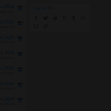
áu 2024
Chia sẻ đến
goiphucvu
Facebook
Twitter
Reddit
Pinterest
Tumblr
WhatsApp
áu 2024
Email
Link
goiphucvu
ba 2026
CharlesVek
áu 2024
goiphucvu
áu 2024
goiphucvu
áu 2024
goiphucvu
áu 2024
goiphucvu