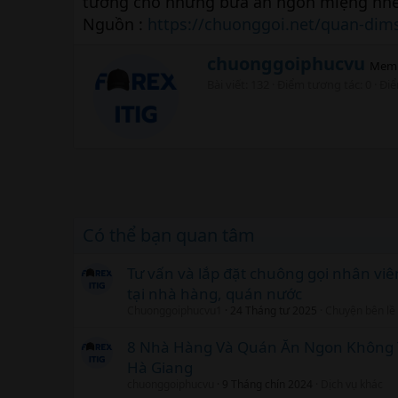
tưởng cho những bữa ăn ngon miệng nhé
Nguồn :
https://chuonggoi.net/quan-dim
W
chuonggoiphucvu
Mem
r
Bài viết
132
Điểm tương tác
0
Đi
i
t
t
e
n
b
y
Có thể bạn quan tâm
Tư vấn và lắp đặt chuông gọi nhân vi
tại nhà hàng, quán nước
Chuonggoiphucvu1
24 Tháng tư 2025
Chuyện bên lề
8 Nhà Hàng Và Quán Ăn Ngon Không 
Hà Giang
chuonggoiphucvu
9 Tháng chín 2024
Dịch vụ khác