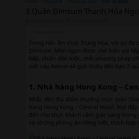
Home
Trang nhất
Thảo luận khác
Dịch vụ khác
3 Quán Dimsum Thanh Hóa Ngon
T
N
chuonggoiphucvu
12 Tháng chín 2024
h
g
r
à
12 Tháng chín 2024
e
y
Trong nền ẩm thực Trung Hoa, với sự đa 
a
b
d
ắ
Dimsum. Món ngon được chế biến với lớp 
s
t
hấp, chiên đến luộc, mỗi phương pháp ch
t
đ
a
ầ
viết này Admin sẽ giới thiệu đến bạn 3 q
r
u
t
e
1. Nhà hàng Hong Kong – Cent
r
Nhắc đến địa điểm thưởng thức món Dim
hàng Hong Kong – Central Hotel. Nơi đây
đến cho thực khách cảm giác sang trọng 
có những phòng ăn riêng biệt, thích hợp 