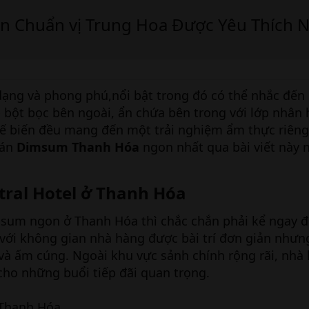
 Chuẩn vị Trung Hoa Được Yêu Thích N
dạng và phong phú,nổi bật trong đó có thể nhắc đến
bột bọc bên ngoài, ẩn chứa bên trong với lớp nhân 
ế biến đều mang đến một trải nghiệm ẩm thực riêng 
uán
Dimsum Thanh Hóa
ngon nhất qua bài viết này 
ral Hotel ở Thanh Hóa​
sum ngon ở Thanh Hóa thì chắc chắn phải kể ngay 
 với không gian nhà hàng được bài trí đơn giản như
và ấm cúng. Ngoài khu vực sảnh chính rộng rãi, nhà
cho những buổi tiếp đãi quan trọng.