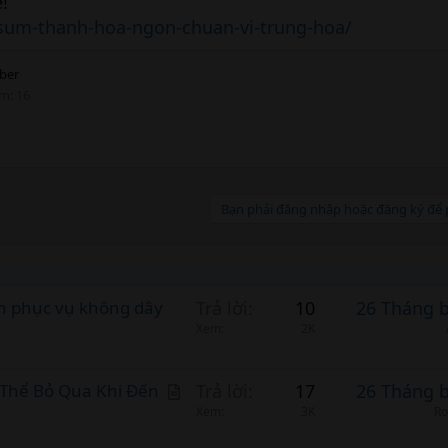
!
sum-thanh-hoa-ngon-chuan-vi-trung-hoa/
ber
ểm
16
Bạn phải đăng nhập hoặc đăng ký để p
ên phục vụ không dây
Trả lời
10
26 Tháng 
Xem
2K
A
Thể Bỏ Qua Khi Đến
Trả lời
17
26 Tháng 
r
Xem
3K
Ro
t