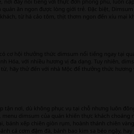
ẻ, nơi đây nổi tiếng với thực đơn phong phú, luôn cậ
quán ăn ngon được lòng giới trẻ. Đặc biệt, Dimsum
khách, từ há cảo tôm, thịt thơm ngon đến xíu mại kh
 có cơ hội thưởng thức dimsum nổi tiếng ngay tại qu
nh Hóa, với nhiều hương vị đa dạng. Tuy nhiên, dim
 từ, hãy thử đến với nhà Mộc để thưởng thức hương
 tận nơi, dù không phục vụ tại chỗ nhưng luôn đôn
t, menu dimsum của quán khiến thực khách choáng n
ại, bánh xếp chiên giòn rụm, hoành thánh chiên vàn
bánh cá cơm đậm đà, bánh bao kim sa béo ngậy, hay