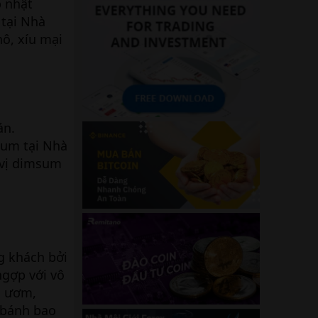
p nhật
 tại Nhà
ô, xíu mại
án.
sum tại Nhà
 vị dimsum
g khách bởi
gợp với vô
g ươm,
 bánh bao