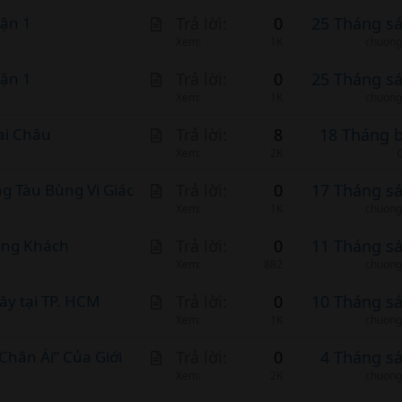
i
A
ận 1
Trả lời
0
25 Tháng s
c
r
Xem
1K
chuong
l
t
A
ận 1
Trả lời
0
25 Tháng s
e
i
r
Xem
1K
chuong
c
t
A
ai Châu
l
Trả lời
8
18 Tháng 
i
r
Xem
2K
e
c
t
A
 Tàu Bùng Vị Giác
l
Trả lời
0
17 Tháng s
i
r
Xem
1K
chuong
e
c
t
A
ông Khách
l
Trả lời
0
11 Tháng s
i
r
Xem
882
chuong
e
c
t
A
y tại TP. HCM
l
Trả lời
0
10 Tháng s
i
r
Xem
1K
chuong
e
c
t
A
hân Ái” Của Giới
l
Trả lời
0
4 Tháng s
i
r
Xem
2K
chuong
e
c
t