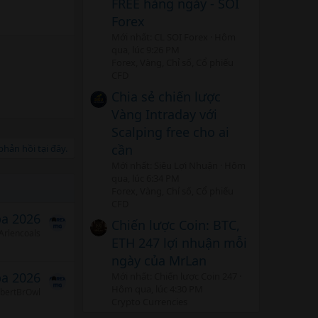
FREE hàng ngày - SOI
Forex
Mới nhất: CL SOI Forex
Hôm
qua, lúc 9:26 PM
Forex, Vàng, Chỉ số, Cổ phiếu
CFD
Chia sẻ chiến lược
Vàng Intraday với
Scalping free cho ai
cần
hản hồi tại đây.
Mới nhất: Siêu Lợi Nhuận
Hôm
qua, lúc 6:34 PM
Forex, Vàng, Chỉ số, Cổ phiếu
CFD
ba 2026
Chiến lược Coin: BTC,
Arlencoals
ETH 247 lợi nhuận mỗi
ngày của MrLan
ba 2026
Mới nhất: Chiến lược Coin 247
Hôm qua, lúc 4:30 PM
bertBrOwl
Crypto Currencies