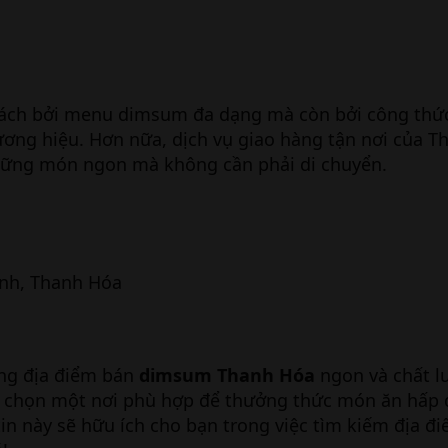
hách bởi menu dimsum đa dạng mà còn bởi công thứ
ơng hiệu. Hơn nữa, dịch vụ giao hàng tận nơi của 
hững món ngon mà không cần phải di chuyển.
ình, Thanh Hóa
ững địa điểm bán
dimsum Thanh Hóa
ngon và chất l
ựa chọn một nơi phù hợp để thưởng thức món ăn hấp 
in này sẽ hữu ích cho bạn trong việc tìm kiếm địa đi