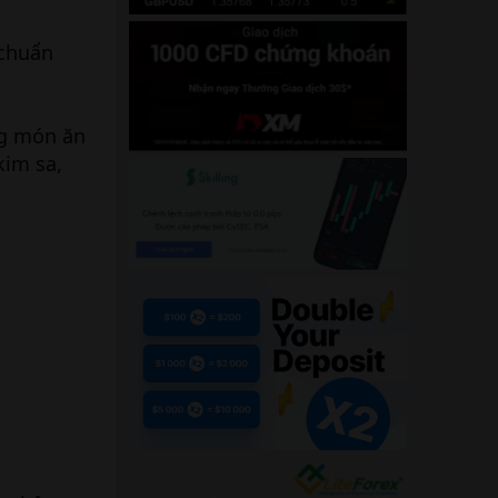
 chuẩn
ng món ăn
kim sa,