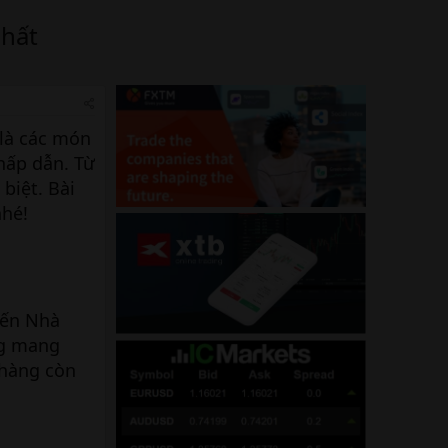
hất
 là các món
hấp dẫn. Từ
biệt. Bài
nhé!
đến Nhà
ng mang
 hàng còn