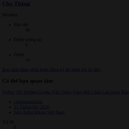
Chu Thắng
Member
Bài viết
48
Điểm tương tác
0
Điểm
16
Bạn phải đăng nhập hoặc đăng ký để phản hồi tại đây.
Có thể bạn quan tâm
FxPro: Thị Trường Crypto Vẫn Vững Vàng Bất Chấp Làn Sóng Bá
cobemetaichinh
31 Tháng bảy 2026
Sàn chứng khoán Việt Nam
Trả lời
0