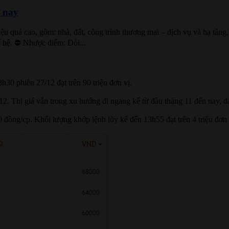
n nay
u quả cao, gồm: nhà, đất, công trình thương mại – dịch vụ và hạ tầng
hế hệ. ⛔ Nhược điểm: Đòi...
0 phiên 27/12 đạt trên 90 triệu đơn vị.
12. Thị giá vẫn trong xu hướng đi ngang kể từ đầu tháng 11 đến nay, 
ồng/cp. Khối lượng khớp lệnh lũy kế đến 13h55 đạt trên 4 triệu đơn 