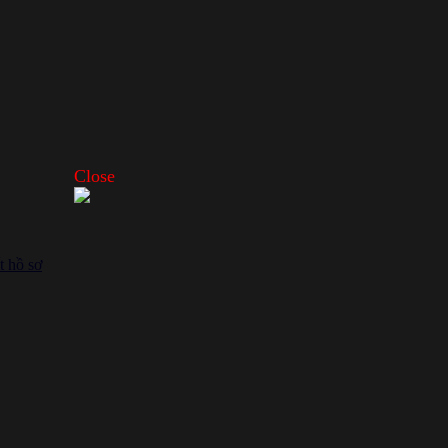
Close
t hồ sơ