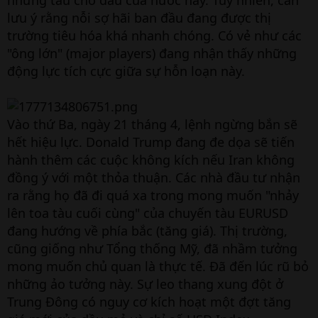
những tàu chở dầu của nước này. Tuy nhiên, cần
lưu ý rằng nỗi sợ hãi ban đầu đang được thị
trường tiêu hóa khá nhanh chóng. Có vẻ như các
"ông lớn" (major players) đang nhận thấy những
động lực tích cực giữa sự hỗn loạn này.
Vào thứ Ba, ngày 21 tháng 4, lệnh ngừng bắn sẽ
hết hiệu lực. Donald Trump đang đe dọa sẽ tiến
hành thêm các cuộc không kích nếu Iran không
đồng ý với một thỏa thuận. Các nhà đầu tư nhận
ra rằng họ đã đi quá xa trong mong muốn "nhảy
lên toa tàu cuối cùng" của chuyến tàu EURUSD
đang hướng về phía bắc (tăng giá). Thị trường,
cũng giống như Tổng thống Mỹ, đã nhầm tưởng
mong muốn chủ quan là thực tế. Đã đến lúc rũ bỏ
những ảo tưởng này. Sự leo thang xung đột ở
Trung Đông có nguy cơ kích hoạt một đợt tăng