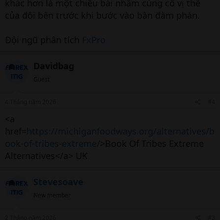
khác hơn là một chiêu bài nhằm củng cố vị thế
của đôi bên trước khi bước vào bàn đàm phán.
Đội ngũ phân tích
FxPro
Davidbag
Guest
4 Tháng năm 2026
#4
<a
href=
https://michiganfoodways.org/alternatives/b
ook-of-tribes-extreme/
>Book Of Tribes Extreme
Alternatives</a> UK
Stevesoave
New member
2 Tháng năm 2026
#3