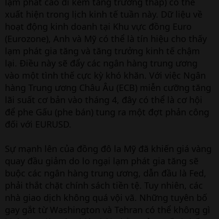
lạm phát cao đi kèm tăng trưởng thấp) có thể
xuất hiện trong lịch kinh tế tuần này. Dữ liệu về
hoạt động kinh doanh tại Khu vực đồng Euro
(Eurozone), Anh và Mỹ có thể là tín hiệu cho thấy
lạm phát gia tăng và tăng trưởng kinh tế chậm
lại. Điều này sẽ đẩy các ngân hàng trung ương
vào một tình thế cực kỳ khó khăn. Với việc Ngân
hàng Trung ương Châu Âu (ECB) miễn cưỡng tăng
lãi suất cơ bản vào tháng 4, đây có thể là cơ hội
để phe Gấu (phe bán) tung ra một đợt phản công
đối với EURUSD.
Sự mạnh lên của đồng đô la Mỹ đã khiến giá vàng
quay đầu giảm do lo ngại lạm phát gia tăng sẽ
buộc các ngân hàng trung ương, dẫn đầu là Fed,
phải thắt chặt chính sách tiền tệ. Tuy nhiên, các
nhà giao dịch không quá vội vã. Những tuyên bố
gay gắt từ Washington và Tehran có thể không gì