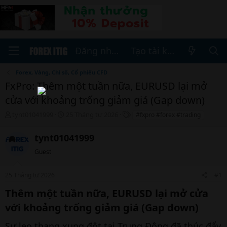
Đăng nhập
Tạo tài khoản
Forex, Vàng, Chỉ số, Cổ phiếu CFD
FxPro: Thêm một tuần nữa, EURUSD lại mở
cửa với khoảng trống giảm giá (Gap down)
T
N
T
tynt01041999
25 Tháng tư 2026
#fxpro #forex #trading
h
g
h
r
à
ẻ
tynt01041999
e
y
a
b
Guest
d
ắ
s
t
25 Tháng tư 2026
#1
t
đ
a
ầ
Thêm một tuần nữa, EURUSD lại mở cửa
r
u
với khoảng trống giảm giá (Gap down)​
t
e
r
Sự leo thang xung đột tại Trung Đông đã thúc đẩy