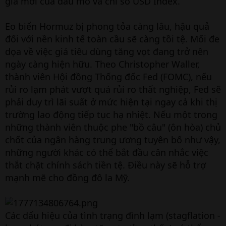
giá mới của dầu mỏ và chỉ số USD Index.
Eo biển Hormuz bị phong tỏa càng lâu, hậu quả
đối với nền kinh tế toàn cầu sẽ càng tồi tệ. Mối đe
dọa về việc giá tiêu dùng tăng vọt đang trở nên
ngày càng hiện hữu. Theo Christopher Waller,
thành viên Hội đồng Thống đốc Fed (FOMC), nếu
rủi ro lạm phát vượt quá rủi ro thất nghiệp, Fed sẽ
phải duy trì lãi suất ở mức hiện tại ngay cả khi thị
trường lao động tiếp tục hạ nhiệt. Nếu một trong
những thành viên thuộc phe "bồ câu" (ôn hòa) chủ
chốt của ngân hàng trung ương tuyên bố như vậy,
những người khác có thể bắt đầu cân nhắc việc
thắt chặt chính sách tiền tệ. Điều này sẽ hỗ trợ
mạnh mẽ cho đồng đô la Mỹ.
Các dấu hiệu của tình trạng đình lạm (stagflation -