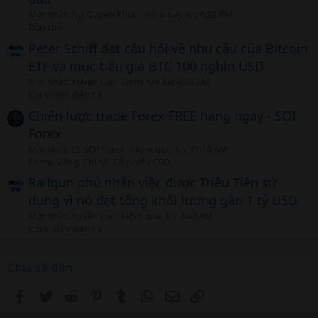
Mới nhất: Ng Quyên Phúc
Hôm nay lúc 4:23 PM
Dầu thô
Peter Schiff đặt câu hỏi về nhu cầu của Bitcoin
ETF và mục tiêu giá BTC 100 nghìn USD
Mới nhất: Xuyên Lục
Hôm nay lúc 4:03 AM
Coin -Tiền điện tử
Chiến lược trade Forex FREE hàng ngày - SOI
Forex
Mới nhất: CL SOI Forex
Hôm qua, lúc 11:10 AM
Forex, Vàng, Chỉ số, Cổ phiếu CFD
Railgun phủ nhận việc được Triều Tiên sử
dụng vì nó đạt tổng khối lượng gần 1 tỷ USD
Mới nhất: Xuyên Lục
Hôm qua, lúc 3:43 AM
Coin -Tiền điện tử
Chia sẻ đến
Facebook
Twitter
Reddit
Pinterest
Tumblr
WhatsApp
Email
Link