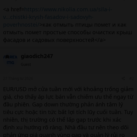
<a href=
https://www.nikolia.com.ua/sila-i-
v...chistki-krysh-fasadov-i-sadovyh-
poverhnostei/
>как отмыть птицы помет и как
отмыть помет простые способы очистки крыш
фасадов и садовых поверхностей</a>
giaodich247
Guest
27 Tháng tư 2026
#2
EUR/USD mở cửa tuần mới với khoảng trống giảm
giá, cho thấy áp lực bán vẫn chiếm ưu thế ngay từ
đầu phiên. Gap down thường phản ánh tâm lý
tiêu cực hoặc tin tức bất lợi tích lũy cuối tuần. Tuy
nhiên, thị trường có thể lấp gap trước khi xác
định xu hướng rõ ràng. Nhà đầu tư nên theo dõi
phản ứng giá quanh vùng gap và quản lý rủi ro