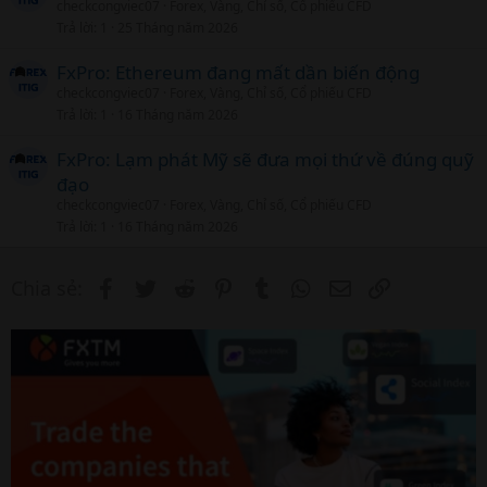
checkcongviec07
Forex, Vàng, Chỉ số, Cổ phiếu CFD
Trả lời
1
25 Tháng năm 2026
FxPro: Ethereum đang mất dần biến động
checkcongviec07
Forex, Vàng, Chỉ số, Cổ phiếu CFD
Trả lời
1
16 Tháng năm 2026
FxPro: Lạm phát Mỹ sẽ đưa mọi thứ về đúng quỹ
đạo
checkcongviec07
Forex, Vàng, Chỉ số, Cổ phiếu CFD
Trả lời
1
16 Tháng năm 2026
Facebook
Twitter
Reddit
Pinterest
Tumblr
WhatsApp
Email
Link
Chia sẻ: