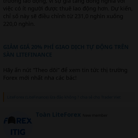
trường lao động, vì sự gia tăng đồng nghĩa với
việc có ít người được thuê lao động hơn. Dự kiến,
chỉ số này sẽ điều chỉnh từ 231,0 nghìn xuống
220,0 nghìn.
GIẢM GIÁ 20% PHÍ GIAO DỊCH TỰ ĐỘNG TRÊN
SÀN LITEFINANCE
Hãy ấn nút “Theo dõi” để xem tin tức thị trường
Forex mới nhất nha các bác!
LiteForex (LiteFinance) lừa đảo không ? chia sẻ cho Trader Viet
W
Toàn LiteForex
New member
r
i
t
t