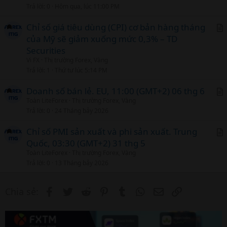
i
Trả lời
0
Hôm qua, lúc 11:00 PM
c
l
Chỉ số giá tiêu dùng (CPI) cơ bản hàng tháng
của Mỹ sẽ giảm xuống mức 0,3% – TD
r
Securities
t
Vi FX
Thị trường Forex, Vàng
i
Trả lời
1
Thứ tư lúc 5:14 PM
c
l
Doanh số bán lẻ. EU, 11:00 (GMT+2) 06 thg 6
Toàn LiteForex
Thị trường Forex, Vàng
r
Trả lời
0
24 Tháng bảy 2026
t
i
Chỉ số PMI sản xuất và phi sản xuất. Trung
c
Quốc, 03:30 (GMT+2) 31 thg 5
r
l
Toàn LiteForex
Thị trường Forex, Vàng
t
Trả lời
0
13 Tháng bảy 2026
i
c
Facebook
Twitter
Reddit
Pinterest
Tumblr
WhatsApp
Email
Link
Chia sẻ:
l