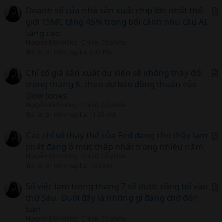
c
Doanh số của nhà sản xuất chip lớn nhất thế
l
giới TSMC tăng 45% trong bối cảnh nhu cầu AI
r
tăng cao
t
Nguyễn Bích Hồng
Chỉ số, Cổ phiếu
i
Trả lời
0
Hôm nay lúc 6:41 PM
c
l
Chỉ số giá sản xuất dự kiến sẽ không thay đổi
trong tháng 6, theo dự báo đồng thuận của
r
Dow Jones.
t
Nguyễn Bích Hồng
Chỉ số, Cổ phiếu
i
Trả lời
0
Hôm nay lúc 11:37 AM
c
l
Các chỉ số thay thế của Fed đang cho thấy lạm
phát đang ở mức thấp nhất trong nhiều năm
r
Nguyễn Bích Hồng
Chỉ số, Cổ phiếu
t
Trả lời
0
Hôm nay lúc 1:03 AM
i
c
Số việc làm trong tháng 7 sẽ được công bố vào
l
thứ Sáu. Dưới đây là những gì đang chờ đón
r
bạn
t
Nguyễn Bích Hồng
Chỉ số, Cổ phiếu