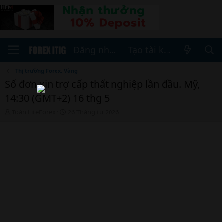
Đăng nhập
Tạo tài khoản
Thị trường Forex, Vàng
Số đơn xin trợ cấp thất nghiệp lần đầu. Mỹ,
14:30 (GMT+2) 16 thg 5
T
N
Toàn LiteForex
26 Tháng tư 2026
h
g
r
à
e
y
a
b
d
ắ
s
t
t
đ
a
ầ
r
u
t
e
r