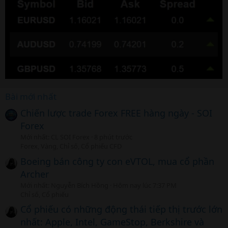
Bài mới nhất
Chiến lược trade Forex FREE hàng ngày - SOI
Forex
Mới nhất: CL SOI Forex
8 phút trước
Forex, Vàng, Chỉ số, Cổ phiếu CFD
Boeing bán công ty con eVTOL, mua cổ phần
Archer
Mới nhất: Nguyễn Bích Hồng
Hôm nay lúc 7:37 PM
Chỉ số, Cổ phiếu
Cổ phiếu có những động thái tiếp thị trước lớn
nhất: Apple, Intel, GameStop, Berkshire và