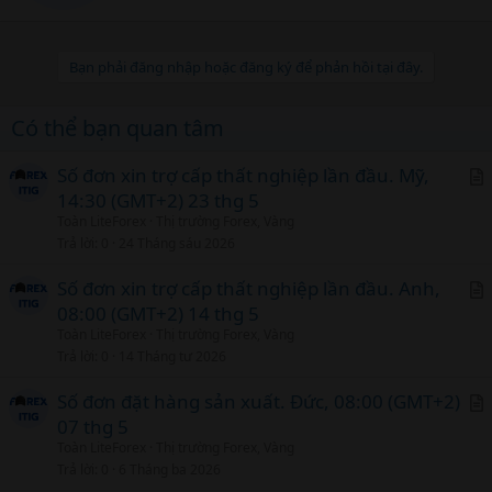
e
n
b
Bạn phải đăng nhập hoặc đăng ký để phản hồi tại đây.
y
Có thể bạn quan tâm
Số đơn xin trợ cấp thất nghiệp lần đầu. Mỹ,
14:30 (GMT+2) 23 thg 5
r
Toàn LiteForex
Thị trường Forex, Vàng
t
Trả lời
0
24 Tháng sáu 2026
i
c
Số đơn xin trợ cấp thất nghiệp lần đầu. Anh,
l
08:00 (GMT+2) 14 thg 5
r
Toàn LiteForex
Thị trường Forex, Vàng
t
Trả lời
0
14 Tháng tư 2026
i
c
Số đơn đặt hàng sản xuất. Đức, 08:00 (GMT+2)
l
07 thg 5
r
Toàn LiteForex
Thị trường Forex, Vàng
t
Trả lời
0
6 Tháng ba 2026
i