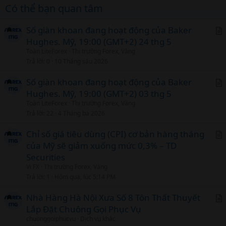
Có thể bạn quan tâm
Số giàn khoan đang hoạt động của Baker
Hughes. Mỹ, 19:00 (GMT+2) 24 thg 5
r
Toàn LiteForex
Thị trường Forex, Vàng
t
Trả lời
0
10 Tháng sáu 2026
i
c
Số giàn khoan đang hoạt động của Baker
l
Hughes. Mỹ, 19:00 (GMT+2) 03 thg 5
r
Toàn LiteForex
Thị trường Forex, Vàng
t
Trả lời
22
4 Tháng ba 2026
i
c
Chỉ số giá tiêu dùng (CPI) cơ bản hàng tháng
l
của Mỹ sẽ giảm xuống mức 0,3% – TD
r
Securities
t
Vi FX
Thị trường Forex, Vàng
i
Trả lời
1
Hôm qua, lúc 5:14 PM
c
l
Nhà Hàng Hà Nội Xưa Số 8 Tôn Thất Thuyết
Lắp Đặt Chuông Gọi Phục Vụ
r
chuonggoiphucvu
Dịch vụ khác
t