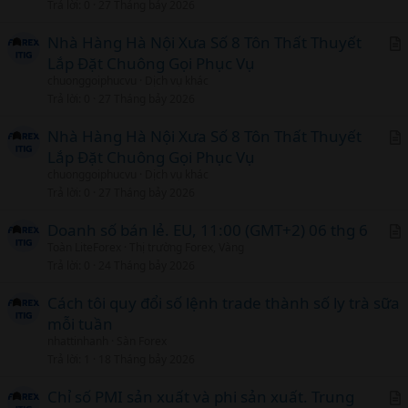
Trả lời
0
27 Tháng bảy 2026
i
c
Nhà Hàng Hà Nội Xưa Số 8 Tôn Thất Thuyết
l
Lắp Đặt Chuông Gọi Phục Vụ
r
chuonggoiphucvu
Dịch vụ khác
t
Trả lời
0
27 Tháng bảy 2026
i
c
Nhà Hàng Hà Nội Xưa Số 8 Tôn Thất Thuyết
l
Lắp Đặt Chuông Gọi Phục Vụ
r
chuonggoiphucvu
Dịch vụ khác
t
Trả lời
0
27 Tháng bảy 2026
i
c
Doanh số bán lẻ. EU, 11:00 (GMT+2) 06 thg 6
l
Toàn LiteForex
Thị trường Forex, Vàng
r
Trả lời
0
24 Tháng bảy 2026
t
i
Cách tôi quy đổi số lệnh trade thành số ly trà sữa
c
mỗi tuần
l
nhattinhanh
Sàn Forex
Trả lời
1
18 Tháng bảy 2026
Chỉ số PMI sản xuất và phi sản xuất. Trung