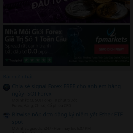
Bài mới nhất
Chia sẻ signal Forex FREE cho anh em hàng
ngày- SOI Forex
Mới nhất: CL SOI Forex
9 phút trước
Forex, Vàng, Chỉ số, Cổ phiếu CFD
Bitwise nộp đơn đăng ký niêm yết Ether ETF
spot
Mới nhất: giaodich247
Hôm nay lúc 6:07 PM