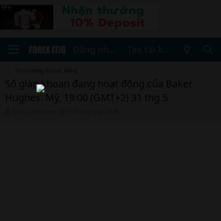
Đăng nhập
Tạo tài khoản
Thị trường Forex, Vàng
Số giàn khoan đang hoạt động của Baker
Hughes. Mỹ, 19:00 (GMT+2) 31 thg 5
T
N
Toàn LiteForex
7 Tháng bảy 2026
h
g
r
à
e
y
a
b
d
ắ
s
t
t
đ
a
ầ
r
u
t
e
r