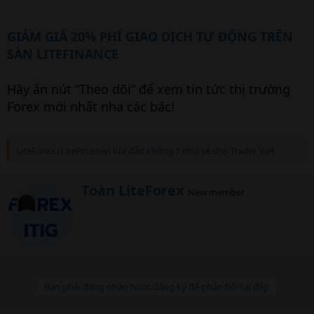
GIẢM GIÁ 20% PHÍ GIAO DỊCH TỰ ĐỘNG TRÊN
SÀN LITEFINANCE
Hãy ấn nút “Theo dõi” để xem tin tức thị trường
Forex mới nhất nha các bác!
LiteForex (LiteFinance) lừa đảo không ? chia sẻ cho Trader Viet
W
Toàn LiteForex
New member
r
i
t
t
e
n
b
Bạn phải đăng nhập hoặc đăng ký để phản hồi tại đây.
y