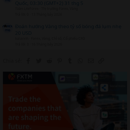
Quốc, 03:30 (GMT+2) 31 thg 5
r
Toàn LiteForex
Thị trường Forex, Vàng
t
Trả lời
0
13 Tháng bảy 2026
i
c
Đoán hướng Vàng theo tỷ số bóng đá lụm nhẹ
l
20 USD
tunannh
Forex, Vàng, Chỉ số, Cổ phiếu CFD
Trả lời
3
16 Tháng bảy 2026
Facebook
Twitter
Reddit
Pinterest
Tumblr
WhatsApp
Email
Link
Chia sẻ: