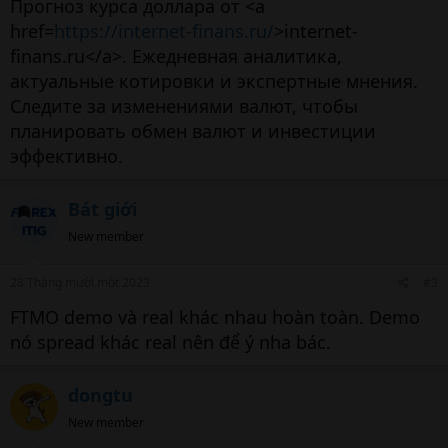
Прогноз курса доллара от <a
href=
https://internet-finans.ru/
>internet-
finans.ru</a>. Ежедневная аналитика,
актуальные котировки и экспертные мнения.
Следите за изменениями валют, чтобы
планировать обмен валют и инвестиции
эффективно.
Bát giới
New member
28 Tháng mười một 2023
#3
FTMO demo và real khác nhau hoàn toàn. Demo
nó spread khác real nên để ý nha bác.
dongtu
New member