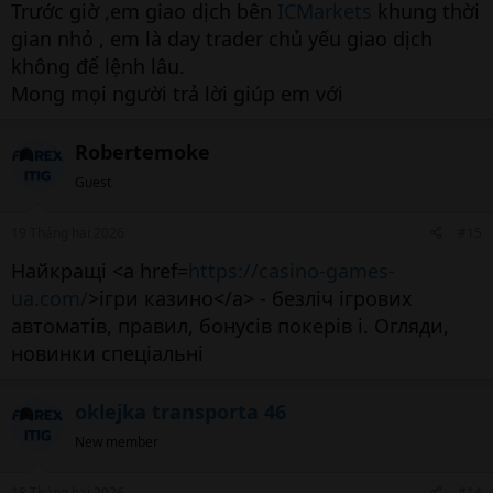
Trước giờ ,em giao dịch bên
ICMarkets
khung thời
gian nhỏ , em là day trader chủ yếu giao dịch
không để lệnh lâu.
Mong mọi người trả lời giúp em với
Robertemoke
Guest
19 Tháng hai 2026
#15
Найкращі <a href=
https://casino-games-
ua.com/
>ігри казино</a> - безліч ігрових
автоматів, правил, бонусів покерів і. Огляди,
новинки спеціальні
oklejka transporta 46
New member
18 Tháng hai 2026
#14