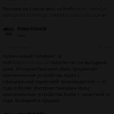
Реклама на стекле авто <a href=
https://oklejka-
transporta.ru/
>
https://oklejka-transporta.ru
</a>
RobertUneld
Guest
17 Tháng hai 2026
#13
Нужен новый телефон? <a
href=
https://i4you.ru/
>iphone</a> по выгодной
цене. Интернет?магазин i4you предлагает
оригинальные устройства Apple с
официальной гарантией производителя — от
года и более. Интернет?магазин i4you:
оригинальные устройства Apple с гарантией от
года. Выбирайте лучшее!