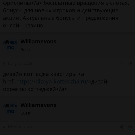
фриспины</a> бесплатные вращения в слотах,
бонусы для новых игроков и действующие
акции. Актуальные бонусы и предложения
онлайн-казино.
Williamevons
Guest
4 Tháng hai 2026
#9
дизайн коттеджа квартиры <a
href=
https://dizayn-kottedzha.ru/
>дизайн
проекты коттеджей</a>
Williamevons
Guest
4 Tháng hai 2026
#8