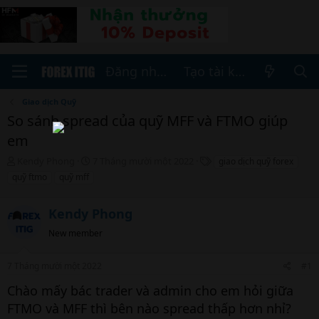
Đăng nhập
Tạo tài khoản
Giao dịch Quỹ
So sánh spread của quỹ MFF và FTMO giúp
em
T
N
T
Kendy Phong
7 Tháng mười một 2022
giao dịch quỹ forex
h
g
h
quỹ ftmo
quỹ mff
r
à
ẻ
e
y
a
Kendy Phong
b
d
ắ
New member
s
t
t
đ
a
ầ
7 Tháng mười một 2022
#1
r
u
Chào mấy bác trader và admin cho em hỏi giữa
t
e
FTMO và MFF thì bên nào spread thấp hơn nhỉ?
r