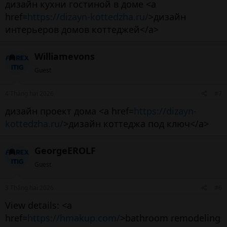
дизайн кухни гостиной в доме <a
href=
https://dizayn-kottedzha.ru/
>дизайн
интерьеров домов коттеджей</a>
Williamevons
Guest
4 Tháng hai 2026
#7
дизайн проект дома <a href=
https://dizayn-
kottedzha.ru/
>дизайн коттеджа под ключ</a>
GeorgeEROLF
Guest
3 Tháng hai 2026
#6
View details: <a
href=
https://hmakup.com/
>bathroom remodeling