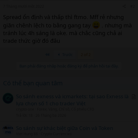
7 Tháng mười một 2022
#2
Spread ổn định và thấp thì ftmo. Mff rẻ nhưng
giãn chênh lệch to bằng gang tay
. nhưng mà
tránh lúc 4h sáng là oke. mà chắc cũng chả ai
trade thức giờ đó đâu
Đầu
Trước
2 of 2
Bạn phải đăng nhập hoặc đăng ký để phản hồi tại đây.
Có thể bạn quan tâm
So sánh exness và icmarkets: tại sao Exness là
lựa chọn số 1 cho trader Việt
r
crypto one
Forex, Vàng, Chỉ số, Cổ phiếu CFD
t
Trả lời
18
26 Tháng ba 2026
i
c
So sánh sự khác biệt giữa Coin và Token
l
Viet Hung 88
Crypto Currencies