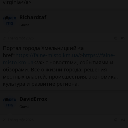
virginia</a>
Richardtaf
Guest
21 Tháng một 2026
#5
Портал города Хмельницкий <a
href=
https://faine-misto.km.ua/
>
https://faine-
misto.km.ua
</a> с новостями, событиями и
обзорами. Всё о жизни города: решения
местных властей, происшествия, экономика,
культура и развитие региона.
DavidErrox
Guest
21 Tháng một 2026
#4