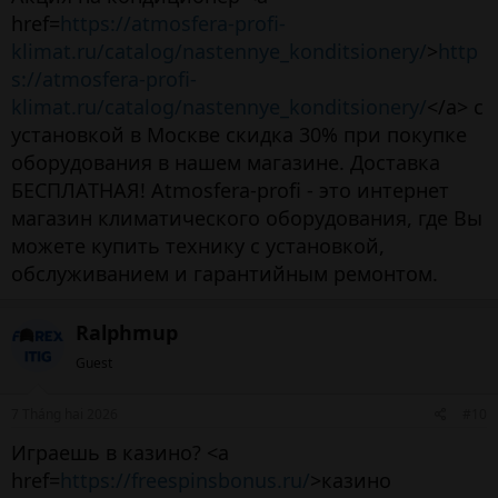
href=
https://atmosfera-profi-
klimat.ru/catalog/nastennye_konditsionery/
>
http
s://atmosfera-profi-
klimat.ru/catalog/nastennye_konditsionery/
</a> с
установкой в Москве скидка 30% при покупке
оборудования в нашем магазине. Доставка
БЕСПЛАТНАЯ! Atmosfera-profi - это интернет
магазин климатического оборудования, где Вы
можете купить технику с установкой,
обслуживанием и гарантийным ремонтом.
Ralphmup
Guest
7 Tháng hai 2026
#10
Играешь в казино? <a
href=
https://freespinsbonus.ru/
>казино