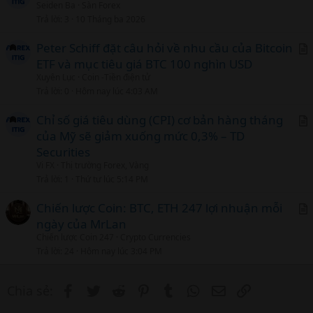
Seiden Ba
Sàn Forex
Trả lời
3
10 Tháng ba 2026
Peter Schiff đặt câu hỏi về nhu cầu của Bitcoin
ETF và mục tiêu giá BTC 100 nghìn USD
r
Xuyên Lục
Coin -Tiền điện tử
t
Trả lời
0
Hôm nay lúc 4:03 AM
i
c
Chỉ số giá tiêu dùng (CPI) cơ bản hàng tháng
l
của Mỹ sẽ giảm xuống mức 0,3% – TD
r
Securities
t
Vi FX
Thị trường Forex, Vàng
i
Trả lời
1
Thứ tư lúc 5:14 PM
c
l
Chiến lược Coin: BTC, ETH 247 lợi nhuận mỗi
ngày của MrLan
r
Chiến lược Coin 247
Crypto Currencies
t
Trả lời
24
Hôm nay lúc 3:04 PM
i
c
Facebook
Twitter
Reddit
Pinterest
Tumblr
WhatsApp
Email
Link
Chia sẻ:
l