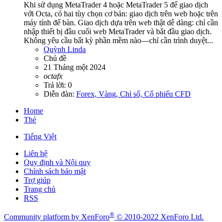
Khi sử dụng MetaTrader 4 hoặc MetaTrader 5 để giao dịch
với Octa, có hai tùy chọn cơ bản: giao dịch trên web hoặc trên
máy tính để bàn. Giao dịch dựa trên web thật dễ dàng: chỉ cần
nhập thiết bị đầu cuối web MetaTrader và bắt đầu giao dịch.
Không yêu cầu bất kỳ phần mềm nào—chỉ cần trình duyệt...
Quỳnh Linda
Chủ đề
21 Tháng một 2024
octafx
Trả lời: 0
Diễn đàn:
Forex, Vàng, Chỉ số, Cổ phiếu CFD
Home
Thẻ
Tiếng Việt
Liên hệ
Quy định và Nội quy
Chính sách bảo mật
Trợ giúp
Trang chủ
RSS
®
Community platform by XenForo
© 2010-2022 XenForo Ltd.