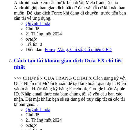
Android hoặc xem các bước bên dưới. MetaTrader 5 cho
Android giúp bạn giao dịch bất cứ đâu và bất cứ khi nào bạn
muốn. Để giao dịch Forex khi đang di chuyển, trước tiên bạn
cần tải về ứng dụng...
Quỳnh Linda
Chủ đề
21 Tháng một 2024
octafx
Trả lời: 0
Diễn đàn:
Forex, Vàng, Chỉ số, Cổ phiếu CFD
Cách tạo tài khoản giao dịch Octa FX chi tiết
nhất
>>> CHUYỂN QUA TRANG OCTAFX Cách đăng ký với
Octa Nhấn nút Mở tài khoản để tạo tài khoản giao dịch. Điền
vào mẫu. Hoặc đăng ký bằng Facebook, Google hoặc Apple
ID. Nhập email thực của bạn: chúng tôi sẽ yêu cầu bạn xác
nhận. Đặt mật khẩu: bạn sẽ sử dụng để truy cập tất cả các tài
khoản giao...
Quỳnh Linda
Chủ đề
21 Tháng một 2024
octafx