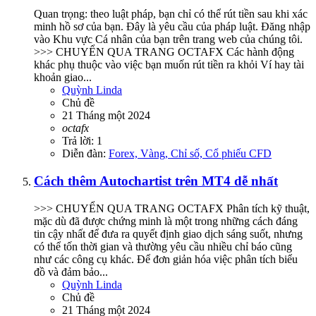
Quan trọng: theo luật pháp, bạn chỉ có thể rút tiền sau khi xác
minh hồ sơ của bạn. Đây là yêu cầu của pháp luật. Đăng nhập
vào Khu vực Cá nhân của bạn trên trang web của chúng tôi.
>>> CHUYỂN QUA TRANG OCTAFX Các hành động
khác phụ thuộc vào việc bạn muốn rút tiền ra khỏi Ví hay tài
khoản giao...
Quỳnh Linda
Chủ đề
21 Tháng một 2024
octafx
Trả lời: 1
Diễn đàn:
Forex, Vàng, Chỉ số, Cổ phiếu CFD
Cách thêm Autochartist trên MT4 dễ nhất
>>> CHUYỂN QUA TRANG OCTAFX Phân tích kỹ thuật,
mặc dù đã được chứng minh là một trong những cách đáng
tin cậy nhất để đưa ra quyết định giao dịch sáng suốt, nhưng
có thể tốn thời gian và thường yêu cầu nhiều chỉ báo cũng
như các công cụ khác. Để đơn giản hóa việc phân tích biểu
đồ và đảm bảo...
Quỳnh Linda
Chủ đề
21 Tháng một 2024