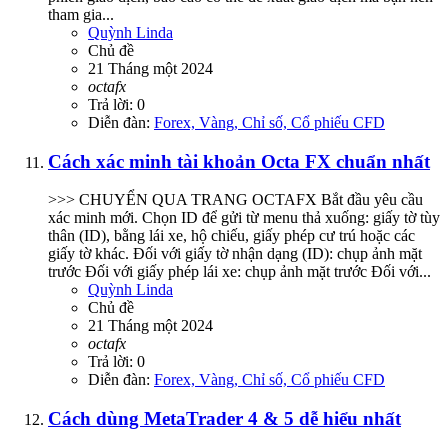
tham gia...
Quỳnh Linda
Chủ đề
21 Tháng một 2024
octafx
Trả lời: 0
Diễn đàn:
Forex, Vàng, Chỉ số, Cổ phiếu CFD
Cách xác minh tài khoản Octa FX chuẩn nhất
>>> CHUYỂN QUA TRANG OCTAFX Bắt đầu yêu cầu
xác minh mới. Chọn ID để gửi từ menu thả xuống: giấy tờ tùy
thân (ID), bằng lái xe, hộ chiếu, giấy phép cư trú hoặc các
giấy tờ khác. Đối với giấy tờ nhận dạng (ID): chụp ảnh mặt
trước Đối với giấy phép lái xe: chụp ảnh mặt trước Đối với...
Quỳnh Linda
Chủ đề
21 Tháng một 2024
octafx
Trả lời: 0
Diễn đàn:
Forex, Vàng, Chỉ số, Cổ phiếu CFD
Cách dùng MetaTrader 4 & 5 dễ hiểu nhất