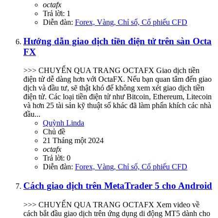
octafx
Trả lời: 1
Diễn đàn:
Forex, Vàng, Chỉ số, Cổ phiếu CFD
Hướng dẫn giao dịch tiền điện tử trên sàn Octa
FX
>>> CHUYỂN QUA TRANG OCTAFX Giao dịch tiền
điện tử dễ dàng hơn với OctaFX. Nếu bạn quan tâm đến giao
dịch và đầu tư, sẽ thật khó để không xem xét giao dịch tiền
điện tử. Các loại tiền điện tử như Bitcoin, Ethereum, Litecoin
và hơn 25 tài sản kỹ thuật số khác đã làm phấn khích các nhà
đầu...
Quỳnh Linda
Chủ đề
21 Tháng một 2024
octafx
Trả lời: 0
Diễn đàn:
Forex, Vàng, Chỉ số, Cổ phiếu CFD
Cách giao dịch trên MetaTrader 5 cho Android
>>> CHUYỂN QUA TRANG OCTAFX Xem video về
cách bắt đầu giao dịch trên ứng dụng di động MT5 dành cho