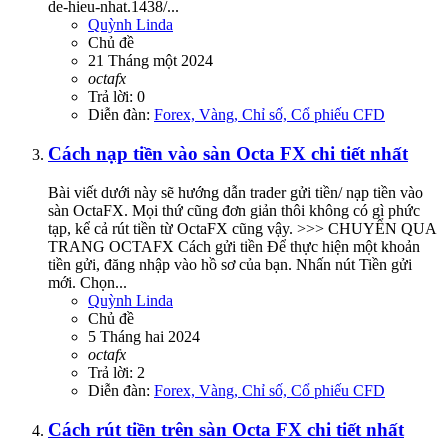
de-hieu-nhat.1438/...
Quỳnh Linda
Chủ đề
21 Tháng một 2024
octafx
Trả lời: 0
Diễn đàn:
Forex, Vàng, Chỉ số, Cổ phiếu CFD
Cách nạp tiền vào sàn Octa FX chi tiết nhất
Bài viết dưới này sẽ hướng dẫn trader gửi tiền/ nạp tiền vào
sàn OctaFX. Mọi thứ cũng đơn giản thôi không có gì phức
tạp, kể cả rút tiền từ OctaFX cũng vậy. >>> CHUYỂN QUA
TRANG OCTAFX Cách gửi tiền Để thực hiện một khoản
tiền gửi, đăng nhập vào hồ sơ của bạn. Nhấn nút Tiền gửi
mới. Chọn...
Quỳnh Linda
Chủ đề
5 Tháng hai 2024
octafx
Trả lời: 2
Diễn đàn:
Forex, Vàng, Chỉ số, Cổ phiếu CFD
Cách rút tiền trên sàn Octa FX chi tiết nhất