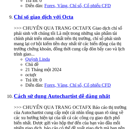
Trả lời: 0
Diễn đàn:
Forex, Vàng, Chỉ số, Cổ phiếu CFD
Chỉ số giao dịch với Octa
>>> CHUYỂN QUA TRANG OCTAFX Giao dịch chỉ số
phái sinh với chúng tôi Là một trong những sản phẩm tài
chính phát triển nhanh nhất trên thị trường, chỉ số phái sinh
mang lại cơ hội kiếm tiền duy nhất từ các biến động của thị
trường chứng khoán, đồng thời cung cấp đòn bẩy cao và lịch
trình giao...
Quỳnh Linda
Chủ đề
21 Tháng một 2024
octafx
Trả lời: 0
Diễn đàn:
Forex, Vàng, Chỉ số, Cổ phiếu CFD
Cách sử dụng Autochartist dễ dàng nhất
>>> CHUYỂN QUA TRANG OCTAFX Báo cáo thị trường
của Autochartist cung cấp một cái nhìn tổng quan rõ ràng về
các xu hướng hiện tại của tất cả các công cụ giao dịch phổ
biến nhất. Được gửi vào hộp thư đến của bạn vào đầu mỗi
phiên giao dịch, báo cáo có thể đề xuất giao dịch mà bạn nên