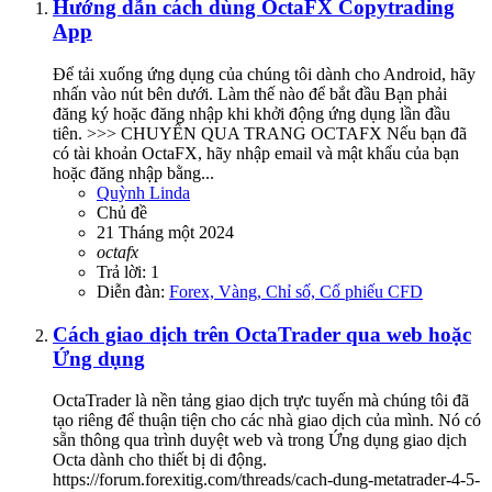
Hướng dẫn cách dùng OctaFX Copytrading
App
Để tải xuống ứng dụng của chúng tôi dành cho Android, hãy
nhấn vào nút bên dưới. Làm thế nào để bắt đầu Bạn phải
đăng ký hoặc đăng nhập khi khởi động ứng dụng lần đầu
tiên. >>> CHUYỂN QUA TRANG OCTAFX Nếu bạn đã
có tài khoản OctaFX, hãy nhập email và mật khẩu của bạn
hoặc đăng nhập bằng...
Quỳnh Linda
Chủ đề
21 Tháng một 2024
octafx
Trả lời: 1
Diễn đàn:
Forex, Vàng, Chỉ số, Cổ phiếu CFD
Cách giao dịch trên OctaTrader qua web hoặc
Ứng dụng
OctaTrader là nền tảng giao dịch trực tuyến mà chúng tôi đã
tạo riêng để thuận tiện cho các nhà giao dịch của mình. Nó có
sẵn thông qua trình duyệt web và trong Ứng dụng giao dịch
Octa dành cho thiết bị di động.
https://forum.forexitig.com/threads/cach-dung-metatrader-4-5-