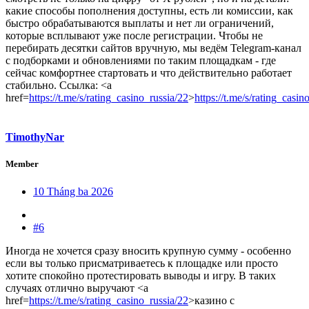
какие способы пополнения доступны, есть ли комиссии, как
быстро обрабатываются выплаты и нет ли ограничений,
которые всплывают уже после регистрации. Чтобы не
перебирать десятки сайтов вручную, мы ведём Telegram-канал
с подборками и обновлениями по таким площадкам - где
сейчас комфортнее стартовать и что действительно работает
стабильно. Ссылка: <a
href=
https://t.me/s/rating_casino_russia/22
>
https://t.me/s/rating_casin
TimothyNar
Member
10 Tháng ba 2026
#6
Иногда не хочется сразу вносить крупную сумму - особенно
если вы только присматриваетесь к площадке или просто
хотите спокойно протестировать выводы и игру. В таких
случаях отлично выручают <a
href=
https://t.me/s/rating_casino_russia/22
>казино с