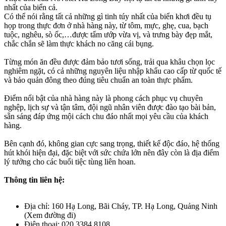
nhất của biển cả.
Có thể nói rằng tất cả những gì tinh túy nhất của biển khơi đều tụ
họp trong thực đơn ở nhà hàng này, từ tôm, mực, ghẹ, cua, bạch
tuộc, nghêu, sò ốc,…được tẩm ướp vừa vị, và trưng bày đẹp mắt,
chắc chắn sẽ làm thực khách no căng cái bụng.
Từng món ăn đều được đảm bảo tươi sống, trải qua khâu chọn lọc
nghiêm ngặt, có cả những nguyên liệu nhập khẩu cao cấp từ quốc tế
và bảo quản đông theo đúng tiêu chuẩn an toàn thực phẩm.
Điểm nổi bật của nhà hàng này là phong cách phục vụ chuyên
nghệp, lịch sự và tận tâm, đội ngũ nhân viên được đào tạo bài bản,
sẵn sáng đáp ứng mội cách chu đáo nhất mọi yêu cầu của khách
hàng.
Bên cạnh đó, không gian cực sang trọng, thiết kế độc đáo, hệ thống
hút khói hiện đại, đặc biệt với sức chứa lớn nên đây còn là địa điểm
lý tưởng cho các buổi tiệc tùng liên hoan.
Thông tin liên hệ:
Địa chỉ: 160 Hạ Long, Bãi Cháy, TP. Hạ Long, Quảng Ninh
(Xem đường đi)
Điện thoại: 020 3384 8108