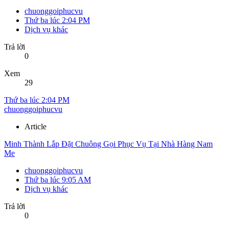
chuonggoiphucvu
Thứ ba lúc 2:04 PM
Dịch vụ khác
Trả lời
0
Xem
29
Thứ ba lúc 2:04 PM
chuonggoiphucvu
Article
Minh Thành Lắp Đặt Chuông Gọi Phục Vụ Tại Nhà Hàng Nam
Me
chuonggoiphucvu
Thứ ba lúc 9:05 AM
Dịch vụ khác
Trả lời
0