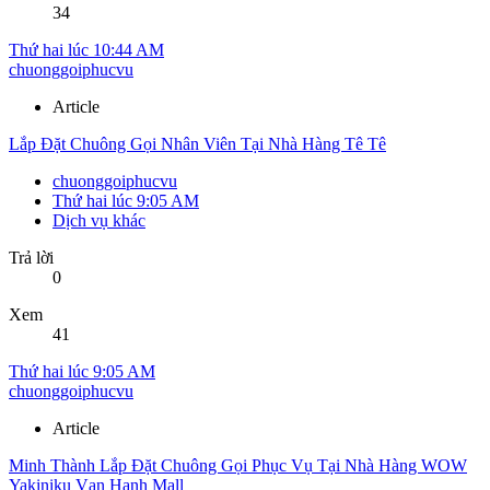
34
Thứ hai lúc 10:44 AM
chuonggoiphucvu
Article
Lắp Đặt Chuông Gọi Nhân Viên Tại Nhà Hàng Tê Tê
chuonggoiphucvu
Thứ hai lúc 9:05 AM
Dịch vụ khác
Trả lời
0
Xem
41
Thứ hai lúc 9:05 AM
chuonggoiphucvu
Article
Minh Thành Lắp Đặt Chuông Gọi Phục Vụ Tại Nhà Hàng WOW
Yakiniku Vạn Hạnh Mall