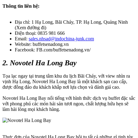
Thông tin liên hệ:
Địa chỉ: 1 Hạ Long, Bãi Cháy, TP. Hạ Long, Quảng Ninh
(Xem đường đi)
Điện thoại: 0835 981 666
Email:
sales.nhsad@indochina-junk.com
Website: buffetsenadong.vn
Facebook: FB.com/buffetsenadong.vn/
2. Novotel Ha Long Bay
Tọa lạc ngay tại trung tâm khu du lịch Bãi Cháy, với view nhìn ra
vịnh Hạ Long, Novotel Ha Long Bay là một khách sạn cao cấp,
được đông đảo du khách khắp nơi lựa chọn và đánh giá cao.
Novotel Ha Long Bay nổi tiếng với hình thức dịch vụ buffet đặc sắc
với phong phú các món hải sản tươi ngon, chất lượng hứa hẹn sẽ
làm hài lòng mọi khách hàng.
Thực đơn của Novotel Ha Long Bay hội tụ tất cả những gì tinh túy