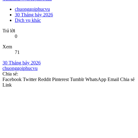
chuonggoiphucvu
30 Tháng bảy 2026
Dịch vụ khác
Trả lời
0
Xem
71
30 Tháng bảy 2026
chuonggoiphucvu
Chia sẻ:
Facebook
Twitter
Reddit
Pinterest
Tumblr
WhatsApp
Email
Chia sẻ
Link