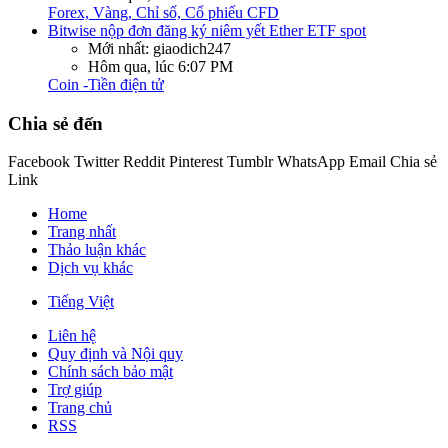
Forex, Vàng, Chỉ số, Cổ phiếu CFD
Bitwise nộp đơn đăng ký niêm yết Ether ETF spot
Mới nhất: giaodich247
Hôm qua, lúc 6:07 PM
Coin -Tiền điện tử
Chia sẻ đến
Facebook
Twitter
Reddit
Pinterest
Tumblr
WhatsApp
Email
Chia sẻ
Link
Home
Trang nhất
Thảo luận khác
Dịch vụ khác
Tiếng Việt
Liên hệ
Quy định và Nội quy
Chính sách bảo mật
Trợ giúp
Trang chủ
RSS