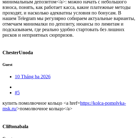
минимальным депозитом</a>: можно начать с небольшого
взноса, понять, как работает касса, какие платежные методы
проходят, и насколько адекватны условия по бонусам. В
нашем Telegram мы регулярно собираем актуальные варианты,
отмечаем минималки по депозиту, нюансы по лимитам и
подсказываем, где реально удобно стартовать без лишних
рисков и неприятных сюрпризов.
ChesterUnoda
Guest
10 Tháng ba 2026
#5
купить помолвочное кольцо <a href=
https://kolca-pomolvka-
msk.ru/
>помолвочное кольцо</a>
Cliftonabala