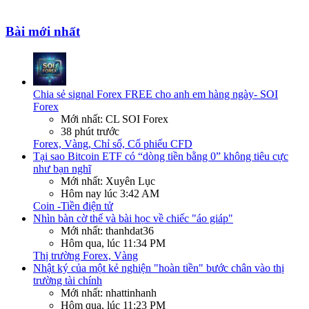
Bài mới nhất
Chia sẻ signal Forex FREE cho anh em hàng ngày- SOI
Forex
Mới nhất: CL SOI Forex
38 phút trước
Forex, Vàng, Chỉ số, Cổ phiếu CFD
Tại sao Bitcoin ETF có “dòng tiền bằng 0” không tiêu cực
như bạn nghĩ
Mới nhất: Xuyên Lục
Hôm nay lúc 3:42 AM
Coin -Tiền điện tử
Nhìn bàn cờ thế và bài học về chiếc "áo giáp"
Mới nhất: thanhdat36
Hôm qua, lúc 11:34 PM
Thị trường Forex, Vàng
Nhật ký của một kẻ nghiện "hoàn tiền" bước chân vào thị
trường tài chính
Mới nhất: nhattinhanh
Hôm qua, lúc 11:23 PM