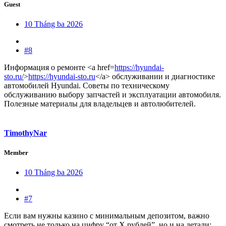
Guest
10 Tháng ba 2026
#8
Информация о ремонте <a href=
https://hyundai-
sto.ru/
>
https://hyundai-sto.ru
</a> обслуживании и диагностике
автомобилей Hyundai. Советы по техническому
обслуживанию выбору запчастей и эксплуатации автомобиля.
Полезные материалы для владельцев и автолюбителей.
TimothyNar
Member
10 Tháng ba 2026
#7
Если вам нужны казино с минимальным депозитом, важно
смотреть не только на цифру “от X рублей”, но и на детали: