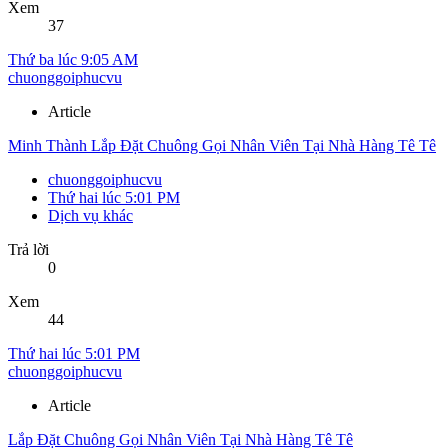
Xem
37
Thứ ba lúc 9:05 AM
chuonggoiphucvu
Article
Minh Thành Lắp Đặt Chuông Gọi Nhân Viên Tại Nhà Hàng Tê Tê
chuonggoiphucvu
Thứ hai lúc 5:01 PM
Dịch vụ khác
Trả lời
0
Xem
44
Thứ hai lúc 5:01 PM
chuonggoiphucvu
Article
Lắp Đặt Chuông Gọi Nhân Viên Tại Nhà Hàng Tê Tê