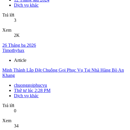
Dịch vụ khác
Trả lời
3
Xem
2K
26 Tháng ba 2026
Timothyhax
Article
Minh Thành Lắp Đặt Chuông Gọi Phục Vụ Tại Nhà Hàng Bò An
Khang
chuonggoiphucvu
Thứ tư lúc 2:28 PM
Dịch vụ khác
Trả lời
0
Xem
34