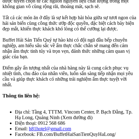
được tuyển chọn từ các nguồn nguyên liệu chất lượng trong một
không gian vô cùng rộng rãi, thoáng mát, sạch sẽ.
Tất cả các món ăn ở đây là sự kết hợp hài hòa giữa sự tươi ngon của
hải sản biển cùng công thức ướp độc quyền, đặc biệt cách bày biện
đẹp mắt, khiến thực khách khó lòng có thể cưỡng lại được.
Buffet Hải Sản Tiến Quý tự hào khi có đội ngũ đầu bếp chuyên
nghiệp, am hiểu sâu sắc về ẩm thực chắc chắn sẽ mang đến cảm
nhận ẩm thực tinh túy và trọn vẹn, đánh thức những cảm quan vị
giác của bạn.
Điểm gây ấn tượng nhất của nhà hàng này là cung cách phục vụ
nhiệt tình, chu đáo của nhân viên, luôn sẵn sàng tiếp nhận mọi yêu
cầu và giúp thực khách có những trải nghiệm ẩm thực tuyệt vời
nhất.
Thông tin liên hệ:
Địa chỉ: Tầng 4, TTTM. Vincom Center, P. Bạch Đằng, Tp.
Hạ Long, Quảng Ninh (Xem đường đi)
Điện thoại: 0912 568 686
Email:
h81hotel@gmail.com
Facebook: FB.com/BuffetHaiSanTienQuyHaLong/