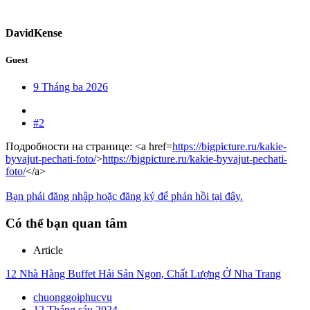
DavidKense
Guest
9 Tháng ba 2026
#2
Подробности на странице: <a href=
https://bigpicture.ru/kakie-
byvajut-pechati-foto/
>
https://bigpicture.ru/kakie-byvajut-pechati-
foto/
</a>
Bạn phải đăng nhập hoặc đăng ký để phản hồi tại đây.
Có thể bạn quan tâm
Article
12 Nhà Hàng Buffet Hải Sản Ngon, Chất Lượng Ở Nha Trang
chuonggoiphucvu
12 Tháng sáu 2024