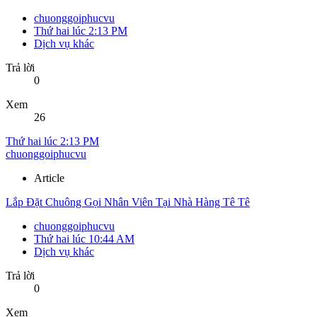
chuonggoiphucvu
Thứ hai lúc 2:13 PM
Dịch vụ khác
Trả lời
0
Xem
26
Thứ hai lúc 2:13 PM
chuonggoiphucvu
Article
Lắp Đặt Chuông Gọi Nhân Viên Tại Nhà Hàng Tê Tê
chuonggoiphucvu
Thứ hai lúc 10:44 AM
Dịch vụ khác
Trả lời
0
Xem