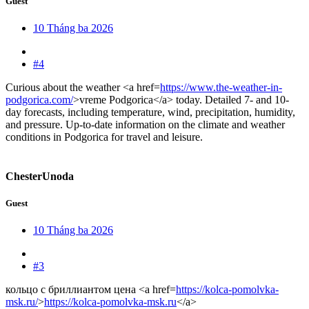
Guest
10 Tháng ba 2026
#4
Curious about the weather <a href=
https://www.the-weather-in-
podgorica.com/
>vreme Podgorica</a> today. Detailed 7- and 10-
day forecasts, including temperature, wind, precipitation, humidity,
and pressure. Up-to-date information on the climate and weather
conditions in Podgorica for travel and leisure.
ChesterUnoda
Guest
10 Tháng ba 2026
#3
кольцо с бриллиантом цена <a href=
https://kolca-pomolvka-
msk.ru/
>
https://kolca-pomolvka-msk.ru
</a>