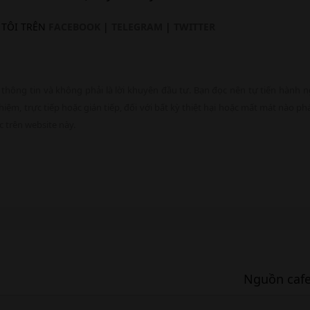
 TÔI TRÊN
FACEBOOK
|
TELEGRAM
|
TWITTER
 thông tin và không phải là lời khuyên đầu tư. Bạn đọc nên tự tiến hành 
iệm, trực tiếp hoặc gián tiếp, đối với bất kỳ thiệt hại hoặc mất mát nào phá
 trên website này.
Nguồn cafeb