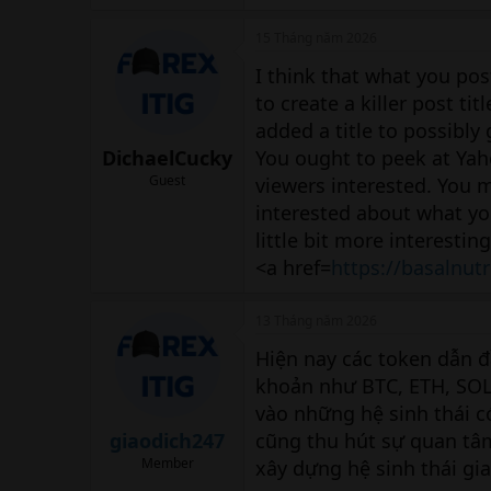
15 Tháng năm 2026
I think that what you pos
to create a killer post tit
added a title to possibly
DichaelCucky
You ought to peek at Yah
Guest
viewers interested. You m
interested about what you
little bit more interesting
<a href=
https://basalnut
13 Tháng năm 2026
Hiện nay các token dẫn 
khoản như BTC, ETH, SOL
vào những hệ sinh thái 
giaodich247
cũng thu hút sự quan tâm
Member
xây dựng hệ sinh thái gi