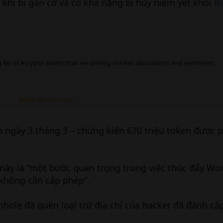
 khi bị gắn cờ và có khả năng bị hủy niêm yết khỏi
B
 list of #crypto assets that are driving market discussions and sentiment:
Nhấn để mở rộng...
ole Token Generation Event (TGE) and a massive #airdrop of over 670 mil
o ngày 3 tháng 3 – chứng kiến 670 triệu token được 
này là “một bước quan trọng trong việc thúc đẩy W
 không cần cấp phép”.
ole đã quên loại trừ địa chỉ của hacker đã đánh cắp