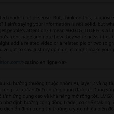
ted made a lot of sense. But, think on this, suppose
le? I ain't saying your information is not solid, but wh
 get people's attention? I mean %BLOG_TITLE% is a lit
oo's front page and note how they write news titles 
ight add a related video or a related pic or two to g
've got to say. Just my opinion, it might make your 
.
rition.com/
>casino en ligne</a>
đầu xu hướng thường thuộc nhóm AI, layer 2 và hạ t
 cùng các dự án DeFi có ứng dụng thực tế. Dòng vốn
có tính ứng dụng cao và khả năng mở rộng tốt. LMGX
 nhờ định hướng cộng đồng trader, cơ chế staking l
ao dịch ổn định trong thị trường crypto nhiều biến đ