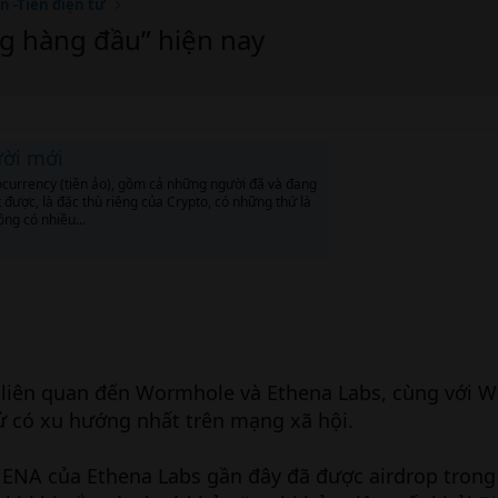
n -Tiền điện tử
g hàng đầu” hiện nay
ười mới
tocurrency (tiền ảo), gồm cả những người đã và đang
được, là đặc thù riêng của Crypto, có những thứ là
ông có nhiều...
c liên quan đến Wormhole và Ethena Labs, cùng với 
tử có xu hướng nhất trên mạng xã hội.
ENA của Ethena Labs gần đây đã được airdrop trong