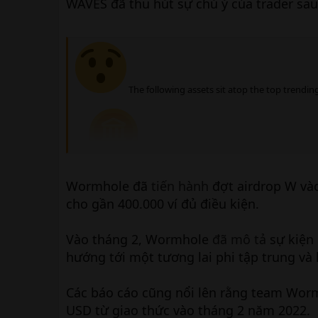
WAVES đã thu hút sự chú ý của trader sau
The following assets sit atop the top trending
1⃣
@wormhole $W: Trending due to the Wormh
scheduled for today.… pic.twitter.com/2BP1DUOXsZ
Wormhole đã
tiến hành
đợt airdrop W và
— Santiment (@santimentfeed) April 3, 2024
cho gần 400.000 ví đủ điều kiện.
Vào tháng 2, Wormhole
đã mô tả
sự kiện 
hướng tới một tương lai phi tập trung và
Các báo cáo cũng nổi lên rằng team Wormh
USD từ giao thức vào tháng 2 năm 2022.