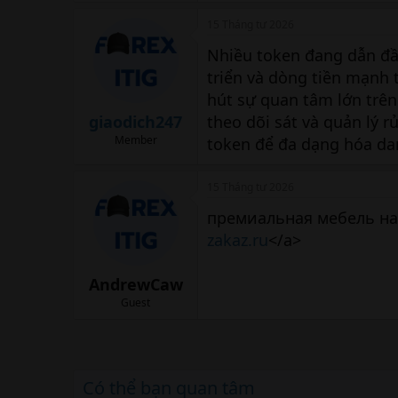
15 Tháng tư 2026
Nhiều token đang dẫn đầ
triển và dòng tiền mạnh t
hút sự quan tâm lớn trên
giaodich247
theo dõi sát và quản lý 
Member
token để đa dạng hóa d
15 Tháng tư 2026
премиальная мебель на 
zakaz.ru
</a>
AndrewCaw
Guest
Có thể bạn quan tâm