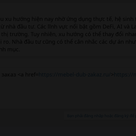
u xu hướng hiện nay nhờ ứng dụng thực tế, hệ sinh 
ừ nhà đầu tư. Các lĩnh vực nổi bật gồm DeFi, AI và La
 thị trường. Tuy nhiên, xu hướng có thể thay đổi nha
rủi ro. Nhà đầu tư cũng có thể cân nhắc các dự án nh
anh mục.
заказ <a href=
https://mebel-dub-zakaz.ru/
>
https://
Bạn phải đăng nhập hoặc đăng ký để p