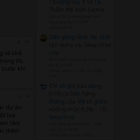
Chuông Gọi Y Tá Tại
Thẩm Mỹ Viện Lamia
Mới nhất: chuonggoiphucvu
Hôm nay lúc 2:13 PM
Dịch vụ khác
Dân gồng lệnh dài nhớ
#7
tận dụng cái Swap-Free
này
g và khả
Mới nhất: nhatdang
Hôm nay
rong thị
lúc 12:05 AM
 trước khi
Forex, Vàng, Chỉ số, Cổ phiếu
CFD
Chỉ số giá tiêu dùng
(CPI) cơ bản hàng
#6
tháng của Mỹ sẽ giảm
ác dự án
xuống mức 0,3% – TD
ột lựa
Securities
quan tâm
Mới nhất: giaodich247
Hôm
qua, lúc 5:14 PM
ắc thêm
Thị trường Forex, Vàng