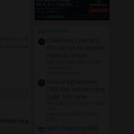
Bài mới nhất
nghiên cứu trước
Chiến lược Coin: BTC,
t sinh liên quan
ETH 247 lợi nhuận mỗi
ngày của MrLan
Mới nhất: Chiến lược Coin 247
14 phút trước
Crypto Currencies
Chia sẻ signal Forex
FREE cho anh em hàng
ngày- SOI Forex
Mới nhất: CL SOI Forex
14 phút
trước
Forex, Vàng, Chỉ số, Cổ phiếu
CFD
itcoin.org​
Minh Thành Lắp Đặt