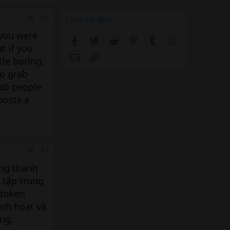
#5
Chia sẻ đến
 you were
Facebook
Twitter
Reddit
Pinterest
Tumblr
WhatsApp
at if you
Email
Link
tle boring.
to grab
rab people
posts a
#4
ầng thanh
 tập trung
 token
inh hoạt và
ộng.