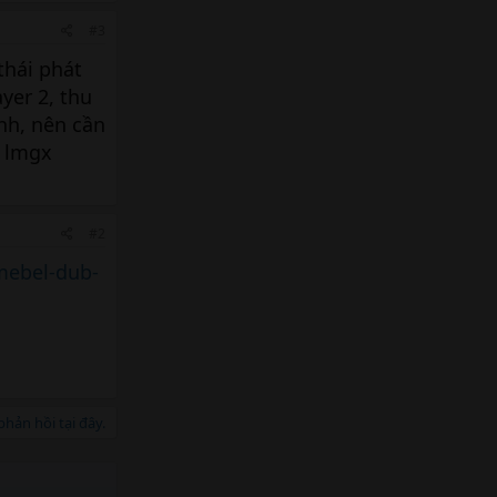
#3
thái phát
yer 2, thu
nh, nên cần
ư lmgx
#2
mebel-dub-
hản hồi tại đây.