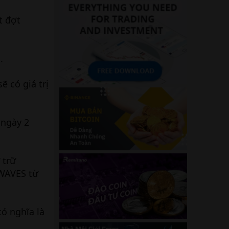
t đợt
.
 có giá trị
 ngày 2
 trữ
 WAVES từ
ó nghĩa là