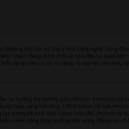
m
1
ay thường thu hút sự chú ý nhờ công nghệ, cộng đồn
LMGX token đang được một số nhà đầu tư quan tâm t
 mỗi dự án đều có rủi ro riêng, vì vậy nên tìm hiểu kỹ
đầu xu hướng thị trường gồm Bitcoin, Ethereum và c
 dụng ngày càng mở rộng. LMGX token nổi bật như m
tạo trong hệ sinh thái crypto hiện đại, thu hút sự 
 kiếm tiềm năng tăng trưởng bền vững. đáng cân nh