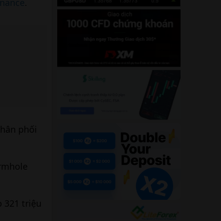
inance
.
lion #tokens
phân phối
ormhole
 321 triệu