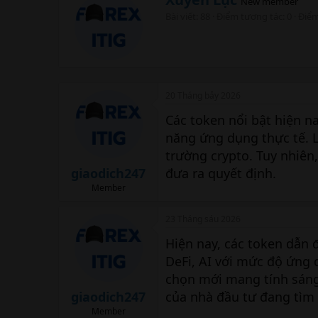
New member
r
Bài viết
88
Điểm tương tác
0
Điể
i
t
t
e
n
b
20 Tháng bảy 2026
y
Các token nổi bật hiện n
năng ứng dụng thực tế. 
trường crypto. Tuy nhiên,
giaodich247
đưa ra quyết định.
Member
23 Tháng sáu 2026
Hiện nay, các token dẫn 
DeFi, AI với mức độ ứng
chọn mới mang tính sáng 
giaodich247
của nhà đầu tư đang tìm
Member