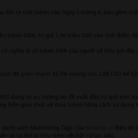
u khi ra mắt token vào ngày 2 tháng 4, bao gồm mộ
u token ENA, trị giá 1,96 triệu USD vào thời điểm đó
có nghĩa là số token ENA của người sở hữu giờ đây sẽ
tocol đã
giảm mạnh
32,5% xuống còn 2,88 USD kể từ
VES đang có xu hướng do đề xuất đầu tư quỹ kho dự
ứng kiến giao thức sẽ mua token bằng cách sử dụng
 danh sách Monitoring Tags của
Binance
— điều đó c
ẩn và có thể bị hủy niêm yết bất cứ lúc nào.