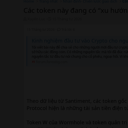
Home
Trang nhất
Nhận định- Chiến lược giao dịch
Coi
Các token này đang có “xu hướn
T
N
Xuyên Lục
15 Tháng tư 2026
h
g
r
à
15 Tháng tư 2026
Trả lời: 6
e
y
a
b
Kinh nghiệm đầu tư vào Crypto cho ng
d
ắ
Tôi viết bài này để chia sẻ cho những người mới đầu tư cryp
s
t
sở hữu các đồng coin. Có những nguyên tắc mà tôi đã đúc rút 
t
đ
nguyên tắc từ đầu tư nói chung cho cổ phiếu, ngoại hối. Vì kh
a
ầ
forum.forexitig.com
r
u
t
e
r
Theo
dữ liệu từ Santiment, các token gố
Protocol hiện là những tài sản tiền điện 
Token W của Wormhole và token quản trị 