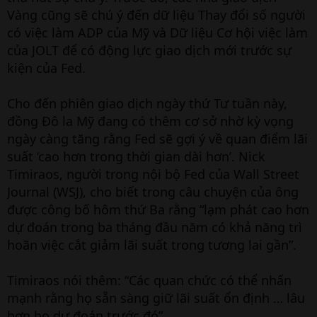
Vàng cũng sẽ chú ý đến dữ liệu Thay đổi số người
có việc làm ADP của Mỹ và Dữ liệu Cơ hội việc làm
của JOLT để có động lực giao dịch mới trước sự
kiện của Fed.
Cho đến phiên giao dịch ngày thứ Tư tuần này,
đồng Đô la Mỹ đang có thêm cơ sở nhờ kỳ vọng
ngày càng tăng rằng Fed sẽ gợi ý về quan điểm lãi
suất ‘cao hơn trong thời gian dài hơn’. Nick
Timiraos, người trong nội bộ Fed của Wall Street
Journal (WSJ), cho biết trong câu chuyện của ông
được công bố hôm thứ Ba rằng “lạm phát cao hơn
dự đoán trong ba tháng đầu năm có khả năng trì
hoãn việc cắt giảm lãi suất trong tương lai gần”.
Timiraos nói thêm: “Các quan chức có thể nhấn
mạnh rằng họ sẵn sàng giữ lãi suất ổn định … lâu
hơn họ dự đoán trước đó”.