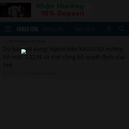
Đăng nhập
Tạo tài khoản
Thị trường Forex, Vàng
Dự báo giá vàng: Người bán XAU/USD hướng
tới mức 2.223$ và chờ công bố quyết định của
Fed
T
N
Vi FX
10 Tháng năm 2026
h
g
r
à
e
y
a
b
d
ắ
s
t
t
đ
a
ầ
r
u
t