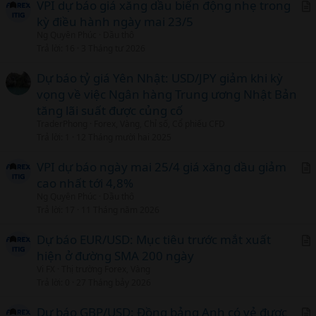
c
VPI dự báo giá xăng dầu biến động nhẹ trong
l
kỳ điều hành ngày mai 23/5
r
Ng Quyên Phúc
Dầu thô
t
Trả lời
16
3 Tháng tư 2026
i
c
Dự báo tỷ giá Yên Nhật: USD/JPY giảm khi kỳ
l
vọng về việc Ngân hàng Trung ương Nhật Bản
tăng lãi suất được củng cố
TraderPhong
Forex, Vàng, Chỉ số, Cổ phiếu CFD
Trả lời
1
12 Tháng mười hai 2025
VPI dự báo ngày mai 25/4 giá xăng dầu giảm
cao nhất tới 4,8%
r
Ng Quyên Phúc
Dầu thô
t
Trả lời
17
11 Tháng năm 2026
i
c
Dự báo EUR/USD: Mục tiêu trước mắt xuất
l
hiện ở đường SMA 200 ngày
r
Vi FX
Thị trường Forex, Vàng
t
Trả lời
0
27 Tháng bảy 2026
i
c
Dự báo GBP/USD: Đồng bảng Anh có vẻ được