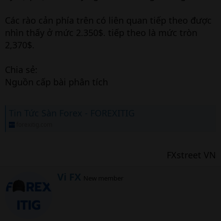
Các rào cản phía trên có liên quan tiếp theo được
nhìn thấy ở mức 2.350$. tiếp theo là mức tròn
2,370$.
Chia sẻ:
Nguồn cấp bài phân tích
Tin Tức Sàn Forex - FOREXITIG
forexitig.com
FXstreet VN​
W
Vi FX
New member
r
i
t
t
e