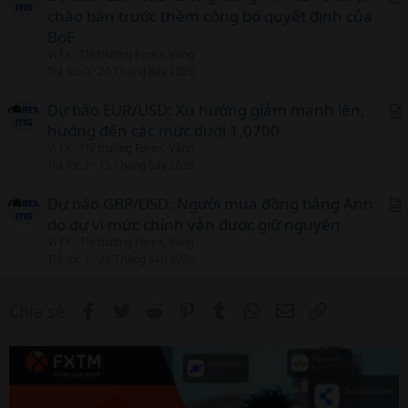
l
chào bán trước thềm công bố quyết định của
r
BoE
t
Vi FX
Thị trường Forex, Vàng
i
Trả lời
0
20 Tháng bảy 2026
c
l
Dự báo EUR/USD: Xu hướng giảm mạnh lên,
hướng đến các mức dưới 1,0700
r
Vi FX
Thị trường Forex, Vàng
t
Trả lời
2
15 Tháng bảy 2026
i
c
Dự báo GBP/USD: Người mua đồng bảng Anh
l
do dự vì mức chính vẫn được giữ nguyên
r
Vi FX
Thị trường Forex, Vàng
t
Trả lời
1
29 Tháng sáu 2026
i
c
Facebook
Twitter
Reddit
Pinterest
Tumblr
WhatsApp
Email
Link
Chia sẻ:
l