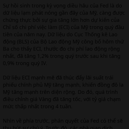
Sự hồi sinh trong kỳ vọng diều hâu của Fed là do
dữ liệu lạm phát nóng gần đây của Mỹ, càng được
chứng thực bởi sự gia tăng lớn hơn dự kiến của
Chỉ số chi phí việc làm (ECI) của Mỹ trong quý đầu
tiên của năm nay. Dữ liệu do Cục Thống kê Lao
động (BLS) của Bộ Lao động Mỹ công bố hôm thứ
Ba cho thấy ECI, thước đo chi phí lao động rộng
nhất, đã tăng 1,2% trong quý trước sau khi tăng
0,9% trong quý IV.
Dữ liệu ECI mạnh mẽ đã thúc đẩy lãi suất trái
phiếu chính phủ Mỹ tăng mạnh, khiến đồng đô la
Mỹ tăng mạnh trên diện rộng. Do đó, quá trình
điều chỉnh giá Vàng đã tăng tốc, với tỷ giá chạm
mức thấp nhất trong 4 tuần.
Nhìn về phía trước, phán quyết của Fed có thể sẽ
thu hút sự chú ý. Trước đó, các nhà giao dịch