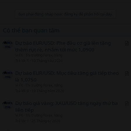
n
b
Bạn phải đăng nhập hoặc đăng ký để phản hồi tại đây.
y
Có thể bạn quan tâm
Dự báo EUR/USD: Phe đầu cơ giá lên tăng
thêm rụt rè, nhắm tới mức 1,0900
r
Vi FX
Thị trường Forex, Vàng
t
Trả lời
1
10 Tháng sáu 2026
i
c
Dự báo EUR/USD: Mục tiêu tăng giá tiếp theo
l
là 1,0750
r
Vi FX
Thị trường Forex, Vàng
t
Trả lời
0
19 Tháng năm 2026
i
c
Dự báo giá vàng: XAU/USD tăng ngày thứ ba
l
liên tiếp
r
Vi FX
Thị trường Forex, Vàng
t
Trả lời
1
25 Tháng tư 2026
i