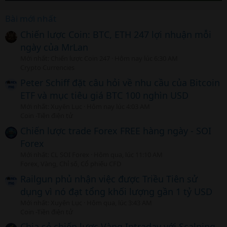
Bài mới nhất
Chiến lược Coin: BTC, ETH 247 lợi nhuận mỗi
ngày của MrLan
Mới nhất: Chiến lược Coin 247
Hôm nay lúc 6:30 AM
Crypto Currencies
Peter Schiff đặt câu hỏi về nhu cầu của Bitcoin
ETF và mục tiêu giá BTC 100 nghìn USD
Mới nhất: Xuyên Lục
Hôm nay lúc 4:03 AM
Coin -Tiền điện tử
Chiến lược trade Forex FREE hàng ngày - SOI
Forex
Mới nhất: CL SOI Forex
Hôm qua, lúc 11:10 AM
Forex, Vàng, Chỉ số, Cổ phiếu CFD
Railgun phủ nhận việc được Triều Tiên sử
dụng vì nó đạt tổng khối lượng gần 1 tỷ USD
Mới nhất: Xuyên Lục
Hôm qua, lúc 3:43 AM
Coin -Tiền điện tử
Chia sẻ chiến lược Vàng Intraday với Scalping