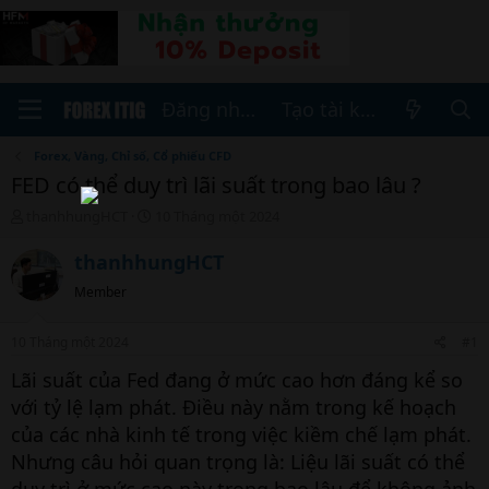
Đăng nhập
Tạo tài khoản
Forex, Vàng, Chỉ số, Cổ phiếu CFD
FED có thể duy trì lãi suất trong bao lâu ?
T
N
thanhhungHCT
10 Tháng một 2024
h
g
r
à
thanhhungHCT
e
y
Member
a
b
d
ắ
s
t
10 Tháng một 2024
#1
t
đ
a
ầ
Lãi suất của Fed đang ở mức cao hơn đáng kể so
r
u
với tỷ lệ lạm phát. Điều này nằm trong kế hoạch
t
của các nhà kinh tế trong việc kiềm chế lạm phát.
e
r
Nhưng câu hỏi quan trọng là: Liệu lãi suất có thể