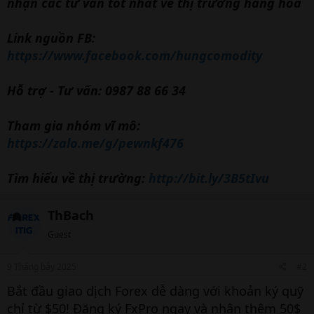
nhận các tư vấn tốt nhất về thị trường hàng hoá
Link nguồn FB:
https://www.facebook.com/hungcomodity
Hỗ trợ - Tư vấn: 0987 88 66 34
Tham gia nhóm vĩ mô:
https://zalo.me/g/pewnkf476
Tìm hiểu về thị trường:
http://bit.ly/3B5tIvu
ThBach
Guest
9 Tháng bảy 2025
#2
Bắt đầu giao dịch Forex dễ dàng với khoản ký quỹ
chỉ từ $50! Đăng ký FxPro ngay và nhận thêm 50$