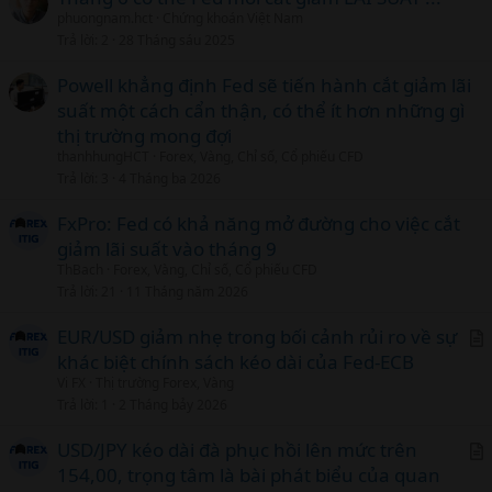
phuongnam.hct
Chứng khoán Việt Nam
Trả lời
2
28 Tháng sáu 2025
Powell khẳng định Fed sẽ tiến hành cắt giảm lãi
suất một cách cẩn thận, có thể ít hơn những gì
thị trường mong đợi
thanhhungHCT
Forex, Vàng, Chỉ số, Cổ phiếu CFD
Trả lời
3
4 Tháng ba 2026
FxPro: Fed có khả năng mở đường cho việc cắt
giảm lãi suất vào tháng 9
ThBach
Forex, Vàng, Chỉ số, Cổ phiếu CFD
Trả lời
21
11 Tháng năm 2026
EUR/USD giảm nhẹ trong bối cảnh rủi ro về sự
khác biệt chính sách kéo dài của Fed-ECB
r
Vi FX
Thị trường Forex, Vàng
t
Trả lời
1
2 Tháng bảy 2026
i
c
USD/JPY kéo dài đà phục hồi lên mức trên
l
154,00, trọng tâm là bài phát biểu của quan
r