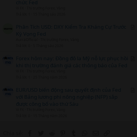
chức Fed
t
Vi FX
Thị trường Forex, Vàng
i
Trả lời
1
15 Tháng sáu 2026
c
l
Phân Tích USD: DXY Kiểm Tra Kháng Cự Trước
Kỳ Vọng Fed
r
AurraOfficial
Thị trường Forex, Vàng
t
Trả lời
0
5 Tháng sáu 2026
i
c
Forex hôm nay: Đồng đô la Mỹ nỗ lực phục hồi
l
khi thị trường đánh giá các thông báo của Fed
r
Vi FX
Thị trường Forex, Vàng
t
Trả lời
1
25 Tháng năm 2026
i
c
EUR/USD biến động sau quyết định của Fed
l
với Bảng lương phi nông nghiệp (NFP) sắp
r
được công bố vào thứ Sáu
t
Vi FX
Thị trường Forex, Vàng
i
Trả lời
0
15 Tháng năm 2026
c
l
Facebook
Twitter
Reddit
Pinterest
Tumblr
WhatsApp
Email
Link
Chia sẻ: