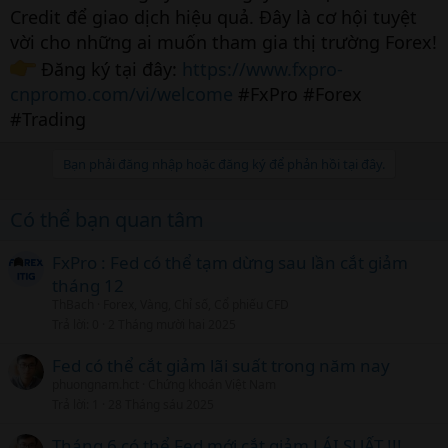
Credit để giao dịch hiệu quả. Đây là cơ hội tuyệt
vời cho những ai muốn tham gia thị trường Forex!
Đăng ký tại đây:
https://www.fxpro-
cnpromo.com/vi/welcome
#FxPro #Forex
#Trading
Bạn phải đăng nhập hoặc đăng ký để phản hồi tại đây.
Có thể bạn quan tâm
FxPro : Fed có thể tạm dừng sau lần cắt giảm
tháng 12
ThBach
Forex, Vàng, Chỉ số, Cổ phiếu CFD
Trả lời
0
2 Tháng mười hai 2025
Fed có thể cắt giảm lãi suất trong năm nay
phuongnam.hct
Chứng khoán Việt Nam
Trả lời
1
28 Tháng sáu 2025
Tháng 6 có thể Fed mới cắt giảm LÁI SUẤT !!!