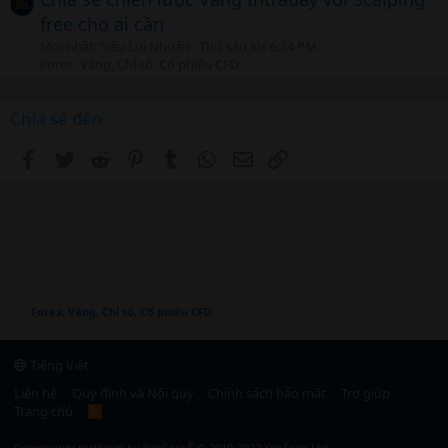
free cho ai cần
Mới nhất: Siêu Lợi Nhuận
Thứ sáu lúc 6:34 PM
Forex, Vàng, Chỉ số, Cổ phiếu CFD
Chia sẻ đến
Facebook
Twitter
Reddit
Pinterest
Tumblr
WhatsApp
Email
Link
Forex, Vàng, Chỉ số, Cổ phiếu CFD
Tiếng Việt
Liên hệ
Quy định và Nội quy
Chính sách bảo mật
Trợ giúp
Trang chủ
R
S
S
®
Community platform by XenForo
© 2010-2022 XenForo Ltd.