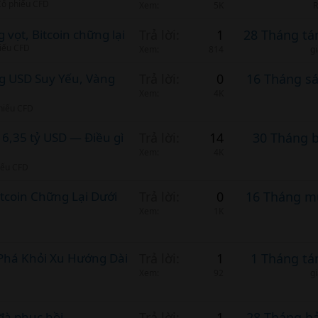
 Cổ phiếu CFD
Xem
5K
R
 vọt, Bitcoin chững lại
Trả lời
1
28 Tháng tá
hiếu CFD
Xem
814
g
ng USD Suy Yếu, Vàng
Trả lời
0
16 Tháng s
Xem
4K
phiếu CFD
 6,35 tỷ USD — Điều gì
Trả lời
14
30 Tháng 
Xem
4K
hiếu CFD
itcoin Chững Lại Dưới
Trả lời
0
16 Tháng m
Xem
1K
t Phá Khỏi Xu Hướng Dài
Trả lời
1
1 Tháng tá
Xem
92
g
đà phục hồi
Trả lời
1
28 Tháng b