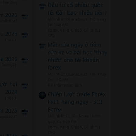
ichardBug
Đầu tư cổ phiếu quốc
tế, Cần bao nhiêu tiền?
m 2025
Mới nhất: OLaneDiuct
Hôm nay
iaodich247
lúc 1:48 AM
Forex, Vàng, Chỉ số, Cổ phiếu
áu 2025
CFD
ThBach
Mất nửa ngày ở tiệm
sửa xe và bài học "thay
ba 2026
nhớt" cho tài khoản
RandyTip
forex
Mới nhất: OLaneDiuct
Hôm nay
lúc 1:19 AM
ười hai
Hệ thống giao dịch
2024
Chiến lược trade Forex
ThBach
FREE hàng ngày - SOI
Forex
m 2026
Mới nhất: CL SOI Forex
Hôm
iaodich247
qua, lúc 9:26 PM
Forex, Vàng, Chỉ số, Cổ phiếu
CFD
ảy 2026