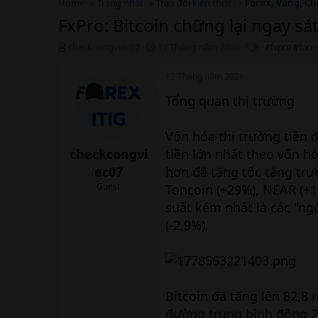
Home
Trang nhất
Trao đổi kiến thức
Forex, Vàng, Ch
FxPro: Bitcoin chững lại ngay s
T
N
T
checkcongviec07
12 Tháng năm 2026
#fxpro #fore
h
g
h
r
à
ẻ
12 Tháng năm 2026
e
y
a
b
Tổng quan thị trường
d
ắ
s
t
Vốn hóa thị trường tiền 
t
đ
a
ầ
checkcongvi
tiền lớn nhất theo vốn h
r
u
ec07
hơn đã tăng tốc tăng trư
t
e
Guest
Toncoin (+29%), NEAR (+1
r
suất kém nhất là các "ngô
(-2,9%).
Bitcoin đã tăng lên 82,8
đường trung bình động 2