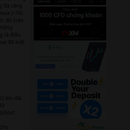
ng đà tăng
mua (>70)
ớc đó (vào
những
g là điều
ua đã kiệt
es) âm dài
33
(short
 cho