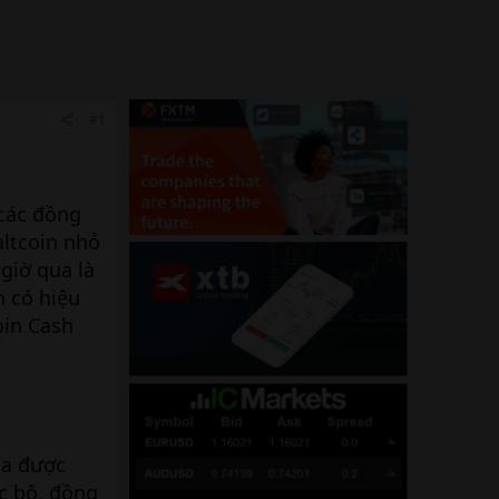
#1
 các đồng
altcoin nhỏ
giờ qua là
n có hiệu
oin Cash
ua được
c bộ, đồng