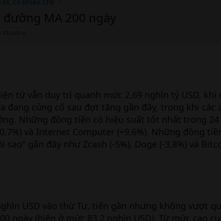
ỉ số, Cổ phiếu CFD
át đường MA 200 ngày
x #trading
điện tử vẫn duy trì quanh mức 2,69 nghìn tỷ USD, khi
óa đang củng cố sau đợt tăng gần đây, trong khi các 
ởng. Những đồng tiền có hiệu suất tốt nhất trong 24 
0,7%) và Internet Computer (+9,6%). Những đồng tiề
i sao" gần đây như Zcash (-5%), Doge (-3,8%) và Bitc
 nghìn USD vào thứ Tư, tiến gần nhưng không vượt q
00 ngày (hiện ở mức 83,2 nghìn USD). Từ mức cao cụ