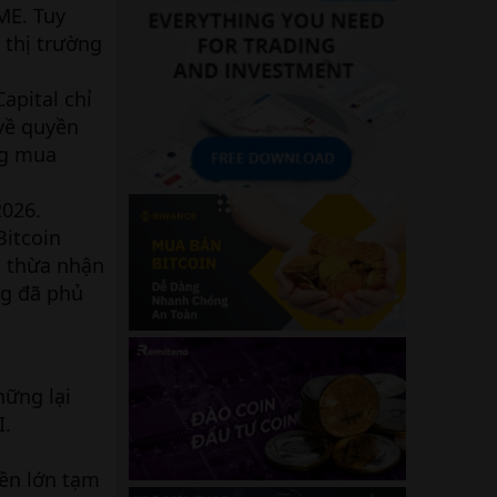
ME. Tuy
 thị trường
apital chỉ
về quyền
ng mua
2026.
Bitcoin
, thừa nhận
ng đã phủ
hững lại
I.
iền lớn tạm