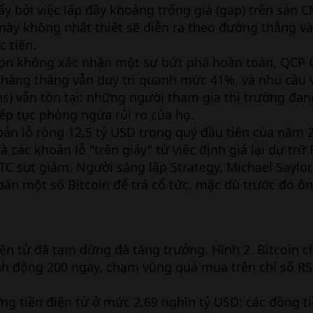
ẩy bởi việc lấp đầy khoảng trống giá (gap) trên sàn C
này không nhất thiết sẽ diễn ra theo đường thẳng và
c tiên.
ọn không xác nhận một sự bứt phá hoàn toàn, QCP C
 hàng tháng vẫn duy trì quanh mức 41%, và nhu cầu 
ns) vẫn tồn tại: những người tham gia thị trường đa
ếp tục phòng ngừa rủi ro của họ.
oản lỗ ròng 12,5 tỷ USD trong quý đầu tiên của năm 
 các khoản lỗ "trên giấy" từ việc định giá lại dự trữ 
TC sụt giảm. Người sáng lập Strategy, Michael Saylor
bán một số Bitcoin để trả cổ tức, mặc dù trước đó ô
iện tử đã tạm dừng đà tăng trưởng. Hình 2. Bitcoin c
nh động 200 ngày, chạm vùng quá mua trên chỉ số RS
ờng tiền điện tử ở mức 2,69 nghìn tỷ USD: các đồng t