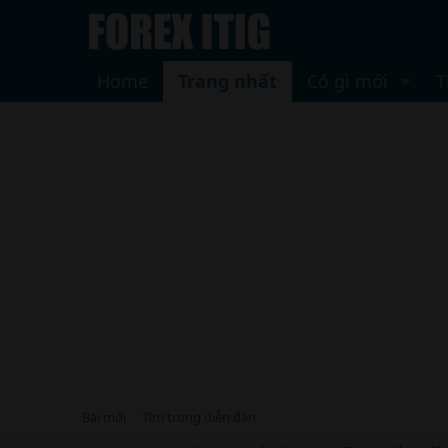
Home
Trang nhất
Có gì mới
T
Bài mới
Tìm trong diễn đàn