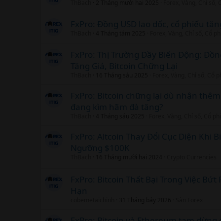
ThBach
2 Tháng mười hai 2025
Forex, Vàng, Chỉ số,
FxPro: Đồng USD lao dốc, cổ phiếu tăng
ThBach
4 Tháng tám 2025
Forex, Vàng, Chỉ số, Cổ p
FxPro: Thị Trường Đầy Biến Động: Đồ
Tăng Giá, Bitcoin Chững Lại
ThBach
16 Tháng sáu 2025
Forex, Vàng, Chỉ số, Cổ 
FxPro: Bitcoin chững lại dù nhận thêm
đang kìm hãm đà tăng?
ThBach
4 Tháng sáu 2025
Forex, Vàng, Chỉ số, Cổ p
FxPro: Altcoin Thay Đổi Cục Diện Khi B
Ngưỡng $100K
ThBach
16 Tháng mười hai 2024
Crypto Currencies
FxPro: Bitcoin Thất Bại Trong Việc Bứ
Hạn
cobemetaichinh
31 Tháng bảy 2026
Sàn Forex
FxPro: Bitcoin và Ethereum tạm dừng 