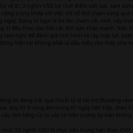
lùi về 81,3 nghìn USD tại thời điểm viết bài, tạm dừ
cũng trùng khớp với việc chỉ số RSI chạm vùng quá 
g ngày. Đáng lo ngại là ba lần chạm các mức này trư
ng 1) đều theo sau bởi các đợt bán tháo mạnh. Việc 
g tạm nghỉ để đánh giá tình hình và tập hợp lực lượn
 dừng hiện tại không phải là dấu hiệu cho thấy phe m
ơng lai đang trải qua chuỗi tỷ lệ tài trợ (funding rat
a: duy trì ở vùng âm trong 67 ngày liên tiếp, theo K
 này làm tăng rủi ro xảy ra hiện tượng ép bán khống 
 mức 93 nghìn USD là mục tiêu trung hạn then chốt