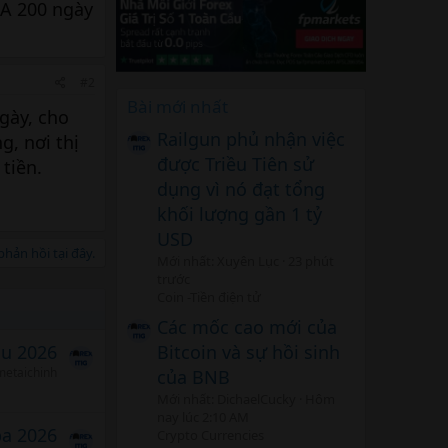
MA 200 ngày
#2
Bài mới nhất
gày, cho
Railgun phủ nhận việc
, nơi thị
được Triều Tiên sử
tiền.
dụng vì nó đạt tổng
khối lượng gần 1 tỷ
USD
hản hồi tại đây.
Mới nhất: Xuyên Lục
23 phút
trước
Coin -Tiền điện tử
Các mốc cao mới của
Bitcoin và sự hồi sinh
áu 2026
etaichinh
của BNB
Mới nhất: DichaelCucky
Hôm
nay lúc 2:10 AM
ba 2026
Crypto Currencies