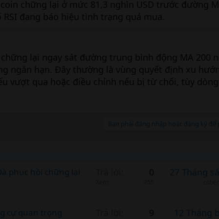
Bitcoin chững lại ở mức 81,3 nghìn USD trước đường 
số RSI đang báo hiệu tình trạng quá mua.
 chững lại ngay sát đường trung bình động MA 200 n
ng ngắn hạn. Đây thường là vùng quyết định xu hướng
u vượt qua hoặc điều chỉnh nếu bị từ chối, tùy dòng 
Bạn phải đăng nhập hoặc đăng ký để p
Đà phục hồi chững lại
Trả lời
0
27 Tháng s
Xem
255
cobem
ng cự quan trọng
Trả lời
9
12 Tháng 