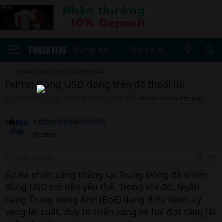
Đăng nhập
Tạo tài khoản
Forex, Vàng, Chỉ số, Cổ phiếu CFD
FxPro: Đồng USD đang trên đà thoái lui
T
N
T
cobemetaichinh
23 Tháng tư 2026
#fxpro #forex #trading
h
g
h
r
à
ẻ
cobemetaichinh
e
y
a
b
Member
d
ắ
s
t
23 Tháng tư 2026
#1
t
đ
a
ầ
Sự hạ nhiệt căng thẳng tại Trung Đông đã khiến
r
u
đồng USD trở nên yếu thế. Trong khi đó, Ngân
t
e
hàng Trung ương Anh (BoE) đang điều hành kỳ
r
vọng lãi suất, duy trì triển vọng về hai đợt tăng lãi