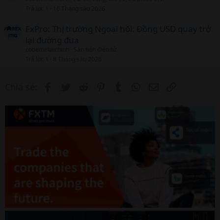
Trả lời
1
16 Tháng sáu 2026
FxPro: Thị trường Ngoại hối: Đồng USD quay trở
lại đường đua
cobemetaichinh
Sàn tiền điện tử
Trả lời
1
8 Tháng sáu 2026
Facebook
Twitter
Reddit
Pinterest
Tumblr
WhatsApp
Email
Link
Chia sẻ: