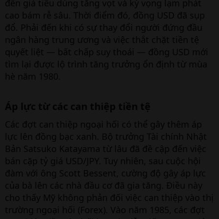
đến giá tiêu dùng tăng vọt và kỳ vọng lạm phát
cao bám rễ sâu. Thời điểm đó, đồng USD đã sụp
đổ. Phải đến khi có sự thay đổi người đứng đầu
ngân hàng trung ương và việc thắt chặt tiền tệ
quyết liệt — bất chấp suy thoái — đồng USD mới
tìm lại được lộ trình tăng trưởng ổn định từ mùa
hè năm 1980.
Áp lực từ các can thiệp tiền tệ​
Các đợt can thiệp ngoại hối có thể gây thêm áp
lực lên đồng bạc xanh. Bộ trưởng Tài chính Nhật
Bản Satsuko Katayama từ lâu đã đề cập đến việc
bán cặp tỷ giá USD/JPY. Tuy nhiên, sau cuộc hội
đàm với ông Scott Bessent, cường độ gây áp lực
của bà lên các nhà đầu cơ đã gia tăng. Điều này
cho thấy Mỹ không phản đối việc can thiệp vào thị
trường ngoại hối (Forex). Vào năm 1985, các đợt