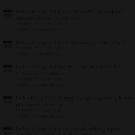
FxPro: Đồng USD: Liệu CPI và Warsh sẽ quyết
định tất cả trong tuần này?
cobemetaichinh
Sàn Forex
Trả lời
0
14 Tháng bảy 2026
FxPro: Đồng USD: Liệu xu hướng đã bị phá vỡ?
cobemetaichinh
Sàn Forex
Trả lời
1
6 Tháng bảy 2026
FxPro: Đồng USD Thể Hiện Sức Mạnh Vượt Trội
So Với Các Đối Thủ
cobemetaichinh
Sàn Forex
Trả lời
0
29 Tháng sáu 2026
FxPro:Đồng USD: Xuống thang căng thẳng khiến
phe mua tháo chạy
cobemetaichinh
Sàn Forex
Trả lời
0
18 Tháng sáu 2026
FxPro: Đồng USD: Liệu lịch sử có đang lặp lại?
cobemetaichinh
Forex, Vàng, Chỉ số, Cổ phiếu CFD