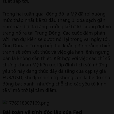
suất sắp tới.
Trong hai tuần qua, đồng đô la Mỹ đã rơi xuống
mức thấp nhất kể từ đầu tháng 3, xóa sạch gần
như toàn bộ đà tăng trưởng kể từ khi xung đột vũ
trang nổ ra tại Trung Đông. Các cuộc đàm phán
với Iran dự kiến sẽ được nối lại trong vài ngày tới.
Ông Donald Trump tiếp tục khẳng định rằng chiến
tranh sẽ sớm kết thúc và việc gia hạn lệnh ngừng
bắn là không cần thiết. Kết hợp với việc các chỉ số
chứng khoán Mỹ liên tục lập đỉnh lịch sử, những
yếu tố này đang thúc đẩy đà tăng của cặp tỷ giá
EUR/USD, khi địa chính trị không còn là bệ đỡ cho
đồng bạc xanh, nhường chỗ cho các yếu tố kinh
tế vĩ mô trở lại tâm điểm.
Bài toán về tính độc lập của Fed​