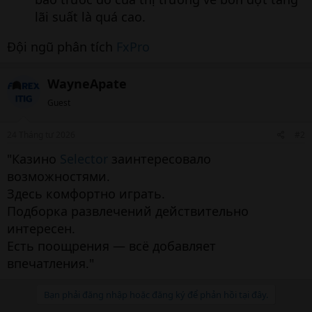
lãi suất là quá cao.
Đội ngũ phân tích
FxPro
WayneApate
Guest
24 Tháng tư 2026
#2
"Казино
Selector
заинтересовало
возможностями.
Здесь комфортно играть.
Подборка развлечений действительно
интересен.
Есть поощрения — всё добавляет
впечатления."
Bạn phải đăng nhập hoặc đăng ký để phản hồi tại đây.