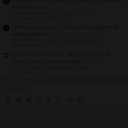
free cho ai cần
Mới nhất: Siêu Lợi Nhuận
Hôm qua, lúc 6:34 PM
Forex, Vàng, Chỉ số, Cổ phiếu CFD
Chiến lược Coin: BTC, ETH 247 lợi nhuận mỗi
ngày của MrLan
Mới nhất: Chiến lược Coin 247
Hôm qua, lúc 4:30 PM
Crypto Currencies
Tại sao Bitcoin ETF có “dòng tiền bằng 0”
không tiêu cực như bạn nghĩ
Mới nhất: Xuyên Lục
Hôm qua, lúc 3:42 AM
Coin -Tiền điện tử
Chia sẻ đến
Facebook
Twitter
Reddit
Pinterest
Tumblr
WhatsApp
Email
Link