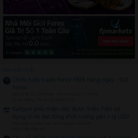
Bài mới nhất
Chiến lược trade Forex FREE hàng ngày - SOI
Forex
Mới nhất: CL SOI Forex
Hôm nay lúc 11:10 AM
Forex, Vàng, Chỉ số, Cổ phiếu CFD
Railgun phủ nhận việc được Triều Tiên sử
dụng vì nó đạt tổng khối lượng gần 1 tỷ USD
Mới nhất: Xuyên Lục
Hôm nay lúc 3:43 AM
Coin -Tiền điện tử
Chia sẻ chiến lược Vàng Intraday với Scalping