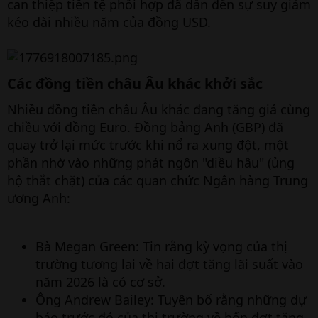
can thiệp tiền tệ phối hợp đã dẫn đến sự suy giảm
kéo dài nhiều năm của đồng USD.
Các đồng tiền châu Âu khác khởi sắc​
Nhiều đồng tiền châu Âu khác đang tăng giá cùng
chiều với đồng Euro. Đồng bảng Anh (GBP) đã
quay trở lại mức trước khi nổ ra xung đột, một
phần nhờ vào những phát ngôn "diều hâu" (ủng
hộ thắt chặt) của các quan chức Ngân hàng Trung
ương Anh:
Bà Megan Green: Tin rằng kỳ vọng của thị
trường tương lai về hai đợt tăng lãi suất vào
năm 2026 là có cơ sở.
Ông Andrew Bailey: Tuyên bố rằng những dự
báo trước đó của thị trường về bốn đợt tăng