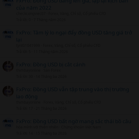
FxPro: Đồng USD đang lên giá, lặp lại kịch bản
của năm 2022
checkcongviec07
Forex, Vàng, Chỉ số, Cổ phiếu CFD
Trả lời
0
7 Tháng năm 2026
FxPro: Tâm lý lo ngại đẩy đồng USD tăng giá trở
lại
tynt01041999
Forex, Vàng, Chỉ số, Cổ phiếu CFD
Trả lời
5
11 Tháng năm 2026
FxPro: Đồng USD bị cắt cánh
thimbayonline
Sàn Forex
Trả lời
30
14 Tháng ba 2026
FxPro: Đồng USD vẫn tập trung vào thị trường
lao động
thimbayonline
Forex, Vàng, Chỉ số, Cổ phiếu CFD
Trả lời
17
21 Tháng ba 2026
FxPro: Đồng USD bất ngờ mang sắc thái bồ câu
hòa mình với thiên nhiên
Chứng khoán Việt Nam
Trả lời
14
15 Tháng ba 2026