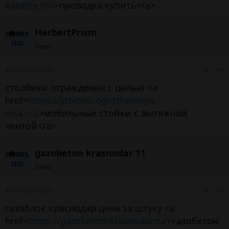
kabeley.by/
>проводка купить</a>
HerbertPrism
Guest
4 Tháng ba 2026
#9
столбики ограждения с цепью <a
href=
https://stolbiki-ograzhdeniya-
msk.ru/
>мобильные стойки с вытяжной
лентой</a>
gazobeton krasnodar 11
Guest
4 Tháng ba 2026
#8
газоблок краснодар цена за штуку <a
href=
https://gazobeton-krasnodar.ru/
>газобетон