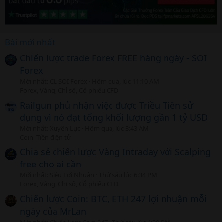
Bài mới nhất
Chiến lược trade Forex FREE hàng ngày - SOI
Forex
Mới nhất: CL SOI Forex
Hôm qua, lúc 11:10 AM
Forex, Vàng, Chỉ số, Cổ phiếu CFD
Railgun phủ nhận việc được Triều Tiên sử
dụng vì nó đạt tổng khối lượng gần 1 tỷ USD
Mới nhất: Xuyên Lục
Hôm qua, lúc 3:43 AM
Coin -Tiền điện tử
Chia sẻ chiến lược Vàng Intraday với Scalping
free cho ai cần
Mới nhất: Siêu Lợi Nhuận
Thứ sáu lúc 6:34 PM
Forex, Vàng, Chỉ số, Cổ phiếu CFD
Chiến lược Coin: BTC, ETH 247 lợi nhuận mỗi
ngày của MrLan