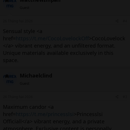
Guest
26 Tháng hai 2026
#4
Sensual style <a
href=
https://t.me/CocoLovelockOff
>CocoLovelock
</a> vibrant energy, and an unfiltered format.
Unique materials available exclusively in this
space.
Michaelclind
Guest
26 Tháng hai 2026
#3
Maximum candor <a
href=
https://t.me/princesslsi
>Princesslsi
Officiall</a> vibrant energy, and a private
atmosphere. Exclusive content is personally