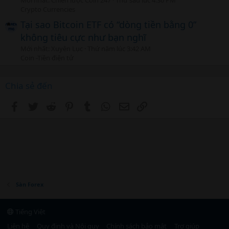
Mới nhất: Chiến lược Coin 247
Thứ sáu lúc 4:30 PM
Crypto Currencies
Tại sao Bitcoin ETF có “dòng tiền bằng 0”
không tiêu cực như bạn nghĩ
Mới nhất: Xuyên Lục
Thứ năm lúc 3:42 AM
Coin -Tiền điện tử
Chia sẻ đến
Facebook
Twitter
Reddit
Pinterest
Tumblr
WhatsApp
Email
Link
Sàn Forex
Tiếng Việt
Liên hệ
Quy định và Nội quy
Chính sách bảo mật
Trợ giúp