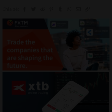
Facebook
Twitter
Reddit
Pinterest
Tumblr
WhatsApp
Email
Link
Chia sẻ: