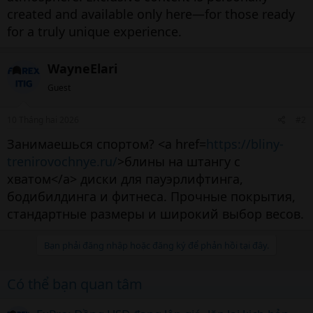
created and available only here—for those ready
for a truly unique experience.
WayneElari
Guest
10 Tháng hai 2026
#2
Занимаешься спортом? <a href=
https://bliny-
trenirovochnye.ru/
>блины на штангу с
хватом</a> диски для пауэрлифтинга,
бодибилдинга и фитнеса. Прочные покрытия,
стандартные размеры и широкий выбор весов.
Bạn phải đăng nhập hoặc đăng ký để phản hồi tại đây.
Có thể bạn quan tâm