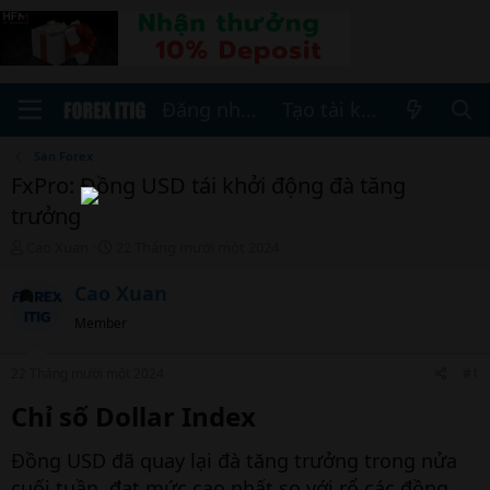
Đăng nhập
Tạo tài khoản
Sàn Forex
FxPro: Đồng USD tái khởi động đà tăng
trưởng
T
N
Cao Xuan
22 Tháng mười một 2024
h
g
r
à
Cao Xuan
e
y
Member
a
b
d
ắ
s
t
22 Tháng mười một 2024
#1
t
đ
a
ầ
Chỉ số Dollar Index​
r
u
t
Đồng USD đã quay lại đà tăng trưởng trong nửa
e
r
cuối tuần, đạt mức cao nhất so với rổ các đồng