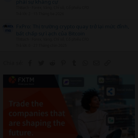
phải sự kháng cự
ThBach
Forex, Vàng, Chỉ số, Cổ phiếu CFD
Trả lời
2
15 Tháng ba 2026
FxPro: Thị trường crypto quay trở lại mức đỉnh,
bất chấp sự ì ạch của Bitcoin
ThBach
Forex, Vàng, Chỉ số, Cổ phiếu CFD
Trả lời
0
27 Tháng chín 2025
Facebook
Twitter
Reddit
Pinterest
Tumblr
WhatsApp
Email
Link
Chia sẻ: