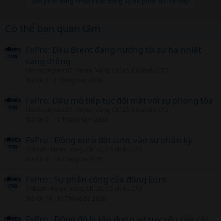
Bạn phải đăng nhập hoặc đăng ký để phản hồi tại đây.
Có thể bạn quan tâm
FxPro: Dầu Brent đang hướng tới sự hạ nhiệt
căng thẳng
checkcongviec07
Forex, Vàng, Chỉ số, Cổ phiếu CFD
Trả lời
2
3 Tháng bảy 2026
FxPro: Dầu mỏ tiếp tục đối mặt với sự phong tỏa
checkcongviec07
Forex, Vàng, Chỉ số, Cổ phiếu CFD
Trả lời
0
11 Tháng năm 2026
FxPro : Đồng euro đặt cược vào sự phân kỳ
ThBach
Forex, Vàng, Chỉ số, Cổ phiếu CFD
Trả lời
4
10 Tháng ba 2026
FxPro : Sự phản công của đồng Euro
ThBach
Forex, Vàng, Chỉ số, Cổ phiếu CFD
Trả lời
10
10 Tháng ba 2026
FxPro : Đồng đô la tận dụng sự suy yếu của các