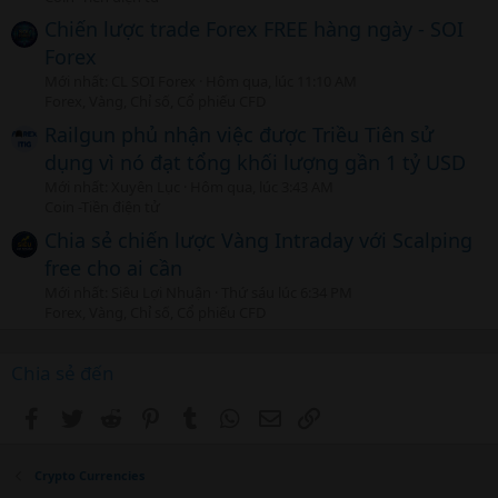
Chiến lược trade Forex FREE hàng ngày - SOI
Forex
Mới nhất: CL SOI Forex
Hôm qua, lúc 11:10 AM
Forex, Vàng, Chỉ số, Cổ phiếu CFD
Railgun phủ nhận việc được Triều Tiên sử
dụng vì nó đạt tổng khối lượng gần 1 tỷ USD
Mới nhất: Xuyên Lục
Hôm qua, lúc 3:43 AM
Coin -Tiền điện tử
Chia sẻ chiến lược Vàng Intraday với Scalping
free cho ai cần
Mới nhất: Siêu Lợi Nhuận
Thứ sáu lúc 6:34 PM
Forex, Vàng, Chỉ số, Cổ phiếu CFD
Chia sẻ đến
Facebook
Twitter
Reddit
Pinterest
Tumblr
WhatsApp
Email
Link
Crypto Currencies