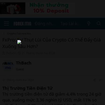
Đăng nhập
Tạo tài khoản
Crypto Currencies
FxPro: Sự Thụt Lùi Của Crypto Có Thể Đẩy Giá
Xuống Sâu Hơn?
T
N
ThBach
31 Tháng mười hai 2024
h
g
r
à
ThBach
e
y
Guest
a
b
d
ắ
s
t
31 Tháng mười hai 2024
#1
t
đ
a
ầ
Thị Trường Tiền Điện Tử
r
u
Thị trường tiền điện tử đã giảm 4,4% trong 24 giờ
t
qua, xuống mức 3,36 nghìn tỷ USD, mất 11% so
e
r