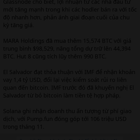
Glassnode cho biết, lợi nhuận từ các nhà đầu tư
mới tăng mạnh trong khi các hodler bán ra với tốc
độ nhanh hơn, phản ánh giai đoạn cuối của chu
kỳ tăng giá.
MARA Holdings đã mua thêm 15,574 BTC với giá
trung bình $98,529, nâng tổng dự trữ lên 44,394
BTC. Hut 8 cũng tích lũy thêm 990 BTC.
El Salvador đạt thỏa thuận với IMF để nhận khoản
vay 1,4 tỷ USD, đổi lại việc kiểm soát rủi ro liên
quan đến bitcoin. IMF trước đó đã khuyến nghị El
Salvador từ bỏ bitcoin làm tiền tệ hợp pháp.
Solana ghi nhận doanh thu ấn tượng từ phí giao
dịch, với Pump.fun đóng góp tới 106 triệu USD
trong tháng 11.