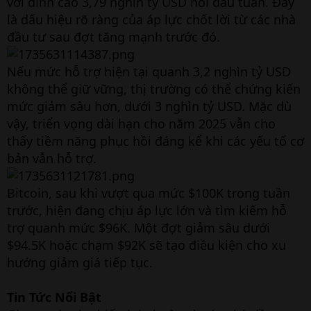
với đỉnh cao 3,79 nghìn tỷ USD hồi đầu tuần. Đây
là dấu hiệu rõ ràng của áp lực chốt lời từ các nhà
đầu tư sau đợt tăng mạnh trước đó.
Nếu mức hỗ trợ hiện tại quanh 3,2 nghìn tỷ USD
không thể giữ vững, thị trường có thể chứng kiến
mức giảm sâu hơn, dưới 3 nghìn tỷ USD. Mặc dù
vậy, triển vọng dài hạn cho năm 2025 vẫn cho
thấy tiềm năng phục hồi đáng kể khi các yếu tố cơ
bản vẫn hỗ trợ.
Bitcoin, sau khi vượt qua mức $100K trong tuần
trước, hiện đang chịu áp lực lớn và tìm kiếm hỗ
trợ quanh mức $96K. Một đợt giảm sâu dưới
$94.5K hoặc chạm $92K sẽ tạo điều kiện cho xu
hướng giảm giá tiếp tục.
Tin Tức Nổi Bật