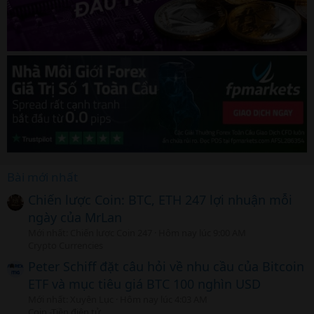
Bài mới nhất
Chiến lược Coin: BTC, ETH 247 lợi nhuận mỗi
ngày của MrLan
Mới nhất: Chiến lược Coin 247
Hôm nay lúc 9:00 AM
Crypto Currencies
Peter Schiff đặt câu hỏi về nhu cầu của Bitcoin
ETF và mục tiêu giá BTC 100 nghìn USD
Mới nhất: Xuyên Lục
Hôm nay lúc 4:03 AM
Coin -Tiền điện tử