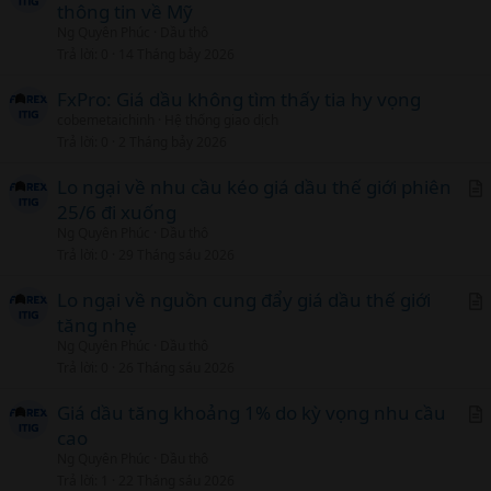
l
công ty môi giới Pepperstone, nhận định các hành
thông tin về Mỹ
r
Ng Quyên Phúc
Dầu thô
động từ Iran thực sự không gây ngạc nhiên và
t
Trả lời
0
14 Tháng bảy 2026
giống với những dự báo trước đó. Ngày 13/4, Iran
i
đã tiến hành cuộc tấn công bằng máy bay không
c
FxPro: Giá dầu không tìm thấy tia hy vọng
người lái (UAV) và tên lửa về phía Israel. Tổng thư
l
cobemetaichinh
Hệ thống giao dịch
Trả lời
0
2 Tháng bảy 2026
ký Liên hợp quốc Antonio Guterres và nhiều nước
đã bày tỏ lo ngại về vụ tấn công trên, đồng thời
Lo ngại về nhu cầu kéo giá dầu thế giới phiên
kêu gọi các bên chấm dứt hành động thù địch
25/6 đi xuống
r
cũng như kiềm chế tối đa để tránh hành động dẫn
Ng Quyên Phúc
Dầu thô
t
đến đối đầu quân sự quy mô lớn trên nhiều mặt
Trả lời
0
29 Tháng sáu 2026
i
trận ở Trung Đông.Trong phiên 12/4, giá dầu
c
Lo ngại về nguồn cung đẩy giá dầu thế giới
Brent có lúc đã vọt lên 92,18 USD/thùng, mức cao
l
tăng nhẹ
r
nhất kể từ tháng Mười. Số liệu liên tục về đà phục
Ng Quyên Phúc
Dầu thô
t
hồi của kinh tế Mỹ và báo cáo lạm phát cao hơn
Trả lời
0
26 Tháng sáu 2026
i
dự kiến vào tuần trước đã khiến các nhà đầu tư
c
Giá dầu tăng khoảng 1% do kỳ vọng nhu cầu
điều chỉnh dự báo về tốc độ và quy mô cắt giảm
l
cao
r
lãi suất của Cục Dự trữ Liên bang Mỹ (Fed) trong
Ng Quyên Phúc
Dầu thô
t
năm nay. Chuyên gia kinh tế Kristina Clifton tại
Trả lời
1
22 Tháng sáu 2026