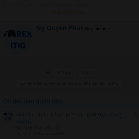
trả đũa của Iran nhằm vào Israel.
Nhấn để mở rộng...
W
Ng Quyên Phúc
New member
r
i
t
t
e
n
b
y
Đầu
Trước
2 of 2
Bạn phải đăng nhập hoặc đăng ký để phản hồi tại đây.
Một cơ sở lọc dầu trên đảo Khark ở ngoài khơi vùng
Có thể bạn quan tâm
Vịnh. Ảnh: AFP/ TTXVN
Giá dầu châu Á hạ nhiệt sau một tuần tăng
mạnh
r
Ng Quyên Phúc
Dầu thô
t
Trả lời
1
1 Tháng sáu 2026
i