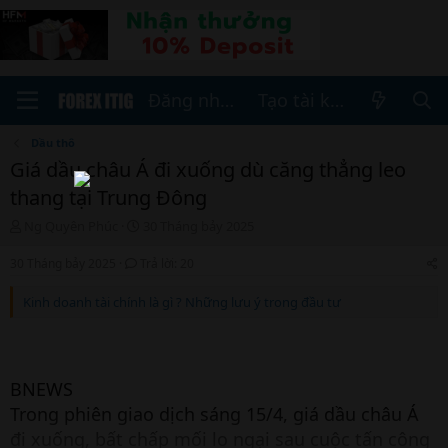
Đăng nhập
Tạo tài khoản
Dầu thô
Giá dầu châu Á đi xuống dù căng thẳng leo
thang tại Trung Đông
T
N
Ng Quyên Phúc
30 Tháng bảy 2025
h
g
r
à
30 Tháng bảy 2025
Trả lời: 20
e
y
a
b
Kinh doanh tài chính là gì ? Những lưu ý trong đầu tư
d
ắ
s
t
t
đ
a
ầ
BNEWS
r
u
t
Trong phiên giao dịch sáng 15/4, giá dầu châu Á
e
đi xuống, bất chấp mối lo ngại sau cuộc tấn công
r