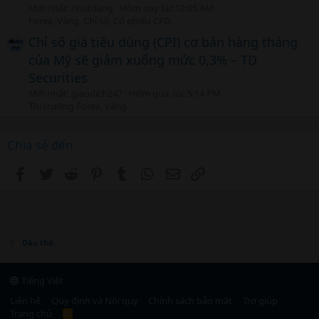
Mới nhất: nhatdang
Hôm nay lúc 12:05 AM
Forex, Vàng, Chỉ số, Cổ phiếu CFD
Chỉ số giá tiêu dùng (CPI) cơ bản hàng tháng
của Mỹ sẽ giảm xuống mức 0,3% – TD
Securities
Mới nhất: giaodich247
Hôm qua, lúc 5:14 PM
Thị trường Forex, Vàng
Chia sẻ đến
Facebook
Twitter
Reddit
Pinterest
Tumblr
WhatsApp
Email
Link
Dầu thô
Tiếng Việt
Liên hệ
Quy định và Nội quy
Chính sách bảo mật
Trợ giúp
Trang chủ
R