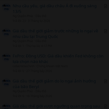
c
Nhu cầu yếu, giá dầu châu Á đi xuống sáng
l
13/5
r
Ng Quyên Phúc
Dầu thô
t
Trả lời
23
3 Tháng tư 2026
i
c
Giá dầu thế giới giảm trước những lo ngại về
l
nhu cầu tại Trung Quốc
r
Ng Quyên Phúc
Dầu thô
t
Trả lời
1
Thứ ba lúc 4:17 PM
i
c
FxPro: Đồng USD: Giá dầu khiến Fed không còn
l
lựa chọn nào khác
cobemetaichinh
Chứng khoán Việt Nam
Cụ thể, giá dầu Brent giao dịch kỳ hạn giảm 0,25%
Trả lời
0
27 Tháng bảy 2026
xuống 90,21 USD/thùng, trong khi giá dầu ngọt
nhẹ WTI của Mỹ giảm 0,35% xuống 85,36
Giá dầu thế giới giảm do lo ngại ảnh hưởng
của bão Beryl
r
USD/thùng. Theo các nhà quan sát, thị trường
Ng Quyên Phúc
Dầu thô
t
châu Á đang chật vật tìm hướng đi sau những
Trả lời
0
18 Tháng bảy 2026
i
diễn biến cuối tuần ở Trung Đông. Ông Chris
c
Weston, người đứng đầu bộ phận nghiên cứu tại
Giá dầu thế giới vượt ngưỡng quan trọng sau