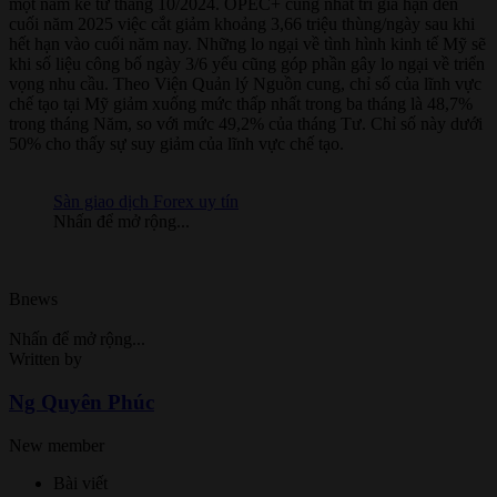
một năm kể từ tháng 10/2024. OPEC+ cũng nhất trí gia hạn đến
cuối năm 2025 việc cắt giảm khoảng 3,66 triệu thùng/ngày sau khi
hết hạn vào cuối năm nay. Những lo ngại về tình hình kinh tế Mỹ sẽ
khi số liệu công bố ngày 3/6 yếu cũng góp phần gây lo ngại về triển
vọng nhu cầu. Theo Viện Quản lý Nguồn cung, chỉ số của lĩnh vực
chế tạo tại Mỹ giảm xuống mức thấp nhất trong ba tháng là 48,7%
trong tháng Năm, so với mức 49,2% của tháng Tư. Chỉ số này dưới
50% cho thấy sự suy giảm của lĩnh vực chế tạo.
Sàn giao dịch Forex uy tín
Nhấn để mở rộng...
Bnews
Nhấn để mở rộng...
Written by
Ng Quyên Phúc
New member
Bài viết