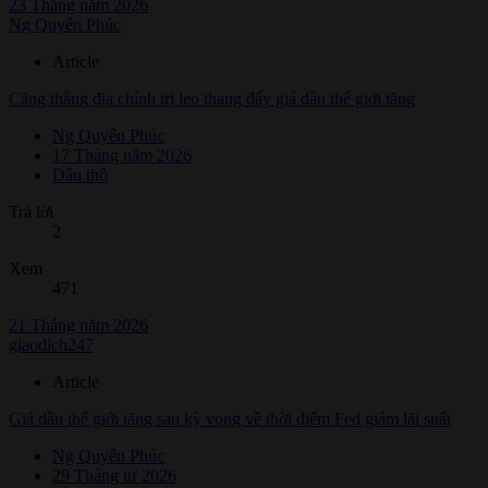
23 Tháng năm 2026
Ng Quyên Phúc
Article
Căng thẳng địa chính trị leo thang đẩy giá dầu thế giới tăng
Ng Quyên Phúc
17 Tháng năm 2026
Dầu thô
Trả lời
2
Xem
471
21 Tháng năm 2026
giaodich247
Article
Giá dầu thế giới tăng sau kỳ vọng về thời điểm Fed giảm lãi suất
Ng Quyên Phúc
29 Tháng tư 2026