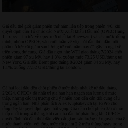
Giá dầu thế giới giảm phiên thứ năm liên tiếp trong phiên 4/6, khi
quyết định của Tổ chức các Nước Xuất khẩu Dầu mỏ (OPECTrang
1 – opec – tin tức về opec mới nhất tại Bnews.vn) và các nước đồng
minh, nhóm OPEC+, vào cuối tuần về việc bắt đầu thôi dần một
phần nỗ lực cắt giảm sản lượng từ cuối năm nay đã gây lo ngại về
triển vọng dư cung. Giá dầu ngọt nhẹ WTI giao tháng 7/2024 chốt
phiên giảm 97 xu Mỹ, hay 1,3%, xuống mức 73,25 USD/thùng tại
New York. Giá dầu Brent giao tháng 8/2024 giảm 84 xu Mỹ, hay
1,1%, xuống 77,52 USD/thùng tại London.
Cả hai loại dầu đều chốt phiên ở mức thấp nhất kể từ đầu tháng
2/2024. OPEC+ đã nhất trí gia hạn hạn ngạch sản lượng ở mức
thấp, nhưng các thị trường chú ý nhiều hơn đến cân đối cung cầu
trong ngắn hạn. Nhà phân tích Alex Kuptsikevich tại FxPro cho
rằng đây là quyết định gây thất vọng. Giá dầu chốt phiên 3/6 ở mức
thấp nhất trong 4 tháng, khi các nhà đầu tư phản ứng khi OPEC+
quyết định bắt đầu thôi dần việc cắt giảm sản lượng tự nguyện của 8
nước thành viên, với tổng mức cắt giảm 2,2 triệu thùng/ngày trong