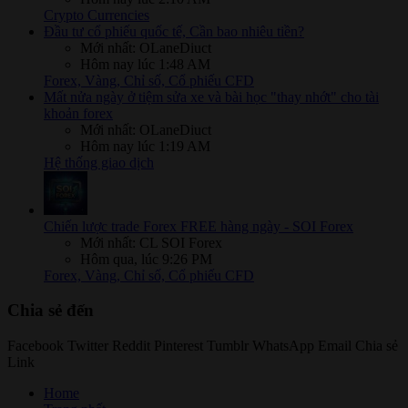
Crypto Currencies
Đầu tư cổ phiếu quốc tế, Cần bao nhiêu tiền?
Mới nhất: OLaneDiuct
Hôm nay lúc 1:48 AM
Forex, Vàng, Chỉ số, Cổ phiếu CFD
Mất nửa ngày ở tiệm sửa xe và bài học "thay nhớt" cho tài
khoản forex
Mới nhất: OLaneDiuct
Hôm nay lúc 1:19 AM
Hệ thống giao dịch
Chiến lược trade Forex FREE hàng ngày - SOI Forex
Mới nhất: CL SOI Forex
Hôm qua, lúc 9:26 PM
Forex, Vàng, Chỉ số, Cổ phiếu CFD
Chia sẻ đến
Facebook
Twitter
Reddit
Pinterest
Tumblr
WhatsApp
Email
Chia sẻ
Link
Home