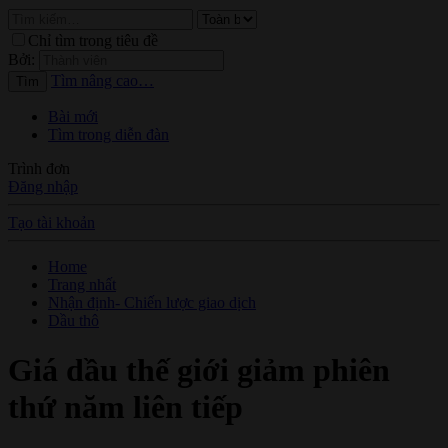
Chỉ tìm trong tiêu đề
Bởi:
Tìm nâng cao…
Tìm
Bài mới
Tìm trong diễn đàn
Trình đơn
Đăng nhập
Tạo tài khoản
Home
Trang nhất
Nhận định- Chiến lược giao dịch
Dầu thô
Giá dầu thế giới giảm phiên
thứ năm liên tiếp