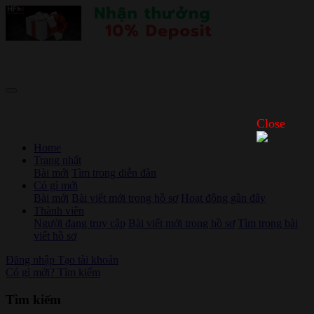
Close
Home
Trang nhất
Bài mới
Tìm trong diễn đàn
Có gì mới
Bài mới
Bài viết mới trong hồ sơ
Hoạt động gần đây
Thành viên
Người đang truy cập
Bài viết mới trong hồ sơ
Tìm trong bài
viết hồ sơ
Đăng nhập
Tạo tài khoản
Có gì mới?
Tìm kiếm
Tìm kiếm