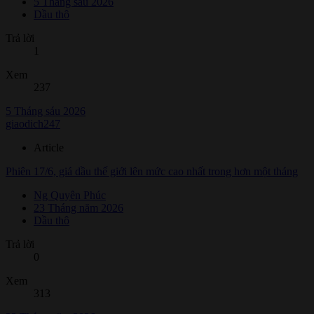
5 Tháng sáu 2026
Dầu thô
Trả lời
1
Xem
237
5 Tháng sáu 2026
giaodich247
Article
Phiên 17/6, giá dầu thế giới lên mức cao nhất trong hơn một tháng
Ng Quyên Phúc
23 Tháng năm 2026
Dầu thô
Trả lời
0
Xem
313