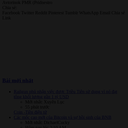
Avtorinok PMR (Pridnestro
Chia sẻ:
Facebook
Twitter
Reddit
Pinterest
Tumblr
WhatsApp
Email
Chia sẻ
Link
Bài mới nhất
Railgun phủ nhận việc được Triều Tiên sử dụng vì nó đạt
tổng khối lượng gần 1 tỷ USD
Mới nhất: Xuyên Lục
55 phút trước
Coin -Tiền điện tử
Các mốc cao mới của Bitcoin và sự hồi sinh của BNB
Mới nhất: DichaelCucky
Hôm nay lúc 2:10 AM