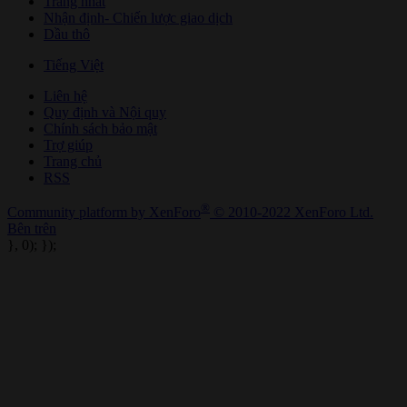
Trang nhất
Nhận định- Chiến lược giao dịch
Dầu thô
Tiếng Việt
Liên hệ
Quy định và Nội quy
Chính sách bảo mật
Trợ giúp
Trang chủ
RSS
®
Community platform by XenForo
© 2010-2022 XenForo Ltd.
Bên trên
}, 0); });