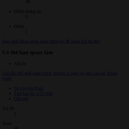
49
Điểm tương tác
0
Điểm
1
Bạn phải đăng nhập hoặc đăng ký để phản hồi tại đây.
Có thể bạn quan tâm
Article
Giá dầu thế giới giảm trước những lo ngại về nhu cầu tại Trung
Quốc
Ng Quyên Phúc
Thứ hai lúc 3:52 AM
Dầu thô
Trả lời
1
Xem
69