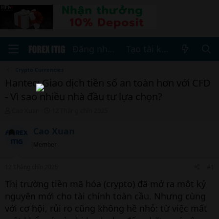
Đăng nhập
Tạo tài khoản
Crypto Currencies
Hantec: Giao dịch tiền số an toàn hơn với CFD
- Vì sao nhiều nhà đầu tư lựa chọn?
T
N
Cao Xuan
12 Tháng chín 2025
h
g
r
à
Cao Xuan
e
y
Member
a
b
d
ắ
s
t
12 Tháng chín 2025
#1
t
đ
a
ầ
Thị trường tiền mã hóa (crypto) đã mở ra một kỷ
r
u
nguyên mới cho tài chính toàn cầu. Nhưng cùng
t
với cơ hội, rủi ro cũng không hề nhỏ: từ việc mất
e
r