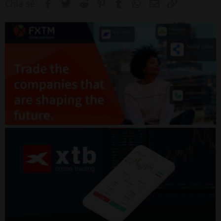
Facebook
Twitter
Reddit
Pinterest
Tumblr
WhatsApp
Email
Link
Chia sẻ: