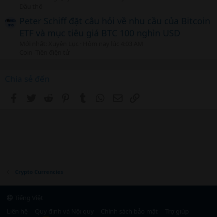
Dầu thô
Peter Schiff đặt câu hỏi về nhu cầu của Bitcoin
ETF và mục tiêu giá BTC 100 nghìn USD
Mới nhất: Xuyên Lục
Hôm nay lúc 4:03 AM
Coin -Tiền điện tử
Chia sẻ đến
Facebook
Twitter
Reddit
Pinterest
Tumblr
WhatsApp
Email
Link
Crypto Currencies
Tiếng Việt
Liên hệ
Quy định và Nội quy
Chính sách bảo mật
Trợ giúp