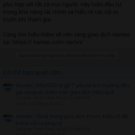
phù hợp với tất cả mọi người. Hãy luôn đầu tư
trong khả năng tài chính và hiểu rõ các rủi ro
trước khi tham gia.
Cùng tìm hiểu thêm về nên tảng giao dịch Hantec
tại: https:// hantec.com /as/vn/
Bạn phải đăng nhập hoặc đăng ký để phản hồi tại đây.
Có thể bạn quan tâm
Hantec: XAU/USD là gì? 7 yếu tố ảnh hưởng đến
giá vàng và chiến lược giao dịch hiệu quả
Cao Xuan
Forex, Vàng, Chỉ số, Cổ phiếu CFD
Trả lời
2
24 Tháng ba 2026
Hantec: Thuế trong giao dịch Forex: Hiểu rõ để
tránh rủi ro pháp lý
Cao Xuan
Forex, Vàng, Chỉ số, Cổ phiếu CFD
Trả lời
1
16 Tháng chín 2025