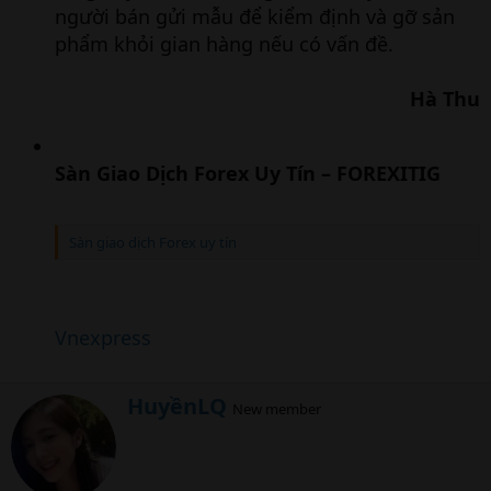
người bán gửi mẫu để kiểm định và gỡ sản
phẩm khỏi gian hàng nếu có vấn đề.
Hà Thu
Sàn Giao Dịch Forex Uy Tín – FOREXITIG
Sàn giao dịch Forex uy tín
Vnexpress
W
HuyềnLQ
New member
r
i
t
t