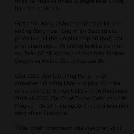
nhập cá nhân và nhiều vi phạm khác trong
hai năm trước đó.
Giới chức Hàng Châu cho biết Viya kê khai
không đúng hoa hồng nhận được từ các
phiên live. Vì thế, cô phải nộp đủ thuế, phí
phạt chậm nộp… để không bị điều tra hình
sự. Toàn bộ tài khoản của Viya trên Taobao,
Douyin và Weibo đều bị xóa sau đó.
Đầu 2022, đến lượt Ping Rong – một
streamer nổi tiếng khác – bị phạt 62 triệu
nhân dân tệ (9,8 triệu USD) vì trốn thuế năm
2019 và 2020, Cục Thuế Trung Quốc cho biết.
Ping có hơn 24 triệu người theo dõi trên nền
tảng video Kuaishou.