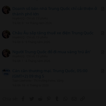
i
c
Doanh số bán nhà Trung Quốc chỉ cải thiện ở
l
thành phố lớn
r
HuyềnLQ
Chỉ số, Cổ phiếu
t
Trả lời
0
14 Tháng năm 2026
i
c
Châu Âu sắp tăng thuế xe điện Trung Quốc
l
HuyềnLQ
Chỉ số, Cổ phiếu
r
Trả lời
0
9 Tháng năm 2026
t
i
Người Trung Quốc đổ đi mua vàng ‘trú ẩn’
c
HuyềnLQ
Chỉ số, Cổ phiếu
r
Trả lời
1
4 Tháng năm 2026
l
t
i
Cán cân thương mại. Trung Quốc, 05:00
c
(GMT+2) 09 thg 5
r
l
Toàn LiteForex
Thị trường Forex, Vàng
t
Trả lời
10
6 Tháng tư 2026
i
c
Facebook
Twitter
Reddit
Pinterest
Tumblr
WhatsApp
Email
Link
Chia sẻ:
l