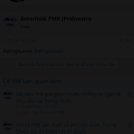
e
n
b
Avtorinok PMR (Pridnestro
y
Guest
11 Tháng năm 2026
#2
Авторынок
Авторынок
.
Bạn phải đăng nhập hoặc đăng ký để phản hồi tại đây.
Có thể bạn quan tâm
Giá dầu thế giới giảm trước những lo ngại về
nhu cầu tại Trung Quốc
r
Ng Quyên Phúc
Dầu thô
t
Trả lời
1
Thứ ba lúc 4:17 PM
i
c
Chỉ số PMI sản xuất và phi sản xuất. Trung
l
Quốc, 03:30 (GMT+2) 31 thg 5
r