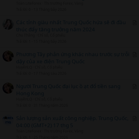
Toàn LiteForex
Thị trường Forex, Vàng
t
Trả lời
0
13 Tháng bảy 2026
i
c
Các tỉnh giàu nhất Trung Quốc hứa sẽ đi đầu
l
thúc đẩy tăng trưởng năm 2024
r
Chu Thắng
Chỉ số, Cổ phiếu
t
Trả lời
1
15 Tháng bảy 2026
i
c
Phương Tây phản ứng khác nhau trước sự trỗi
l
dậy của xe điện Trung Quốc
r
HuyềnLQ
Chỉ số, Cổ phiếu
t
Trả lời
0
17 Tháng sáu 2026
i
c
Người Trung Quốc đại lục ồ ạt đổ tiền sang
l
Hong Kong
r
HuyềnLQ
Chỉ số, Cổ phiếu
t
Trả lời
0
31 Tháng năm 2026
i
c
Sản lượng sản xuất công nghiệp. Trung Quốc,
l
04:00 (GMT+2) 17 thg 5
r
Toàn LiteForex
Thị trường Forex, Vàng
t
Trả lời
1
25 Tháng năm 2026