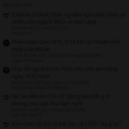
Bài mới nhất
[Lamian Global] Kinh nghiệm lựa chọn than tự
nhiên cho ngành BBQ và nhà hàng
Mới nhất: seooo1
11 phút trước
Dịch vụ khác
Chiến lược Coin: BTC, ETH 247 lợi nhuận mỗi
ngày của MrLan
Mới nhất: Chiến lược Coin 247
Hôm nay lúc 6:00 AM
Crypto Currencies
Chia sẻ signal Forex FREE cho anh em hàng
ngày- SOI Forex
Mới nhất: CL SOI Forex
Hôm nay lúc 4:15 AM
Forex, Vàng, Chỉ số, Cổ phiếu CFD
Tại sao Bitcoin ETF có “dòng tiền bằng 0”
không tiêu cực như bạn nghĩ
Mới nhất: Xuyên Lục
Hôm nay lúc 3:42 AM
Coin -Tiền điện tử
Nhìn bàn cờ thế và bài học về chiếc "áo giáp"