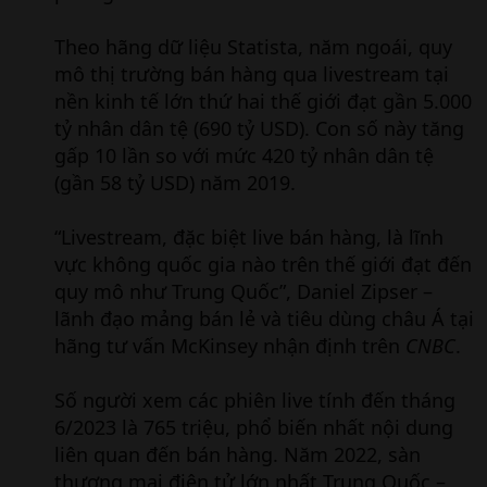
Theo hãng dữ liệu Statista, năm ngoái, quy
mô thị trường bán hàng qua livestream tại
nền kinh tế lớn thứ hai thế giới đạt gần 5.000
tỷ nhân dân tệ (690 tỷ USD). Con số này tăng
gấp 10 lần so với mức 420 tỷ nhân dân tệ
(gần 58 tỷ USD) năm 2019.
“Livestream, đặc biệt live bán hàng, là lĩnh
vực không quốc gia nào trên thế giới đạt đến
quy mô như Trung Quốc”, Daniel Zipser –
lãnh đạo mảng bán lẻ và tiêu dùng châu Á tại
hãng tư vấn McKinsey nhận định trên
CNBC
.
Số người xem các phiên live tính đến tháng
6/2023 là 765 triệu, phổ biến nhất nội dung
liên quan đến bán hàng. Năm 2022, sàn
thương mại điện tử lớn nhất Trung Quốc –