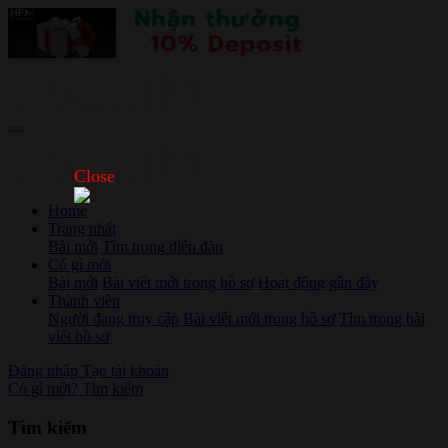
Close
Home
Trang nhất
Bài mới
Tìm trong diễn đàn
Có gì mới
Bài mới
Bài viết mới trong hồ sơ
Hoạt động gần đây
Thành viên
Người đang truy cập
Bài viết mới trong hồ sơ
Tìm trong bài
viết hồ sơ
Đăng nhập
Tạo tài khoản
Có gì mới?
Tìm kiếm
Tìm kiếm