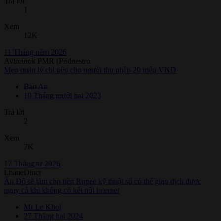
Trả lời
1
Xem
12K
11 Tháng năm 2026
Avtorinok PMR (Pridnestro
Mẹo quản lý chi tiêu cho người thu nhập 20 triệu VND
Bao An
10 Tháng mười hai 2023
Trả lời
2
Xem
7K
17 Tháng tư 2026
LhaneDiuct
Ấn Độ sẽ làm cho tiền Rupee kỹ thuật số có thể giao dịch được
ngay cả khi không có kết nối internet
Mr Le Khoi
27 Tháng hai 2024