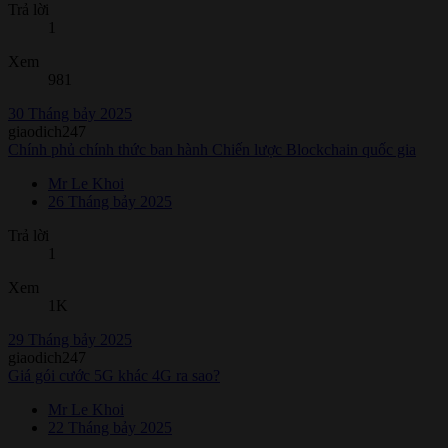
Trả lời
1
Xem
981
30 Tháng bảy 2025
giaodich247
Chính phủ chính thức ban hành Chiến lược Blockchain quốc gia
Mr Le Khoi
26 Tháng bảy 2025
Trả lời
1
Xem
1K
29 Tháng bảy 2025
giaodich247
Giá gói cước 5G khác 4G ra sao?
Mr Le Khoi
22 Tháng bảy 2025