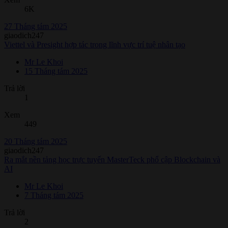
6K
27 Tháng tám 2025
giaodich247
Viettel và Presight hợp tác trong lĩnh vực trí tuệ nhân tạo
Mr Le Khoi
15 Tháng tám 2025
Trả lời
1
Xem
449
20 Tháng tám 2025
giaodich247
Ra mắt nền tảng học trực tuyến MasterTeck phổ cập Blockchain và
AI
Mr Le Khoi
7 Tháng tám 2025
Trả lời
2