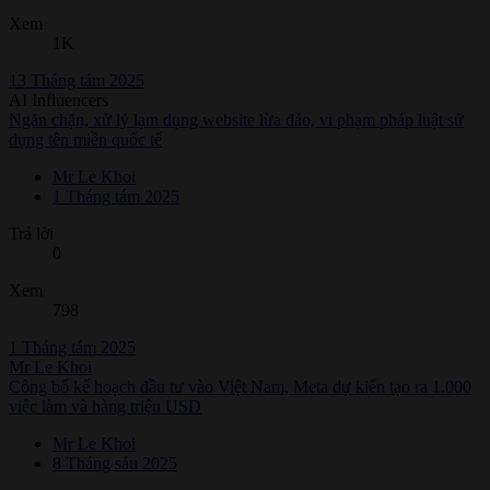
Xem
1K
13 Tháng tám 2025
AI Influencers
Ngăn chặn, xử lý lạm dụng website lừa đảo, vi phạm pháp luật sử
dụng tên miền quốc tế
Mr Le Khoi
1 Tháng tám 2025
Trả lời
0
Xem
798
1 Tháng tám 2025
Mr Le Khoi
Công bố kế hoạch đầu tư vào Việt Nam, Meta dự kiến tạo ra 1.000
việc làm và hàng triệu USD
Mr Le Khoi
8 Tháng sáu 2025