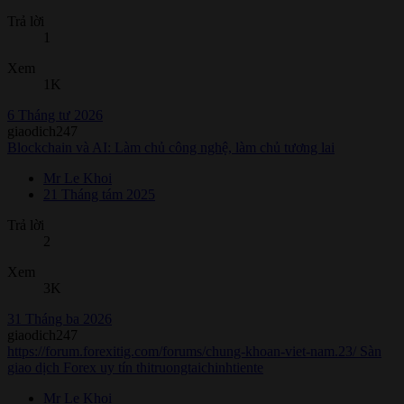
Trả lời
1
Xem
1K
6 Tháng tư 2026
giaodich247
Blockchain và AI: Làm chủ công nghệ, làm chủ tương lai
Mr Le Khoi
21 Tháng tám 2025
Trả lời
2
Xem
3K
31 Tháng ba 2026
giaodich247
https://forum.forexitig.com/forums/chung-khoan-viet-nam.23/ Sàn
giao dịch Forex uy tín thitruongtaichinhtiente
Mr Le Khoi