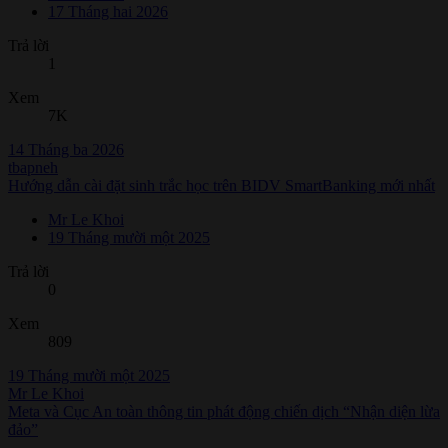
17 Tháng hai 2026
Trả lời
1
Xem
7K
14 Tháng ba 2026
tbapneh
Hướng dẫn cài đặt sinh trắc học trên BIDV SmartBanking mới nhất
Mr Le Khoi
19 Tháng mười một 2025
Trả lời
0
Xem
809
19 Tháng mười một 2025
Mr Le Khoi
Meta và Cục An toàn thông tin phát động chiến dịch “Nhận diện lừa
đảo”