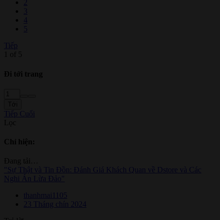
2
3
4
5
Tiếp
1 of 5
Đi tới trang
Tới
Tiếp
Cuối
Lọc
Chỉ hiện:
Đang tải…
"Sự Thật và Tin Đồn: Đánh Giá Khách Quan về Dstore và Các
Nghi Án Lừa Đảo"
thanhmai1105
23 Tháng chín 2024