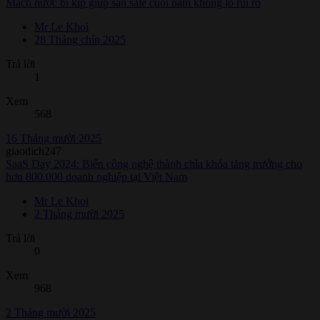
Mách nước bí kíp giúp săn sale cuối năm không lo rủi ro
Mr Le Khoi
28 Tháng chín 2025
Trả lời
1
Xem
568
16 Tháng mười 2025
giaodich247
SaaS Day 2024: Biến công nghệ thành chìa khóa tăng trưởng cho
hơn 800.000 doanh nghiệp tại Việt Nam
Mr Le Khoi
2 Tháng mười 2025
Trả lời
0
Xem
968
2 Tháng mười 2025