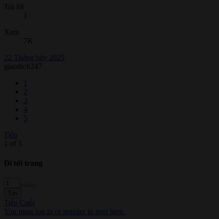
Trả lời
1
Xem
7K
22 Tháng bảy 2025
giaodich247
1
2
3
4
5
Tiếp
1 of 5
Đi tới trang
Tới
Tiếp
Cuối
You must log in or register to post here.