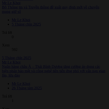
Mr Le Khoi
Bộ Thông tin và Truyền thông đề xuất quy định mới về chuyển
mạng giữ số
Mr Le Khoi
5 Tháng chín 2025
Trả lời
0
Xem
592
5 Tháng chín 2025
Mr Le Khoi
Ngân hàng châu Á – Thái Bình Dương tăng cường áp dụng các
biện pháp bảo mật và công nghệ tiên tiến ứng phó với vấn nạn gian
lận, lừa đảo
Mr Le Khoi
26 Tháng tám 2025
Trả lời
1
Xem