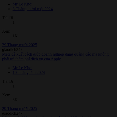
Mr Le Khoi
3 Tháng mười một 2024
Trả lời
1
Xem
1K
29 Tháng mười 2025
giaodich247
Meta đề xuất cách giúp doanh nghiệp đăng quảng cáo mà không
phải trả thêm phí dịch vụ của Apple
Mr Le Khoi
10 Tháng tám 2024
Trả lời
1
Xem
3K
29 Tháng mười 2025
giaodich247