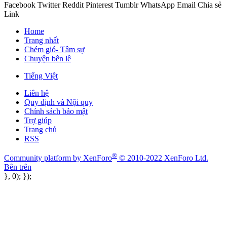
Facebook
Twitter
Reddit
Pinterest
Tumblr
WhatsApp
Email
Chia sẻ
Link
Home
Trang nhất
Chém gió- Tâm sự
Chuyện bên lề
Tiếng Việt
Liên hệ
Quy định và Nội quy
Chính sách bảo mật
Trợ giúp
Trang chủ
RSS
®
Community platform by XenForo
© 2010-2022 XenForo Ltd.
Bên trên
}, 0); });