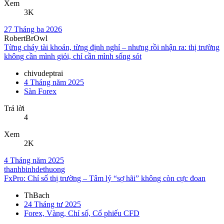
Xem
3K
27 Tháng ba 2026
RobertBrOwl
Từng cháy tài khoản, từng định nghỉ – nhưng rồi nhận ra: thị trường
không cần mình giỏi, chỉ cần mình sống sót
chivudeptrai
4 Tháng năm 2025
Sàn Forex
Trả lời
4
Xem
2K
4 Tháng năm 2025
thanhbinhdethuong
FxPro: Chỉ số thị trường – Tâm lý “sợ hãi” không còn cực đoan
ThBach
24 Tháng tư 2025
Forex, Vàng, Chỉ số, Cổ phiếu CFD