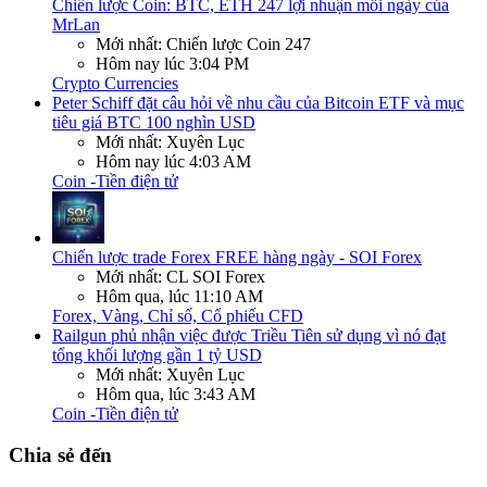
Chiến lược Coin: BTC, ETH 247 lợi nhuận mỗi ngày của
MrLan
Mới nhất: Chiến lược Coin 247
Hôm nay lúc 3:04 PM
Crypto Currencies
Peter Schiff đặt câu hỏi về nhu cầu của Bitcoin ETF và mục
tiêu giá BTC 100 nghìn USD
Mới nhất: Xuyên Lục
Hôm nay lúc 4:03 AM
Coin -Tiền điện tử
Chiến lược trade Forex FREE hàng ngày - SOI Forex
Mới nhất: CL SOI Forex
Hôm qua, lúc 11:10 AM
Forex, Vàng, Chỉ số, Cổ phiếu CFD
Railgun phủ nhận việc được Triều Tiên sử dụng vì nó đạt
tổng khối lượng gần 1 tỷ USD
Mới nhất: Xuyên Lục
Hôm qua, lúc 3:43 AM
Coin -Tiền điện tử
Chia sẻ đến