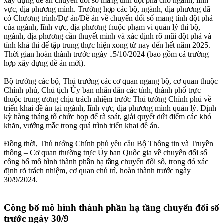
xây dựng đề án chuyển đổi số mang tính đột phá cho ngành, lĩnh
vực, địa phương mình. Trường hợp các bộ, ngành, địa phương đã
có Chương trình/Dự án/Đề án về chuyển đổi số mang tính đột phá
của ngành, lĩnh vực, địa phương thuộc phạm vi quản lý thì bộ,
ngành, địa phương cần thuyết minh và xác định rõ mũi đột phá và
tính khả thi để tập trung thực hiện xong từ nay đến hết năm 2025.
Thời gian hoàn thành trước ngày 15/10/2024 (bao gồm cả trường
hợp xây dựng đề án mới).
Bộ trưởng các bộ, Thủ trưởng các cơ quan ngang bộ, cơ quan thuộc
Chính phủ, Chủ tịch Ủy ban nhân dân các tỉnh, thành phố trực
thuộc trung ương chịu trách nhiệm trước Thủ tướng Chính phủ về
triển khai đề án tại ngành, lĩnh vực, địa phương mình quản lý. Định
kỳ hàng tháng tổ chức họp để rà soát, giải quyết dứt điểm các khó
khăn, vướng mắc trong quá trình triển khai đề án.
Đồng thời, Thủ tướng Chính phủ yêu cầu Bộ Thông tin và Truyền
thông – Cơ quan thường trực Ủy ban Quốc gia về chuyển đổi số
công bố mô hình thành phần hạ tầng chuyển đổi số, trong đó xác
định rõ trách nhiệm, cơ quan chủ trì, hoàn thành trước ngày
30/9/2024.
Công bố mô hình thành phần hạ tầng chuyển đổi số
trước ngày 30/9​