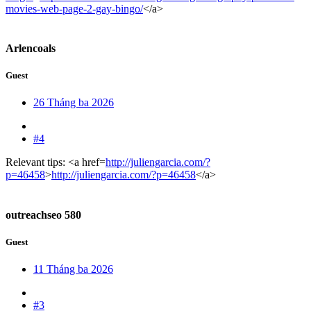
movies-web-page-2-gay-bingo/
</a>
Arlencoals
Guest
26 Tháng ba 2026
#4
Relevant tips: <a href=
http://juliengarcia.com/?
p=46458
>
http://juliengarcia.com/?p=46458
</a>
outreachseo 580
Guest
11 Tháng ba 2026
#3