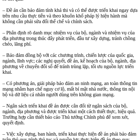
– Đề án cần bảo đảm tính khả thi và có thể được triển khai ngay dựa
trên nhu cầu thực tiễn và theo khuôn khổ pháp lý hiện hành mà
không cần phải sửa đổi thể chế và chính sách.
– Phân định rõ danh mục nhiệm vụ của bộ, ngành và nhiệm vụ của
địa phương trong thúc đẩy phát triển, đầu tư xây dựng, tránh chồng
chéo, lãng phí.
– Bảo đảm đồng bộ với các chương trình, chiến lược của quốc gia,
ngành, lĩnh vực; các nghị quyết, đề án, kế hoạch của bộ, ngành, địa
phương về chuyển đổi số để tránh trùng lặp, tối ưu nguồn lực triển
khai.
– Có phương án, giải pháp bảo đảm an ninh mạng, an toàn thông tin
mạng nhằm hạn chế nguy cơ lộ, mất bí mật nhà nước, thông tin nội
bộ và dữ liệu cá nhân người dùng trên không gian mạng.
– Ngân sách triển khai đề án được cân đối từ ngân sách của bộ,
ngành, địa phương và được triển khai một cách thiết thực, hiệu quả.
Trường hợp cần thiết báo cáo Thủ tướng Chính phủ để xem xét,
quyết định.
– Việc xây dựng, ban hành, triển khai thực hiện đề án phải bảo đảm
tuân thủ quy trình thủ tục và nguồn lực thực hiện đề án theo quy