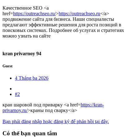
Качественное SEO <a
href=
https://outreachseo.ru/
>
https://outreachseo.ru
</a>
продвижение сайта для бизнеса. Наши специалисты
предлагают эффективные решения для роста позиций в
поисковых системах. Подробнее об услугах и стратегиях
можно узнать на сайте
kran privarnoy 94
Guest
4 Tháng ba 2026
#2
кран шаровой под приварку <a href=
https://kran-
privarnoy.ru/
>краны под сварку</a>
Bạn phải đăng nhập hoặc đăng ký để phản hồi tại đây.
Có thể bạn quan tâm