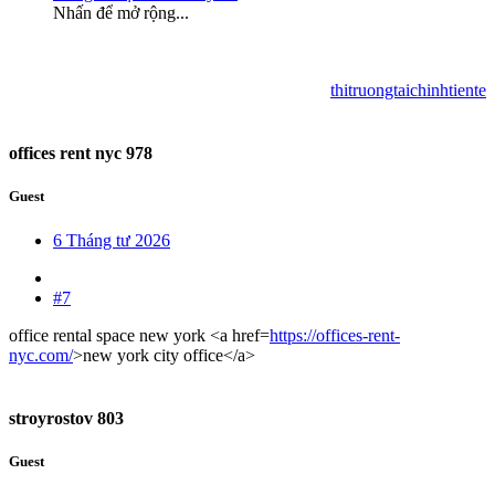
Nhấn để mở rộng...
thitruongtaichinhtiente
offices rent nyc 978
Guest
6 Tháng tư 2026
#7
office rental space new york <a href=
https://offices-rent-
nyc.com/
>new york city office</a>
stroyrostov 803
Guest