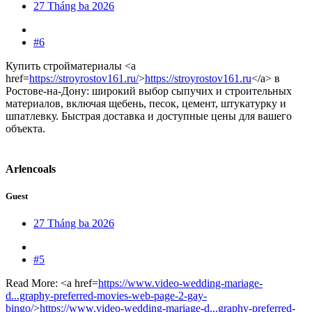
27 Tháng ba 2026
#6
Купить стройматериалы <a
href=
https://stroyrostov161.ru/
>
https://stroyrostov161.ru
</a> в
Ростове-на-Дону: широкий выбор сыпучих и строительных
материалов, включая щебень, песок, цемент, штукатурку и
шпатлевку. Быстрая доставка и доступные цены для вашего
объекта.
Arlencoals
Guest
27 Tháng ba 2026
#5
Read More: <a href=
https://www.video-wedding-mariage-
d...graphy-preferred-movies-web-page-2-gay-
bingo/
>
https://www.video-wedding-mariage-d...graphy-preferred-