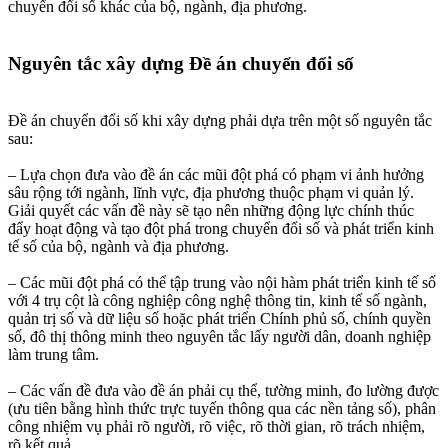
chuyển đổi số khác của bộ, ngành, địa phương.
Nguyên tắc xây dựng Đề án chuyển đổi số​
Đề án chuyển đổi số khi xây dựng phải dựa trên một số nguyên tắc
sau:
– Lựa chọn đưa vào đề án các mũi đột phá có phạm vi ảnh hưởng
sâu rộng tới ngành, lĩnh vực, địa phương thuộc phạm vi quản lý.
Giải quyết các vấn đề này sẽ tạo nên những động lực chính thúc
đẩy hoạt động và tạo đột phá trong chuyển đổi số và phát triển kinh
tế số của bộ, ngành và địa phương.
– Các mũi đột phá có thể tập trung vào nội hàm phát triển kinh tế số
với 4 trụ cột là công nghiệp công nghệ thông tin, kinh tế số ngành,
quản trị số và dữ liệu số hoặc phát triển Chính phủ số, chính quyền
số, đô thị thông minh theo nguyên tắc lấy người dân, doanh nghiệp
làm trung tâm.
– Các vấn đề đưa vào đề án phải cụ thể, tường minh, đo lường được
(ưu tiên bằng hình thức trực tuyến thông qua các nền tảng số), phân
công nhiệm vụ phải rõ người, rõ việc, rõ thời gian, rõ trách nhiệm,
rõ kết quả.