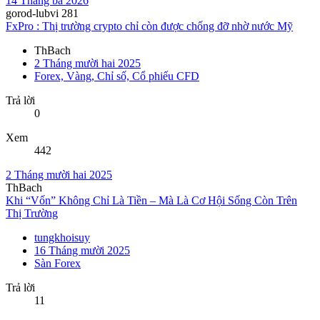
14 Tháng ba 2026
gorod-lubvi 281
FxPro : Thị trường crypto chỉ còn được chống đỡ nhờ nước Mỹ
ThBach
2 Tháng mười hai 2025
Forex, Vàng, Chỉ số, Cổ phiếu CFD
Trả lời
0
Xem
442
2 Tháng mười hai 2025
ThBach
Khi “Vốn” Không Chỉ Là Tiền – Mà Là Cơ Hội Sống Còn Trên
Thị Trường
tungkhoisuy
16 Tháng mười 2025
Sàn Forex
Trả lời
11