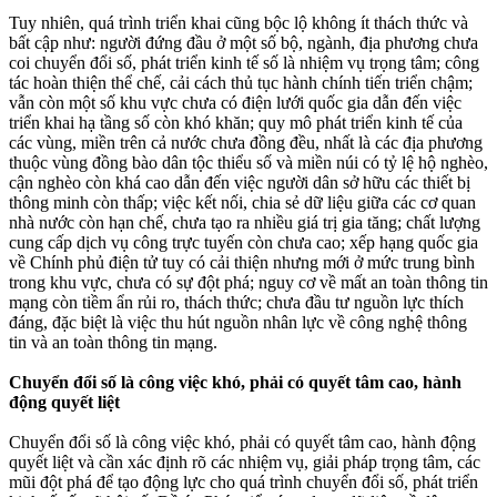
Tuy nhiên, quá trình triển khai cũng bộc lộ không ít thách thức và
bất cập như: người đứng đầu ở một số bộ, ngành, địa phương chưa
coi chuyển đổi số, phát triển kinh tế số là nhiệm vụ trọng tâm; công
tác hoàn thiện thể chế, cải cách thủ tục hành chính tiến triển chậm;
vẫn còn một số khu vực chưa có điện lưới quốc gia dẫn đến việc
triển khai hạ tầng số còn khó khăn; quy mô phát triển kinh tế của
các vùng, miền trên cả nước chưa đồng đều, nhất là các địa phương
thuộc vùng đồng bào dân tộc thiểu số và miền núi có tỷ lệ hộ nghèo,
cận nghèo còn khá cao dẫn đến việc người dân sở hữu các thiết bị
thông minh còn thấp; việc kết nối, chia sẻ dữ liệu giữa các cơ quan
nhà nước còn hạn chế, chưa tạo ra nhiều giá trị gia tăng; chất lượng
cung cấp dịch vụ công trực tuyến còn chưa cao; xếp hạng quốc gia
về Chính phủ điện tử tuy có cải thiện nhưng mới ở mức trung bình
trong khu vực, chưa có sự đột phá; nguy cơ về mất an toàn thông tin
mạng còn tiềm ẩn rủi ro, thách thức; chưa đầu tư nguồn lực thích
đáng, đặc biệt là việc thu hút nguồn nhân lực về công nghệ thông
tin và an toàn thông tin mạng.
Chuyển đổi số là công việc khó, phải có quyết tâm cao, hành
động quyết liệt
Chuyển đổi số là công việc khó, phải có quyết tâm cao, hành động
quyết liệt và cần xác định rõ các nhiệm vụ, giải pháp trọng tâm, các
mũi đột phá để tạo động lực cho quá trình chuyển đổi số, phát triển