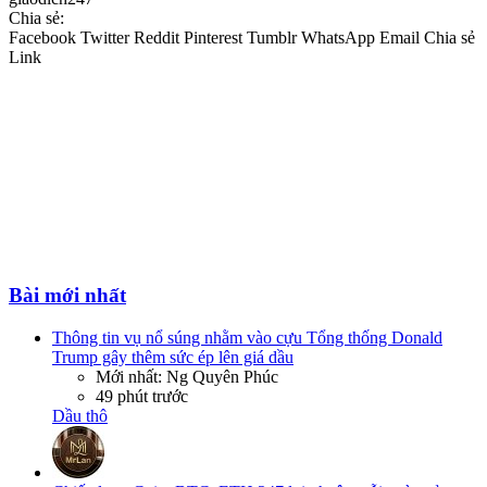
Chia sẻ:
Facebook
Twitter
Reddit
Pinterest
Tumblr
WhatsApp
Email
Chia sẻ
Link
Bài mới nhất
Thông tin vụ nổ súng nhằm vào cựu Tổng thống Donald
Trump gây thêm sức ép lên giá dầu
Mới nhất: Ng Quyên Phúc
49 phút trước
Dầu thô