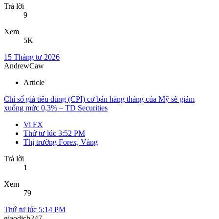
Trả lời
9
Xem
5K
15 Tháng tư 2026
AndrewCaw
Article
Chỉ số giá tiêu dùng (CPI) cơ bản hàng tháng của Mỹ sẽ giảm
xuống mức 0,3% – TD Securities
Vi FX
Thứ tư lúc 3:52 PM
Thị trường Forex, Vàng
Trả lời
1
Xem
79
Thứ tư lúc 5:14 PM
giaodich247