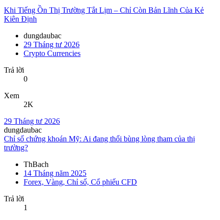
Khi Tiếng Ồn Thị Trường Tắt Lịm – Chỉ Còn Bản Lĩnh Của Kẻ
Kiên Định
dungdaubac
29 Tháng tư 2026
Crypto Currencies
Trả lời
0
Xem
2K
29 Tháng tư 2026
dungdaubac
Chỉ số chứng khoán Mỹ: Ai đang thổi bùng lòng tham của thị
trường?
ThBach
14 Tháng năm 2025
Forex, Vàng, Chỉ số, Cổ phiếu CFD
Trả lời
1