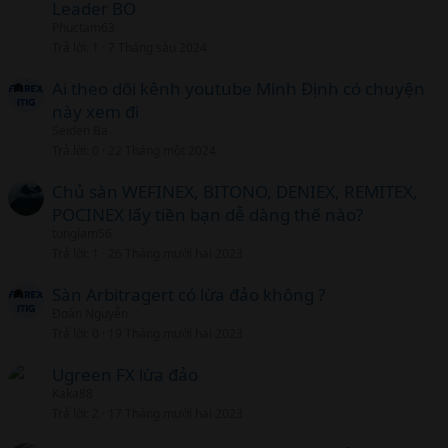
Leader BO
Phuctam63
Trả lời
1
7 Tháng sáu 2024
Ai theo dõi kênh youtube Minh Định có chuyện
này xem đi
Seiden Ba
Trả lời
0
22 Tháng một 2024
Chủ sàn WEFINEX, BITONO, DENIEX, REMITEX,
POCINEX lấy tiền bạn dễ dàng thế nào?
tunglam56
Trả lời
1
26 Tháng mười hai 2023
Sàn Arbitragert có lừa đảo không ?
Đoàn Nguyễn
Trả lời
0
19 Tháng mười hai 2023
Ugreen FX lừa đảo
Kaka88
Trả lời
2
17 Tháng mười hai 2023