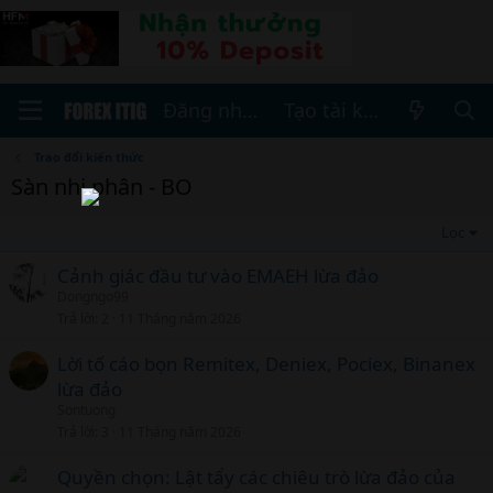
Đăng nhập
Tạo tài khoản
Trao đổi kiến thức
Sàn nhị phân - BO
Lọc
Cảnh giác đầu tư vào EMAEH lừa đảo
Dongngo99
Trả lời
2
11 Tháng năm 2026
Lời tố cáo bọn Remitex, Deniex, Pociex, Binanex
lừa đảo
Sontuong
Trả lời
3
11 Tháng năm 2026
Quyền chọn: Lật tẩy các chiêu trò lừa đảo của