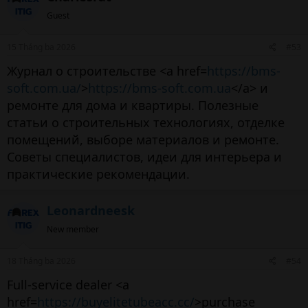
Guest
15 Tháng ba 2026
#53
Журнал о строительстве <a href=
https://bms-
soft.com.ua/
>
https://bms-soft.com.ua
</a> и
ремонте для дома и квартиры. Полезные
статьи о строительных технологиях, отделке
помещений, выборе материалов и ремонте.
Советы специалистов, идеи для интерьера и
практические рекомендации.
Leonardneesk
New member
18 Tháng ba 2026
#54
Full-service dealer <a
href=
https://buyelitetubeacc.cc/
>purchase