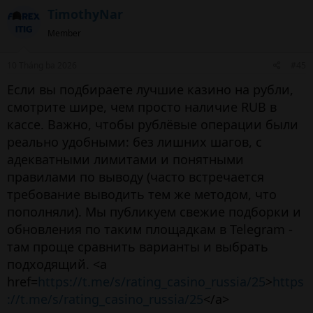
TimothyNar
Member
10 Tháng ba 2026
#45
Если вы подбираете лучшие казино на рубли,
смотрите шире, чем просто наличие RUB в
кассе. Важно, чтобы рублёвые операции были
реально удобными: без лишних шагов, с
адекватными лимитами и понятными
правилами по выводу (часто встречается
требование выводить тем же методом, что
пополняли). Мы публикуем свежие подборки и
обновления по таким площадкам в Telegram -
там проще сравнить варианты и выбрать
подходящий. <a
href=
https://t.me/s/rating_casino_russia/25
>
https
://t.me/s/rating_casino_russia/25
</a>