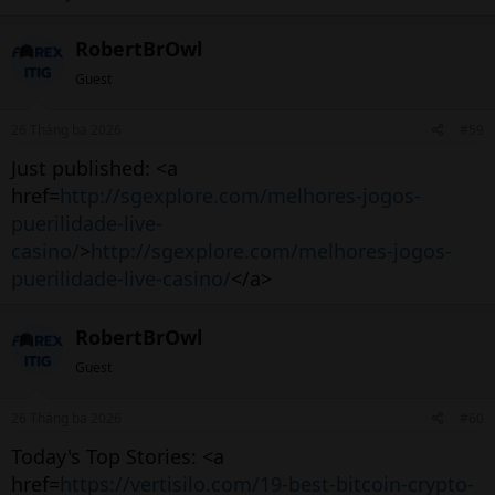
RobertBrOwl
Guest
26 Tháng ba 2026
#59
Just published: <a
href=
http://sgexplore.com/melhores-jogos-
puerilidade-live-
casino/
>
http://sgexplore.com/melhores-jogos-
puerilidade-live-casino/
</a>
RobertBrOwl
Guest
26 Tháng ba 2026
#60
Today's Top Stories: <a
href=
https://vertisilo.com/19-best-bitcoin-crypto-