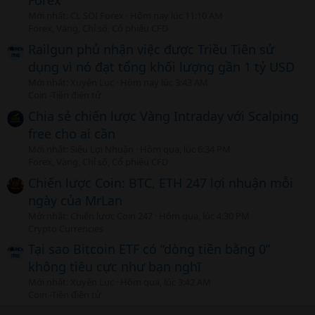
Forex
Mới nhất: CL SOI Forex
Hôm nay lúc 11:10 AM
Forex, Vàng, Chỉ số, Cổ phiếu CFD
Railgun phủ nhận việc được Triều Tiên sử
dụng vì nó đạt tổng khối lượng gần 1 tỷ USD
Mới nhất: Xuyên Lục
Hôm nay lúc 3:43 AM
Coin -Tiền điện tử
Chia sẻ chiến lược Vàng Intraday với Scalping
free cho ai cần
Mới nhất: Siêu Lợi Nhuận
Hôm qua, lúc 6:34 PM
Forex, Vàng, Chỉ số, Cổ phiếu CFD
Chiến lược Coin: BTC, ETH 247 lợi nhuận mỗi
ngày của MrLan
Mới nhất: Chiến lược Coin 247
Hôm qua, lúc 4:30 PM
Crypto Currencies
Tại sao Bitcoin ETF có “dòng tiền bằng 0”
không tiêu cực như bạn nghĩ
Mới nhất: Xuyên Lục
Hôm qua, lúc 3:42 AM
Coin -Tiền điện tử