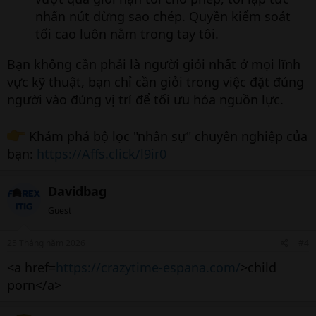
nhấn nút dừng sao chép. Quyền kiểm soát
tối cao luôn nằm trong tay tôi.
Bạn không cần phải là người giỏi nhất ở mọi lĩnh
vực kỹ thuật, bạn chỉ cần giỏi trong việc đặt đúng
người vào đúng vị trí để tối ưu hóa nguồn lực.
Khám phá bộ lọc "nhân sự" chuyên nghiệp của
bạn:
https://Affs.click/l9ir0
Davidbag
Guest
25 Tháng năm 2026
#4
<a href=
https://crazytime-espana.com/
>child
porn</a>