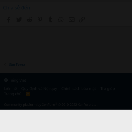
Chia sẻ đến
Facebook
Twitter
Reddit
Pinterest
Tumblr
WhatsApp
Email
Link
Sàn Forex
Tiếng Việt
Liên hệ
Quy định và Nội quy
Chính sách bảo mật
Trợ giúp
Trang chủ
R
S
S
®
Community platform by XenForo
© 2010-2022 XenForo Ltd.