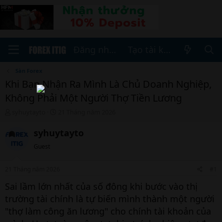
Đăng nhập
Tạo tài khoản
Sàn Forex
Khi Bạn Nhận Ra Mình Là Chủ Doanh Nghiệp,
Không Phải Một Người Thợ Tiền Lương
T
N
syhuytayto
21 Tháng năm 2026
h
g
r
à
syhuytayto
e
y
Guest
a
b
d
ắ
s
t
21 Tháng năm 2026
#1
t
đ
a
ầ
Sai lầm lớn nhất của số đông khi bước vào thị
r
u
trường tài chính là tự biến mình thành một người
t
"thợ làm công ăn lương" cho chính tài khoản của
e
r