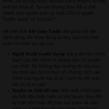
mình. Họ tự cày cuộn, tự chịu trách nhiệm, tự đau
khổ khi thua lỗ. Tại sao không thay đổi vị thế
thành một người quản lý, một CEO có quyền
"tuyển dụng" và "sa thải"?
Hệ sinh thái
XM Copy Trade
cho phép tôi vận
hành dòng vốn theo đúng tư duy của một nhà
quản trị nhân sự cấp cao.
Nghệ thuật tuyển dụng:
Bảng dữ liệu minh
bạch của XM chính là những bản CV quyền
lực nhất. Tôi không đọc những lời hứa hẹn,
tôi nhìn vào hồ sơ thực tế: Phong cách vận
hành của người này là gì? Cách họ đối mặt
với rủi ro ra sao?
Quyền sa thải tối cao:
Nếu một chiến lược
gia bắt đầu biểu hiện sự chủ quan, thay đổi
kỷ luật vốn hoặc để mức sụt giảm tài sản
vượt quá giới hạn tôi cho phép, tôi lập tức