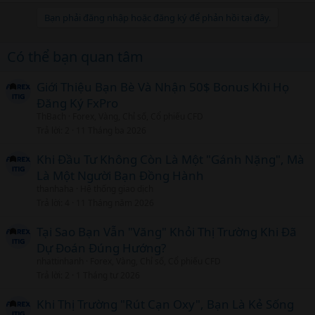
Bạn phải đăng nhập hoặc đăng ký để phản hồi tại đây.
Có thể bạn quan tâm
Giới Thiệu Bạn Bè Và Nhận 50$ Bonus Khi Họ
Đăng Ký FxPro
ThBach
Forex, Vàng, Chỉ số, Cổ phiếu CFD
Trả lời
2
11 Tháng ba 2026
Khi Đầu Tư Không Còn Là Một "Gánh Nặng", Mà
Là Một Người Bạn Đồng Hành
thanhaha
Hệ thống giao dịch
Trả lời
4
11 Tháng năm 2026
Tại Sao Bạn Vẫn "Văng" Khỏi Thị Trường Khi Đã
Dự Đoán Đúng Hướng?
nhattinhanh
Forex, Vàng, Chỉ số, Cổ phiếu CFD
Trả lời
2
1 Tháng tư 2026
Khi Thị Trường "Rút Cạn Oxy", Bạn Là Kẻ Sống