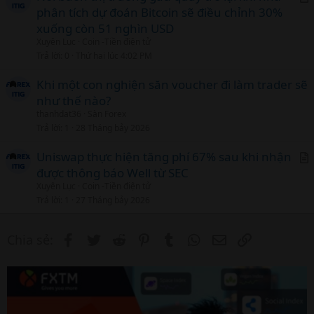
phân tích dự đoán Bitcoin sẽ điều chỉnh 30%
r
xuống còn 51 nghìn USD
t
Xuyên Lục
Coin -Tiền điện tử
i
Trả lời
0
Thứ hai lúc 4:02 PM
c
l
Khi một con nghiện săn voucher đi làm trader sẽ
như thế nào?
thanhdat36
Sàn Forex
Trả lời
1
28 Tháng bảy 2026
Uniswap thực hiện tăng phí 67% sau khi nhận
được thông báo Well từ SEC
r
Xuyên Lục
Coin -Tiền điện tử
t
Trả lời
1
27 Tháng bảy 2026
i
c
Facebook
Twitter
Reddit
Pinterest
Tumblr
WhatsApp
Email
Link
Chia sẻ:
l