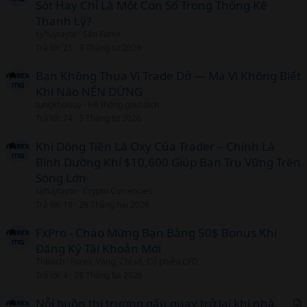
Sót Hay Chỉ Là Một Con Số Trong Thống Kê
Thanh Lý?
syhuytayto
Sàn Forex
Trả lời
21
3 Tháng tư 2026
Bạn Không Thua Vì Trade Dở — Mà Vì Không Biết
Khi Nào NÊN DỪNG
tungkhoisuy
Hệ thống giao dịch
Trả lời
74
3 Tháng tư 2026
Khi Dòng Tiền Là Oxy Của Trader – Chính Là
Bình Dưỡng Khí $10,600 Giúp Bạn Trụ Vững Trên
Sóng Lớn
syhuytayto
Crypto Currencies
Trả lời
19
26 Tháng hai 2026
FxPro - Chào Mừng Bạn Bằng 50$ Bonus Khi
Đăng Ký Tài Khoản Mới
ThBach
Forex, Vàng, Chỉ số, Cổ phiếu CFD
Trả lời
4
28 Tháng ba 2026
Nỗi buồn thị trường gấu quay trở lại khi nhà