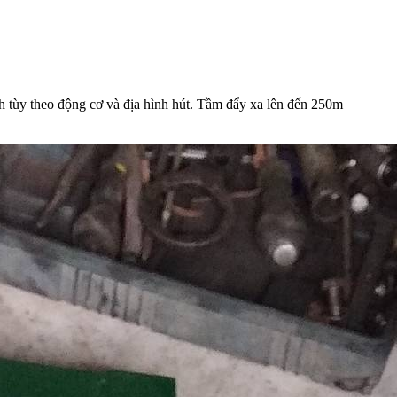
i/h tùy theo động cơ và địa hình hút. Tầm đẩy xa lên đến 250m