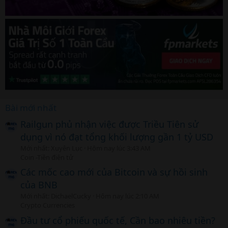
Bài mới nhất
Railgun phủ nhận việc được Triều Tiên sử
dụng vì nó đạt tổng khối lượng gần 1 tỷ USD
Mới nhất: Xuyên Lục
Hôm nay lúc 3:43 AM
Coin -Tiền điện tử
Các mốc cao mới của Bitcoin và sự hồi sinh
của BNB
Mới nhất: DichaelCucky
Hôm nay lúc 2:10 AM
Crypto Currencies
Đầu tư cổ phiếu quốc tế, Cần bao nhiêu tiền?