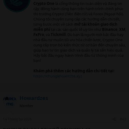
t
Crypto One
là cổng thông tin toàn diện và đáng tin
Thực tế,
cách chơi cổ phiếu
không hề phức tạp
t
cậy, đồng hành cùng bạn trên hành trình chinh phục
e
nếu bạn tiếp cận đúng phương pháp, có kiến thức
thị trường Crypto (Tiền điện tử) và Forex (Ngoại hối).
n
Chúng tôi chuyên cung cấp các hướng dẫn chi tiết,
nền tảng và kỷ luật đầu tư rõ ràng. Bài viết này sẽ
b
từng bước một về cách
mở tài khoản giao dịch
giúp bạn hiểu từ A–Z:
cổ phiếu
là gì, chơi cổ phiếu
y
miễn phí
tại các sàn quốc tế uy tín như
Binance
,
XM
,
ra sao, các chiến lược phổ biến, cách quản lý rủi
FxPro
, và
Tickmill
. Dù bạn là người mới bắt đầu hay
nhà đầu tư muốn tối ưu hóa chiến lược, Crypto One
ro và lộ trình học tập phù hợp cho người mới.
cung cấp trọn bộ kiến thức từ cơ bản đến chuyên sâu,
giúp bạn tự tin giao dịch và quản lý tài sản hiệu quả.
Hãy bắt đầu ngay hành trình đầu tư thông minh của
bạn!
2. Cổ phiếu là gì? Hiểu đúng trước
Khám phá thêm các hướng dẫn chi tiết tại:
khi học cách chơi cổ phiếu​
https://chungkhoantcbs.xyz
Cổ phiếu
là chứng chỉ xác nhận quyền sở hữu của
nhà đầu tư đối với một phần vốn của doanh
Howardzes
nghiệp. Khi bạn mua cổ phiếu, bạn trở thành cổ
Member
đông và có quyền hưởng lợi từ:
14 Tháng ba 2026
#43
Giá cổ phiếu tăng
ремонт ванны ванной комнаты <a