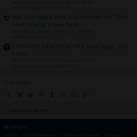
Mới nhất: OLaneDiuct
Hôm nay lúc 1:48 AM
Forex, Vàng, Chỉ số, Cổ phiếu CFD
Mất nửa ngày ở tiệm sửa xe và bài học "thay
nhớt" cho tài khoản forex
Mới nhất: OLaneDiuct
Hôm nay lúc 1:19 AM
Hệ thống giao dịch
Chiến lược trade Forex FREE hàng ngày - SOI
Forex
Mới nhất: CL SOI Forex
Hôm qua, lúc 9:26 PM
Forex, Vàng, Chỉ số, Cổ phiếu CFD
Chia sẻ đến
Facebook
Twitter
Reddit
Pinterest
Tumblr
WhatsApp
Email
Link
Chứng khoán Việt Nam
Tiếng Việt
Liên hệ
Quy định và Nội quy
Chính sách bảo mật
Trợ giúp