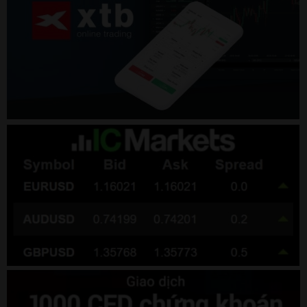
https://motaikhoantcbs.com/cach-choi-co-phieu/
16. Chơi cổ phiếu có phải làm giàu
nhanh?​
Câu trả lời là
KHÔNG
nếu bạn không có kiến thức.
Nhưng
CÓ
nếu bạn:
Kiên nhẫn
Kỷ luật
Liên tục học hỏi
Chứng khoán là cuộc chơi dài hạn, không phải
sòng bạc.