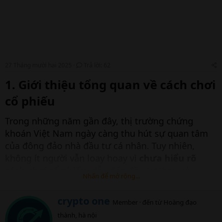
27 Tháng mười hai 2025
Trả lời: 62
1. Giới thiệu tổng quan về cách chơi
cổ phiếu​
Trong những năm gần đây, thị trường chứng
khoán Việt Nam ngày càng thu hút sự quan tâm
của đông đảo nhà đầu tư cá nhân. Tuy nhiên,
không ít người vẫn loay hoay vì
chưa hiểu rõ
cách chơi cổ phiếu
, dẫn đến đầu tư theo cảm
Nhấn để mở rộng...
xúc, tin đồn hoặc “nghe người khác mách nước”.
Điều này khiến nhiều người thua lỗ dù thị trường
W
crypto one
Member
·
đến từ
Hoàng đạo
chung có xu hướng tăng trưởng.
r
thành, hà nội
i