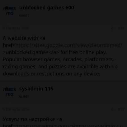
unblocked games 600
Guest
Lợi nhuận nhanh
Phù hợp thị trường biến động
9 Tháng ba 2026
#34
Nhược điểm:
A website with <a
href=
https://sites.google.com/view/classroomed/
>unblocked games</a> for free online play.
Rủi ro cao
Popular browser games, arcades, platformers,
Áp lực tâm lý lớn
racing games, and puzzles are available with no
Không phù hợp người mới chưa hiểu rõ cách
downloads or restrictions on any device.
chơi cổ phiếu
sysadmin 115
6. Cách chơi cổ phiếu cho người
Guest
mới bắt đầu​
9 Tháng ba 2026
#33
6.1. Học kiến thức nền tảng​
Услуги по настройке <a
Trước khi bỏ tiền thật, bạn cần học:
href=
https://sysadmin.guru/
>
https://sysadmin.gu