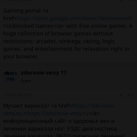
Gaming portal <a
8. Phân tích kỹ thuật trong cách
href=
https://sites.google.com/view/classroomed/
>Unblocked Games</a> with free online games. A
chơi cổ phiếu​
huge collection of browser games without
restrictions: arcades, strategy, racing, logic
Phân tích kỹ thuật giúp xác định:
games, and entertainment for relaxation right in
your browser.
Điểm mua
Điểm bán
zdorovie-veny 17
Xu hướng thị trường
Guest
Một số công cụ phổ biến:
5 Tháng ba 2026
#29
Мучает варикоз? <a href=
https://zdorovie-
Đường trung bình (MA)
veny.ru
.>
https://zdorovie-veny.ru
</a>
RSI
информационный сайт о здоровье вен и
MACD
лечении варикоза ног: УЗДС диагностика,
Hỗ trợ – kháng cự
лечение варикоза, ЭВЛО (лазерное лечение),