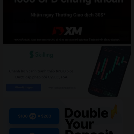
17. Tổng kết: Cách chơi cổ phiếu
đúng cho người mới​
Qua bài viết này, bạn đã hiểu:
Bản chất cổ phiếu
Các phong cách đầu tư
Cách phân tích
Quản lý vốn và tâm lý
Cách chơi cổ phiếu
không phải bí quyết bí ẩn, mà
là quá trình học tập, trải nghiệm và hoàn thiện
bản thân. Người thành công trên thị trường
không phải người thông minh nhất, mà là người
kỷ luật nhất.