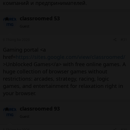
компаний и предпринимателей.
7. Phân tích cơ bản trong cách chơi
cổ phiếu​
classroomed 53
Guest
Phân tích cơ bản tập trung vào giá trị nội tại của
doanh nghiệp.
6 Tháng ba 2026
#31
Gaming portal <a
7.1. Các chỉ số quan trọng​
href=
https://sites.google.com/view/classroomed/
>Unblocked Games</a> with free online games. A
EPS (thu nhập trên mỗi cổ phiếu)
huge collection of browser games without
P/E (định giá)
restrictions: arcades, strategy, racing, logic
ROE (hiệu quả sử dụng vốn)
games, and entertainment for relaxation right in
Tăng trưởng lợi nhuận
your browser.
7.2. Đọc báo cáo tài chính​
classroomed 93
Hiểu báo cáo tài chính giúp bạn tránh đầu tư vào
Guest
doanh nghiệp yếu kém dù giá
cổ phiếu
đang
“nóng”.
5 Tháng ba 2026
#30