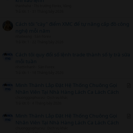
khi vào lệnh
r
Làm quen phân tích kỹ thuật
thanhaha
Thị trường Forex, Vàng
t
Trả lời
1
31 Tháng bảy 2026
i
Giai đoạn 3: Thực chiến​
c
Cách tôi "cày" điểm XMC để tự nâng cấp đồ công
l
nghệ mỗi năm
Giao dịch vốn nhỏ
nhatwang
Sàn Forex
Ghi chép lại lịch sử giao dịch
Trả lời
1
22 Tháng bảy 2026
Giai đoạn 4: Tối ưu​
Cách tôi quy đổi số lệnh trade thành số ly trà sữa
mỗi tuần
Hoàn thiện chiến lược
nhattinhanh
Sàn Forex
Nâng dần quy mô vốn
Trả lời
1
18 Tháng bảy 2026
Minh Thành Lắp Đặt Hệ Thống Chuông Gọi
14. Cách chơi cổ phiếu an toàn
Nhân Viên Tại Nhà Hàng Lách Ca Lách Cách
r
chuonggoiphucvu
Dịch vụ khác
trong thị trường biến động​
t
Trả lời
0
4 Tháng bảy 2026
i
Khi thị trường xấu:
c
Minh Thành Lắp Đặt Hệ Thống Chuông Gọi
l
Nhân Viên Tại Nhà Hàng Lách Ca Lách Cách
r
chuonggoiphucvu
Dịch vụ khác
t
Ưu tiên giữ tiền mặt