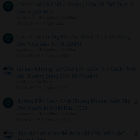
Người mới
không nên
sử dụng margin cho
Cách Chơi Cổ Phiếu: Hướng Dẫn Chi Tiết Từ A–Z
đến khi:
Cho Người Mới
crypto one
Chứng khoán Việt Nam
Trả lời
84
3 Tháng tư 2026
Có lợi nhuận ổn định
Cách Chơi Chứng Khoán Từ A-Z: Lộ Trình Vàng
Hiểu rõ quản lý rủi ro
Cho Nhà Đầu Tư F0 (2026)
Kiểm soát tốt tâm lý
crypto one
Chứng khoán Việt Nam
Trả lời
30
30 Tháng năm 2026
13. Lộ trình học cách chơi cổ phiếu
Tại Sao Những Tay Chơi Lớn Luôn Tìm Cách "Nối
hiệu quả​
Dài" Đường Sống Cho Tài Khoản?
thanhaha
Sàn Forex
Giai đoạn 1: Nền tảng​
Trả lời
26
2 Tháng bảy 2026
Hướng Dẫn Cách Chơi Chứng Khoán Toàn Tập
Hiểu cổ phiếu là gì
Cho Người Mới Bắt Đầu 2026
r
Học cách đọc bảng giá
crypto one
Chứng khoán Việt Nam
t
Trả lời
43
27 Tháng năm 2026
Giai đoạn 2: Phân tích​
i
c
Học cách ăn chay để chữa cái tính "sốt ruột"
Học phân tích cơ bản
l