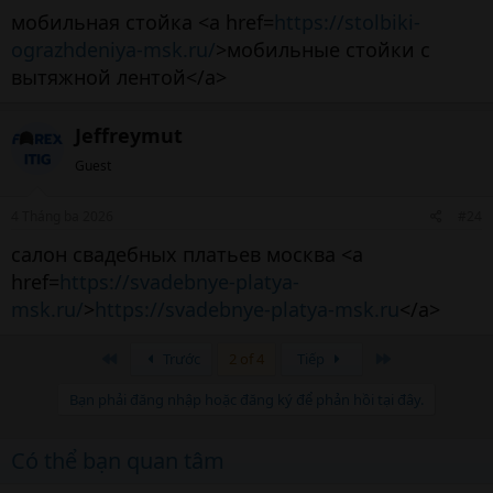
thường gặp​
мобильная стойка <a href=
https://stolbiki-
ograzhdeniya-msk.ru/
>мобильные стойки с
Nghe tin đồn, room chat
вытяжной лентой</a>
Mua cổ phiếu không hiểu doanh nghiệp
Lướt sóng khi chưa đủ kinh nghiệm
Jeffreymut
Sử dụng margin sớm
Guest
Tránh được những sai lầm này, bạn đã đi được
nửa chặng đường trong hành trình học
cách chơi
4 Tháng ba 2026
#24
cổ phiếu
.
салон свадебных платьев москва <a
href=
https://svadebnye-platya-
msk.ru/
>
https://svadebnye-platya-msk.ru
</a>
12. Có nên dùng margin khi chơi cổ
Đầu
Cuối
Trước
2 of 4
Tiếp
phiếu?​
Bạn phải đăng nhập hoặc đăng ký để phản hồi tại đây.
Margin giúp khuếch đại lợi nhuận nhưng cũng
khuếch đại rủi ro.
Có thể bạn quan tâm