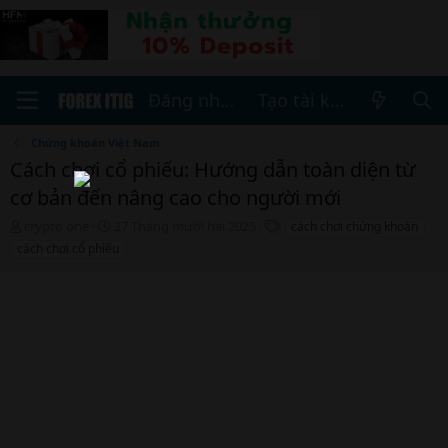
Đăng nhập
Tạo tài khoản
Chứng khoán Việt Nam
Cách chơi cổ phiếu: Hướng dẫn toàn diện từ
cơ bản đến nâng cao cho người mới
T
N
T
crypto one
27 Tháng mười hai 2025
cách chơi chứng khoán
h
g
h
cách chơi cổ phiếu
r
à
ẻ
e
y
a
b
d
ắ
s
t
t
đ
a
ầ
r
u
t
e
r