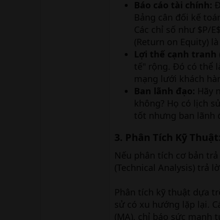
Báo cáo tài chính:
Đ
Bảng cân đối kế toán
Các chỉ số như $P/E$
(Return on Equity) l
Lợi thế cạnh tranh 
tế" rộng. Đó có thể 
mạng lưới khách hàn
Ban lãnh đạo:
Hãy n
không? Họ có lịch s
tốt nhưng ban lãnh đ
3. Phân Tích Kỹ Thuật
Nếu phân tích cơ bản trả
(Technical Analysis) trả 
Phân tích kỹ thuật dựa tr
sử có xu hướng lặp lại. 
(MA), chỉ báo sức mạnh t