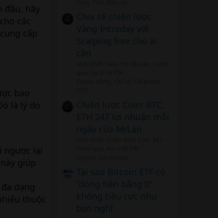
Coin -Tiền điện tử
n đầu, hãy
Chia sẻ chiến lược
 cho các
Vàng Intraday với
 cung cấp
Scalping free cho ai
cần
Mới nhất: Siêu Lợi Nhuận
Hôm
qua, lúc 6:34 PM
Forex, Vàng, Chỉ số, Cổ phiếu
CFD
ược bao
Chiến lược Coin: BTC,
Đó là lý do
ETH 247 lợi nhuận mỗi
ngày của MrLan
Mới nhất: Chiến lược Coin 247
Hôm qua, lúc 4:30 PM
 ngược lại
Crypto Currencies
 này giúp
Tại sao Bitcoin ETF có
“dòng tiền bằng 0”
 đa dạng
không tiêu cực như
phiếu thuộc
bạn nghĩ