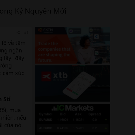
rong Kỷ Nguyên Mới
#1
 lồ về tâm
ường ngắn
g lầy" đầy
hường
t cảm xúc
 Số​
đổi, mua
 nhiên, nếu
i của nó.