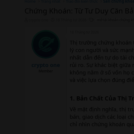
Home
Trang nhất
Trao đổi kiến thức
Sàn chứng kho
Chứng Khoán: Từ Tư Duy Căn Bả
T
N
T
crypto one
18 Tháng tư 2026
mở tài khoản chứng kh
h
g
h
r
à
ẻ
18 Tháng tư 2026
e
y
a
b
Thị trường chứng khoán 
d
ắ
lý con người và sức mạnh
s
t
nhất dẫn đến tự do tài c
t
đ
a
ầ
crypto one
rủi ro. Sự khác biệt giữ
r
u
Member
không nằm ở số vốn họ c
t
e
và việc lựa chọn đúng đi
r
1. Bản Chất Của Thị 
Về mặt định nghĩa, thị t
bán, giao dịch các loại c
chỉ nhìn chứng khoán qua