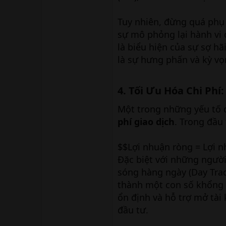
Tuy nhiên, đừng quá phụ 
sự mô phỏng lại hành vi
là biểu hiện của sự sợ hã
là sự hưng phấn và kỳ vọ
4. Tối Ưu Hóa Chi Phí
Một trong những yếu tố 
phí giao dịch
. Trong đầu
$$Lợi nhuận ròng = Lợi n
Đặc biệt với những người
sóng hàng ngày (Day Trad
thành một con số khổng l
ổn định và hỗ trợ mở tài
đầu tư.