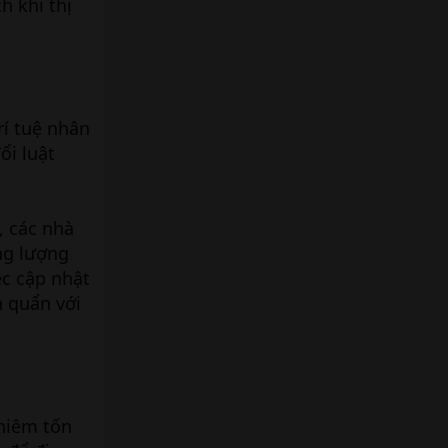
h khi thị
rí tuệ nhân
ổi luật
, các nhà
ng lượng
ệc cập nhật
h quẩn với
hiêm tốn