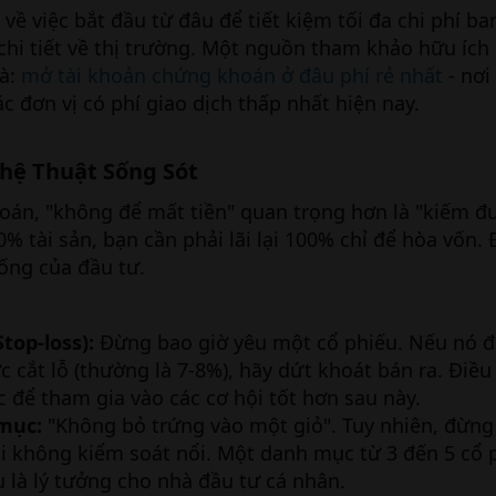
ề việc bắt đầu từ đâu để tiết kiệm tối đa chi phí ba
 chi tiết về thị trường. Một nguồn tham khảo hữu ích
là:
mở tài khoản chứng khoán ở đâu phí rẻ nhất
- nơi
c đơn vị có phí giao dịch thấp nhất hiện nay.
ghệ Thuật Sống Sót​
oán, "không để mất tiền" quan trọng hơn là "kiếm đ
0% tài sản, bạn cần phải lãi lại 100% chỉ để hòa vốn. 
sống của đầu tư.
top-loss):
Đừng bao giờ yêu một cổ phiếu. Nếu nó đi
cắt lỗ (thường là 7-8%), hãy dứt khoát bán ra. Điều
c để tham gia vào các cơ hội tốt hơn sau này.
mục:
"Không bỏ trứng vào một giỏ". Tuy nhiên, đừng
 không kiểm soát nổi. Một danh mục từ 3 đến 5 cổ 
 là lý tưởng cho nhà đầu tư cá nhân.