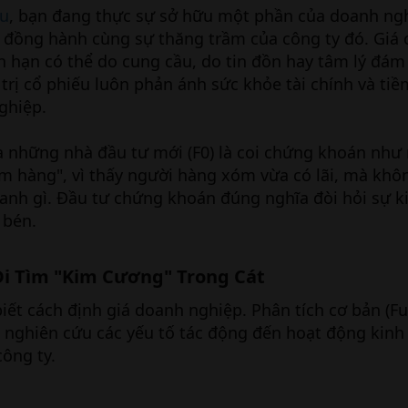
ếu
, bạn đang thực sự sở hữu một phần của doanh ng
 đồng hành cùng sự thăng trầm của công ty đó. Giá 
 hạn có thể do cung cầu, do tin đồn hay tâm lý đám
 trị cổ phiếu luôn phản ánh sức khỏe tài chính và ti
ghiệp.
a những nhà đầu tư mới (F0) là coi chứng khoán như
m hàng", vì thấy người hàng xóm vừa có lãi, mà khôn
anh gì. Đầu tư chứng khoán đúng nghĩa đòi hỏi sự k
 bén.
Đi Tìm "Kim Cương" Trong Cát​
iết cách định giá doanh nghiệp. Phân tích cơ bản (
 nghiên cứu các yếu tố tác động đến hoạt động kinh
công ty.