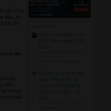
u đồ chỉ là
ay đầu, đó
ch lũy, đó
Bài mới nhất
Chiến lược trade Forex
FREE hàng ngày - SOI
Forex
Mới nhất: CL SOI Forex
Hôm
 qua là
chi
nay lúc 11:10 AM
Forex, Vàng, Chỉ số, Cổ phiếu
CFD
Railgun phủ nhận việc
ặc lướt
được Triều Tiên sử
ộng dồn
dụng vì nó đạt tổng
, hệ thống
khối lượng gần 1 tỷ
 thành quả
USD
Mới nhất: Xuyên Lục
Hôm nay
lúc 3:43 AM