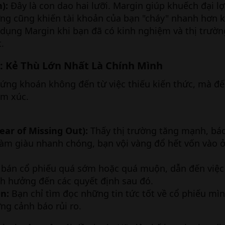
):
Đây là con dao hai lưỡi. Margin giúp khuếch đại lợ
ưng cũng khiến tài khoản của bạn "cháy" nhanh hơn k
 dụng Margin khi bạn đã có kinh nghiệm và thị trườ
.
: Kẻ Thù Lớn Nhất Là Chính Mình​
hứng khoán không đến từ việc thiếu kiến thức, mà đế
ảm xúc.
ar of Missing Out):
Thấy thị trường tăng mạnh, báo
làm giàu nhanh chóng, bạn vội vàng đổ hết vốn vào ở
bán cổ phiếu quá sớm hoặc quá muộn, dẫn đến việc
nh hưởng đến các quyết định sau đó.
n:
Bạn chỉ tìm đọc những tin tức tốt về cổ phiếu mì
ng cảnh báo rủi ro.