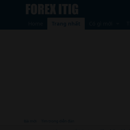
Home
Trang nhất
Có gì mới
T
Bài mới
Tìm trong diễn đàn