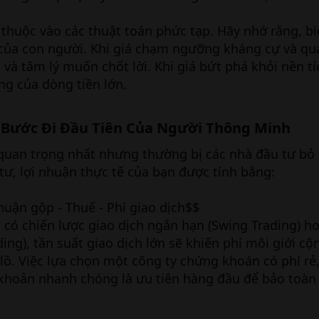
thuộc vào các thuật toán phức tạp. Hãy nhớ rằng, biể
 của con người. Khi giá chạm ngưỡng kháng cự và qu
i và tâm lý muốn chốt lời. Khi giá bứt phá khỏi nền tí
ng của dòng tiền lớn.
: Bước Đi Đầu Tiên Của Người Thông Minh​
quan trọng nhất nhưng thường bị các nhà đầu tư bỏ
 tư, lợi nhuận thực tế của bạn được tính bằng:
huận gộp - Thuế - Phí giao dịch$$
 có chiến lược giao dịch ngắn hạn (Swing Trading) ho
ing), tần suất giao dịch lớn sẽ khiến phí môi giới c
ồ. Việc lựa chọn một công ty chứng khoán có phí rẻ
 khoản nhanh chóng là ưu tiên hàng đầu để bảo toàn