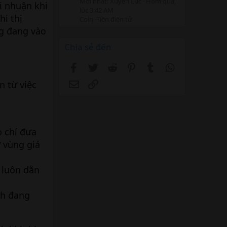
Mới nhất: Xuyên Lục
Hôm qua,
i nhuận khi
lúc 3:42 AM
hi thị
Coin -Tiền điện tử
ng đang vào
Chia sẻ đến
Facebook
Twitter
Reddit
Pinterest
Tumblr
WhatsApp
Email
Link
n từ việc
 chí đưa
 vùng giá
 luôn dằn
nh đang