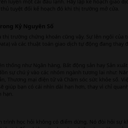
èn luyện một cái đầu lạnh. Hãy lập kế hoạch giao dịc
thủ tuyệt đối kế hoạch đó khi thị trường mở cửa.
rong Kỷ Nguyên Số​
à thị trường chứng khoán cũng vậy. Sự lên ngôi của t
 Data) và các thuật toán giao dịch tự động đang thay đ
ền thống như Ngân hàng, Bất động sản hay Sản xuất
 dồn sự chú ý vào các nhóm ngành tương lai như: Nă
ẫn, Thương mại điện tử và Chăm sóc sức khỏe số. Vi
ẽ giúp bạn có cái nhìn dài hạn hơn, thay vì chỉ quan
n hạn.
 trình học hỏi không có điểm dừng. Nó đòi hỏi sự k