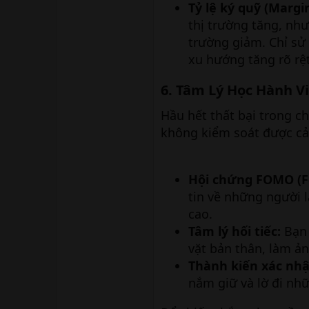
Tỷ lệ ký quỹ (Margin
thị trường tăng, nh
trường giảm. Chỉ sử
xu hướng tăng rõ rệt
6. Tâm Lý Học Hành Vi
Hầu hết thất bại trong c
không kiểm soát được c
Hội chứng FOMO (Fe
tin về những người 
cao.
Tâm lý hối tiếc:
Bạn 
vặt bản thân, làm ả
Thành kiến xác nhậ
nắm giữ và lờ đi nhữ