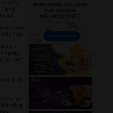
chú ý đến
tiền tệ.
 $ROE$
on hào kinh
t thấp hoặc
inh bạch
nh nghiệp
 "bốc hơi".
ch kỹ thuật
iá và lịch
 bình động
ướng.