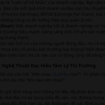
ây là "cuốn sổ hộ khẩu" của doanh nghiệp. Bạn cần 
, Báo cáo kết quả kinh doanh và Báo cáo lưu chuyển 
 (Price-to-Earnings), $EPS$ (Earnings Per Share), hay
à những công cụ đo lường hiệu quả quản lý vốn.
(Moat):
Một doanh nghiệp tốt là doanh nghiệp có "c
là thương hiệu mạnh, bằng sáng chế, chi phí sản xuấ
g trung thành.
hìn vào lịch sử của những người đứng đầu. Họ có m
ử mua bán cổ phiếu bất thường hay không? Một doa
ạo thiếu tâm thì tài sản của cổ đông cũng dễ dàng bị
: Nghệ Thuật Đọc Hiểu Tâm Lý Thị Trường​
 lời cho câu hỏi "Nên mua
cổ phiếu
nào?", thì phân tí
lời cho câu hỏi "Khi nào nên mua?".
ên giả định rằng mọi thông tin đều đã phản ánh vào g
Các nhà đầu tư sử dụng biểu đồ nến, các đường trung
ương đối (RSI) hay các dải Bollinger để xác định xu h