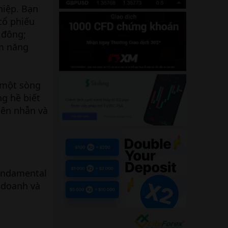
hiệp. Bạn
cổ phiếu
 đông;
ềm năng
 một sòng
g hề biết
iên nhẫn và
Fundamental
 doanh và