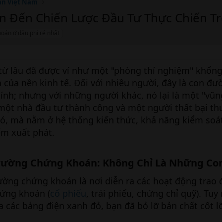
án Việt Nam
n Đến Chiến Lược Đầu Tư Thực Chiến T
oán ở đâu phí rẻ nhất
từ lâu đã được ví như một "phòng thí nghiệm" khổng
 của nền kinh tế. Đối với nhiều người, đây là con đ
hính; nhưng với những người khác, nó lại là một "vũn
a một nhà đầu tư thành công và một người thất bại t
ó, mà nằm ở hệ thống kiến thức, khả năng kiểm soá
ểm xuất phát.
Trường Chứng Khoán: Không Chỉ Là Những Con
rường chứng khoán là nơi diễn ra các hoạt động trao 
hứng khoán (
cổ phiếu
, trái phiếu, chứng chỉ quỹ). Tuy
 các bảng điện xanh đỏ, bạn đã bỏ lỡ bản chất cốt lõ