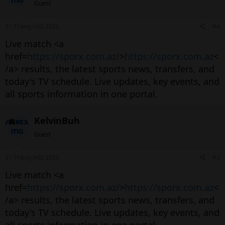
Guest
31 Tháng một 2026
#4
Live match <a
href=
https://sporx.com.az/
>
https://sporx.com.az
<
/a> results, the latest sports news, transfers, and
today's TV schedule. Live updates, key events, and
all sports information in one portal.
KelvinBuh
Guest
31 Tháng một 2026
#3
Live match <a
href=
https://sporx.com.az/
>
https://sporx.com.az
<
/a> results, the latest sports news, transfers, and
today's TV schedule. Live updates, key events, and
all sports information in one portal.