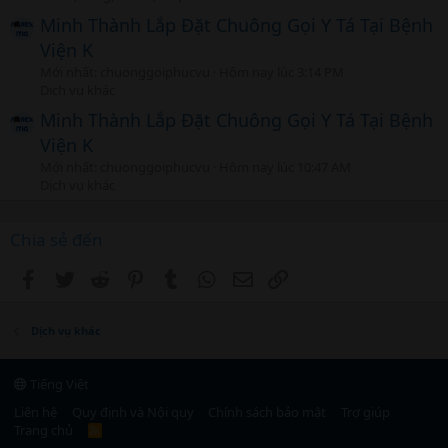
Minh Thành Lắp Đặt Chuông Gọi Y Tá Tại Bệnh
Viện K
Mới nhất: chuonggoiphucvu
Hôm nay lúc 3:14 PM
Dịch vụ khác
Minh Thành Lắp Đặt Chuông Gọi Y Tá Tại Bệnh
Viện K
Mới nhất: chuonggoiphucvu
Hôm nay lúc 10:47 AM
Dịch vụ khác
Chia sẻ đến
Facebook
Twitter
Reddit
Pinterest
Tumblr
WhatsApp
Email
Link
Dịch vụ khác
Tiếng Việt
Liên hệ
Quy định và Nội quy
Chính sách bảo mật
Trợ giúp
Trang chủ
R
S