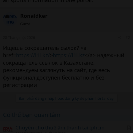
Ronaldker
Guest
28 Tháng một 2026
#2
Ищешь сокращатель сылок? <a
href=
https://l1l.kz/
>
https://l1l.kz
</a> надежный
сокращатель ссылок в Казахстане,
рекомендуем заглянуть на сайт, где весь
функционал доступен бесплатно и без
регистрации
Bạn phải đăng nhập hoặc đăng ký để phản hồi tại đây.
Có thể bạn quan tâm
Chuyên cho thuê âm thanh tại tphcm