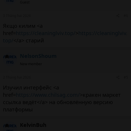
Guest
3 Tháng hai 2026
#6
Якщо килим <a
href=
https://cleaninglviv.top/
>
https://cleaninglviv.
top/
</a> старий
NelsonShoum
New member
2 Tháng hai 2026
#5
Изучил интерфейс <a
href=
https://www.chilsag.com/
>кракен маркет
ссылка ведёт</a> на обновлённую версию
платформы
KelvinBuh