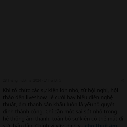
23 Tháng mười hai 2024
Trả lời: 5
Khi tổ chức các sự kiện lớn nhỏ, từ hội nghị, hội
thảo đến liveshow, lễ cưới hay biểu diễn nghệ
thuật, âm thanh sân khấu luôn là yếu tố quyết
định thành công. Chỉ cần một sai sót nhỏ trong
hệ thống âm thanh, toàn bộ sự kiện có thể mất đi
sức hấp dẫn. Chính vì vậy, dịch vụ
cho thuê âm