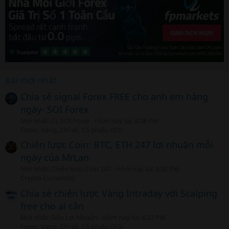
Bài mới nhất
Chia sẻ signal Forex FREE cho anh em hàng
ngày- SOI Forex
Mới nhất: CL SOI Forex
Hôm nay lúc 4:38 PM
Forex, Vàng, Chỉ số, Cổ phiếu CFD
Chiến lược Coin: BTC, ETH 247 lợi nhuận mỗi
ngày của MrLan
Mới nhất: Chiến lược Coin 247
Hôm nay lúc 4:30 PM
Crypto Currencies
Chia sẻ chiến lược Vàng Intraday với Scalping
free cho ai cần
Mới nhất: Siêu Lợi Nhuận
Hôm nay lúc 4:22 PM
Forex, Vàng, Chỉ số, Cổ phiếu CFD