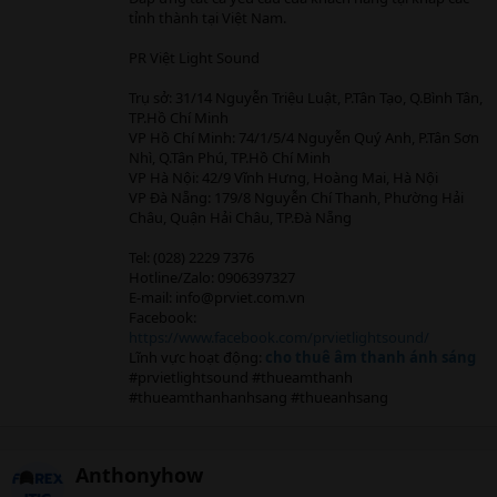
b
tỉnh thành tại Việt Nam.
y
PR Việt Light Sound
Trụ sở: 31/14 Nguyễn Triệu Luật, P.Tân Tạo, Q.Bình Tân,
TP.Hồ Chí Minh
VP Hồ Chí Minh: 74/1/5/4 Nguyễn Quý Anh, P.Tân Sơn
Nhì, Q.Tân Phú, TP.Hồ Chí Minh
VP Hà Nội: 42/9 Vĩnh Hưng, Hoàng Mai, Hà Nội
VP Đà Nẵng: 179/8 Nguyễn Chí Thanh, Phường Hải
Châu, Quận Hải Châu, TP.Đà Nẵng
Tel: (028) 2229 7376
Hotline/Zalo: 0906397327
E-mail:
info@prviet.com.vn
Facebook:
https://www.facebook.com/prvietlightsound/
Lĩnh vực hoạt động:
cho thuê âm thanh ánh sáng
#prvietlightsound #thueamthanh
#thueamthanhanhsang #thueanhsang
Anthonyhow