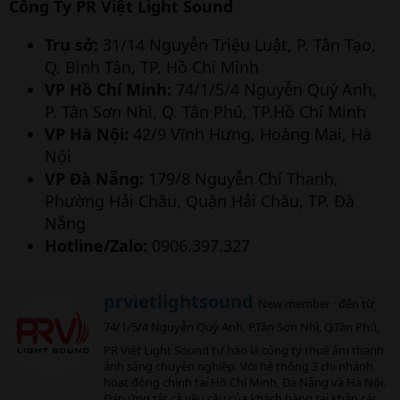
Công Ty PR Việt Light Sound
Trụ sở:
31/14 Nguyễn Triệu Luật, P. Tân Tạo,
Q. Bình Tân, TP. Hồ Chí Minh
VP Hồ Chí Minh:
74/1/5/4 Nguyễn Quý Anh,
P. Tân Sơn Nhì, Q. Tân Phú, TP.Hồ Chí Minh
VP Hà Nội:
42/9 Vĩnh Hưng, Hoàng Mai, Hà
Nội
VP Đà Nẵng:
179/8 Nguyễn Chí Thanh,
Phường Hải Châu, Quận Hải Châu, TP. Đà
Nẵng
Hotline/Zalo:
0906.397.327
W
prvietlightsound
New member
·
đến từ
r
74/1/5/4 Nguyễn Quý Anh, P.Tân Sơn Nhì, Q.Tân Phú,
i
t
PR Việt Light Sound tự hào là công ty thuê âm thanh
t
ánh sáng chuyên nghiệp. Với hệ thống 3 chi nhánh
e
hoạt động chính tại Hồ Chí Minh, Đà Nẵng và Hà Nội.
n
Đáp ứng tất cả yêu cầu của khách hàng tại khắp các