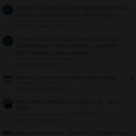
Phân tích chuyên sâu thị trường chứng khoán:
Góc nhìn đa chiều từ cơ bản đến nâng cao
crypto one
Sàn chứng khoán Việt Nam
Trả lời
28
9 Tháng tư 2026
🔍 PHÂN TÍCH KỸ THUẬT CHUYÊN SÂU: HIỂU
ĐÚNG “VÙNG THANH KHOẢN – LIQUIDITY
ZONE” TRONG CHỨNG KHOÁN
crypto one
Chứng khoán Việt Nam
Trả lời
5
5 Tháng ba 2026
Dịch vụ sửa máy in tận nơi chuyên nghiệp
thinhphat
Dịch vụ khác
r
Trả lời
4
5 Tháng ba 2026
t
i
KHÓA HỌC CHUYÊN SÂU: "DẦU THÔ - GIÀU
c
THÔI"
l
thanhhungHCT
Forex, Vàng, Chỉ số, Cổ phiếu CFD
Trả lời
1
9 Tháng bảy 2025
Share code Nhìn M5 - Thấu H1 | Chỉ báo Price