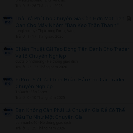
prvietlightsound
Dịch vụ khác
r
Trả lời
5
26 Tháng hai 2026
t
i
Thà Trả Phí Cho Chuyên Gia Còn Hơn Mất Tiền
c
Oan Cho Mấy Nhóm "Bắn Kèo Thần Thánh"
r
l
tungkhoisuy
Thị trường Forex, Vàng
t
Trả lời
1
17 Tháng sáu 2026
i
c
Chiến Thuật Cải Tạo Dòng Tiền Dành Cho Trader
l
Và IB Chuyên Nghiệp
ductaibinhthuong
Hệ thống giao dịch
Trả lời
25
27 Tháng năm 2026
FxPro - Sự Lựa Chọn Hoàn Hảo Cho Các Trader
Chuyên Nghiệp
ThBach
Sàn Forex
Trả lời
0
10 Tháng năm 2025
Bạn Không Cần Phải Là Chuyên Gia Để Có Thể
Đầu Tư Như Một Chuyên Gia
tienmanhu40
Hệ thống giao dịch
Trả lời
3
25 Tháng năm 2026