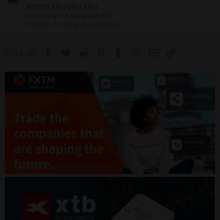
Action chuyên sâu
DieuHoang
Hệ thống giao dịch
Trả lời
0
29 Tháng mười một 2023
Facebook
Twitter
Reddit
Pinterest
Tumblr
WhatsApp
Email
Link
Chia sẻ: