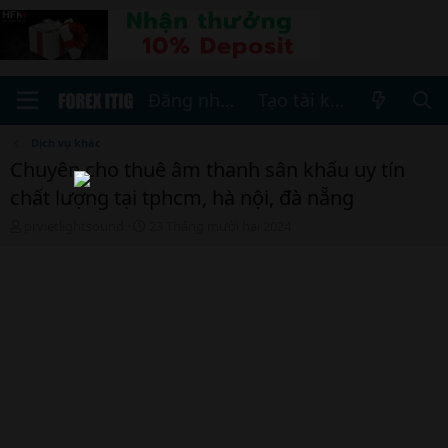
Đăng nhập
Tạo tài khoản
Dịch vụ khác
Chuyên cho thuê âm thanh sân khấu uy tín
chất lượng tại tphcm, hà nội, đà nẵng
T
N
prvietlightsound
23 Tháng mười hai 2024
h
g
r
à
e
y
a
b
d
ắ
s
t
t
đ
a
ầ
r
u
t
e
r