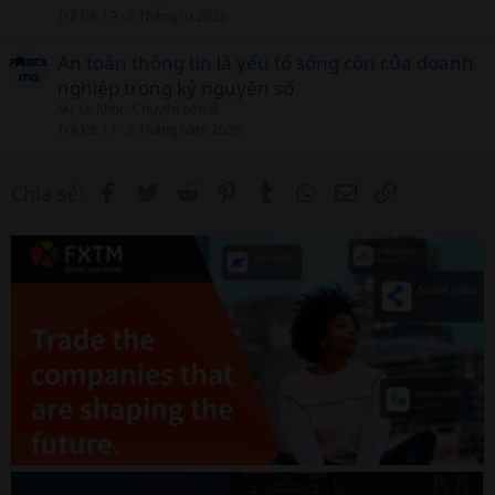
Trả lời
19
6 Tháng tư 2026
An toàn thông tin là yếu tố sống còn của doanh
nghiệp trong kỷ nguyên số
Mr Le Khoi
Chuyện bên lề
Trả lời
11
3 Tháng năm 2026
Facebook
Twitter
Reddit
Pinterest
Tumblr
WhatsApp
Email
Link
Chia sẻ: