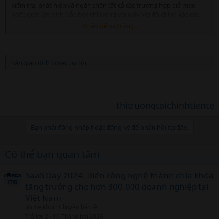
kiểm tra, phát hiện và ngăn chặn tất cả các trường hợp giả mạo
hoặc gian lận sinh trắc học chỉ trong vài giây với độ chính xác cao.
Nhấn để mở rộng...
Viettel eKYC đang được ứng dụng trong nhiều nghiệp vụ như: cấp
phát chữ ký số; ký kết hợp đồng điện tử; chấm công bằng khuôn
mặt; kiểm soát an ninh bằng khuôn mặt; mở tài khoản, phát hành
thẻ, thẩm định khoản vay cho nhiều ngân hàng; kiểm soát gian lận,
Sàn giao dịch Forex uy tín
lừa đảo trong tín dụng; định danh khách hàng, xác thực khách
hàng trong bảo hiểm và viễn thông… Từ năm 2020 đến nay, dịch vụ
xác thực và định danh điện tử Viettel eKYC đã được tích hợp trên hệ
thống của nhiều doanh nghiệp giúp cắt giảm trên 80% giấy tờ và
tiết kiệm đến trên 70% thời gian để hoàn thành các thủ tục.
thitruongtaichinhtiente
Viettel eKYC cũng là nền tảng xác thực sinh trắc học đằng sau ứng
Bạn phải đăng nhập hoặc đăng ký để phản hồi tại đây.
dụng Viettel Money, giúp hơn 25 triệu khách hàng giao dịch tài
chính an toàn.
Có thể bạn quan tâm
SaaS Day 2024: Biến công nghệ thành chìa khóa
tăng trưởng cho hơn 800.000 doanh nghiệp tại
Việt Nam
Mr Le Khoi
Chuyện bên lề
Trả lời
2
10 Tháng hai 2026