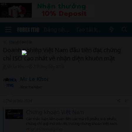
Đăng nhập
Tạo tài khoản
Chuyện bên lề
Doanh nghiệp Việt Nam đầu tiên đạt chứng
chỉ ISO cao nhất về nhận diện khuôn mặt
T
N
Mr Le Khoi
2 Tháng bảy 2024
h
g
r
à
Mr Le Khoi
e
y
New member
a
b
d
ắ
s
t
2 Tháng bảy 2024
#1
t
đ
a
ầ
Chứng khoán Việt Nam
r
u
Các thảo luận liên quan đến các mã cổ phiếu, trái phiếu,
t
chứng chỉ quỹ mở trên thị trường chứng khoán Việt nam
e
forum.forexitig.com
r