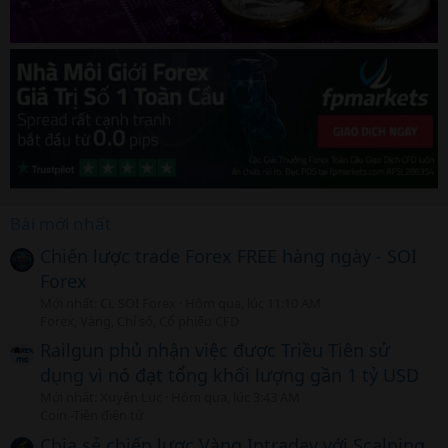
Bài mới nhất
Chiến lược trade Forex FREE hàng ngày - SOI
Forex
Mới nhất: CL SOI Forex
Hôm qua, lúc 11:10 AM
Forex, Vàng, Chỉ số, Cổ phiếu CFD
Railgun phủ nhận việc được Triều Tiên sử
dụng vì nó đạt tổng khối lượng gần 1 tỷ USD
Mới nhất: Xuyên Lục
Hôm qua, lúc 3:43 AM
Coin -Tiền điện tử
Chia sẻ chiến lược Vàng Intraday với Scalping