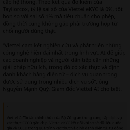
cập hệ thống. Theo kết quả đo kiểm của
Tayllorcox, tỷ lệ sai số của Viettel eKYC là 0%, tốt
hơn so với sai số 1% mà tiêu chuẩn cho phép,
đồng thời cũng không gặp phải trường hợp từ
chối người dùng thật.
“Viettel cam kết nghiên cứu và phát triển những
công nghệ hiện đại nhất trong lĩnh vực AI để giúp
các doanh nghiệp và người dân tiếp cận những
giải pháp hữu ích, trong đó có xác thực và định
danh khách hàng điện tử – dịch vụ quan trọng
được sử dụng trong nhiều dịch vụ số”, ông
Nguyễn Mạnh Quý, Giám đốc Viettel AI cho biết.
“
Viettel là đối tác chính thức của Bộ Công an trong cung cấp dịch vụ
xác thực CCCD gắn chip. Viettel eKYC kết nối với cơ sở dữ liệu quốc
gia về CCCD trong quá trình xác thực và định danh điện tử, tự động