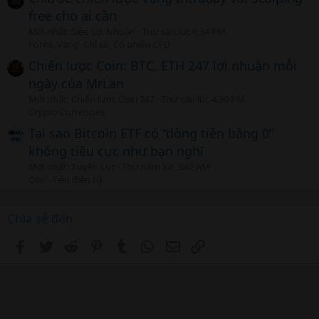
free cho ai cần
Mới nhất: Siêu Lợi Nhuận
Thứ sáu lúc 6:34 PM
Forex, Vàng, Chỉ số, Cổ phiếu CFD
Chiến lược Coin: BTC, ETH 247 lợi nhuận mỗi
ngày của MrLan
Mới nhất: Chiến lược Coin 247
Thứ sáu lúc 4:30 PM
Crypto Currencies
Tại sao Bitcoin ETF có “dòng tiền bằng 0”
không tiêu cực như bạn nghĩ
Mới nhất: Xuyên Lục
Thứ năm lúc 3:42 AM
Coin -Tiền điện tử
Chia sẻ đến
Facebook
Twitter
Reddit
Pinterest
Tumblr
WhatsApp
Email
Link