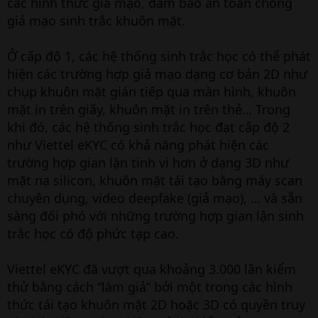
các hình thức giả mạo, đảm bảo an toàn chống
giả mạo sinh trắc khuôn mặt.
Ở cấp độ 1, các hệ thống sinh trắc học có thể phát
hiện các trường hợp giả mạo dạng cơ bản 2D như
chụp khuôn mặt gián tiếp qua màn hình, khuôn
mặt in trên giấy, khuôn mặt in trên thẻ… Trong
khi đó, các hệ thống sinh trắc học đạt cấp độ 2
như Viettel eKYC có khả năng phát hiện các
trường hợp gian lận tinh vi hơn ở dạng 3D như
mặt nạ silicon, khuôn mặt tái tạo bằng máy scan
chuyên dụng, video deepfake (giả mạo), … và sẵn
sàng đối phó với những trường hợp gian lận sinh
trắc học có độ phức tạp cao.
Viettel eKYC đã vượt qua khoảng 3.000 lần kiểm
thử bằng cách “làm giả” bởi một trong các hình
thức tái tạo khuôn mặt 2D hoặc 3D có quyền truy