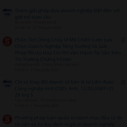
Thêm giải pháp đưa doanh nghiệp Việt đến với
giới trẻ toàn cầu
Mr Le Khoi
Chuyện bên lề
Trả lời
18
27 Tháng ba 2026
Phân Tích Dòng Chảy Vĩ Mô Chiến Lược Lựa
Chọn Doanh Nghiệp Tăng Trưởng Và Giải
r
Pháp Tối Ưu Hóa Chi Phí Vận Hành Tài Sản Trên
t
Thị Trường Chứng Khoán
i
chungkhoan360
Chứng khoán Việt Nam
c
Trả lời
0
3 Tháng bảy 2026
l
Chỉ số thay đổi doanh số bán lẻ từ Liên đoàn
Công nghiệp Anh (CBI). Anh, 12:00 (GMT+2)
r
28 thg 5
t
Toàn LiteForex
Thị trường Forex, Vàng
i
Trả lời
0
1 Tháng bảy 2026
c
l
Phương pháp luận quản trị danh mục đầu tư đa
tài sản và tư duy định vị giá trị doanh nghiệp