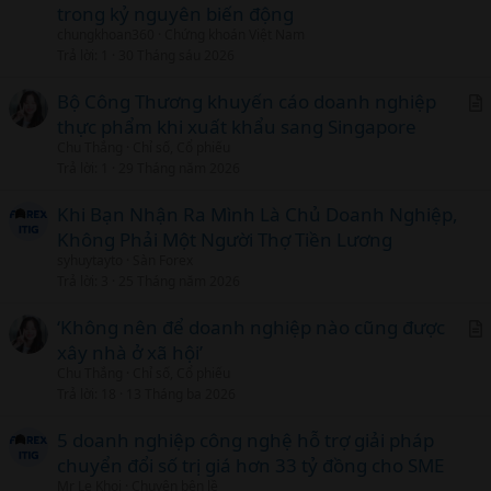
trong kỷ nguyên biến động
chungkhoan360
Chứng khoán Việt Nam
Trả lời
1
30 Tháng sáu 2026
Bộ Công Thương khuyến cáo doanh nghiệp
thực phẩm khi xuất khẩu sang Singapore
r
Chu Thắng
Chỉ số, Cổ phiếu
t
Trả lời
1
29 Tháng năm 2026
i
c
Khi Bạn Nhận Ra Mình Là Chủ Doanh Nghiệp,
l
Không Phải Một Người Thợ Tiền Lương
syhuytayto
Sàn Forex
Trả lời
3
25 Tháng năm 2026
‘Không nên để doanh nghiệp nào cũng được
xây nhà ở xã hội’
r
Chu Thắng
Chỉ số, Cổ phiếu
t
Trả lời
18
13 Tháng ba 2026
i
c
5 doanh nghiệp công nghệ hỗ trợ giải pháp
l
chuyển đổi số trị giá hơn 33 tỷ đồng cho SME
Mr Le Khoi
Chuyện bên lề