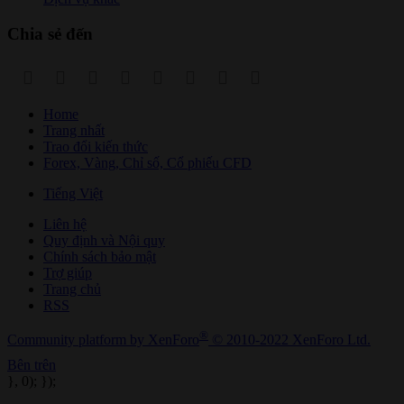
Chia sẻ đến
Facebook
Twitter
Reddit
Pinterest
Tumblr
WhatsApp
Email
Link
Home
Trang nhất
Trao đổi kiến thức
Forex, Vàng, Chỉ số, Cổ phiếu CFD
Tiếng Việt
Liên hệ
Quy định và Nội quy
Chính sách bảo mật
Trợ giúp
Trang chủ
RSS
®
Community platform by XenForo
© 2010-2022 XenForo Ltd.
Bên trên
}, 0); });