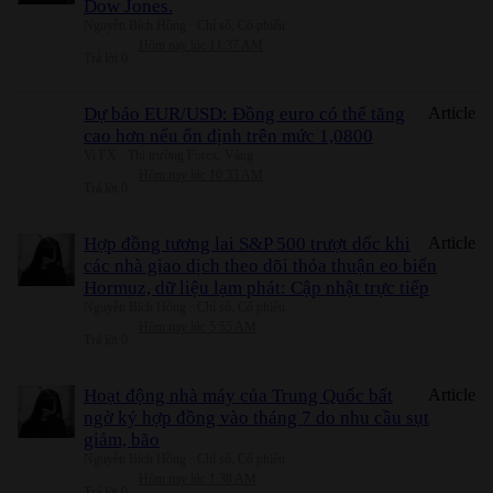
Dow Jones.
Nguyễn Bích Hồng
Chỉ số, Cổ phiếu
Hôm nay lúc 11:37 AM
Trả lời
0
Dự báo EUR/USD: Đồng euro có thể tăng
Article
cao hơn nếu ổn định trên mức 1,0800
Vi FX
Thị trường Forex, Vàng
Hôm nay lúc 10:33 AM
Trả lời
0
Hợp đồng tương lai S&P 500 trượt dốc khi
Article
các nhà giao dịch theo dõi thỏa thuận eo biển
Hormuz, dữ liệu lạm phát: Cập nhật trực tiếp
Nguyễn Bích Hồng
Chỉ số, Cổ phiếu
Hôm nay lúc 5:55 AM
Trả lời
0
Hoạt động nhà máy của Trung Quốc bất
Article
ngờ ký hợp đồng vào tháng 7 do nhu cầu sụt
giảm, bão
Nguyễn Bích Hồng
Chỉ số, Cổ phiếu
Hôm nay lúc 1:38 AM
Trả lời
0