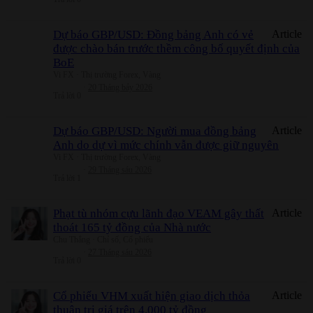
Dự báo GBP/USD: Đồng bảng Anh có vẻ
Article
được chào bán trước thềm công bố quyết định của
BoE
Vi FX
Thị trường Forex, Vàng
20 Tháng bảy 2026
Trả lời
0
Dự báo GBP/USD: Người mua đồng bảng
Article
Anh do dự vì mức chính vẫn được giữ nguyên
Vi FX
Thị trường Forex, Vàng
29 Tháng sáu 2026
Trả lời
1
Phạt tù nhóm cựu lãnh đạo VEAM gây thất
Article
thoát 165 tỷ đồng của Nhà nước
Chu Thắng
Chỉ số, Cổ phiếu
27 Tháng sáu 2026
Trả lời
0
Cổ phiếu VHM xuất hiện giao dịch thỏa
Article
thuận trị giá trên 4.000 tỷ đồng