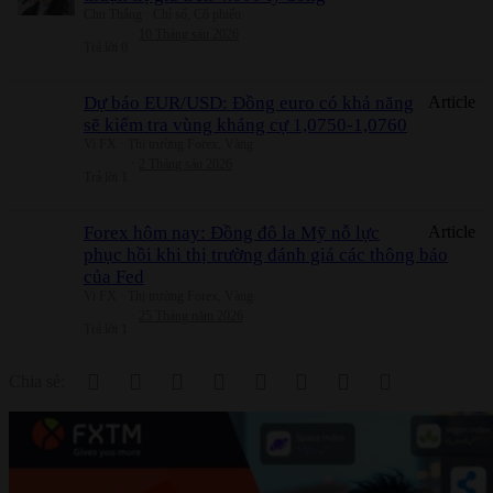
Chu Thắng
Chỉ số, Cổ phiếu
10 Tháng sáu 2026
Trả lời
0
Dự báo EUR/USD: Đồng euro có khả năng
Article
sẽ kiểm tra vùng kháng cự 1,0750-1,0760
Vi FX
Thị trường Forex, Vàng
2 Tháng sáu 2026
Trả lời
1
Forex hôm nay: Đồng đô la Mỹ nỗ lực
Article
phục hồi khi thị trường đánh giá các thông báo
của Fed
Vi FX
Thị trường Forex, Vàng
25 Tháng năm 2026
Trả lời
1
Facebook
Twitter
Reddit
Pinterest
Tumblr
WhatsApp
Email
Link
Chia sẻ: