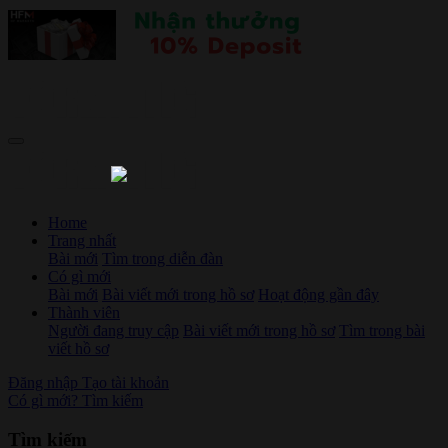
Home
Trang nhất
Bài mới
Tìm trong diễn đàn
Có gì mới
Bài mới
Bài viết mới trong hồ sơ
Hoạt động gần đây
Thành viên
Người đang truy cập
Bài viết mới trong hồ sơ
Tìm trong bài
viết hồ sơ
Đăng nhập
Tạo tài khoản
Có gì mới?
Tìm kiếm
Tìm kiếm